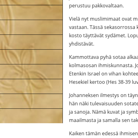
perustuu pakkovaltaan.
Vielä nyt muslimimaat ovat mi
vastaan. Tässä sekasorrossa 
kosto täyttävät sydämet. Lopu
yhdistävät.
Kammottava pyhä sotaa alkaa.
kolmasosan ihmiskunnasta. Jo
Etenkin Israel on vihan kohte
Hesekiel kertoo (Hes 38-39 lu
Johanneksen ilmestys on täynnä 
hän näki tulevaisuuden sotate
ja sanoja. Nämä kuvat ja symbo
maailmasta ja samalla sen ta
Kaiken tämän edessä ihmisen o