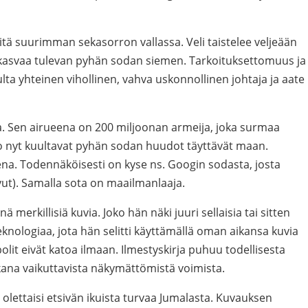
tä suurimman sekasorron vallassa. Veli taistelee veljeään
kasvaa tulevan pyhän sodan siemen. Tarkoituksettomuus ja
lta yhteinen vihollinen, vahva uskonnollinen johtaja ja aate
 Sen airueena on 200 miljoonan armeija, joka surmaa
 nyt kuultavat pyhän sodan huudot täyttävät maan.
ena. Todennäköisesti on kyse ns. Googin sodasta, josta
vut). Samalla sota on maailmanlaaja.
merkillisiä kuvia. Joko hän näki juuri sellaisia tai sitten
knologiaa, jota hän selitti käyttämällä oman aikansa kuvia
lit eivät katoa ilmaan. Ilmestyskirja puhuu todellisesta
kana vaikuttavista näkymättömistä voimista.
lettaisi etsivän ikuista turvaa Jumalasta. Kuvauksen