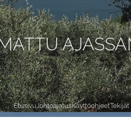
MATTU AJASS
Etusivu
Johtoajatus
Käyttöohjeet
Tekijät