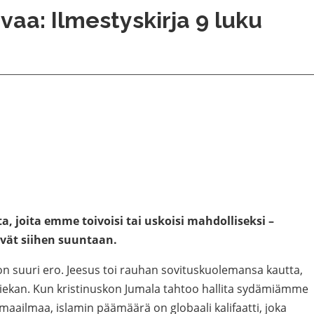
vaa: Ilmestyskirja 9 luku
, joita emme toivoisi tai uskoisi mahdolliseksi –
ävät siihen suuntaan.
ä on suuri ero. Jeesus toi rauhan sovituskuolemansa kautta,
miekan. Kun kristinuskon Jumala tahtoo hallita sydämiämme
aailmaa, islamin päämäärä on globaali kalifaatti, joka