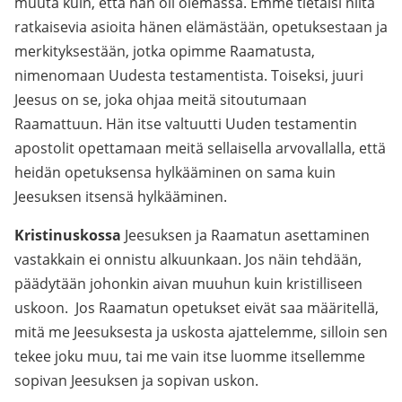
muuta kuin, että hän oli olemassa. Emme tietäisi niitä
ratkaisevia asioita hänen elämästään, opetuksestaan ja
merkityksestään, jotka opimme Raamatusta,
nimenomaan Uudesta testamentista. Toiseksi, juuri
Jeesus on se, joka ohjaa meitä sitoutumaan
Raamattuun. Hän itse valtuutti Uuden testamentin
apostolit opettamaan meitä sellaisella arvovallalla, että
heidän opetuksensa hylkääminen on sama kuin
Jeesuksen itsensä hylkääminen.
Kristinuskossa
Jeesuksen ja Raamatun asettaminen
vastakkain ei onnistu alkuunkaan. Jos näin tehdään,
päädytään johonkin aivan muuhun kuin kristilliseen
uskoon. Jos Raamatun opetukset eivät saa määritellä,
mitä me Jeesuksesta ja uskosta ajattelemme, silloin sen
tekee joku muu, tai me vain itse luomme itsellemme
sopivan Jeesuksen ja sopivan uskon.