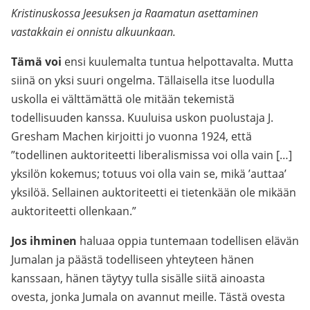
Kristinuskossa Jeesuksen ja Raamatun asettaminen
vastakkain ei onnistu alkuunkaan.
Tämä voi
ensi kuulemalta tuntua helpottavalta. Mutta
siinä on yksi suuri ongelma. Tällaisella itse luodulla
uskolla ei välttämättä ole mitään tekemistä
todellisuuden kanssa. Kuuluisa uskon puolustaja J.
Gresham Machen kirjoitti jo vuonna 1924, että
”todellinen auktoriteetti liberalismissa voi olla vain […]
yksilön kokemus; totuus voi olla vain se, mikä ’auttaa’
yksilöä. Sellainen auktoriteetti ei tietenkään ole mikään
auktoriteetti ollenkaan.”
Jos ihminen
haluaa oppia tuntemaan todellisen elävän
Jumalan ja päästä todelliseen yhteyteen hänen
kanssaan, hänen täytyy tulla sisälle siitä ainoasta
ovesta, jonka Jumala on avannut meille. Tästä ovesta