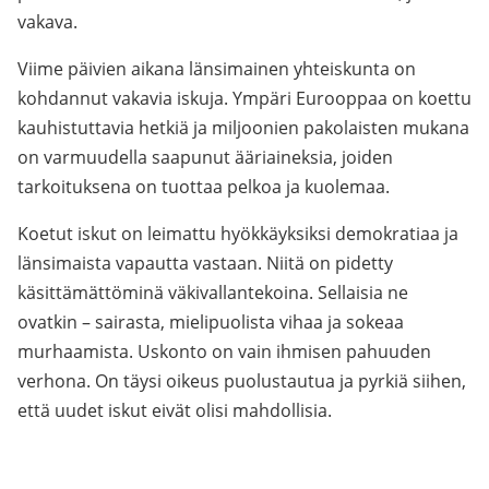
vakava.
Viime päivien aikana länsimainen yhteiskunta on
kohdannut vakavia iskuja. Ympäri Eurooppaa on koettu
kauhistuttavia hetkiä ja miljoonien pakolaisten mukana
on varmuudella saapunut ääriaineksia, joiden
tarkoituksena on tuottaa pelkoa ja kuolemaa.
Koetut iskut on leimattu hyökkäyksiksi demokratiaa ja
länsimaista vapautta vastaan. Niitä on pidetty
käsittämättöminä väkivallantekoina. Sellaisia ne
ovatkin – sairasta, mielipuolista vihaa ja sokeaa
murhaamista. Uskonto on vain ihmisen pahuuden
verhona. On täysi oikeus puolustautua ja pyrkiä siihen,
että uudet iskut eivät olisi mahdollisia.