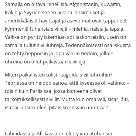
Samalla on oltava rehellisiä. Afganistanin, Kuwaitin,
Irakin ja Syyrian sotien aikana länsimaiset ja
amerikkalaiset hävittäjät ja asevoimat ovat tappaneet
kymmeniä tuhansia siviilejä – miehiä, naisia ja lapsia.
Vaikka on pyritty iskemään sotilaskohteisiin, usein on
samalla tullut siviiliuhreja. Todennäköisesti osa iskuista
on tehty heppoisin ja jopa väärin tiedoin, jolloin
uhreina on ollut pelkästään siviilejä.
Miten paikallisten tulisi reagoida siviiliuhreihin?
Teoriassa on helppo sanoa, että kyseessä oli vahinko –
toisin kuin Pariisissa, jossa kohteena olivat
tarkoituksellisesti siviilit. Mutta kun oma veli, sisar, äiti,
isä tai lapsi kuolee, pitäisikö se vain unohtaa?
Lähi-idässä ja Afrikassa on eletty vuosituhansia