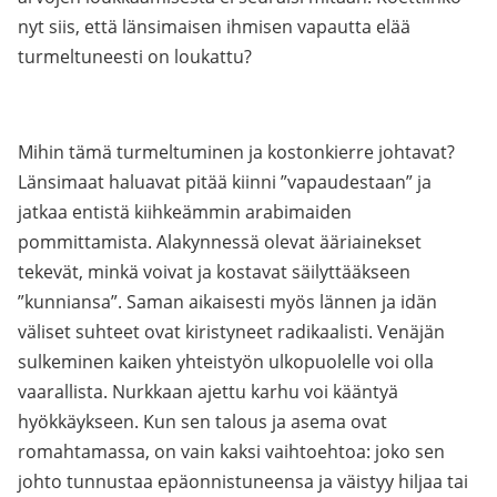
nyt siis, että länsimaisen ihmisen vapautta elää
turmeltuneesti on loukattu?
Mihin tämä turmeltuminen ja kostonkierre johtavat?
Länsimaat haluavat pitää kiinni ”vapaudestaan” ja
jatkaa entistä kiihkeämmin arabimaiden
pommittamista. Alakynnessä olevat ääriainekset
tekevät, minkä voivat ja kostavat säilyttääkseen
”kunniansa”. Saman aikaisesti myös lännen ja idän
väliset suhteet ovat kiristyneet radikaalisti. Venäjän
sulkeminen kaiken yhteistyön ulkopuolelle voi olla
vaarallista. Nurkkaan ajettu karhu voi kääntyä
hyökkäykseen. Kun sen talous ja asema ovat
romahtamassa, on vain kaksi vaihtoehtoa: joko sen
johto tunnustaa epäonnistuneensa ja väistyy hiljaa tai