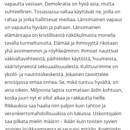
vapautta vastaan. Demokratia on hyvä asia, mutta
suhteellinen. Tosiasiassa valtaa käyttävät ne, joilla on
rahaa ja jotka hallitsevat mediaa. Länsimainen vapaus
on vapautta hyvään ja pahaan. Länsimainen
elämäntapa on kristillisestä näkökulmasta monella
tavalla turmeltunutta. Elämää ja ihmisyyttä rikotaan
yhä avoimemmin ja röyhkeämmin. Ihmiset nauttivat
väkivaltaviihteestä, päihteiden käytöstä, huumeista,
vääristyneestä seksuaalisuudesta. Kulttuurimme on
yksilö- ja nautintokeskeistä. Jokainen tavoittelee
ensisijassa omaa onnea. Se, mikä tuntuu hyvältä, on
aina oikein. Miljoonia lapsia surmataan äidin kohtuun,
koska juuri nyt ei ollut aikaa ja rakkautta heille.
Rikkauksia saa haalia niin paljon kuin tahtoo ja
veronkiertomahdollisuuksia on lukuisia. Uskontojakin
saa pilkata mielin määrin – ikään kuin toisten syvien
arvojen loukkaamisesta ei seuraisi mitään. Koettiinko