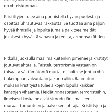
on yhteiskuntaan.
Kristittyjen tulee aina ponnistella hyvän puolesta ja
osoittaa uhrautuvaa rakkautta. Se tuottaa aina paljon
hyvää ihmisille ja lopulta Jumala palkitsee meidät
jokaisesta hyvästä sanasta ja teosta, armonsa tähden.
Pitkällä juoksulla maailma kuitenkin pimenee ja kristityt
joutuvat ahtaalle. Taistelu terrorismia vastaan on
toisaalta välttämätöntä mutta toisaalta se johtaa yhä
tiukempaan valvontaan ja kontrolliin. Raamatun
mukaan kristityistä tulee aikojen lopulla kaikkien
kansojen vihaamia. Heidät rinnastetaan terroristeihin,
ilmeisesti koska he eivät sitoudu länsimaiseen
moraalittomuuteen ja palvo sen johtajia. Kristittyjen ja