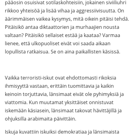
pääosin osuisivat sotilaskohteisiin, jokainen siviiliuhri
rikkoo yhteisöä ja lisää vihaa ja aggressiivisuutta. On
äärimmäisen vaikea kysymys, mitä oikein pitäisi tehdä.
Pitäisikö antaa diktaattorien ja murhaajien nousta
valtaan? Pitäisikö sellaiset estää ja kaataa? Varmaa
lienee, että ulkopuoliset eivät voi saada aikaan
lopullista ratkaisua. Se on aina paikallisten käsissä.
Vaikka terroristi-iskut ovat ehdottomasti rikoksia
ihmisyyttä vastaan, erittäin tuomittavia ja kaikin
keinoin torjuttavia, länsimaat eivät ole pyhimyksiä ja
viattomia. Kun muutamat yksittäiset onnistuvat
iskemään käsiasein, länsimaat takovat hävittäjillä ja
ohjuksilla arabimaita päivittäin.
Iskuja kuvattiin iskuiksi demokratiaa ja länsimaista