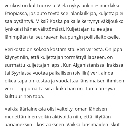
verikoston kulttuurissa. Vielä nykyäänkin esimerkiksi
Etiopiassa, jos auto töytäisee jalankulkijaa, kuljettaja ei
saa pysähtyä. Miksi? Koska paikalle kertynyt väkijoukko
lynkkaisi hänet välittömästi. Kuljettajan tulee ajaa
lähimpään tai seuraavan kaupungin poliisilaitokselle.
Verikosto on sokeaa kostamista. Veri verestä. On jopa
käynyt niin, että kuljettajan törmättyä lapseen, on
surmattu kuljettajan lapsi. Kun Afganistanissa, Irakissa
tai Syyriassa vuotaa paikallisen (siviilin) veri, ainoa
oikea tapa on kostaa ja vuodattaa länsimaisen ihmisen
veri – riippumatta siitä, kuka hän on. Tämä on syvä
kulttuurinen tapa.
Vaikka ääriaineksia olisi vältelty, oman läheisen
menettäminen voikin aktivoida niin, että liitytään
ääriaineksiin – kostaakseen. Vaikka länsimaiden iskut