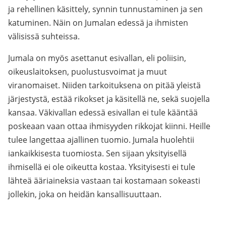
ja rehellinen käsittely, synnin tunnustaminen ja sen
katuminen. Näin on Jumalan edessä ja ihmisten
välisissä suhteissa.
Jumala on myös asettanut esivallan, eli poliisin,
oikeuslaitoksen, puolustusvoimat ja muut
viranomaiset. Niiden tarkoituksena on pitää yleistä
järjestystä, estää rikokset ja käsitellä ne, sekä suojella
kansaa. Väkivallan edessä esivallan ei tule kääntää
poskeaan vaan ottaa ihmisyyden rikkojat kiinni. Heille
tulee langettaa ajallinen tuomio. Jumala huolehtii
iankaikkisesta tuomiosta. Sen sijaan yksityisellä
ihmisellä ei ole oikeutta kostaa. Yksityisesti ei tule
lähteä ääriaineksia vastaan tai kostamaan sokeasti
jollekin, joka on heidän kansallisuuttaan.