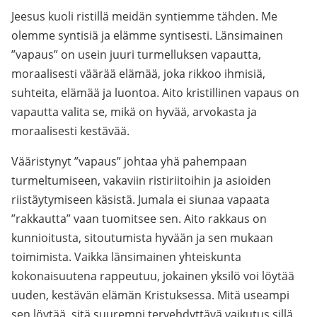
Jeesus kuoli ristillä meidän syntiemme tähden. Me
olemme syntisiä ja elämme syntisesti. Länsimainen
”vapaus” on usein juuri turmelluksen vapautta,
moraalisesti väärää elämää, joka rikkoo ihmisiä,
suhteita, elämää ja luontoa. Aito kristillinen vapaus on
vapautta valita se, mikä on hyvää, arvokasta ja
moraalisesti kestävää.
Vääristynyt ”vapaus” johtaa yhä pahempaan
turmeltumiseen, vakaviin ristiriitoihin ja asioiden
riistäytymiseen käsistä. Jumala ei siunaa vapaata
”rakkautta” vaan tuomitsee sen. Aito rakkaus on
kunnioitusta, sitoutumista hyvään ja sen mukaan
toimimista. Vaikka länsimainen yhteiskunta
kokonaisuutena rappeutuu, jokainen yksilö voi löytää
uuden, kestävän elämän Kristuksessa. Mitä useampi
sen löytää, sitä suurempi tervehdyttävä vaikutus sillä