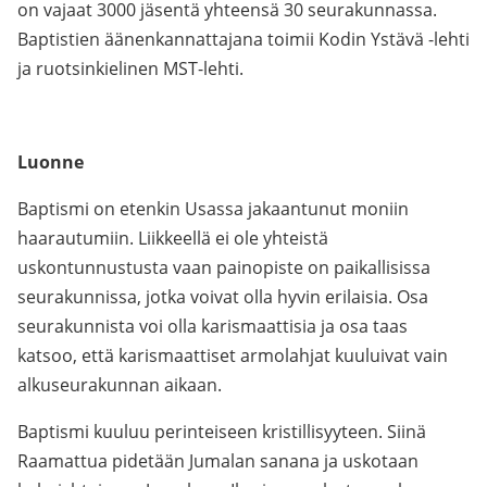
on vajaat 3000 jäsentä yhteensä 30 seurakunnassa.
Baptistien äänenkannattajana toimii Kodin Ystävä -lehti
ja ruotsinkielinen MST-lehti.
Luonne
Baptismi on etenkin Usassa jakaantunut moniin
haarautumiin. Liikkeellä ei ole yhteistä
uskontunnustusta vaan painopiste on paikallisissa
seurakunnissa, jotka voivat olla hyvin erilaisia. Osa
seurakunnista voi olla karismaattisia ja osa taas
katsoo, että karismaattiset armolahjat kuuluivat vain
alkuseurakunnan aikaan.
Baptismi kuuluu perinteiseen kristillisyyteen. Siinä
Raamattua pidetään Jumalan sanana ja uskotaan