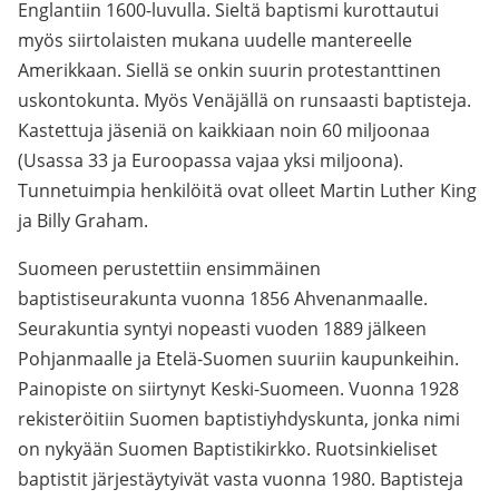
Englantiin 1600-luvulla. Sieltä baptismi kurottautui
myös siirtolaisten mukana uudelle mantereelle
Amerikkaan. Siellä se onkin suurin protestanttinen
uskontokunta. Myös Venäjällä on runsaasti baptisteja.
Kastettuja jäseniä on kaikkiaan noin 60 miljoonaa
(Usassa 33 ja Euroopassa vajaa yksi miljoona).
Tunnetuimpia henkilöitä ovat olleet Martin Luther King
ja Billy Graham.
Suomeen perustettiin ensimmäinen
baptistiseurakunta vuonna 1856 Ahvenanmaalle.
Seurakuntia syntyi nopeasti vuoden 1889 jälkeen
Pohjanmaalle ja Etelä-Suomen suuriin kaupunkeihin.
Painopiste on siirtynyt Keski-Suomeen. Vuonna 1928
rekisteröitiin Suomen baptistiyhdyskunta, jonka nimi
on nykyään Suomen Baptistikirkko. Ruotsinkieliset
baptistit järjestäytyivät vasta vuonna 1980. Baptisteja