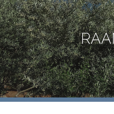
Siirry
sisältöön
RAA