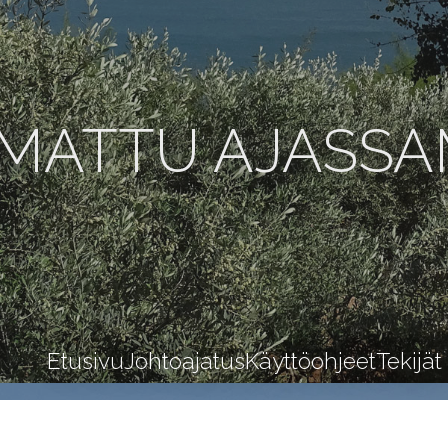
MATTU AJASS
Etusivu
Johtoajatus
Käyttöohjeet
Tekijät