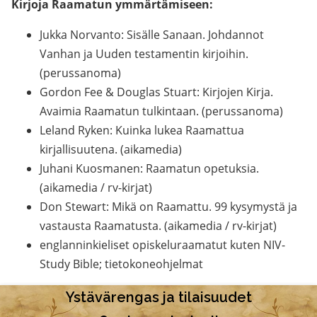
Kirjoja Raamatun ymmärtämiseen:
Jukka Norvanto: Sisälle Sanaan. Johdannot
Vanhan ja Uuden testamentin kirjoihin.
(perussanoma)
Gordon Fee & Douglas Stuart: Kirjojen Kirja.
Avaimia Raamatun tulkintaan. (perussanoma)
Leland Ryken: Kuinka lukea Raamattua
kirjallisuutena. (aikamedia)
Juhani Kuosmanen: Raamatun opetuksia.
(aikamedia / rv-kirjat)
Don Stewart: Mikä on Raamattu. 99 kysymystä ja
vastausta Raamatusta. (aikamedia / rv-kirjat)
englanninkieliset opiskeluraamatut kuten NIV-
Study Bible; tietokoneohjelmat
Ystävärengas ja tilaisuudet