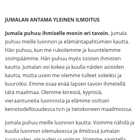
JUMALAN ANTAMA YLEINEN ILMOITUS
Jumala puhuu ihmiselle monin eri tavoin.
Jumala
puhuu meille luonnon ja elämäntapahtumien kautta.
Hän puhuu, kun me rukoilemme ja kuuntelemme
sisimpäämme. Hän puhuu myös toisten ihmisten
kautta. Jumalan voi kokea ja kuulla näiden asioiden
kautta, mutta usein me olemme tulleet sokeiksi ja
kuuroiksi. Emme osaa enää lapsen tavoin ihmetellä
tätä maailmaa. Olemme kiireisiä, kyynisiä,
vieraantuneita luonnosta ja elämme osittain
keinotodellisuudessa tv:n ja tietokoneen maailmoissa.
Jumala puhuu meille luonnon kautta. Voimme nähdä ja
kuulla luonnon olemuksessa ja ilmiöissä Jumalan
suuruuden, viisauden ja voiman. Voimme aavistella