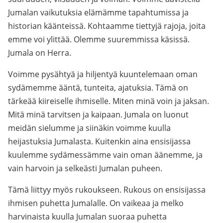
Jumalan vaikutuksia elämämme tapahtumissa ja
historian käänteissä. Kohtaamme tiettyjä rajoja, joita
emme voi ylittää. Olemme suuremmissa käsissä.
Jumala on Herra.
Voimme pysähtyä ja hiljentyä kuuntelemaan oman
sydämemme ääntä, tunteita, ajatuksia. Tämä on
tärkeää kiireiselle ihmiselle. Miten minä voin ja jaksan.
Mitä minä tarvitsen ja kaipaan. Jumala on luonut
meidän sielumme ja siinäkin voimme kuulla
heijastuksia Jumalasta. Kuitenkin aina ensisijassa
kuulemme sydämessämme vain oman äänemme, ja
vain harvoin ja selkeästi Jumalan puheen.
Tämä liittyy myös rukoukseen. Rukous on ensisijassa
ihmisen puhetta Jumalalle. On vaikeaa ja melko
harvinaista kuulla Jumalan suoraa puhetta