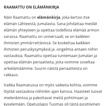
RAAMATTU ON ELÄMÄNKIRJA
Näin Raamattu on
elämänkirja
, joka kertoo itse
elämän Lähteestä, Jumalasta. Sana johdattaa meidät
elämän yhteyteen ja opettaa todellista elämää armon
varassa. Raamattu on universaali; se on kaikkien
ihmisten ymmärrettävissä. Se koskettaa kaikkien
ihmisten peruskysymyksiä ja -ongelmia antaen niihin
vastauksia. Raamattu opettaa tuntemaan Jumalan ja
opettaa elämän periaatteita, joita voimme soveltaa
arkielämäämme. Suurin näistä periaatteista on
rakkaus.
Vaikka Raamatussa on myös vaikeita kohtia, voimme
löytää vastauksia niihinkin ajan kanssa. Haasteet luovat
mielenkiintoa ja pakottavat meitä pohtimaan ja
kyselemään. Opetuslapsi Tuomas oli tästä positiivinen