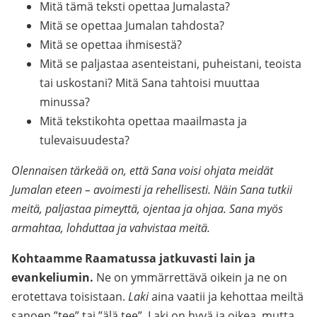
Mitä tämä teksti opettaa Jumalasta?
Mitä se opettaa Jumalan tahdosta?
Mitä se opettaa ihmisestä?
Mitä se paljastaa asenteistani, puheistani, teoista
tai uskostani? Mitä Sana tahtoisi muuttaa
minussa?
Mitä tekstikohta opettaa maailmasta ja
tulevaisuudesta?
Olennaisen tärkeää on, että Sana voisi ohjata meidät
Jumalan eteen – avoimesti ja rehellisesti. Näin Sana tutkii
meitä, paljastaa pimeyttä, ojentaa ja ohjaa. Sana myös
armahtaa, lohduttaa ja vahvistaa meitä.
Kohtaamme Raamatussa jatkuvasti lain ja
evankeliumin.
Ne on ymmärrettävä oikein ja ne on
erotettava toisistaan.
Laki
aina vaatii ja kehottaa meiltä
sanoen ”tee” tai ”älä tee”. Laki on hyvä ja oikea, mutta