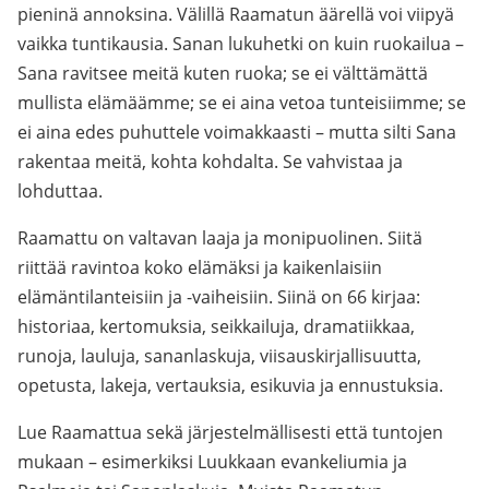
pieninä annoksina. Välillä Raamatun äärellä voi viipyä
vaikka tuntikausia. Sanan lukuhetki on kuin ruokailua –
Sana ravitsee meitä kuten ruoka; se ei välttämättä
mullista elämäämme; se ei aina vetoa tunteisiimme; se
ei aina edes puhuttele voimakkaasti – mutta silti Sana
rakentaa meitä, kohta kohdalta. Se vahvistaa ja
lohduttaa.
Raamattu on valtavan laaja ja monipuolinen. Siitä
riittää ravintoa koko elämäksi ja kaikenlaisiin
elämäntilanteisiin ja -vaiheisiin. Siinä on 66 kirjaa:
historiaa, kertomuksia, seikkailuja, dramatiikkaa,
runoja, lauluja, sananlaskuja, viisauskirjallisuutta,
opetusta, lakeja, vertauksia, esikuvia ja ennustuksia.
Lue Raamattua sekä järjestelmällisesti että tuntojen
mukaan – esimerkiksi Luukkaan evankeliumia ja