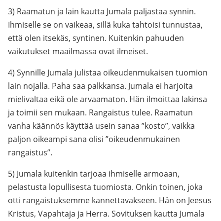
3) Raamatun ja lain kautta Jumala paljastaa synnin.
Ihmiselle se on vaikeaa, sillä kuka tahtoisi tunnustaa,
että olen itsekäs, syntinen. Kuitenkin pahuuden
vaikutukset maailmassa ovat ilmeiset.
4) Synnille Jumala julistaa oikeudenmukaisen tuomion
lain nojalla. Paha saa palkkansa. Jumala ei harjoita
mielivaltaa eikä ole arvaamaton. Hän ilmoittaa lakinsa
ja toimii sen mukaan. Rangaistus tulee. Raamatun
vanha käännös käyttää usein sanaa ”kosto”, vaikka
paljon oikeampi sana olisi ”oikeudenmukainen
rangaistus”.
5) Jumala kuitenkin tarjoaa ihmiselle armoaan,
pelastusta lopullisesta tuomiosta. Onkin toinen, joka
otti rangaistuksemme kannettavakseen. Hän on Jeesus
Kristus, Vapahtaja ja Herra. Sovituksen kautta Jumala