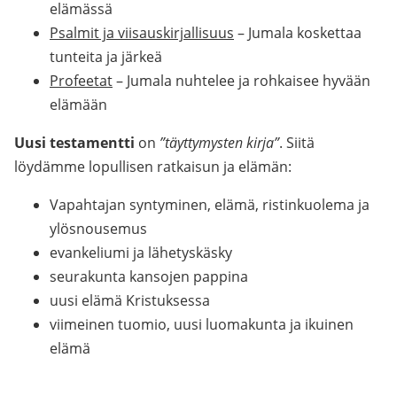
elämässä
Psalmit ja viisauskirjallisuus
– Jumala koskettaa
tunteita ja järkeä
Profeetat
– Jumala nuhtelee ja rohkaisee hyvään
elämään
Uusi testamentti
on
”täyttymysten kirja”
. Siitä
löydämme lopullisen ratkaisun ja elämän:
Vapahtajan syntyminen, elämä, ristinkuolema ja
ylösnousemus
evankeliumi ja lähetyskäsky
seurakunta kansojen pappina
uusi elämä Kristuksessa
viimeinen tuomio, uusi luomakunta ja ikuinen
elämä