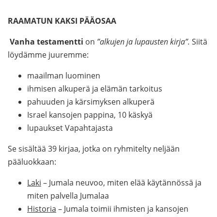
RAAMATUN KAKSI PÄÄOSAA
Vanha testamentti
on
”alkujen ja lupausten kirja”.
Siitä
löydämme juuremme:
maailman luominen
ihmisen alkuperä ja elämän tarkoitus
pahuuden ja kärsimyksen alkuperä
Israel kansojen pappina, 10 käskyä
lupaukset Vapahtajasta
Se sisältää 39 kirjaa, jotka on ryhmitelty neljään
pääluokkaan:
Laki
– Jumala neuvoo, miten elää käytännössä ja
miten palvella Jumalaa
Historia
– Jumala toimii ihmisten ja kansojen