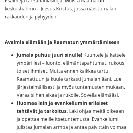
Psalmeja tai Sananlaskuja. Muista Raamatun
keskushahmo – Jeesus Kristus, jossa näet Jumalan
rakkauden ja pyhyyden.
Avaimia elämään ja Raamatun ymmärtämiseen
Jumala puhuu juuri sinulle!
Kuuntele ja katsele
ympärillesi – luonto, elämäntapahtumat, rukous,
toiset ihmiset. Mutta ennen kaikkea tartu
Raamattuun ja kuule tarkasti Jumalan ääni. Lue
järjestelmällisesti ja myös tuntemusten mukaan.
Varaa siihen aikaa ja rukoile. Sovella elämääsi.
Huomaa lain ja evankeliumin erilaiset
tehtävät ja tarkoitus.
Laki ohjaa meitä oikeaan
ja opettaa meille itsetuntemusta. Evankeliumi
julistaa Jumalan armoa ja antaa päivittäin voimaa