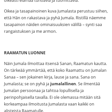
oikeasti elämää tuhoavia ja tuomittavia.
Oikea ja tasapainoinen kuva Jumalasta perustuu siihen,
että Hän on rakastava ja pyhä Jumala. Ristillä näemme
tasapainon näiden ominaisuuksien välillä – synti saa
rangaistuksen ja me armon.
RAAMATUN LUONNE
Näin Jumala ilmoittaa itsensä Sanan, Raamatun kautta.
On tärkeää ymmärtää, että koko Raamattu on Jumalan
Sanaa – sen jokainen kirja, lause ja sana. Sana on
Jumalasta; se on pyhä ja
jumalallinen
. Se ilmentää
Jumalan persoonaa ja tahtoa lopullisella ja
perinpohjaisella tavalla. Ei ole olemassa mitään sitä
korkeampaa ilmoitusta Jumalasta vaan kaikki on
alisteista Raamatulle.