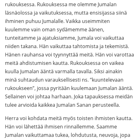
rukouksessa. Rukouksessa me olemme Jumalan
läsnäolossa ja vaikutuksessa, mutta ensisijassa siinä
ihminen puhuu Jumalalle. Vaikka useimmiten
kuulemme vain oman sydämemme äänen,
tunteitamme ja ajatuksiamme, Jumala voi vaikuttaa
niiden takana. Hän vaikuttaa tahtomista ja tekemistä.
Hänen rauhansa voi tyynnyttää meitä. Hän voi varottaa
meitä ahdistumisen kautta. Rukouksessa on vaikea
kuulla Jumalan ääntä varmalla tavalla. Siksi ainakin
minä suhtaudun varauksellisesti ns. ”kuuntelevaan
rukoukseen”, jossa pyritään kuulemaan Jumalan ääntä.
Sellainen voi johtaa harhaan. Joka tapauksessa meidän
tulee arvioida kaikkea Jumalan Sanan perusteella.
Herra voi kohdata meitä myös toisten ihmisten kautta.
Hän voi lähettää ihmisen rinnallemme. Saamme
Jumalan vaikuttamaa tukea, lohdutusta, neuvoja, jopa