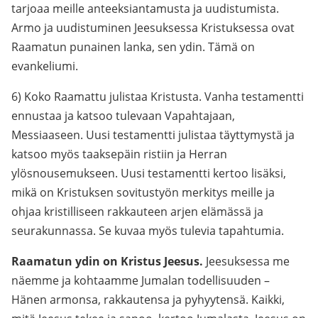
tarjoaa meille anteeksiantamusta ja uudistumista.
Armo ja uudistuminen Jeesuksessa Kristuksessa ovat
Raamatun punainen lanka, sen ydin. Tämä on
evankeliumi.
6) Koko Raamattu julistaa Kristusta. Vanha testamentti
ennustaa ja katsoo tulevaan Vapahtajaan,
Messiaaseen. Uusi testamentti julistaa täyttymystä ja
katsoo myös taaksepäin ristiin ja Herran
ylösnousemukseen. Uusi testamentti kertoo lisäksi,
mikä on Kristuksen sovitustyön merkitys meille ja
ohjaa kristilliseen rakkauteen arjen elämässä ja
seurakunnassa. Se kuvaa myös tulevia tapahtumia.
Raamatun ydin on Kristus Jeesus.
Jeesuksessa me
näemme ja kohtaamme Jumalan todellisuuden –
Hänen armonsa, rakkautensa ja pyhyytensä. Kaikki,