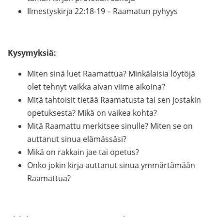
Ilmestyskirja 22:18-19 – Raamatun pyhyys
Kysymyksiä:
Miten sinä luet Raamattua? Minkälaisia löytöjä
olet tehnyt vaikka aivan viime aikoina?
Mitä tahtoisit tietää Raamatusta tai sen jostakin
opetuksesta? Mikä on vaikea kohta?
Mitä Raamattu merkitsee sinulle? Miten se on
auttanut sinua elämässäsi?
Mikä on rakkain jae tai opetus?
Onko jokin kirja auttanut sinua ymmärtämään
Raamattua?