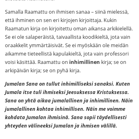
Samalla Raamattu on ihmisen sanaa – siinä mielessä,
että ihminen on sen eri kirjojen kirjoittaja. Kukin
Raamatun kirja on kirjoitettu oman aikansa arkikielellä.
Se ei ole salaperäistä, taivaallista koodikieltä, jota vain
oraakkelit ymmärtäisivät. Se ei myöskään ole meidän
aikamme tieteellistä kapulakieltä, jota vain professori
voisi käsittää. Raamattu on
inhimillinen
kirja; se on
arkipäivän kirja; se on pyhä kirja.
Jumalan Sana on tullut inhimilliseksi sanaksi. Kuten
Jumala itse tuli ihmiseksi Jeesuksessa Kristuksessa.
Sana on yhtä aikaa jumalallinen ja inhimillinen. Näin
jumalallinen kohtaa inhimillisen. Näin me voimme
kohdata Jumalan ihmisinä. Sana sopii täydellisesti
yhteyden välineeksi Jumalan ja ihmisen välillä.