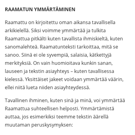
RAAMATUN YMMÄRTÄMINEN
Raamattu on kirjoitettu oman aikansa tavallisella
arkikielellä. Siksi voimme ymmärtää ja tulkita
Raamattua pitkälti kuten tavallista ihmiskieltä, kuten
sanomalehteä. Raamatunteksti tarkoittaa, mitä se
sanoo. Siinä ei ole syvempiä, salaisia, kätkettyjä
merkityksiä. On vain huomioitava kunkin sanan,
lauseen ja tekstin asiayhteys – kuten tavallisessa
kielessä. Yksittäiset jakeet voidaan ymmärtää väärin,
ellei niitä lueta niiden asiayhteydessä.
Tavallinen ihminen, kuten sinä ja minä, voi ymmärtää
Raamattua suhteellisen helposti. Ymmärtämistä
auttaa, jos esimerkiksi teemme tekstin äärellä
muutaman peruskysymyksen: