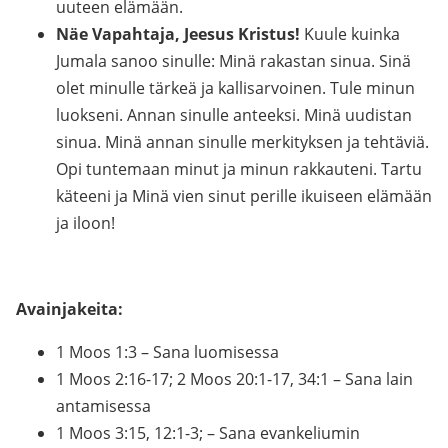
uuteen elämään.
Näe Vapahtaja, Jeesus Kristus!
Kuule kuinka
Jumala sanoo sinulle: Minä rakastan sinua. Sinä
olet minulle tärkeä ja kallisarvoinen. Tule minun
luokseni. Annan sinulle anteeksi. Minä uudistan
sinua. Minä annan sinulle merkityksen ja tehtäviä.
Opi tuntemaan minut ja minun rakkauteni. Tartu
käteeni ja Minä vien sinut perille ikuiseen elämään
ja iloon!
Avainjakeita:
1 Moos 1:3 – Sana luomisessa
1 Moos 2:16-17; 2 Moos 20:1-17, 34:1 – Sana lain
antamisessa
1 Moos 3:15, 12:1-3; – Sana evankeliumin