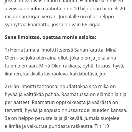
jossa on valtavasti informaatiota. Esimerkiksi ihmisen
aivoissa on informaatiota noin 10 biljoonan bitin eli 20
miljoonan kirjan verran. Jumalalle on ollut helppo
synnyttää Raamattu, jossa on vain 66 kirjaa.
Sana ilmoittaa, opettaa monia asioita:
1) Herra Jumala ilmoitti itsensä Sanan kautta: Minä
Olen – se joka olen aina ollut, joka olen ja joka aina
tulen olemaan. Minä Olen rakkaus, pyhä, totuus, hyvä,
ikuinen, kaikkialla läsnäoleva, kaikkitietävä, jne.
2) Hän ilmoitti tahtonsa: noudattakaa sitä mikä on
hyvää ja välttäkää pahaa. Raamatussa on elämän lait ja
periaatteet. Raamatun oppi oikeasta ja väärästä on
tervettä, hyvää ja sopusoinnussa todellisuuden kanssa.
Se on helppo perustella ja järkevää. Jumala suojelee
elämää ja vaikuttaa puhdasta rakkautta. Tiit 1:9