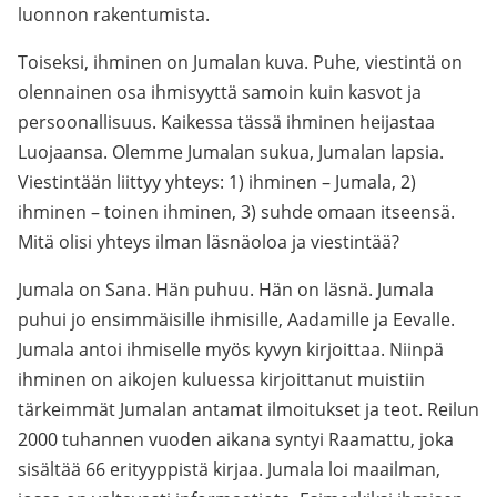
luonnon rakentumista.
Toiseksi, ihminen on Jumalan kuva. Puhe, viestintä on
olennainen osa ihmisyyttä samoin kuin kasvot ja
persoonallisuus. Kaikessa tässä ihminen heijastaa
Luojaansa. Olemme Jumalan sukua, Jumalan lapsia.
Viestintään liittyy yhteys: 1) ihminen – Jumala, 2)
ihminen – toinen ihminen, 3) suhde omaan itseensä.
Mitä olisi yhteys ilman läsnäoloa ja viestintää?
Jumala on Sana. Hän puhuu. Hän on läsnä. Jumala
puhui jo ensimmäisille ihmisille, Aadamille ja Eevalle.
Jumala antoi ihmiselle myös kyvyn kirjoittaa. Niinpä
ihminen on aikojen kuluessa kirjoittanut muistiin
tärkeimmät Jumalan antamat ilmoitukset ja teot. Reilun
2000 tuhannen vuoden aikana syntyi Raamattu, joka
sisältää 66 erityyppistä kirjaa. Jumala loi maailman,