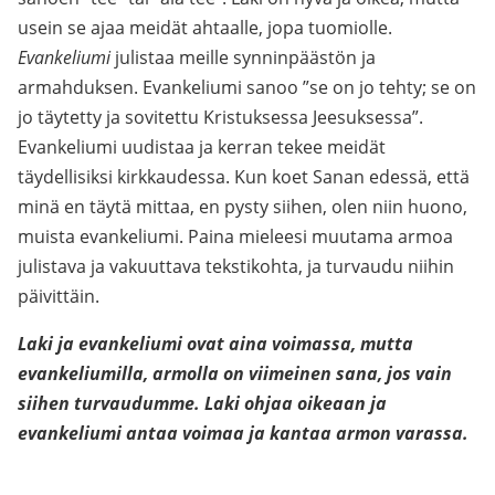
usein se ajaa meidät ahtaalle, jopa tuomiolle.
Evankeliumi
julistaa meille synninpäästön ja
armahduksen. Evankeliumi sanoo ”se on jo tehty; se on
jo täytetty ja sovitettu Kristuksessa Jeesuksessa”.
Evankeliumi uudistaa ja kerran tekee meidät
täydellisiksi kirkkaudessa. Kun koet Sanan edessä, että
minä en täytä mittaa, en pysty siihen, olen niin huono,
muista evankeliumi. Paina mieleesi muutama armoa
julistava ja vakuuttava tekstikohta, ja turvaudu niihin
päivittäin.
Laki ja evankeliumi ovat aina voimassa, mutta
evankeliumilla, armolla on viimeinen sana, jos vain
siihen turvaudumme. Laki ohjaa oikeaan ja
evankeliumi antaa voimaa ja kantaa armon varassa.