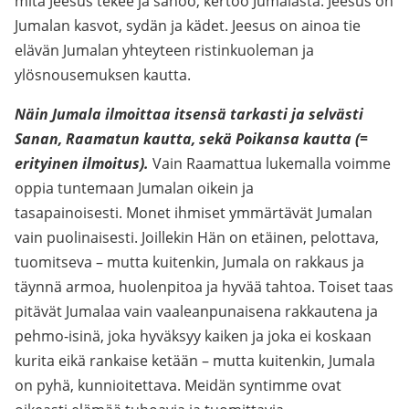
mitä Jeesus tekee ja sanoo, kertoo Jumalasta. Jeesus on
Jumalan kasvot, sydän ja kädet. Jeesus on ainoa tie
elävän Jumalan yhteyteen ristinkuoleman ja
ylösnousemuksen kautta.
Näin Jumala ilmoittaa itsensä tarkasti ja selvästi
Sanan, Raamatun kautta, sekä Poikansa kautta (=
erityinen ilmoitus).
Vain Raamattua lukemalla voimme
oppia tuntemaan Jumalan oikein ja
tasapainoisesti. Monet ihmiset ymmärtävät Jumalan
vain puolinaisesti. Joillekin Hän on etäinen, pelottava,
tuomitseva – mutta kuitenkin, Jumala on rakkaus ja
täynnä armoa, huolenpitoa ja hyvää tahtoa. Toiset taas
pitävät Jumalaa vain vaaleanpunaisena rakkautena ja
pehmo-isinä, joka hyväksyy kaiken ja joka ei koskaan
kurita eikä rankaise ketään – mutta kuitenkin, Jumala
on pyhä, kunnioitettava. Meidän syntimme ovat