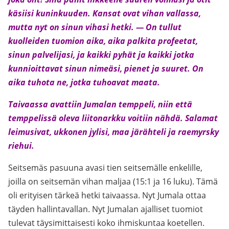
käsiisi kuninkuuden. Kansat ovat vihan vallassa,
mutta nyt on sinun vihasi hetki. — On tullut
kuolleiden tuomion aika, aika palkita profeetat,
sinun palvelijasi, ja kaikki pyhät ja kaikki jotka
kunnioittavat sinun nimeäsi, pienet ja suuret. On
aika tuhota ne, jotka tuhoavat maata.
Taivaassa avattiin Jumalan temppeli, niin että
temppelissä oleva liitonarkku voitiin nähdä. Salamat
leimusivat, ukkonen jylisi, maa järähteli ja raemyrsky
riehui.
Seitsemäs pasuuna avasi tien seitsemälle enkelille,
joilla on seitsemän vihan maljaa (15:1 ja 16 luku). Tämä
oli erityisen tärkeä hetki taivaassa. Nyt Jumala ottaa
täyden hallintavallan. Nyt Jumalan ajalliset tuomiot
tulevat täysimittaisesti koko ihmiskuntaa koetellen.