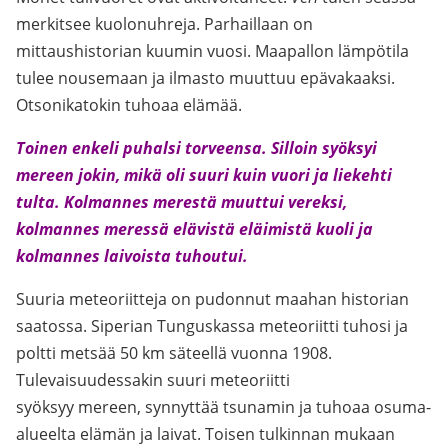
merkitsee kuolonuhreja. Parhaillaan on
mittaushistorian kuumin vuosi. Maapallon lämpötila
tulee nousemaan ja ilmasto muuttuu epävakaaksi.
Otsonikatokin tuhoaa elämää.
Toinen enkeli puhalsi torveensa. Silloin syöksyi
mereen jokin, mikä oli suuri kuin vuori ja liekehti
tulta. Kolmannes merestä muuttui vereksi,
kolmannes meressä elävistä eläimistä kuoli ja
kolmannes laivoista tuhoutui.
Suuria meteoriitteja on pudonnut maahan historian
saatossa. Siperian Tunguskassa meteoriitti tuhosi ja
poltti metsää 50 km säteellä vuonna 1908.
Tulevaisuudessakin suuri meteoriitti
syöksyy mereen, synnyttää tsunamin ja tuhoaa osuma-
alueelta elämän ja laivat. Toisen tulkinnan mukaan