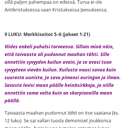
sillä paljon pahempaa on edessä. Turva ei ole
Antikristuksessa vaan Kristuksessa Jeesuksessa.
9 LUKU: Merkkisoitot 5–6 (jakeet 1-21)
Viides enkeli puhalsi torveensa. Silloin minä näin,
että taivaasta oli pudonnut maahan tähti. Sille
annettiin syvyyden kuilun avain, ja se avasi tuon
syvyyteen vievän kuilun. Kuilusta nousi savua kuin
suuresta uunista, ja savu pimensi auringon ja ilman.
Savusta levisi maan päälle heinäsirkkoja, ja niille
annettiin sama valta kuin on skorpioneilla maan
päällä.
Taivaasta maahan pudonnut
tähti
on itse saatana (ks.
12 luku). Se sai vallan tuoda demoniset joukkonsa