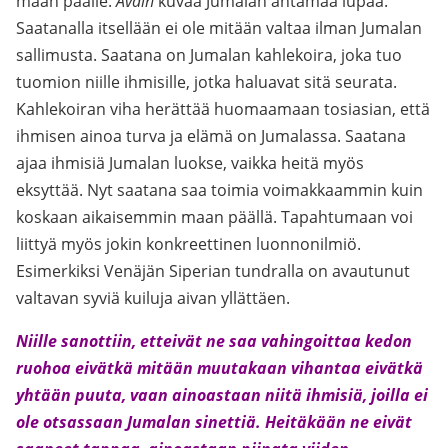
maan päälle.
Avain
kuvaa Jumalan antamaa lupaa.
Saatanalla itsellään ei ole mitään valtaa ilman Jumalan
sallimusta. Saatana on Jumalan kahlekoira, joka tuo
tuomion niille ihmisille, jotka haluavat sitä seurata.
Kahlekoiran viha herättää huomaamaan tosiasian, että
ihmisen ainoa turva ja elämä on Jumalassa. Saatana
ajaa ihmisiä Jumalan luokse, vaikka heitä myös
eksyttää. Nyt saatana saa toimia voimakkaammin kuin
koskaan aikaisemmin maan päällä. Tapahtumaan voi
liittyä myös jokin konkreettinen luonnonilmiö.
Esimerkiksi Venäjän Siperian tundralla on avautunut
valtavan syviä kuiluja aivan yllättäen.
Niille sanottiin, etteivät ne saa vahingoittaa kedon
ruohoa eivätkä mitään muutakaan vihantaa eivätkä
yhtään puuta, vaan ainoastaan niitä ihmisiä, joilla ei
ole otsassaan Jumalan sinettiä. Heitäkään ne eivät