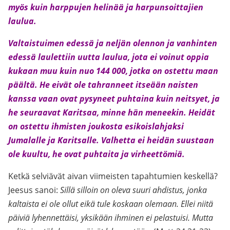
myös kuin harppujen helinää ja harpunsoittajien
laulua.
Valtaistuimen edessä ja neljän olennon ja vanhinten
edessä laulettiin uutta laulua, jota ei voinut oppia
kukaan muu kuin nuo 144 000, jotka on ostettu maan
päältä. He eivät ole tahranneet itseään naisten
kanssa vaan ovat pysyneet puhtaina kuin neitsyet, ja
he seuraavat Karitsaa, minne hän meneekin. Heidät
on ostettu ihmisten joukosta esikoislahjaksi
Jumalalle ja Karitsalle. Valhetta ei heidän suustaan
ole kuultu, he ovat puhtaita ja virheettömiä.
Ketkä selviävät aivan viimeisten tapahtumien keskellä?
Jeesus sanoi:
Sillä silloin on oleva suuri ahdistus, jonka
kaltaista ei ole ollut eikä tule koskaan olemaan. Ellei niitä
päiviä lyhennettäisi, yksikään ihminen ei pelastuisi. Mutta