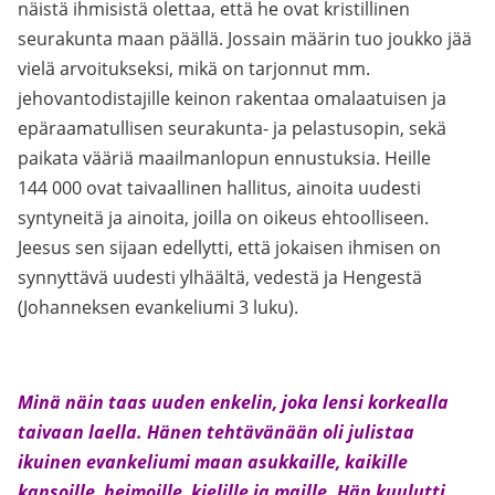
näistä ihmisistä olettaa, että he ovat kristillinen
seurakunta maan päällä. Jossain määrin tuo joukko jää
vielä arvoitukseksi, mikä on tarjonnut mm.
jehovantodistajille keinon rakentaa omalaatuisen ja
epäraamatullisen seurakunta- ja pelastusopin, sekä
paikata vääriä maailmanlopun ennustuksia. Heille
144 000 ovat taivaallinen hallitus, ainoita uudesti
syntyneitä ja ainoita, joilla on oikeus ehtoolliseen.
Jeesus sen sijaan edellytti, että jokaisen ihmisen on
synnyttävä uudesti ylhäältä, vedestä ja Hengestä
(Johanneksen evankeliumi 3 luku).
Minä näin taas uuden enkelin, joka lensi korkealla
taivaan laella. Hänen tehtävänään oli julistaa
ikuinen evankeliumi maan asukkaille, kaikille
kansoille, heimoille, kielille ja maille. Hän kuulutti