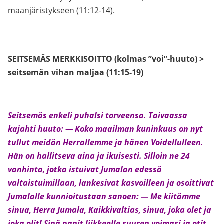
maanjäristykseen (11:12-14).
SEITSEMÄS MERKKISOITTO (kolmas ”voi”-huuto) >
seitsemän vihan maljaa (11:15-19)
Seitsemäs enkeli puhalsi torveensa. Taivaassa
kajahti huuto: — Koko maailman kuninkuus on nyt
tullut meidän Herrallemme ja hänen Voidellulleen.
Hän on hallitseva aina ja ikuisesti. Silloin ne 24
vanhinta, jotka istuivat Jumalan edessä
valtaistuimillaan, lankesivat kasvoilleen ja osoittivat
Jumalalle kunnioitustaan sanoen: — Me kiitämme
sinua, Herra Jumala, Kaikkivaltias, sinua, joka olet ja
joka olit! Sinä panit liikkeelle suuren voimasi ja otit