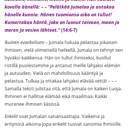
kovalla äänellä: – – ”Pelätkää Jumalaa ja antakaa
hänelle kunnia. Hänen tuomionsa aika on tullut!
Kumartakaa häntä, joka on luonut taivaan, maan ja
meren ja vesien lähteet.”
(14:6-7)
Ikuinen evankeliumi
– Jumala haluaa pelastaa jokaisen
ihmisen, vielä viimeisellä hetkellä. Jumala on tehnyt sen
hyväksi kaikkensa. Hän on tullut ihmiseksi, kuollut
ristillä puolestamme ja antanut meille lahjaksi elämän
ja autuuden. Vielä on mahdollisuus kääntyä ja
pelastua. Tulkaa ja ottakaa lahjaksi elävää vettä! – – –
Samalla teksti julistaa sitä, että Jumala on kaiken Luoja.
Ihminen ei hallitse elämää eikä maailmaa. Kaikki
murenee ihmisen käsissä.
Enkelit
ovat Jumalan sanansaattajia. Vaikeina ja
erityisinä aikoina jopa enkelit tuovat sanomia ihmisille.