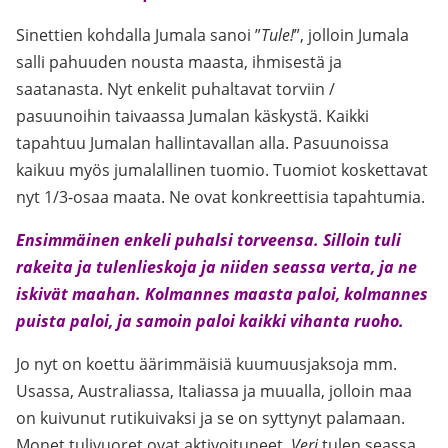
Sinettien kohdalla Jumala sanoi ”
Tule!
”, jolloin Jumala
salli pahuuden nousta maasta, ihmisestä ja
saatanasta. Nyt enkelit puhaltavat torviin /
pasuunoihin taivaassa Jumalan käskystä. Kaikki
tapahtuu Jumalan hallintavallan alla. Pasuunoissa
kaikuu myös jumalallinen tuomio. Tuomiot koskettavat
nyt 1/3-osaa maata. Ne ovat konkreettisia tapahtumia.
Ensimmäinen enkeli puhalsi torveensa. Silloin tuli
rakeita ja tulenlieskoja ja niiden seassa verta, ja ne
iskivät maahan. Kolmannes maasta paloi, kolmannes
puista paloi, ja samoin paloi kaikki vihanta ruoho.
Jo nyt on koettu äärimmäisiä kuumuusjaksoja mm.
Usassa, Australiassa, Italiassa ja muualla, jolloin maa
on kuivunut rutikuivaksi ja se on syttynyt palamaan.
Monet tulivuoret ovat aktivoituneet.
Veri
tulen seassa