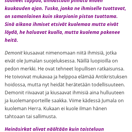
saaneet tappaa, ainoastaan piinata viiden
kuukauden ajan. Tuska, jonka ne ihmiselle tuottavat,
on samanlainen kuin skorpionin piston tuottama.
Sinä aikana ihmiset etsivät kuolemaa mutta eivät
löydä, he haluavat kuolla, mutta kuolema pakenee
heitä.
Demonit
kiusaavat nimenomaan niitä ihmisiä, jotka
eivät ole Jumalan suojeluksessa. Näillä luopioilla on
pedon merkki. He ovat tehneet lopullisen ratkaisunsa.
He toivoivat mukavaa ja helppoa elämää Antikristuksen
hoidossa, mutta nyt heidät herätetään todellisuuteen.
Demonit riivaavat ja kiusaavat ihmisiä aina hulluuteen
ja kuolemanporteille saakka. Viime kädessä Jumala on
kuoleman Herra. Kukaan ei kuole ilman hänen
tahtoaan tai sallimusta.
Heinäsirkat olivat näöltään kuin taisteluun