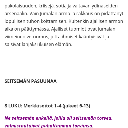
pakolaisuuden, kriisejä, sotia ja valtavan ydinaseiden
arsenaalin. Vain Jumalan armo ja rakkaus on pidättänyt
lopullisen tuhon koittamisen. Kuitenkin ajallisen armon
aika on päättymässä. Ajalliset tuomiot ovat Jumalan
viimeinen vetoomus, jotta ihmiset kääntyisivät ja
saisivat lahjaksi ikuisen elämän.
SEITSEMÄN PASUUNAA
8 LUKU: Merkkisoitot 1–4 (jakeet 6-13)
Ne seitsemän enkeliä, joilla oli seitsemän torvea,
valmistautuivat puhaltamaan torviinsa.