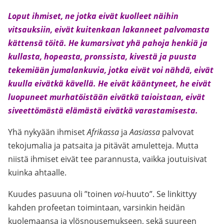
Loput ihmiset, ne jotka eivät kuolleet näihin
vitsauksiin, eivät kuitenkaan lakanneet palvomasta
kättensä töitä. He kumarsivat yhä pahoja henkiä ja
kullasta, hopeasta, pronssista, kivestä ja puusta
tekemiään jumalankuvia, jotka eivät voi nähdä, eivät
kuulla eivätkä kävellä. He eivät kääntyneet, he eivät
luopuneet murhatöistään eivätkä taioistaan, eivät
siveettömästä elämästä eivätkä varastamisesta.
Yhä nykyään ihmiset
Afrikassa
ja
Aasiassa
palvovat
tekojumalia ja patsaita ja pitävät amuletteja. Mutta
niistä ihmiset eivät tee parannusta, vaikka joutuisivat
kuinka ahtaalle.
Kuudes pasuuna oli ”toinen
voi
-huuto”. Se linkittyy
kahden profeetan toimintaan, varsinkin heidän
kuolemaansa ja ylösnousemukseen, sekä suureen