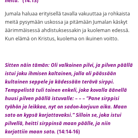
heitä.”
(14:13)
Jumala haluaa erityisellä tavalla vakuuttaa ja rohkaista
meitä pysymään uskossa ja pitämään Jumalan käskyt
äärimmäisessä ahdistuksessakin ja kuoleman edessä.
Kun elämä on Kristus, kuolema on ikuinen voitto.
Sitten näin tämän: Oli valkoinen pilvi, ja pilven päällä
istui joku ihmisen kaltainen, jolla oli päässään
kultainen seppele ja kädessään terävä sirppi.
Temppelistä tuli toinen enkeli, joka kovalla äänellä
huusi pilven päällä istuvalle: – – – ”Pane sirppisi
työhön ja leikkaa, nyt on sadon-korjuun aika. Maan
sato on kypsä korjattavaksi.” Silloin se, joka istui
pilvellä, heitti sirppinsä maan päälle, ja niin
korjattiin maan sato.
(14:14-16)