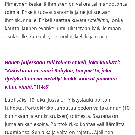
Pimeyden keskellä ihmisten on vaikea tai mahdotonta
toimia. Enkelit tuovat sanomia ja ne julistetaan
ihmiskunnalle. Enkeli saattaa kuvata
satelliittia
, jonka
kautta ikuinen evankeliumi julistetaan kaikille maan
asukkaille, kansoille, heimoille, kielille ja maille.
Hänen jäljessään tuli toinen enkeli, joka kuulutti: – –
”Kukistunut on suuri Babylon, tuo portto, joka
iljetyksillään on vietellyt kaikki kansat juomaan
vihan viiniä.”
(14:8
)
Lue lisäksi 18 luku, jossa on Ylistyslaulu porton
tuhosta. Porttokirkko tuhoutuu pedon valtakunnan (10
kuninkaan ja Antikristuksen) toimesta. Saatana on
Jumalan kahlekoira. Porttokirkko kohtaa vääjäämättä
tuomionsa. Sen aika ja valta on rajattu. Ajallinen