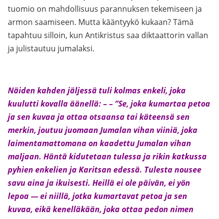
tuomio on mahdollisuus parannuksen tekemiseen ja
armon saamiseen. Mutta kääntyykö kukaan? Tämä
tapahtuu silloin, kun Antikristus saa diktaattorin vallan
ja julistautuu jumalaksi.
Näiden kahden jäljessä tuli kolmas enkeli, joka
kuulutti kovalla äänellä: – – ”Se, joka kumartaa petoa
ja sen kuvaa ja ottaa otsaansa tai käteensä sen
merkin, joutuu juomaan Jumalan vihan viiniä, joka
laimentamattomana on kaadettu Jumalan vihan
maljaan. Häntä kidutetaan tulessa ja rikin katkussa
pyhien enkelien ja Karitsan edessä. Tulesta nousee
savu aina ja ikuisesti. Heillä ei ole päivän, ei yön
lepoa — ei niillä, jotka kumartavat petoa ja sen
kuvaa, eikä kenelläkään, joka ottaa pedon nimen