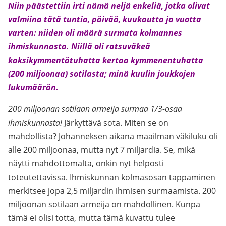
Niin päästettiin irti nämä neljä enkeliä, jotka olivat
valmiina tätä tuntia, päivää, kuukautta ja vuotta
varten: niiden oli määrä surmata kolmannes
ihmiskunnasta. Niillä oli ratsuväkeä
kaksikymmentätuhatta kertaa kymmenentuhatta
(200 miljoonaa) sotilasta; minä kuulin joukkojen
lukumäärän.
200 miljoonan sotilaan armeija surmaa 1/3-osaa
ihmiskunnasta!
Järkyttävä sota. Miten se on
mahdollista? Johanneksen aikana maailman väkiluku oli
alle 200 miljoonaa, mutta nyt 7 miljardia. Se, mikä
näytti mahdottomalta, onkin nyt helposti
toteutettavissa. Ihmiskunnan kolmasosan tappaminen
merkitsee jopa 2,5 miljardin ihmisen surmaamista. 200
miljoonan sotilaan armeija on mahdollinen. Kunpa
tämä ei olisi totta, mutta tämä kuvattu tulee