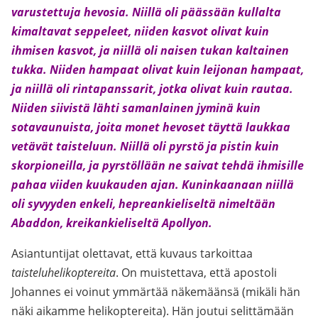
varustettuja hevosia. Niillä oli päässään kullalta
kimaltavat seppeleet, niiden kasvot olivat kuin
ihmisen kasvot, ja niillä oli naisen tukan kaltainen
tukka. Niiden hampaat olivat kuin leijonan hampaat,
ja niillä oli rintapanssarit, jotka olivat kuin rautaa.
Niiden siivistä lähti samanlainen jyminä kuin
sotavaunuista, joita monet hevoset täyttä laukkaa
vetävät taisteluun. Niillä oli pyrstö ja pistin kuin
skorpioneilla, ja pyrstöllään ne saivat tehdä ihmisille
pahaa viiden kuukauden ajan. Kuninkaanaan niillä
oli syvyyden enkeli, hepreankieliseltä nimeltään
Abaddon, kreikankieliseltä Apollyon.
Asiantuntijat olettavat, että kuvaus tarkoittaa
taisteluhelikoptereita
. On muistettava, että apostoli
Johannes ei voinut ymmärtää näkemäänsä (mikäli hän
näki aikamme helikoptereita). Hän joutui selittämään