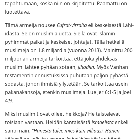
tapahtumaan, koska niin on kirjoitettu! Raamattu on
luotettava.
Tämä armeija nousee
Eufrat-virralta
eli keskeisestä Lähi-
idästä. Se on muslimialuetta. Siellä ovat islamin
pyhimmät paikat ja keskeiset johtajat. Tällä hetkellä
muslimeja on 1,8 miljardia (vuonna 2013). Mainittu 200
miljoonan armeija tarkoittaa, että joka yhdeksäs
muslimi lähtee pyhään sotaan,
jihadiin
. Myös Vanhan
testamentin ennustuksissa puhutaan paljon pyhästä
sodasta, johon ihmisiä yllytetään. Se tarkoittaa usein
pakanakansoja, etenkin muslimeja. Lue Jer 6:1-5 ja Joel
4:9.
Miksi muslimit ovat olleet heikkoja? He taistelevat
toisiaan vastaan. Heidän kantaisästä
Ismaelista
enkeli
sanoi näin:
”Hänestä tulee mies kuin villiaasi. Hänen