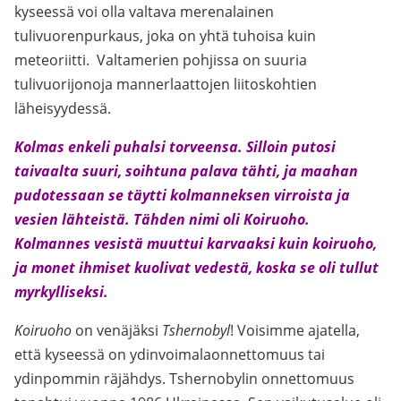
kyseessä voi olla valtava merenalainen
tulivuorenpurkaus, joka on yhtä tuhoisa kuin
meteoriitti. Valtamerien pohjissa on suuria
tulivuorijonoja mannerlaattojen liitoskohtien
läheisyydessä.
Kolmas enkeli puhalsi torveensa. Silloin putosi
taivaalta suuri, soihtuna palava tähti,
ja maahan
pudotessaan se täytti kolmanneksen virroista ja
vesien lähteistä. Tähden nimi oli Koiruoho.
Kolmannes vesistä muuttui karvaaksi kuin koiruoho,
ja monet ihmiset kuolivat vedestä, koska se oli tullut
myrkylliseksi.
Koiruoho
on venäjäksi
Tshernobyl
! Voisimme ajatella,
että kyseessä on ydinvoimalaonnettomuus tai
ydinpommin räjähdys. Tshernobylin onnettomuus