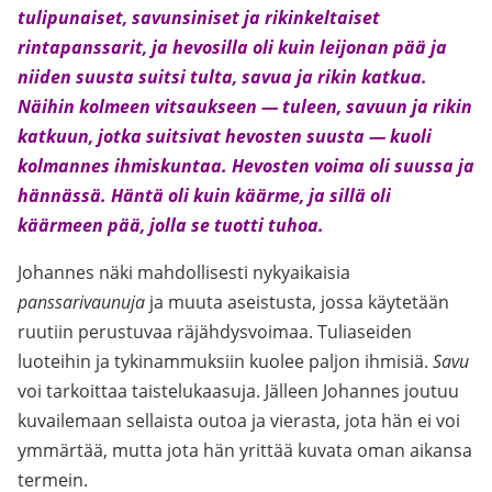
tulipunaiset, savunsiniset ja rikinkeltaiset
rintapanssarit, ja hevosilla oli kuin leijonan pää ja
niiden suusta suitsi tulta, savua ja rikin katkua.
Näihin kolmeen vitsaukseen — tuleen, savuun ja rikin
katkuun, jotka suitsivat hevosten suusta — kuoli
kolmannes ihmiskuntaa. Hevosten voima oli suussa ja
hännässä. Häntä oli kuin käärme, ja sillä oli
käärmeen pää, jolla se tuotti tuhoa.
Johannes näki mahdollisesti nykyaikaisia
panssarivaunuja
ja muuta aseistusta, jossa käytetään
ruutiin perustuvaa räjähdysvoimaa. Tuliaseiden
luoteihin ja tykinammuksiin kuolee paljon ihmisiä.
Savu
voi tarkoittaa taistelukaasuja. Jälleen Johannes joutuu
kuvailemaan sellaista outoa ja vierasta, jota hän ei voi
ymmärtää, mutta jota hän yrittää kuvata oman aikansa
termein.