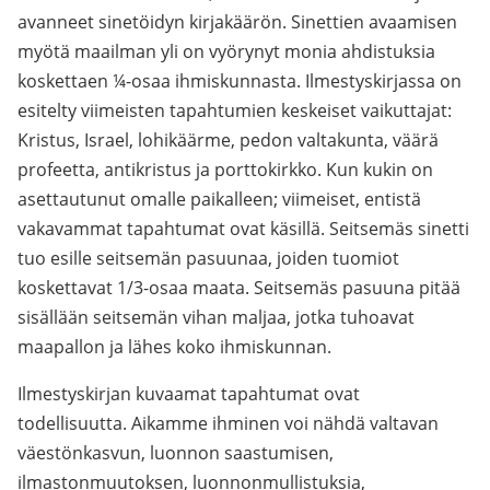
avanneet sinetöidyn kirjakäärön. Sinettien avaamisen
myötä maailman yli on vyörynyt monia ahdistuksia
koskettaen ¼-osaa ihmiskunnasta. Ilmestyskirjassa on
esitelty viimeisten tapahtumien keskeiset vaikuttajat:
Kristus, Israel, lohikäärme, pedon valtakunta, väärä
profeetta, antikristus ja porttokirkko. Kun kukin on
asettautunut omalle paikalleen; viimeiset, entistä
vakavammat tapahtumat ovat käsillä. Seitsemäs sinetti
tuo esille seitsemän pasuunaa, joiden tuomiot
koskettavat 1/3-osaa maata. Seitsemäs pasuuna pitää
sisällään seitsemän vihan maljaa, jotka tuhoavat
maapallon ja lähes koko ihmiskunnan.
Ilmestyskirjan kuvaamat tapahtumat ovat
todellisuutta. Aikamme ihminen voi nähdä valtavan
väestönkasvun, luonnon saastumisen,
ilmastonmuutoksen, luonnonmullistuksia,