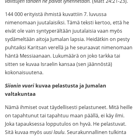
valittujen tähden ne päivät lyhennetään.
(Matt 24:21-23).
144 000 erityistä ihmistä kuvattiin 7. luvussa
nimenomaan juutalaisiksi. Tämä teksti kertoo, että he
eivät ole vain syntyperältään juutalaisia vaan myös
sydämeltään aitoja Jumalan lapsia. Heidätkin on pesty
puhtaiksi Karitsan verellä ja he seuraavat nimenomaan
häntä Messiaanaan. Lukumäärä on joko tarkka tai
sitten se kuvaa Israelin kansaa (sen jäännöstä)
kokonaisuutena.
Siionin vuori
kuvaa pelastusta ja Jumalan
valtakuntaa
Nämä ihmiset ovat täydellisesti pelastuneet. Mitä heille
on tapahtunut tai tapahtuu maan päällä, ei käy ilmi.
Joka tapauksessa lopputulos on hyvä. He pelastuvat.
Sitä kuvaa myös
uusi laulu
. Seurakunnallinen tulkinta