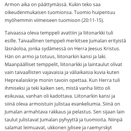
Armon aika on päättymässä. Kukin teko saa
oikeudenmukaisen tuomionsa. Tuomio huipentuu
myöhemmin viimeiseen tuomioon (20:11-15).
Taivaassa oleva temppeli avattiin ja liitonarkki tuli
esille. Taivaallinen temppeli merkitsee Jumalan erityistä
läsnäoloa, jonka sydämessä on Herra Jeesus Kristus.
Hän on armo ja totuus, liitonarkin kansi ja laki.
Maanpäälliset temppelit, liitonarkki ja laintaulut olivat
vain taivaallisten vajavaisia ja väliaikaisia kuvia kuten
Heprealaiskirje monin tavoin opettaa. Kun Herra tuli
ihmiseksi ja teki kaiken sen, mistä vanha liitto oli
esikuvaa, vanhan oli kadottava. Liitonarkin kansi ja
siinä oleva armoistuin julistaa evankeliumia. Siinä on
Jumalan armahtava rakkaus ja pelastus. Sen sijaan lain
taulut julistavat Jumalan pyhyyttä ja tuomioita. Niinpä
salamat leimuavat, ukkonen jylisee ja raemyrskyt