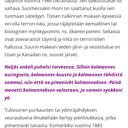
tapahtui vuonna 1986 Ukrainassa. Sen vaikutusalue oli
valtava. Suomessakin moni on saattanut kuolla sen
tuomaan säteilyyn. Toisen tulkinnan mukaan kyseessä
voi olla terrori-isku, jossa räjäytetään kemiallinen tai
biologinen myrkkypommi, ns.
likainen pommi
. Sellaisia
ovat asevarastot täynnä ja niitä on terroristien
hallussa. Suurin makean veden järvi- ja vesistöalue on
Usan ja Kanadan ns. suuret järvet.
Neljäs enkeli puhalsi torveensa. Silloin kolmannes
auringosta, kolmannes kuusta ja kolmannes tähdistä
sammui, niin että ne pimenivät kolmanneksen. Päivä
menetti kolmanneksen valostaan, ja samoin synkkeni
yö.
Tulivuoren purkausten tai ydinräjähdyksen
seurauksena ilmakehään kertyy pienhiukkasia, jotka
pimentävät taivasta. Esimerkiksi vuonna 1883