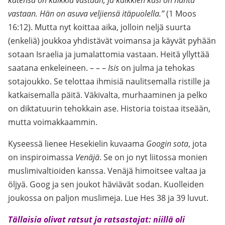
kätensä on kaikkia vastaan, ja kaikkien käsi on häntä
vastaan. Hän on asuva veljiensä itäpuolella.”
(1 Moos
16:12). Mutta nyt koittaa aika, jolloin neljä suurta
(enkeliä) joukkoa yhdistävät voimansa ja käyvät pyhään
sotaan Israelia ja jumalattomia vastaan. Heitä yllyttää
saatana enkeleineen. – – –
Isis
on julma ja tehokas
sotajoukko. Se telottaa ihmisiä naulitsemalla ristille ja
katkaisemalla päitä. Väkivalta, murhaaminen ja pelko
on diktatuurin tehokkain ase. Historia toistaa itseään,
mutta voimakkaammin.
Kyseessä lienee Hesekielin kuvaama
Googin sota
, jota
on inspiroimassa
Venäjä
. Se on jo nyt liitossa monien
muslimivaltioiden kanssa. Venäjä himoitsee valtaa ja
öljyä. Goog ja sen joukot häviävät sodan. Kuolleiden
joukossa on paljon muslimeja. Lue Hes 38 ja 39 luvut.
Tällaisia olivat ratsut ja ratsastajat: niillä oli