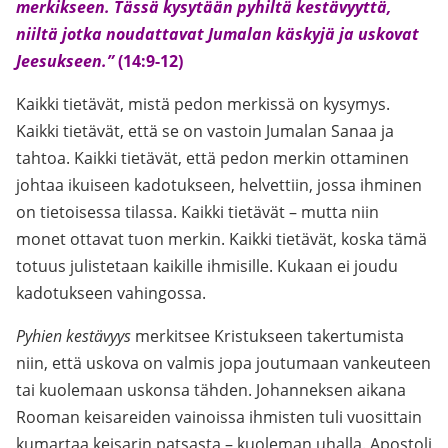
merkikseen. Tässä kysytään pyhiltä kestävyyttä,
niiltä jotka noudattavat Jumalan käskyjä ja uskovat
Jeesukseen.”
(14:9-12)
Kaikki tietävät, mistä pedon merkissä on kysymys.
Kaikki tietävät, että se on vastoin Jumalan Sanaa ja
tahtoa. Kaikki tietävät, että pedon merkin ottaminen
johtaa ikuiseen kadotukseen, helvettiin, jossa ihminen
on tietoisessa tilassa. Kaikki tietävät – mutta niin
monet ottavat tuon merkin. Kaikki tietävät, koska tämä
totuus julistetaan kaikille ihmisille. Kukaan ei joudu
kadotukseen vahingossa.
Pyhien kestävyys
merkitsee Kristukseen takertumista
niin, että uskova on valmis jopa joutumaan vankeuteen
tai kuolemaan uskonsa tähden. Johanneksen aikana
Rooman keisareiden vainoissa ihmisten tuli vuosittain
kumartaa keisarin patsasta – kuoleman uhalla. Apostoli