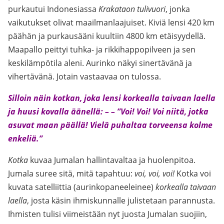
purkautui Indonesiassa
Krakataon tulivuori
, jonka
vaikutukset olivat maailmanlaajuiset. Kiviä lensi 420 km
päähän ja purkausääni kuultiin 4800 km etäisyydellä.
Maapallo peittyi tuhka- ja rikkihappopilveen ja sen
keskilämpötila aleni. Aurinko näkyi sinertävänä ja
vihertävänä. Jotain vastaavaa on tulossa.
Silloin näin kotkan, joka lensi korkealla taivaan laella
ja huusi kovalla äänellä: – – ”Voi! Voi! Voi niitä, jotka
asuvat maan päällä! Vielä puhaltaa torveensa kolme
enkeliä.”
Kotka
kuvaa Jumalan hallintavaltaa ja huolenpitoa.
Jumala suree sitä, mitä tapahtuu:
voi, voi, voi!
Kotka voi
kuvata satelliittia (aurinkopaneeleinee)
korkealla taivaan
laella
, josta käsin ihmiskunnalle julistetaan parannusta.
Ihmisten tulisi viimeistään nyt juosta Jumalan suojiin,