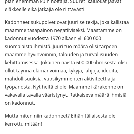
pian enemmän kuin hoitajia. Suuret ikäluokat jäävät
eläkkeelle eikä jatkajia ole riittävästi.
Kadonneet sukupolvet ovat juuri se tekijä, joka kallistaa
maamme tasapainon negatiiviseksi. Maastamme on
kadonnut vuodesta 1970 alkaen yli 600 000
suomalaista ihmistä. Juuri tuo määrä olisi tarpeen
maamme hyvinvoinnin, talouden ja turvallisuuden
kehittämisessä. Jokainen näistä 600 000 ihmisestä olisi
ollut täynnä elämänvoimaa, kykyjä, lahjoja, ideoita,
mahdollisuuksia, vuosikymmenten aktiviteettia ja
työpanosta. Nyt heitä ei ole. Maamme ikärakenne on
vakavalla tavalla vääristynyt. Ratkaiseva määrä ihmisiä
on kadonnut.
Mutta miten niin kadonneet? Eihän tällaisesta ole
kerrottu mitään!