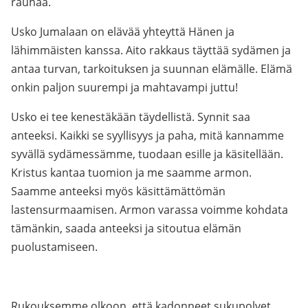
rauhaa.
Usko Jumalaan on elävää yhteyttä Hänen ja
lähimmäisten kanssa. Aito rakkaus täyttää sydämen ja
antaa turvan, tarkoituksen ja suunnan elämälle. Elämä
onkin paljon suurempi ja mahtavampi juttu!
Usko ei tee kenestäkään täydellistä. Synnit saa
anteeksi. Kaikki se syyllisyys ja paha, mitä kannamme
syvällä sydämessämme, tuodaan esille ja käsitellään.
Kristus kantaa tuomion ja me saamme armon.
Saamme anteeksi myös käsittämättömän
lastensurmaamisen. Armon varassa voimme kohdata
tämänkin, saada anteeksi ja sitoutua elämän
puolustamiseen.
Rukouksemme olkoon, että kadonneet sukupolvet