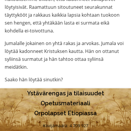
löytyisivät. Raamattuun sitoutuneet seurakunnat
täyttykööt ja rakkaus kaikkia lapsia kohtaan tuokoon
sen hengen, että yhtäkään lasta ei surmata eikä
kohdella ei-toivottuna.
Jumalalle jokainen on yhtä rakas ja arvokas. Jumala voi
löytää kadonneet Kristuksen kautta. Hän on ottanut
syliinsä surmatut ja hän tahtoo ottaa syliinsä
meidätkin.
Saako hän löytää sinutkin?
Ystävärengas ja tilaisuudet
Opetusmateriaali
Orpolapset Etiopiassa
Kävijämäärä: 4 709 927