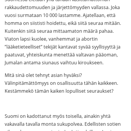
rakkaudettomuuden ja järjettömyyden vallassa. Joka
vuosi surmataan 10 000 lastamme. Ajatellaan, että
homma on siististi hoidettu, eikä siitä seuraa mitään.
Kuitenkin siitä seuraa mittaamaton määrä pahaa.
Viaton lapsi kuolee, vanhemmat ja abortin
”lääketieteelliset” tekijät kantavat syvää syyllisyyttä ja
paatuvat, yhteiskunta menettää valtavan pääoman,
Jumalan antama siunaus vaihtuu kiroukseen.
Mitä sinä olet tehnyt asian hyväksi?
Välinpitämättömyys on osallisuutta tähän kaikkeen.
Kestämmekö tämän kaiken lopulliset seuraukset?
Suomi on kadottanut myös toisella, ainakin yhtä
vakavalla tavalla monta sukupolvea. Edellisten sotien