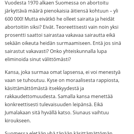
Vuodesta 1970 alkaen Suomessa on abortoitu
järkyttävä määrä pienokaisia äitiensä kohtuun – yli
600 000! Mutta eivätkö he olleet sairaita ja heidät
abortoitiin siksi? Eivät. Teoreettisesti vain noin yksi
prosentti saattoi sairastaa vakavaa sairautta eikä
sekään oikeuta heidän surmaamiseen. Entä jos sinä
sairastut vakavasti? Onko yhteiskunnalla lupa
eliminoida sinut välittömästi?
Kansa, joka surmaa omat lapsensa, ei voi menestyä
vaan se tuhoutuu. Kyse on moraalisesta rappiosta,
käsittämättömästä itsekkyydestä ja
rakkaudettomuudesta. Samalla kansa menettää
konkreettisesti tulevaisuuden leipänsä. Eikä
Jumalakaan sitä hyvällä katso. Siunaus vaihtuu
kiroukseen.
Suomessa eletään yhä tänään käsittämättömän