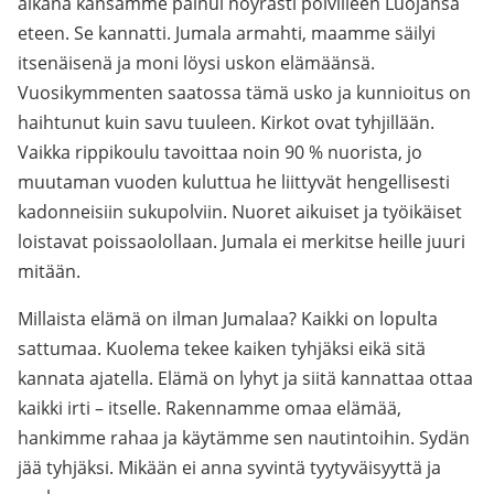
aikana kansamme painui nöyrästi polvilleen Luojansa
eteen. Se kannatti. Jumala armahti, maamme säilyi
itsenäisenä ja moni löysi uskon elämäänsä.
Vuosikymmenten saatossa tämä usko ja kunnioitus on
haihtunut kuin savu tuuleen. Kirkot ovat tyhjillään.
Vaikka rippikoulu tavoittaa noin 90 % nuorista, jo
muutaman vuoden kuluttua he liittyvät hengellisesti
kadonneisiin sukupolviin. Nuoret aikuiset ja työikäiset
loistavat poissaolollaan. Jumala ei merkitse heille juuri
mitään.
Millaista elämä on ilman Jumalaa? Kaikki on lopulta
sattumaa. Kuolema tekee kaiken tyhjäksi eikä sitä
kannata ajatella. Elämä on lyhyt ja siitä kannattaa ottaa
kaikki irti – itselle. Rakennamme omaa elämää,
hankimme rahaa ja käytämme sen nautintoihin. Sydän
jää tyhjäksi. Mikään ei anna syvintä tyytyväisyyttä ja