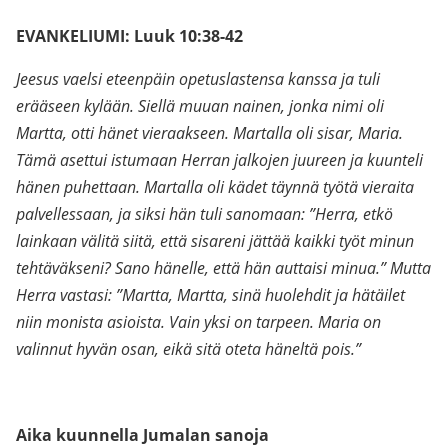
EVANKELIUMI: Luuk 10:38-42
Jeesus vaelsi eteenpäin opetuslastensa kanssa ja tuli
erääseen kylään. Siellä muuan nainen, jonka nimi oli
Martta, otti hänet vieraakseen. Martalla oli sisar, Maria.
Tämä asettui istumaan Herran jalkojen juureen ja kuunteli
hänen puhettaan. Martalla oli kädet täynnä työtä vieraita
palvellessaan, ja siksi hän tuli sanomaan: ”Herra, etkö
lainkaan välitä siitä, että sisareni jättää kaikki työt minun
tehtäväkseni? Sano hänelle, että hän auttaisi minua.” Mutta
Herra vastasi: ”Martta, Martta, sinä huolehdit ja hätäilet
niin monista asioista. Vain yksi on tarpeen. Maria on
valinnut hyvän osan, eikä sitä oteta häneltä pois.”
Aika kuunnella Jumalan sanoja