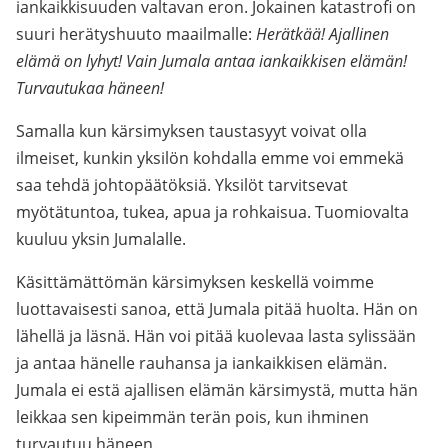
iankaikkisuuden valtavan eron. Jokainen katastrofi on
suuri herätyshuuto maailmalle:
Herätkää! Ajallinen
elämä on lyhyt! Vain Jumala antaa iankaikkisen elämän!
Turvautukaa häneen!
Samalla kun kärsimyksen taustasyyt voivat olla
ilmeiset, kunkin yksilön kohdalla emme voi emmekä
saa tehdä johtopäätöksiä. Yksilöt tarvitsevat
myötätuntoa, tukea, apua ja rohkaisua. Tuomiovalta
kuuluu yksin Jumalalle.
Käsittämättömän kärsimyksen keskellä voimme
luottavaisesti sanoa, että Jumala pitää huolta. Hän on
lähellä ja läsnä. Hän voi pitää kuolevaa lasta sylissään
ja antaa hänelle rauhansa ja iankaikkisen elämän.
Jumala ei estä ajallisen elämän kärsimystä, mutta hän
leikkaa sen kipeimmän terän pois, kun ihminen
turvautuu häneen.