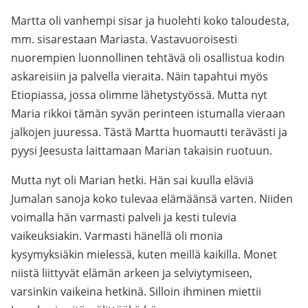
Martta oli vanhempi sisar ja huolehti koko taloudesta,
mm. sisarestaan Mariasta. Vastavuoroisesti
nuorempien luonnollinen tehtävä oli osallistua kodin
askareisiin ja palvella vieraita. Näin tapahtui myös
Etiopiassa, jossa olimme lähetystyössä. Mutta nyt
Maria rikkoi tämän syvän perinteen istumalla vieraan
jalkojen juuressa. Tästä Martta huomautti terävästi ja
pyysi Jeesusta laittamaan Marian takaisin ruotuun.
Mutta nyt oli Marian hetki. Hän sai kuulla eläviä
Jumalan sanoja koko tulevaa elämäänsä varten. Niiden
voimalla hän varmasti palveli ja kesti tulevia
vaikeuksiakin. Varmasti hänellä oli monia
kysymyksiäkin mielessä, kuten meillä kaikilla. Monet
niistä liittyvät elämän arkeen ja selviytymiseen,
varsinkin vaikeina hetkinä. Silloin ihminen miettii