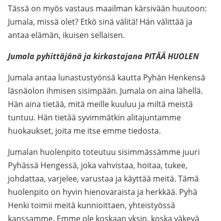
Tässä on myös vastaus maailman kärsivään huutoon:
Jumala, missä olet? Etkö sinä välitä! Hän välittää ja
antaa elämän, ikuisen sellaisen.
Jumala pyhittäjänä ja kirkastajana PITÄÄ HUOLEN
Jumala antaa lunastustyönsä kautta Pyhän Henkensä
läsnäolon ihmisen sisimpään. Jumala on aina lähellä.
Hän aina tietää, mitä meille kuuluu ja miltä meistä
tuntuu. Hän tietää syvimmätkin alitajuntamme
huokaukset, joita me itse emme tiedosta.
Jumalan huolenpito toteutuu sisimmässämme juuri
Pyhässä Hengessä, joka vahvistaa, hoitaa, tukee,
johdattaa, varjelee, varustaa ja käyttää meitä. Tämä
huolenpito on hyvin hienovaraista ja herkkää. Pyhä
Henki toimii meitä kunnioittaen, yhteistyössä
kanssamme. Emme ole koskaan yksin, koska väkevä