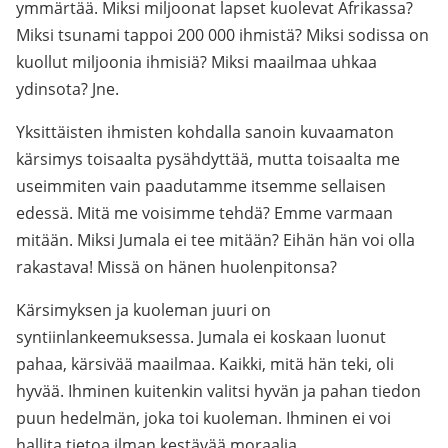
ymmärtää. Miksi miljoonat lapset kuolevat Afrikassa?
Miksi tsunami tappoi 200 000 ihmistä? Miksi sodissa on
kuollut miljoonia ihmisiä? Miksi maailmaa uhkaa
ydinsota? Jne.
Yksittäisten ihmisten kohdalla sanoin kuvaamaton
kärsimys toisaalta pysähdyttää, mutta toisaalta me
useimmiten vain paadutamme itsemme sellaisen
edessä. Mitä me voisimme tehdä? Emme varmaan
mitään. Miksi Jumala ei tee mitään? Eihän hän voi olla
rakastava! Missä on hänen huolenpitonsa?
Kärsimyksen ja kuoleman juuri on
syntiinlankeemuksessa. Jumala ei koskaan luonut
pahaa, kärsivää maailmaa. Kaikki, mitä hän teki, oli
hyvää. Ihminen kuitenkin valitsi hyvän ja pahan tiedon
puun hedelmän, joka toi kuoleman. Ihminen ei voi
hallita tietoa ilman kestävää moraalia.