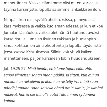
menettäneet. Vaikka elämämme olisi miten kurjaa ja
täynnä kärsimystä, lopulta saisimme iankaikkisen ilon.
Niinpä – kun olet syvällä ahdistuksissa, pimeydessä,
kärsimyksessä ja vaikka kuoleman edessä, ja kun et koe
Jumalan läsnäoloa, vaikka olet häntä huutanut avuksi –
katso ristille! Jumalan ikuinen rakkaus ja huolenpito
sinua kohtaan on aina ehdotonta ja lopulta täydellistä
Jeesuksessa Kristuksessa. Silloin voit yhtyä kaiken
menettäneen, paljon kärsineen Jobin huudahdukseen:
Job 19:25-27:
Minä tiedän, että lunastajani elää. Hän
sanoo viimeisen sanan maan päällä. Ja sitten, kun minun
nahkani on riekaleina ja lihani on riistetty irti, minä saan
nähdä Jumalan. saan katsella häntä omin silmin, ja silmäni
näkevät: hän ei ole minulle outo! Tätä minun sydämeni
kaipaa.