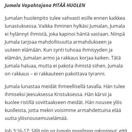
Jumala Vapahtajana PITÄÄ HUOLEN
Jumalan huolenpito tulee vahvasti esille ennen kaikkea
lunastuksessa. Vaikka ihminen hylkäsi Jumalan, Jumala
ei hylännyt ihmistä, joka kapinoi häntä vastaan. Niinpä
Jumala tarjoaa mahdollisuutta armahdukseen ja
uuteen elämään. Kun synti tuhoaa ihmisyyden ja
elämän, Jumalan armo ja rakkaus korjaa kaiken. Tätä
Jumala haluaa, mutta ei pakota ihmistä siihen. Jumala
on rakkaus – ei rakkauteen pakottava tyranni.
Jumala lunastaa meidät ihmeellisellä tavalla. Hän tulee
ihmiseksi Jeesuksessa Kristuksessa. Hän kärsii ja
kuolee ristillä sovittaakseen meidät. Hän nousee ylös
kuolleista, jotta mekin voisimme armahdettuina elää
uutta ylösnousemuselämää.
Joh 3:16-17:
Sillä niin on Jumala maailmaa rakastanut, että