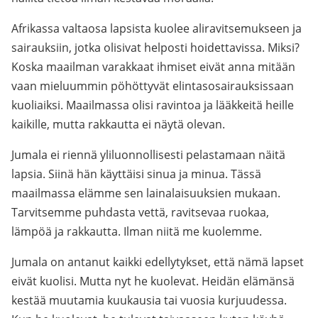
Afrikassa valtaosa lapsista kuolee aliravitsemukseen ja
sairauksiin, jotka olisivat helposti hoidettavissa. Miksi?
Koska maailman varakkaat ihmiset eivät anna mitään
vaan mieluummin pöhöttyvät elintasosairauksissaan
kuoliaiksi. Maailmassa olisi ravintoa ja lääkkeitä heille
kaikille, mutta rakkautta ei näytä olevan.
Jumala ei riennä yliluonnollisesti pelastamaan näitä
lapsia. Siinä hän käyttäisi sinua ja minua. Tässä
maailmassa elämme sen lainalaisuuksien mukaan.
Tarvitsemme puhdasta vettä, ravitsevaa ruokaa,
lämpöä ja rakkautta. Ilman niitä me kuolemme.
Jumala on antanut kaikki edellytykset, että nämä lapset
eivät kuolisi. Mutta nyt he kuolevat. Heidän elämänsä
kestää muutamia kuukausia tai vuosia kurjuudessa.