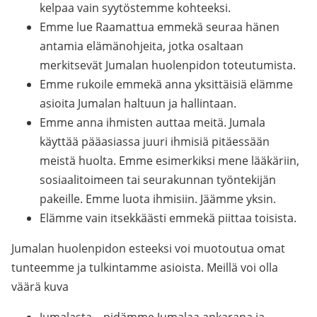
kelpaa vain syytöstemme kohteeksi.
Emme lue Raamattua emmekä seuraa hänen
antamia elämänohjeita, jotka osaltaan
merkitsevät Jumalan huolenpidon toteutumista.
Emme rukoile emmekä anna yksittäisiä elämme
asioita Jumalan haltuun ja hallintaan.
Emme anna ihmisten auttaa meitä. Jumala
käyttää pääasiassa juuri ihmisiä pitäessään
meistä huolta. Emme esimerkiksi mene lääkäriin,
sosiaalitoimeen tai seurakunnan työntekijän
pakeille. Emme luota ihmisiin. Jäämme yksin.
Elämme vain itsekkäästi emmekä piittaa toisista.
Jumalan huolenpidon esteeksi voi muotoutua omat
tunteemme ja tulkintamme asioista. Meillä voi olla
väärä kuva