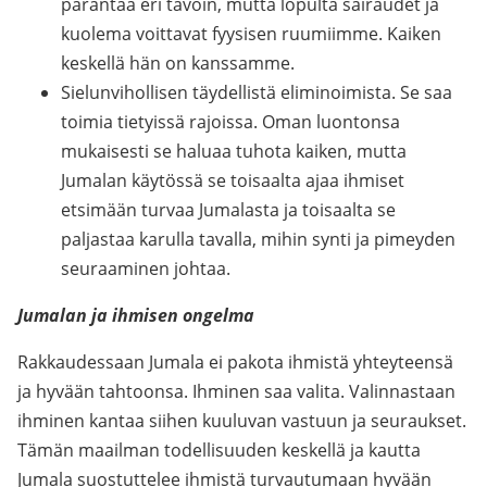
parantaa eri tavoin, mutta lopulta sairaudet ja
kuolema voittavat fyysisen ruumiimme. Kaiken
keskellä hän on kanssamme.
Sielunvihollisen täydellistä eliminoimista. Se saa
toimia tietyissä rajoissa. Oman luontonsa
mukaisesti se haluaa tuhota kaiken, mutta
Jumalan käytössä se toisaalta ajaa ihmiset
etsimään turvaa Jumalasta ja toisaalta se
paljastaa karulla tavalla, mihin synti ja pimeyden
seuraaminen johtaa.
Jumalan ja ihmisen ongelma
Rakkaudessaan Jumala ei pakota ihmistä yhteyteensä
ja hyvään tahtoonsa. Ihminen saa valita. Valinnastaan
ihminen kantaa siihen kuuluvan vastuun ja seuraukset.
Tämän maailman todellisuuden keskellä ja kautta
Jumala suostuttelee ihmistä turvautumaan hyvään