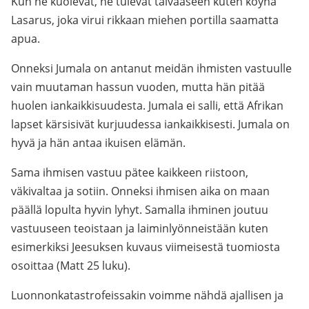
Kun he kuolevat, he tulevat taivaaseen kuten köyhä
Lasarus, joka virui rikkaan miehen portilla saamatta
apua.
Onneksi Jumala on antanut meidän ihmisten vastuulle
vain muutaman hassun vuoden, mutta hän pitää
huolen iankaikkisuudesta. Jumala ei salli, että Afrikan
lapset kärsisivät kurjuudessa iankaikkisesti. Jumala on
hyvä ja hän antaa ikuisen elämän.
Sama ihmisen vastuu pätee kaikkeen riistoon,
väkivaltaa ja sotiin. Onneksi ihmisen aika on maan
päällä lopulta hyvin lyhyt. Samalla ihminen joutuu
vastuuseen teoistaan ja laiminlyönneistään kuten
esimerkiksi Jeesuksen kuvaus viimeisestä tuomiosta
osoittaa (Matt 25 luku).
Luonnonkatastrofeissakin voimme nähdä ajallisen ja