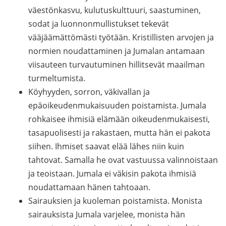
väestönkasvu, kulutuskulttuuri, saastuminen,
sodat ja luonnonmullistukset tekevät
vääjäämättömästi työtään. Kristillisten arvojen ja
normien noudattaminen ja Jumalan antamaan
viisauteen turvautuminen hillitsevät maailman
turmeltumista.
Köyhyyden, sorron, väkivallan ja
epäoikeudenmukaisuuden poistamista. Jumala
rohkaisee ihmisiä elämään oikeudenmukaisesti,
tasapuolisesti ja rakastaen, mutta hän ei pakota
siihen. Ihmiset saavat elää lähes niin kuin
tahtovat. Samalla he ovat vastuussa valinnoistaan
ja teoistaan. Jumala ei väkisin pakota ihmisiä
noudattamaan hänen tahtoaan.
Sairauksien ja kuoleman poistamista. Monista
sairauksista Jumala varjelee, monista hän