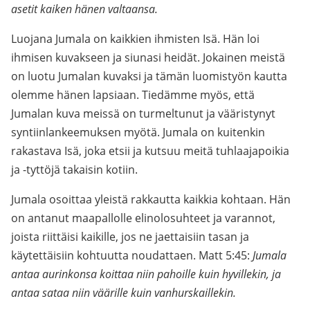
asetit kaiken hänen valtaansa.
Luojana Jumala on kaikkien ihmisten Isä. Hän loi
ihmisen kuvakseen ja siunasi heidät. Jokainen meistä
on luotu Jumalan kuvaksi ja tämän luomistyön kautta
olemme hänen lapsiaan. Tiedämme myös, että
Jumalan kuva meissä on turmeltunut ja vääristynyt
syntiinlankeemuksen myötä. Jumala on kuitenkin
rakastava Isä, joka etsii ja kutsuu meitä tuhlaajapoikia
ja -tyttöjä takaisin kotiin.
Jumala osoittaa yleistä rakkautta kaikkia kohtaan. Hän
on antanut maapallolle elinolosuhteet ja varannot,
joista riittäisi kaikille, jos ne jaettaisiin tasan ja
käytettäisiin kohtuutta noudattaen. Matt 5:45:
Jumala
antaa aurinkonsa koittaa niin pahoille kuin hyvillekin, ja
antaa sataa niin väärille kuin vanhurskaillekin.