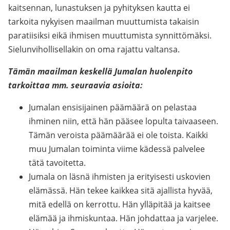
kaitsennan, lunastuksen ja pyhityksen kautta ei
tarkoita nykyisen maailman muuttumista takaisin
paratiisiksi eikä ihmisen muuttumista synnittömäksi.
Sielunvihollisellakin on oma rajattu valtansa.
Tämän maailman keskellä Jumalan huolenpito
tarkoittaa mm. seuraavia asioita:
Jumalan ensisijainen päämäärä on pelastaa
ihminen niin, että hän pääsee lopulta taivaaseen.
Tämän veroista päämäärää ei ole toista. Kaikki
muu Jumalan toiminta viime kädessä palvelee
tätä tavoitetta.
Jumala on läsnä ihmisten ja erityisesti uskovien
elämässä. Hän tekee kaikkea sitä ajallista hyvää,
mitä edellä on kerrottu. Hän ylläpitää ja kaitsee
elämää ja ihmiskuntaa. Hän johdattaa ja varjelee.