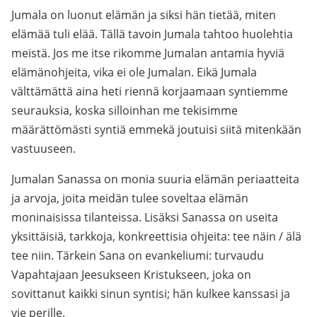
Jumala on luonut elämän ja siksi hän tietää, miten
elämää tuli elää. Tällä tavoin Jumala tahtoo huolehtia
meistä. Jos me itse rikomme Jumalan antamia hyviä
elämänohjeita, vika ei ole Jumalan. Eikä Jumala
välttämättä aina heti riennä korjaamaan syntiemme
seurauksia, koska silloinhan me tekisimme
määrättömästi syntiä emmekä joutuisi siitä mitenkään
vastuuseen.
Jumalan Sanassa on monia suuria elämän periaatteita
ja arvoja, joita meidän tulee soveltaa elämän
moninaisissa tilanteissa. Lisäksi Sanassa on useita
yksittäisiä, tarkkoja, konkreettisia ohjeita: tee näin / älä
tee niin. Tärkein Sana on evankeliumi: turvaudu
Vapahtajaan Jeesukseen Kristukseen, joka on
sovittanut kaikki sinun syntisi; hän kulkee kanssasi ja
vie perille.