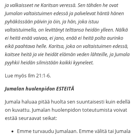
ja valkaisseet ne Karitsan veressä. Sen tähden he ovat
Jumalan valtaistuimen edessä ja palvelevat häntä hänen
pyhäkössään päivin ja öin, ja hän, joka istuu
valtaistuimella, on levittänyt telttansa heidän ylleen. Nälkä
ei heitä enää vaivaa, ei jano, enää ei heitä polta aurinko
eikä paahtava helle. Karitsa, joka on valtaistuimen edessä,
kaitsee heitä ja vie heidät elämän veden lähteille, ja Jumala
pyyhkii heidän silmistään kaikki kyyneleet.
Lue myös Ilm 21:1-6.
Jumalan huolenpidon ESTEITÄ
Jumala haluaa pitää huolta sen suuntaisesti kuin edellä
on kuvattu. Jumalan huolenpidon toteutumista voivat
estää seuraavat seikat:
Emme turvaudu Jumalaan. Emme välitä tai Jumala