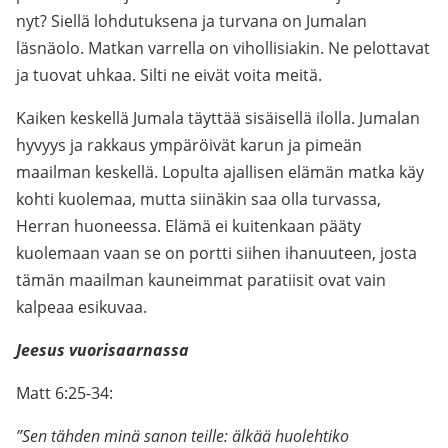
nyt? Siellä lohdutuksena ja turvana on Jumalan
läsnäolo. Matkan varrella on vihollisiakin. Ne pelottavat
ja tuovat uhkaa. Silti ne eivät voita meitä.
Kaiken keskellä Jumala täyttää sisäisellä ilolla. Jumalan
hyvyys ja rakkaus ympäröivät karun ja pimeän
maailman keskellä. Lopulta ajallisen elämän matka käy
kohti kuolemaa, mutta siinäkin saa olla turvassa,
Herran huoneessa. Elämä ei kuitenkaan pääty
kuolemaan vaan se on portti siihen ihanuuteen, josta
tämän maailman kauneimmat paratiisit ovat vain
kalpeaa esikuvaa.
Jeesus vuorisaarnassa
Matt 6:25-34:
”Sen tähden minä sanon teille: älkää huolehtiko