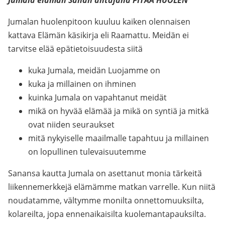
Jumala elämän Sanan antajana PITÄÄ HUOLEN
Jumalan huolenpitoon kuuluu kaiken olennaisen
kattava Elämän käsikirja eli Raamattu. Meidän ei
tarvitse elää epätietoisuudesta siitä
kuka Jumala, meidän Luojamme on
kuka ja millainen on ihminen
kuinka Jumala on vapahtanut meidät
mikä on hyvää elämää ja mikä on syntiä ja mitkä
ovat niiden seuraukset
mitä nykyiselle maailmalle tapahtuu ja millainen
on lopullinen tulevaisuutemme
Sanansa kautta Jumala on asettanut monia tärkeitä
liikennemerkkejä elämämme matkan varrelle. Kun niitä
noudatamme, vältymme monilta onnettomuuksilta,
kolareilta, jopa ennenaikaisilta kuolemantapauksilta.