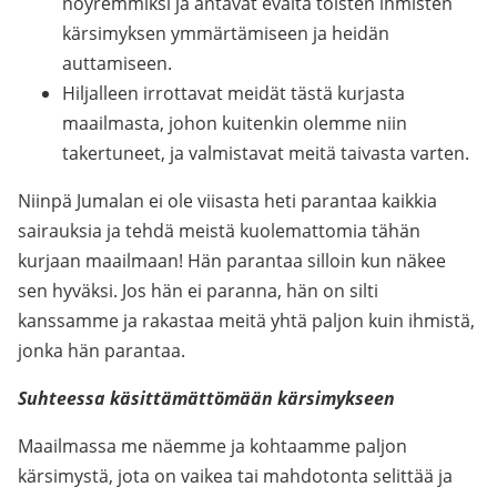
nöyremmiksi ja antavat eväitä toisten ihmisten
kärsimyksen ymmärtämiseen ja heidän
auttamiseen.
Hiljalleen irrottavat meidät tästä kurjasta
maailmasta, johon kuitenkin olemme niin
takertuneet, ja valmistavat meitä taivasta varten.
Niinpä Jumalan ei ole viisasta heti parantaa kaikkia
sairauksia ja tehdä meistä kuolemattomia tähän
kurjaan maailmaan! Hän parantaa silloin kun näkee
sen hyväksi. Jos hän ei paranna, hän on silti
kanssamme ja rakastaa meitä yhtä paljon kuin ihmistä,
jonka hän parantaa.
Suhteessa käsittämättömään kärsimykseen
Maailmassa me näemme ja kohtaamme paljon
kärsimystä, jota on vaikea tai mahdotonta selittää ja