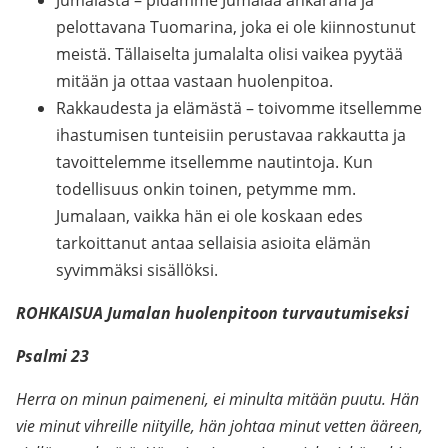
Jumalasta – pidämme Jumalaa ankarana ja
pelottavana Tuomarina, joka ei ole kiinnostunut
meistä. Tällaiselta jumalalta olisi vaikea pyytää
mitään ja ottaa vastaan huolenpitoa.
Rakkaudesta ja elämästä – toivomme itsellemme
ihastumisen tunteisiin perustavaa rakkautta ja
tavoittelemme itsellemme nautintoja. Kun
todellisuus onkin toinen, petymme mm.
Jumalaan, vaikka hän ei ole koskaan edes
tarkoittanut antaa sellaisia asioita elämän
syvimmäksi sisällöksi.
ROHKAISUA Jumalan huolenpitoon turvautumiseksi
Psalmi 23
Herra on minun paimeneni, ei minulta mitään puutu. Hän
vie minut vihreille niityille, hän johtaa minut vetten ääreen,