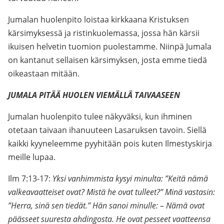
Jumalan huolenpito loistaa kirkkaana Kristuksen
kärsimyksessä ja ristinkuolemassa, jossa hän kärsii
ikuisen helvetin tuomion puolestamme. Niinpä Jumala
on kantanut sellaisen kärsimyksen, josta emme tiedä
oikeastaan mitään.
JUMALA PITÄÄ HUOLEN VIEMÄLLÄ TAIVAASEEN
Jumalan huolenpito tulee näkyväksi, kun ihminen
otetaan taivaan ihanuuteen Lasaruksen tavoin. Siellä
kaikki kyyneleemme pyyhitään pois kuten Ilmestyskirja
meille lupaa.
Ilm 7:13-17:
Yksi vanhimmista kysyi minulta: ”Keitä nämä
valkeavaatteiset ovat? Mistä he ovat tulleet?” Minä vastasin:
”Herra, sinä sen tiedät.” Hän sanoi minulle: – Nämä ovat
päässeet suuresta ahdingosta. He ovat pesseet vaatteensa