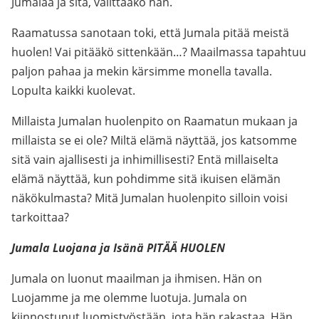
Jumalaa ja sitä, välittääkö hän.
Raamatussa sanotaan toki, että Jumala pitää meistä
huolen! Vai pitääkö sittenkään…? Maailmassa tapahtuu
paljon pahaa ja mekin kärsimme monella tavalla.
Lopulta kaikki kuolevat.
Millaista Jumalan huolenpito on Raamatun mukaan ja
millaista se ei ole? Miltä elämä näyttää, jos katsomme
sitä vain ajallisesti ja inhimillisesti? Entä millaiselta
elämä näyttää, kun pohdimme sitä ikuisen elämän
näkökulmasta? Mitä Jumalan huolenpito silloin voisi
tarkoittaa?
Jumala Luojana ja Isänä PITÄÄ HUOLEN
Jumala on luonut maailman ja ihmisen. Hän on
Luojamme ja me olemme luotuja. Jumala on
kiinnostunut luomistyöstään, jota hän rakastaa. Hän