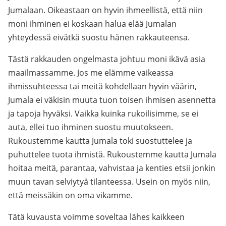
Jumalaan. Oikeastaan on hyvin ihmeellistä, että niin
moni ihminen ei koskaan halua elää Jumalan
yhteydessä eivätkä suostu hänen rakkauteensa.
Tästä rakkauden ongelmasta johtuu moni ikävä asia
maailmassamme. Jos me elämme vaikeassa
ihmissuhteessa tai meitä kohdellaan hyvin väärin,
Jumala ei väkisin muuta tuon toisen ihmisen asennetta
ja tapoja hyväksi. Vaikka kuinka rukoilisimme, se ei
auta, ellei tuo ihminen suostu muutokseen.
Rukoustemme kautta Jumala toki suostuttelee ja
puhuttelee tuota ihmistä. Rukoustemme kautta Jumala
hoitaa meitä, parantaa, vahvistaa ja kenties etsii jonkin
muun tavan selviytyä tilanteessa. Usein on myös niin,
että meissäkin on oma vikamme.
Tätä kuvausta voimme soveltaa lähes kaikkeen