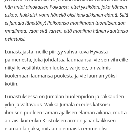
hän antoi ainokaisen Poikansa, ettei yksikään, joka häneen
uskoo, hukkuisi, vaan hänellä olisi iankaikkinen elämä. Sillä
ei Jumala lähettänyt Poikaansa maailmaan tuomitsemaan
maailmaa, vaan sitä varten, että maailma hänen kauttansa
pelastuisi.
Lunastajasta meille piirtyy vahva kuva Hyvästä
paimenesta, joka johdattaa laumaansa, vie sen vihreille
niityille vesilähteiden luokse, varjelee, on valmis
kuolemaan laumansa puolesta ja vie lauman yöksi
kotiin.
Lunastuksessa on Jumalan huolenpidon ja rakkauden
ydin ja valtavuus. Vaikka Jumala ei edes katsoisi
ihmisen puoleen tämän ajallisen elämän aikana, mutta
antaisi kuitenkin Kristuksen armon ja iankaikkisen
elämän lahjaksi, mitään olennaista emme olisi