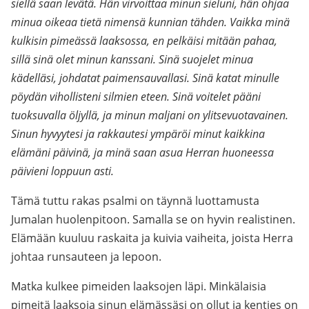
siellä saan levätä. Hän virvoittaa minun sieluni, hän ohjaa
minua oikeaa tietä nimensä kunnian tähden. Vaikka minä
kulkisin pimeässä laaksossa, en pelkäisi mitään pahaa,
sillä sinä olet minun kanssani. Sinä suojelet minua
kädelläsi, johdatat paimensauvallasi. Sinä katat minulle
pöydän vihollisteni silmien eteen. Sinä voitelet pääni
tuoksuvalla öljyllä, ja minun maljani on ylitsevuotavainen.
Sinun hyvyytesi ja rakkautesi ympäröi minut kaikkina
elämäni päivinä, ja minä saan asua Herran huoneessa
päivieni loppuun asti.
Tämä tuttu rakas psalmi on täynnä luottamusta
Jumalan huolenpitoon. Samalla se on hyvin realistinen.
Elämään kuuluu raskaita ja kuivia vaiheita, joista Herra
johtaa runsauteen ja lepoon.
Matka kulkee pimeiden laaksojen läpi. Minkälaisia
pimeitä laaksoja sinun elämässäsi on ollut ja kenties on