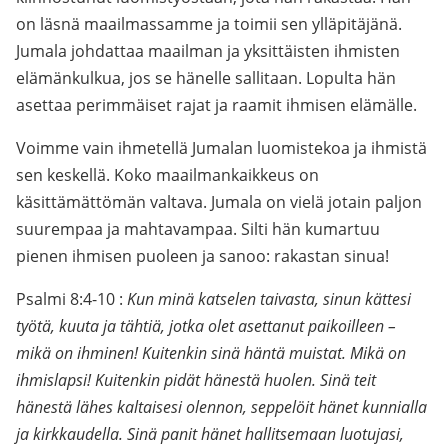
on läsnä maailmassamme ja toimii sen ylläpitäjänä.
Jumala johdattaa maailman ja yksittäisten ihmisten
elämänkulkua, jos se hänelle sallitaan. Lopulta hän
asettaa perimmäiset rajat ja raamit ihmisen elämälle.
Voimme vain ihmetellä Jumalan luomistekoa ja ihmistä
sen keskellä. Koko maailmankaikkeus on
käsittämättömän valtava. Jumala on vielä jotain paljon
suurempaa ja mahtavampaa. Silti hän kumartuu
pienen ihmisen puoleen ja sanoo: rakastan sinua!
Psalmi 8:4-10 :
Kun minä katselen taivasta, sinun kättesi
työtä, kuuta ja tähtiä, jotka olet asettanut paikoilleen –
mikä on ihminen! Kuitenkin sinä häntä muistat. Mikä on
ihmislapsi! Kuitenkin pidät hänestä huolen. Sinä teit
hänestä lähes kaltaisesi olennon, seppelöit hänet kunnialla
ja kirkkaudella. Sinä panit hänet hallitsemaan luotujasi,