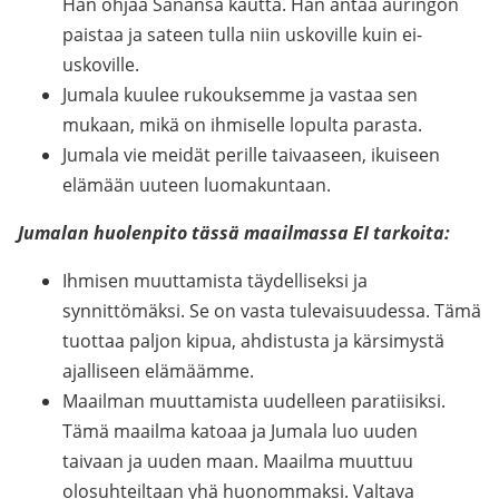
Hän ohjaa Sanansa kautta. Hän antaa auringon
paistaa ja sateen tulla niin uskoville kuin ei-
uskoville.
Jumala kuulee rukouksemme ja vastaa sen
mukaan, mikä on ihmiselle lopulta parasta.
Jumala vie meidät perille taivaaseen, ikuiseen
elämään uuteen luomakuntaan.
Jumalan huolenpito tässä maailmassa EI tarkoita:
Ihmisen muuttamista täydelliseksi ja
synnittömäksi. Se on vasta tulevaisuudessa. Tämä
tuottaa paljon kipua, ahdistusta ja kärsimystä
ajalliseen elämäämme.
Maailman muuttamista uudelleen paratiisiksi.
Tämä maailma katoaa ja Jumala luo uuden
taivaan ja uuden maan. Maailma muuttuu
olosuhteiltaan yhä huonommaksi. Valtava