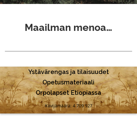
Maailman menoa…
Ystävärengas ja tilaisuudet
Opetusmateriaali
Orpolapset Etiopiassa
Kävijämäärä: 4 709 927