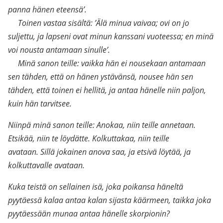
panna hänen eteensä’.
Toinen vastaa sisältä: ’Älä minua vaivaa; ovi on jo
suljettu, ja lapseni ovat minun kanssani vuoteessa; en minä
voi nousta antamaan sinulle’.
Minä sanon teille: vaikka hän ei nousekaan antamaan
sen tähden, että on hänen ystävänsä, nousee hän sen
tähden, että toinen ei hellitä, ja antaa hänelle niin paljon,
kuin hän tarvitsee.
Niinpä minä sanon teille: Anokaa, niin teille annetaan.
Etsikää, niin te löydätte. Kolkuttakaa, niin teille
avataan. Sillä jokainen anova saa, ja etsivä löytää, ja
kolkuttavalle avataan.
Kuka teistä on sellainen isä, joka poikansa häneltä
pyytäessä kalaa antaa kalan sijasta käärmeen, taikka joka
pyytäessään munaa antaa hänelle skorpionin?