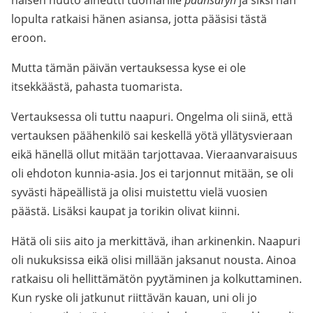
naisen huuto aiheutti tuomarille
päänsäryn
ja siksi hän
lopulta ratkaisi hänen asiansa, jotta pääsisi tästä
eroon.
Mutta tämän päivän vertauksessa kyse ei ole
itsekkäästä, pahasta tuomarista.
Vertauksessa oli tuttu naapuri. Ongelma oli siinä, että
vertauksen päähenkilö sai keskellä yötä yllätysvieraan
eikä hänellä ollut mitään tarjottavaa. Vieraanvaraisuus
oli ehdoton kunnia-asia. Jos ei tarjonnut mitään, se oli
syvästi häpeällistä ja olisi muistettu vielä vuosien
päästä. Lisäksi kaupat ja torikin olivat kiinni.
Hätä oli siis aito ja merkittävä, ihan arkinenkin. Naapuri
oli nukuksissa eikä olisi millään jaksanut nousta. Ainoa
ratkaisu oli hellittämätön pyytäminen ja kolkuttaminen.
Kun ryske oli jatkunut riittävän kauan, uni oli jo