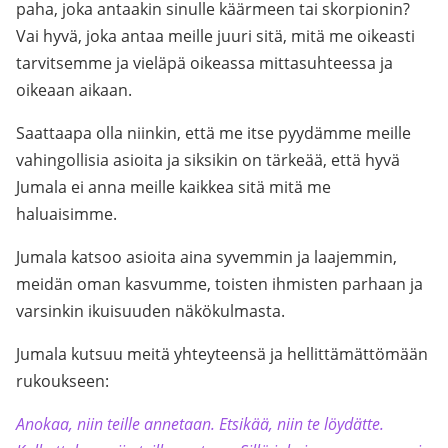
paha, joka antaakin sinulle käärmeen tai skorpionin?
Vai hyvä, joka antaa meille juuri sitä, mitä me oikeasti
tarvitsemme ja vieläpä oikeassa mittasuhteessa ja
oikeaan aikaan.
Saattaapa olla niinkin, että me itse pyydämme meille
vahingollisia asioita ja siksikin on tärkeää, että hyvä
Jumala ei anna meille kaikkea sitä mitä me
haluaisimme.
Jumala katsoo asioita aina syvemmin ja laajemmin,
meidän oman kasvumme, toisten ihmisten parhaan ja
varsinkin ikuisuuden näkökulmasta.
Jumala kutsuu meitä yhteyteensä ja hellittämättömään
rukoukseen:
Anokaa, niin teille annetaan. Etsikää, niin te löydätte.