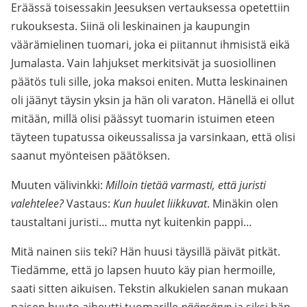
Eräässä toisessakin Jeesuksen vertauksessa opetettiin
rukouksesta. Siinä oli leskinainen ja kaupungin
väärämielinen tuomari, joka ei piitannut ihmisistä eikä
Jumalasta. Vain lahjukset merkitsivät ja suosiollinen
päätös tuli sille, joka maksoi eniten. Mutta leskinainen
oli jäänyt täysin yksin ja hän oli varaton. Hänellä ei ollut
mitään, millä olisi päässyt tuomarin istuimen eteen
täyteen tupatussa oikeussalissa ja varsinkaan, että olisi
saanut myönteisen päätöksen.
Muuten välivinkki:
Milloin tietää varmasti, että juristi
valehtelee?
Vastaus:
Kun huulet liikkuvat
. Minäkin olen
taustaltani juristi… mutta nyt kuitenkin pappi…
Mitä nainen siis teki? Hän huusi täysillä päivät pitkät.
Tiedämme, että jo lapsen huuto käy pian hermoille,
saati sitten aikuisen. Tekstin alkukielen sanan mukaan