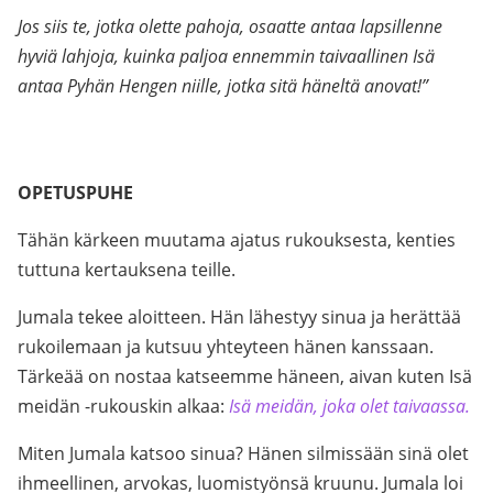
Jos siis te, jotka olette pahoja, osaatte antaa lapsillenne
hyviä lahjoja, kuinka paljoa ennemmin taivaallinen Isä
antaa Pyhän Hengen niille, jotka sitä häneltä anovat!”
.
OPETUSPUHE
Tähän kärkeen muutama ajatus rukouksesta, kenties
tuttuna kertauksena teille.
Jumala tekee aloitteen. Hän lähestyy sinua ja herättää
rukoilemaan ja kutsuu yhteyteen hänen kanssaan.
Tärkeää on nostaa katseemme häneen, aivan kuten Isä
meidän -rukouskin alkaa:
Isä meidän, joka olet taivaassa.
Miten Jumala katsoo sinua? Hänen silmissään sinä olet
ihmeellinen, arvokas, luomistyönsä kruunu. Jumala loi