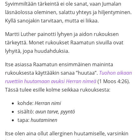
Syvimmiltään tärkeintä ei ole sanat, vaan Jumalan
läsnäolossa oleminen, salattu yhteys ja hiljentyminen.
Kyllä sanojakin tarvitaan, mutta ei liikaa.
Martti Luther painotti lyhyen ja aidon rukouksen
tärkeyttä. Monet rukoukset Raamatun sivuilla ovat
lyhyitä, jopa huudahduksia.
Itse asiassa Raamatun ensimmäinen maininta
rukouksesta käyttääkin sanaa ”huutaa”.
Tuohon aikaan
ruvettiin huutamaan avuksi Herran nimeä
(1 Moos 4:26).
Tässä tulee esille kolme seikkaa rukouksesta:
kohde:
Herran nimi
sisältö:
avun tarve, pyyntö
tapa:
huutaminen
Itse olen aina ollut allerginen huutamiselle, varsinkin