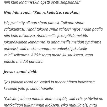
niin kuin Johanneskin opetti opetuslapsiansa.”
Niin hän sanoi: ”Kun rukoilette, sanokaa:
Isä, pyhitetty olkoon sinun nimesi. Tulkoon sinun
valtakuntasi. Tapahtukoon sinun tahtosi myös maan päällä
niin kuin taivaassa. Anna meille joka päivä meidän
jokapäiväinen leipämme. Ja anna meille meidän syntimme
anteeksi, sillä mekin annamme anteeksi jokaiselle
velallisellemme. Äläkä saata meitä kiusaukseen, vaan
päästä meidät pahasta.
Jeesus sanoi vielä:
”Jos jollakin teistä on ystävä ja menet hänen luoksensa
keskellä yötä ja sanot hänelle:
’Ystäväni, lainaa minulle kolme leipää, sillä eräs ystäväni on
matkallaan tullut minun luokseni, eikä minulla ole, mitä