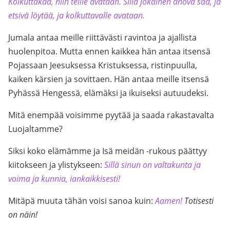
Kolkuttakaa, niin teille avataan. Sillä jokainen anova saa, ja
etsivä löytää, ja kolkuttavalle avataan.
Jumala antaa meille riittävästi ravintoa ja ajallista
huolenpitoa. Mutta ennen kaikkea hän antaa itsensä
Pojassaan Jeesuksessa Kristuksessa, ristinpuulla,
kaiken kärsien ja sovittaen. Hän antaa meille itsensä
Pyhässä Hengessä, elämäksi ja ikuiseksi autuudeksi.
Mitä enempää voisimme pyytää ja saada rakastavalta
Luojaltamme?
Siksi koko elämämme ja Isä meidän -rukous päättyy
kiitokseen ja ylistykseen:
Sillä sinun on valtakunta ja
voima ja kunnia, iankaikkisesti!
Mitäpä muuta tähän voisi sanoa kuin:
Aamen!
Totisesti
on näin!