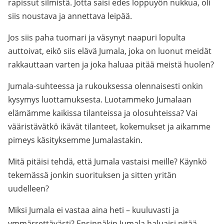
rapissut silmistä. Jotta saisi edes loppuyön nukkua, oli
siis noustava ja annettava leipää.
Jos siis paha tuomari ja väsynyt naapuri lopulta
auttoivat, eikö siis elävä Jumala, joka on luonut meidät
rakkauttaan varten ja joka haluaa pitää meistä huolen?
Jumala-suhteessa ja rukouksessa olennaisesti onkin
kysymys luottamuksesta. Luotammeko Jumalaan
elämämme kaikissa tilanteissa ja olosuhteissa? Vai
vääristävätkö ikävät tilanteet, kokemukset ja aikamme
pimeys käsityksemme Jumalastakin.
Mitä pitäisi tehdä, että Jumala vastaisi meille? Käynkö
tekemässä jonkin suorituksen ja sitten yritän
uudelleen?
Miksi Jumala ei vastaa aina heti – kuuluvasti ja
ymmärrettävästi? Ensinnäkin Jumala haluaisi pitää