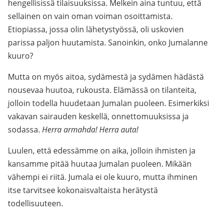
hengellisissä tilaisuuksissa. Melkein aina tuntuu, että
sellainen on vain oman voiman osoittamista.
Etiopiassa, jossa olin lähetystyössä, oli uskovien
parissa paljon huutamista. Sanoinkin, onko Jumalanne
kuuro?
Mutta on myös aitoa, sydämestä ja sydämen hädästä
nousevaa huutoa, rukousta. Elämässä on tilanteita,
jolloin todella huudetaan Jumalan puoleen. Esimerkiksi
vakavan sairauden keskellä, onnettomuuksissa ja
sodassa.
Herra armahda! Herra auta!
Luulen, että edessämme on aika, jolloin ihmisten ja
kansamme pitää huutaa Jumalan puoleen. Mikään
vähempi ei riitä. Jumala ei ole kuuro, mutta ihminen
itse tarvitsee kokonaisvaltaista herätystä
todellisuuteen.