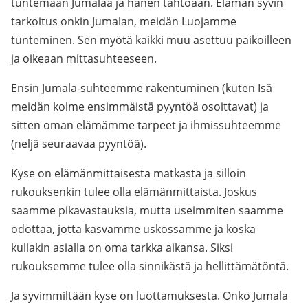
tuntemaan Jumalaa ja hänen tahtoaan. Elämän syvin
tarkoitus onkin Jumalan, meidän Luojamme
tunteminen. Sen myötä kaikki muu asettuu paikoilleen
ja oikeaan mittasuhteeseen.
Ensin Jumala-suhteemme rakentuminen (kuten Isä
meidän kolme ensimmäistä pyyntöä osoittavat) ja
sitten oman elämämme tarpeet ja ihmissuhteemme
(neljä seuraavaa pyyntöä).
Kyse on elämänmittaisesta matkasta ja silloin
rukouksenkin tulee olla elämänmittaista. Joskus
saamme pikavastauksia, mutta useimmiten saamme
odottaa, jotta kasvamme uskossamme ja koska
kullakin asialla on oma tarkka aikansa. Siksi
rukouksemme tulee olla sinnikästä ja hellittämätöntä.
Ja syvimmiltään kyse on luottamuksesta. Onko Jumala