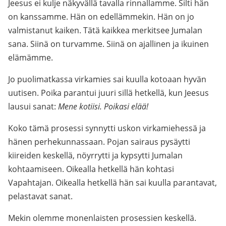
Jeesus ei kulje näkyvällä tavalla rinnallamme. Silti hän
on kanssamme. Hän on edellämmekin. Hän on jo
valmistanut kaiken. Tätä kaikkea merkitsee Jumalan
sana. Siinä on turvamme. Siinä on ajallinen ja ikuinen
elämämme.
Jo puolimatkassa virkamies sai kuulla kotoaan hyvän
uutisen. Poika parantui juuri sillä hetkellä, kun Jeesus
lausui sanat:
Mene kotiisi. Poikasi elää!
Koko tämä prosessi synnytti uskon virkamiehessä ja
hänen perhekunnassaan. Pojan sairaus pysäytti
kiireiden keskellä, nöyrrytti ja kypsytti Jumalan
kohtaamiseen. Oikealla hetkellä hän kohtasi
Vapahtajan. Oikealla hetkellä hän sai kuulla parantavat,
pelastavat sanat.
Mekin olemme monenlaisten prosessien keskellä.