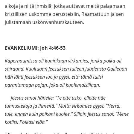
aikoja ja niitä ihmisiä, jotka auttavat meitä palaamaan
kristillisen uskomme perusteisiin, Raamattuun ja sen
julistamaan uskonvanhurskauteen.
.
EVANKELIUMI: Joh 4:46-53
Kapernaumissa oli kuninkaan virkamies, jonka poika oli
sairaana. Kuultuaan Jeesuksen tulleen Juudeasta Galileaan
hän lähti Jeesuksen luo ja pyysi, että tämä tulisi
parantamaan pojan, joka oli kuolemaisillaan.
Jeesus sanoi hänelle: ”Te ette usko, ellette näe
tunnustekoja ja ihmeitä.” Mutta virkamies pyysi: ”Herra,
tule, ennen kuin poikani kuolee.” Silloin Jeesus sanoi: ”Mene
kotiisi. Poikasi elää.”