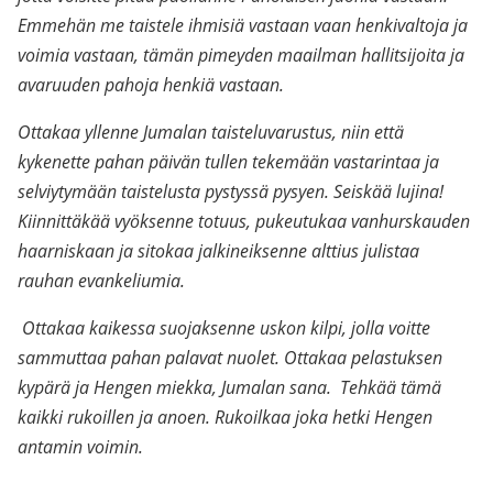
Emmehän me taistele ihmisiä vastaan vaan henkivaltoja ja
voimia vastaan, tämän pimeyden maailman hallitsijoita ja
avaruuden pahoja henkiä vastaan.
Ottakaa yllenne Jumalan taisteluvarustus, niin että
kykenette pahan päivän tullen tekemään vastarintaa ja
selviytymään taistelusta pystyssä pysyen. Seiskää lujina!
Kiinnittäkää vyöksenne totuus, pukeutukaa vanhurskauden
haarniskaan ja sitokaa jalkineiksenne alttius julistaa
rauhan evankeliumia.
Ottakaa kaikessa suojaksenne uskon kilpi, jolla voitte
sammuttaa pahan palavat nuolet. Ottakaa pelastuksen
kypärä ja Hengen miekka, Jumalan sana. Tehkää tämä
kaikki rukoillen ja anoen. Rukoilkaa joka hetki Hengen
antamin voimin.