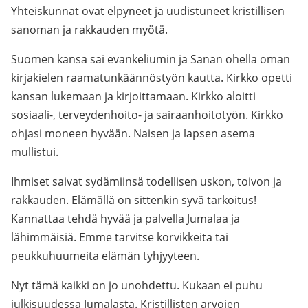
Yhteiskunnat ovat elpyneet ja uudistuneet kristillisen
sanoman ja rakkauden myötä.
Suomen kansa sai evankeliumin ja Sanan ohella oman
kirjakielen raamatunkäännöstyön kautta. Kirkko opetti
kansan lukemaan ja kirjoittamaan. Kirkko aloitti
sosiaali-, terveydenhoito- ja sairaanhoitotyön. Kirkko
ohjasi moneen hyvään. Naisen ja lapsen asema
mullistui.
Ihmiset saivat sydämiinsä todellisen uskon, toivon ja
rakkauden. Elämällä on sittenkin syvä tarkoitus!
Kannattaa tehdä hyvää ja palvella Jumalaa ja
lähimmäisiä. Emme tarvitse korvikkeita tai
peukkuhuumeita elämän tyhjyyteen.
Nyt tämä kaikki on jo unohdettu. Kukaan ei puhu
julkisuudessa Jumalasta. Kristillisten arvojen