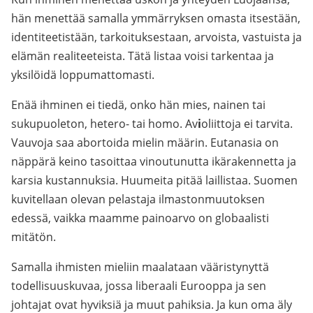
hän menettää samalla ymmärryksen omasta itsestään,
identiteetistään, tarkoituksestaan, arvoista, vastuista ja
elämän realiteeteista. Tätä listaa voisi tarkentaa ja
yksilöidä loppumattomasti.
Enää ihminen ei tiedä, onko hän mies, nainen tai
sukupuoleton, hetero- tai homo. Av
i
oliittoja ei tarvita.
Vauvoja saa abortoida mielin määrin. Eutanasia on
näppärä keino tasoittaa vinoutunutta ikärakennetta ja
karsia kustannuksia. Huumeita pitää laillistaa. Suomen
kuvitellaan olevan pelastaja ilmastonmuutoksen
edessä, vaikka maamme painoarvo on globaalisti
mitätön.
Samalla ihmisten mieliin maalataan vääristynyttä
todellisuuskuvaa, jossa liberaali Eurooppa ja sen
johtajat ovat hyviksiä ja muut pahiksia. Ja kun oma äly