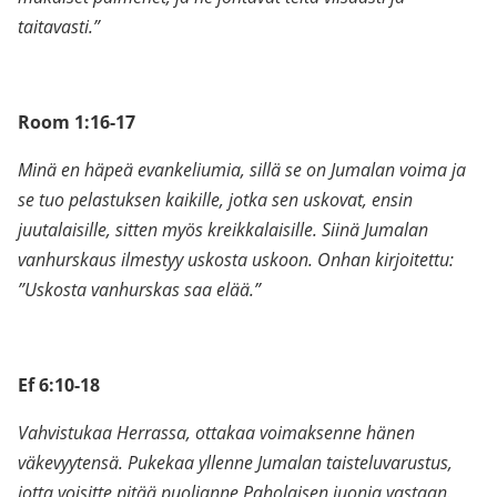
taitavasti.”
.
Room 1:16-17
Minä en häpeä evankeliumia, sillä se on Jumalan voima ja
se tuo pelastuksen kaikille, jotka sen uskovat, ensin
juutalaisille, sitten myös kreikkalaisille. Siinä Jumalan
vanhurskaus ilmestyy uskosta uskoon. Onhan kirjoitettu:
”Uskosta vanhurskas saa elää.”
.
Ef 6:10-18
Vahvistukaa Herrassa, ottakaa voimaksenne hänen
väkevyytensä. Pukekaa yllenne Jumalan taisteluvarustus,
jotta voisitte pitää puolianne Paholaisen juonia vastaan.