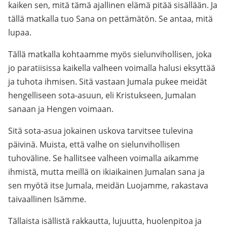
kaiken sen, mitä tämä ajallinen elämä pitää sisällään. Ja
tällä matkalla tuo Sana on pettämätön. Se antaa, mitä
lupaa.
Tällä matkalla kohtaamme myös sielunvihollisen, joka
jo paratiisissa kaikella valheen voimalla halusi eksyttää
ja tuhota ihmisen. Sitä vastaan Jumala pukee meidät
hengelliseen sota-asuun, eli Kristukseen, Jumalan
sanaan ja Hengen voimaan.
Sitä sota-asua jokainen uskova tarvitsee tulevina
päivinä. Muista, että valhe on sielunvihollisen
tuhoväline. Se hallitsee valheen voimalla aikamme
ihmistä, mutta meillä on ikiaikainen Jumalan sana ja
sen myötä itse Jumala, meidän Luojamme, rakastava
taivaallinen Isämme.
Tällaista isällistä rakkautta, lujuutta, huolenpitoa ja