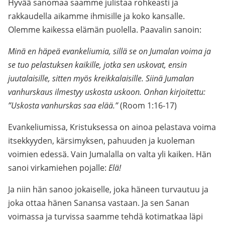
Hyvää sanomaa saamme julistaa rohkeasti ja
rakkaudella aikamme ihmisille ja koko kansalle.
Olemme kaikessa elämän puolella. Paavalin sanoin:
Minä en häpeä evankeliumia, sillä se on Jumalan voima ja
se tuo pelastuksen kaikille, jotka sen uskovat, ensin
juutalaisille, sitten myös kreikkalaisille. Siinä Jumalan
vanhurskaus ilmestyy uskosta uskoon. Onhan kirjoitettu:
”Uskosta vanhurskas saa elää.”
(Room 1:16-17)
Evankeliumissa, Kristuksessa on ainoa pelastava voima
itsekkyyden, kärsimyksen, pahuuden ja kuoleman
voimien edessä. Vain Jumalalla on valta yli kaiken. Hän
sanoi virkamiehen pojalle:
Elä!
Ja niin hän sanoo jokaiselle, joka häneen turvautuu ja
joka ottaa hänen Sanansa vastaan. Ja sen Sanan
voimassa ja turvissa saamme tehdä kotimatkaa läpi