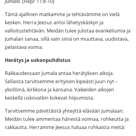
Jumala.
(Hepr 11:8-10)
Tämä ajallinen matkamme ja tehtävämme on vielä
kesken. Herra Jeesus antoi lähetyskäskyn ja
valloitustehtävän. Meidän tulee julistaa evankeliumia ja
Jumalan sanaa, sillä vain siinä on muuttava, uudistava,
pelastava voima.
Herätys ja uskonpuhdistus
Rakkaudessaan Jumala antaa herätyksen aikoja.
Sellaista tarvitsemme erityisen kipeästi juuri nyt –
yksilöinä, kirkkona ja kansana. Vaikeiden aikojen
keskellä uskovatkin kokevat hiipumista.
Tarvitsemme päivittäistä yhteyttä elävään Jumalaan.
Meidän tulee ammentaa hänestä voimaa, rohkeutta ja
rakkautta. Herramme Jeesus haluaa rohkaista meitä: