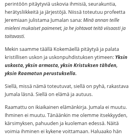
perintöön pitäytyviä uskovia ihmisiä, seurakuntia,
herätysliikkeitä ja järjestöjä. Niissä toteutuu profeetta
Jeremiaan julistama Jumalan sana:
Minä annan teille
mieleni mukaiset paimenet, ja he johtavat teitä viisaasti ja
taitavasti.
Mekin saamme täällä Kokemäellä pitäytyä ja palata
kristillisen uskon ja uskonpuhdistuksen ytimeen:
Yksin
uskosta, yksin armosta, yksin Kristuksen tähden,
yksin Raamatun perustuksella.
Siellä, missä nämä toteutuvat, siellä on pyhä, rakastava
Jumala läsnä. Siellä on elämä ja autuus.
Raamattu on ikiaikainen elämänkirja. Jumala ei muutu.
Ihminen ei muutu. Tänäänkin me olemme itsekkyyden,
kärsimyksen, pahuuden ja kuoleman edessä. Näitä
voimia ihminen ei kykene voittamaan. Haluaako hän