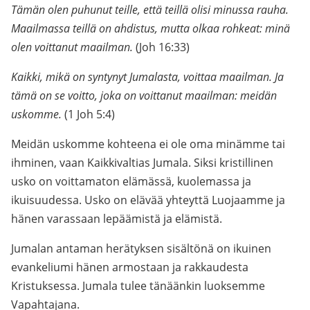
Tämän olen puhunut teille, että teillä olisi minussa rauha.
Maailmassa teillä on ahdistus, mutta olkaa rohkeat: minä
olen voittanut maailman.
(Joh 16:33)
Kaikki, mikä on syntynyt Jumalasta, voittaa maailman. Ja
tämä on se voitto, joka on voittanut maailman: meidän
uskomme.
(1 Joh 5:4)
Meidän uskomme kohteena ei ole oma minämme tai
ihminen, vaan Kaikkivaltias Jumala. Siksi kristillinen
usko on voittamaton elämässä, kuolemassa ja
ikuisuudessa. Usko on elävää yhteyttä Luojaamme ja
hänen varassaan lepäämistä ja elämistä.
Jumalan antaman herätyksen sisältönä on ikuinen
evankeliumi hänen armostaan ja rakkaudesta
Kristuksessa. Jumala tulee tänäänkin luoksemme
Vapahtajana.