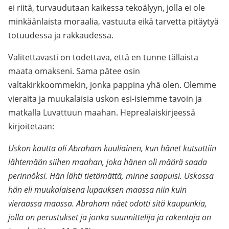
ei riitä, turvaudutaan kaikessa tekoälyyn, jolla ei ole
minkäänlaista moraalia, vastuuta eikä tarvetta pitäytyä
totuudessa ja rakkaudessa.
Valitettavasti on todettava, että en tunne tällaista
maata omakseni. Sama pätee osin
valtakirkkoommekin, jonka pappina yhä olen. Olemme
vieraita ja muukalaisia uskon esi-isiemme tavoin ja
matkalla Luvattuun maahan. Heprealaiskirjeessä
kirjoitetaan:
Uskon kautta oli Abraham kuuliainen, kun hänet kutsuttiin
lähtemään siihen maahan, joka hänen oli määrä saada
perinnöksi. Hän lähti tietämättä, minne saapuisi. Uskossa
hän eli muukalaisena lupauksen maassa niin kuin
vieraassa maassa. Abraham näet odotti sitä kaupunkia,
jolla on perustukset ja jonka suunnittelija ja rakentaja on