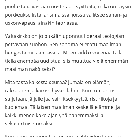
puolustajia vastaan nostetaan syytteitä, mikä on täysin
poikkeuksellista länsimaissa, joissa vallitsee sanan- ja
uskonvapaus, ainakin teoriassa.
Valtakirkko on jo pitkään uponnut liberaaliteologian
pettävään suohon. Sen sanoma ei erotu maailman
hengestä millään tavalla. Miten kirkko voi enää tällä
tiellä enempää uudistua, siis muuttua vielä enemmän
maailman näköiseksi?
Mitä tästä kaikesta seuraa? Jumala on elämän,
rakkauden ja kaiken hyvän lähde. Kun tuo lähde
suljetaan, jäljelle jää vain itsekkyyttä, ristiriitoja ja
kuolemaa. Tällaisen maailman keskellä elämme. Ja
kaikki menee koko ajan yhä pahemmaksi ja
sekasortoisemmaksi.
Kun ihminen menettää uskon ja yhteyden Luojaansa,