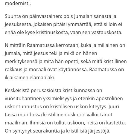
modernisti.
Suunta on päinvastainen: pois Jumalan sanasta ja
Jeesuksesta. Jokaisen pitäisi ymmärtää, että silloin ei
enää ole kyse kristinuskosta, vaan sen vastauskosta.
Nimittäin Raamatussa kerrotaan, kuka ja millainen on
Jumala, mitä Jeesus teki ja mikä on hänen
merkityksensä ja mitä hän opetti, sekä mitä kristillinen
rakkaus ja moraali ovat käytännössä. Raamatussa on
ikiaikainen elämänlaki.
Keskeisistä perusasioista kristikunnassa on
vuosituhantinen yksimielisyys ja etenkin apostolinen
uskontunnustus on kristillisen uskon kiteytys. Juuri
tässä muodossa kristillinen usko on valloittanut
maailman. Ihmisiä on tullut uskoon, heitä on kastettu.
On syntynyt seurakuntia ja kristillisiä järjestöjä.