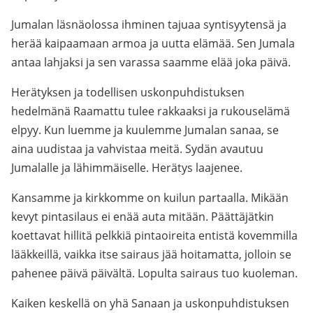
Jumalan läsnäolossa ihminen tajuaa syntisyytensä ja
herää kaipaamaan armoa ja uutta elämää. Sen Jumala
antaa lahjaksi ja sen varassa saamme elää joka päivä.
Herätyksen ja todellisen uskonpuhdistuksen
hedelmänä Raamattu tulee rakkaaksi ja rukouselämä
elpyy. Kun luemme ja kuulemme Jumalan sanaa, se
aina uudistaa ja vahvistaa meitä. Sydän avautuu
Jumalalle ja lähimmäiselle. Herätys laajenee.
Kansamme ja kirkkomme on kuilun partaalla. Mikään
kevyt pintasilaus ei enää auta mitään. Päättäjätkin
koettavat hillitä pelkkiä pintaoireita entistä kovemmilla
lääkkeillä, vaikka itse sairaus jää hoitamatta, jolloin se
pahenee päivä päivältä. Lopulta sairaus tuo kuoleman.
Kaiken keskellä on yhä Sanaan ja uskonpuhdistuksen