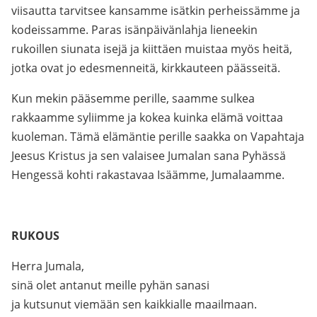
viisautta tarvitsee kansamme isätkin perheissämme ja
kodeissamme. Paras isänpäivänlahja lieneekin
rukoillen siunata isejä ja kiittäen muistaa myös heitä,
jotka ovat jo edesmenneitä, kirkkauteen päässeitä.
Kun mekin pääsemme perille, saamme sulkea
rakkaamme syliimme ja kokea kuinka elämä voittaa
kuoleman. Tämä elämäntie perille saakka on Vapahtaja
Jeesus Kristus ja sen valaisee Jumalan sana Pyhässä
Hengessä kohti rakastavaa Isäämme, Jumalaamme.
.
RUKOUS
Herra Jumala,
sinä olet antanut meille pyhän sanasi
ja kutsunut viemään sen kaikkialle maailmaan.