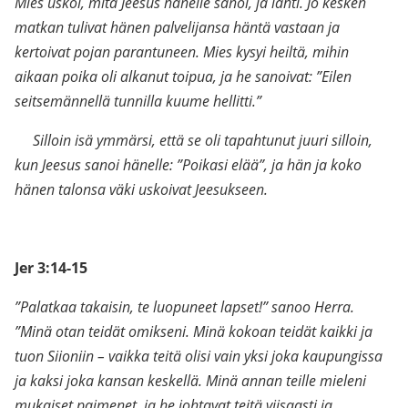
Mies uskoi, mitä Jeesus hänelle sanoi, ja lähti. Jo kesken
matkan tulivat hänen palvelijansa häntä vastaan ja
kertoivat pojan parantuneen. Mies kysyi heiltä, mihin
aikaan poika oli alkanut toipua, ja he sanoivat: ”Eilen
seitsemännellä tunnilla kuume hellitti.”
Silloin isä ymmärsi, että se oli tapahtunut juuri silloin,
kun Jeesus sanoi hänelle: ”Poikasi elää”, ja hän ja koko
hänen talonsa väki uskoivat Jeesukseen.
.
Jer 3:14-15
”Palatkaa takaisin, te luopuneet lapset!” sanoo Herra.
”Minä otan teidät omikseni. Minä kokoan teidät kaikki ja
tuon Siioniin – vaikka teitä olisi vain yksi joka kaupungissa
ja kaksi joka kansan keskellä. Minä annan teille mieleni
mukaiset paimenet, ja he johtavat teitä viisaasti ja