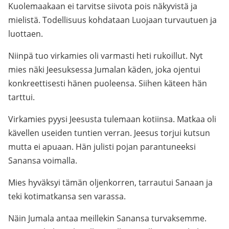
Kuolemaakaan ei tarvitse siivota pois näkyvistä ja
mielistä. Todellisuus kohdataan Luojaan turvautuen ja
luottaen.
Niinpä tuo virkamies oli varmasti heti rukoillut. Nyt
mies näki Jeesuksessa Jumalan käden, joka ojentui
konkreettisesti hänen puoleensa. Siihen käteen hän
tarttui.
Virkamies pyysi Jeesusta tulemaan kotiinsa. Matkaa oli
kävellen useiden tuntien verran. Jeesus torjui kutsun
mutta ei apuaan. Hän julisti pojan parantuneeksi
Sanansa voimalla.
Mies hyväksyi tämän oljenkorren, tarrautui Sanaan ja
teki kotimatkansa sen varassa.
Näin Jumala antaa meillekin Sanansa turvaksemme.