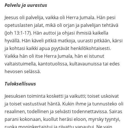
Palvelu ja uurastus
Jeesus oli palvelija, vaikka oli Herra Jumala. Hän pesi
opetuslasten jalat, mikä oli orjan ja palvelijan tehtävä
(Joh 13:1-17). Hän auttoi ja ohjasi ihmisiä kaikella
hyvällä. Hän käveli pitkiä matkoja, uurasti pitkään, kärsi
ja kohtasi kaikki apua pyytävät henkilökohtaisesti.
Vaikka hän oli itse Herra Jumala, hän ei istunut
valtaistuimella, kantotuolissa, kultavaunuissa tai edes
hevosen selässä.
Tuloksellisuus
Jeesuksen toiminta kosketti ja vaikutti; toiset uskoivat
ja toiset vastustivat häntä. Kukin ihme ja tunnusteko oli
reaalinen, todellinen ja selvästi todennettavissa. Sairas
parani kokonaan, kuollut heräsi eloon, myrsky tyyntyi,
ruoka moninkertaistui ja riivattu vapautui. Ne vain