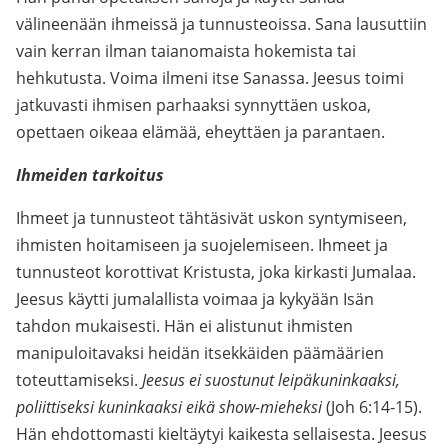
välineenään ihmeissä ja tunnusteoissa. Sana lausuttiin
vain kerran ilman taianomaista hokemista tai
hehkutusta. Voima ilmeni itse Sanassa. Jeesus toimi
jatkuvasti ihmisen parhaaksi synnyttäen uskoa,
opettaen oikeaa elämää, eheyttäen ja parantaen.
Ihmeiden tarkoitus
Ihmeet ja tunnusteot tähtäsivät uskon syntymiseen,
ihmisten hoitamiseen ja suojelemiseen. Ihmeet ja
tunnusteot korottivat Kristusta, joka kirkasti Jumalaa.
Jeesus käytti jumalallista voimaa ja kykyään Isän
tahdon mukaisesti. Hän ei alistunut ihmisten
manipuloitavaksi heidän itsekkäiden päämäärien
toteuttamiseksi.
Jeesus ei suostunut leipäkuninkaaksi,
poliittiseksi kuninkaaksi eikä show-mieheksi
(Joh 6:14-15).
Hän ehdottomasti kieltäytyi kaikesta sellaisesta. Jeesus