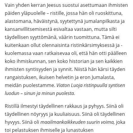
Vain yhden kerran Jeesus suostui asettumaan ihmisten
päiden yläpuolelle – ristille, jossa hän oli ruoskittuna,
alastomana, häväistynä, syytettynä jumalanpilkasta ja
kansanvillitsemisestä esivaltaa vastaan, mutta silti
täydellisen syyttömänä, väärin tuomittuna. Tämä ei
kuitenkaan ollut olennaisinta ristinkärsimyksessä ja -
kuolemassa vaan ratkaisevaa oli, että hän otti päälleen
koko ihmiskunnan, sen koko historian ja sen kaikkien
ihmisten syntisyyden ja synnit. Niistä hän kärsi täyden
rangaistuksen, ikuisen helvetin ja eron Jumalasta,
meidän puolestamme.
Viaton Luoja ristinpuulla syntisen
luodun – sinun ja minun puolesta.
Ristillä ilmestyi täydellinen rakkaus ja pyhyys. Siinä oli
täydellinen nöyryys ja kuuliaisuus. Siinä oli täydellinen
hyvyys. Siinä oli
maailmankaikkeuden suurin voima,
joka
toi pelastuksen ihmiselle ja lunastuksen