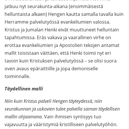
jatkuu nyt seurakunta-aikana (ensimmäisestä
helluntaista alkaen) Hengen kautta samalla tavalla kuin
Herramme palvelutyössä evankeliumien valossa.
Kristus ja Jumalan Henki eivät muuttuneet helluntain
tapahtumissa. Eräs vakava ja vaarallinen virhe on
erottaa evankeliumien ja Apostolien tekojen antamat
mallit toisistaan väittäen, että Henki toimii nyt eri
tavoin kuin Kristuksen palvelutyössä – se olisi suora
oven avaus epäraittiille ja jopa demoniselle
toiminnalle.
Täydellinen malli
Niin kuin Kristus palveli Hengen täyteydessä, niin
seurakunnan ja uskovien tulee palvella saman täydellisen
mallin ohjaamana.
Vain ihmisen syntisyys tuo
vajavuutta ja vääristymiä kristilliseen palvelutyöhön.