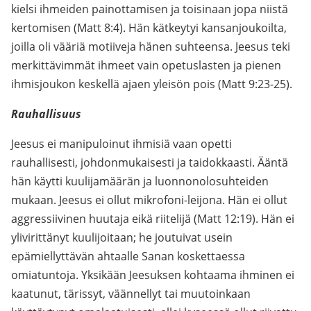
kielsi ihmeiden painottamisen ja toisinaan jopa niistä
kertomisen (Matt 8:4). Hän kätkeytyi kansanjoukoilta,
joilla oli vääriä motiiveja hänen suhteensa. Jeesus teki
merkittävimmät ihmeet vain opetuslasten ja pienen
ihmisjoukon keskellä ajaen yleisön pois (Matt 9:23-25).
Rauhallisuus
Jeesus ei manipuloinut ihmisiä vaan opetti
rauhallisesti, johdonmukaisesti ja taidokkaasti. Ääntä
hän käytti kuulijamäärän ja luonnonolosuhteiden
mukaan. Jeesus ei ollut mikrofoni-leijona. Hän ei ollut
aggressiivinen huutaja eikä riitelijä (Matt 12:19). Hän ei
ylivirittänyt kuulijoitaan; he joutuivat usein
epämiellyttävän ahtaalle Sanan koskettaessa
omiatuntoja. Yksikään Jeesuksen kohtaama ihminen ei
kaatunut, tärissyt, väännellyt tai muutoinkaan