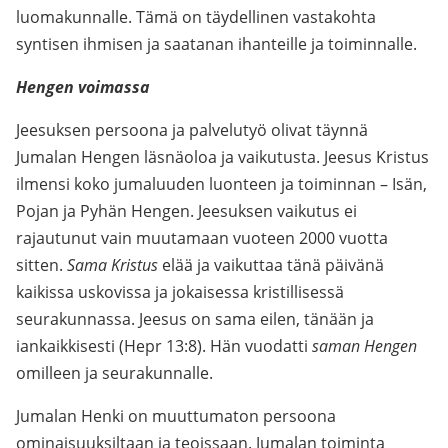
luomakunnalle. Tämä on täydellinen vastakohta
syntisen ihmisen ja saatanan ihanteille ja toiminnalle.
Hengen voimassa
Jeesuksen persoona ja palvelutyö olivat täynnä
Jumalan Hengen läsnäoloa ja vaikutusta. Jeesus Kristus
ilmensi koko jumaluuden luonteen ja toiminnan – Isän,
Pojan ja Pyhän Hengen. Jeesuksen vaikutus ei
rajautunut vain muutamaan vuoteen 2000 vuotta
sitten.
Sama Kristus
elää ja vaikuttaa tänä päivänä
kaikissa uskovissa ja jokaisessa kristillisessä
seurakunnassa. Jeesus on sama eilen, tänään ja
iankaikkisesti (Hepr 13:8). Hän vuodatti
saman Hengen
omilleen ja seurakunnalle.
Jumalan Henki on muuttumaton persoona
ominaisuuksiltaan ja teoissaan. Jumalan toiminta