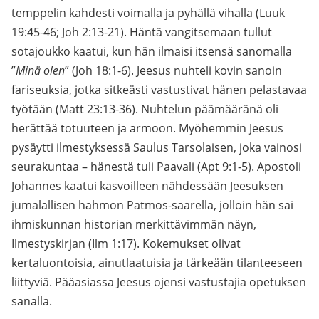
temppelin kahdesti voimalla ja pyhällä vihalla (Luuk
19:45-46; Joh 2:13-21). Häntä vangitsemaan tullut
sotajoukko kaatui, kun hän ilmaisi itsensä sanomalla
”
Minä olen
” (Joh 18:1-6). Jeesus nuhteli kovin sanoin
fariseuksia, jotka sitkeästi vastustivat hänen pelastavaa
työtään (Matt 23:13-36). Nuhtelun päämääränä oli
herättää totuuteen ja armoon. Myöhemmin Jeesus
pysäytti ilmestyksessä Saulus Tarsolaisen, joka vainosi
seurakuntaa – hänestä tuli Paavali (Apt 9:1-5). Apostoli
Johannes kaatui kasvoilleen nähdessään Jeesuksen
jumalallisen hahmon Patmos-saarella, jolloin hän sai
ihmiskunnan historian merkittävimmän näyn,
Ilmestyskirjan (Ilm 1:17). Kokemukset olivat
kertaluontoisia, ainutlaatuisia ja tärkeään tilanteeseen
liittyviä. Pääasiassa Jeesus ojensi vastustajia opetuksen
sanalla.