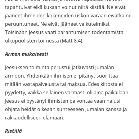
tapahtuivat eikä kukaan voinut niitä kiistää. Ne eivät
jääneet ihmeiden kokeneiden uskon varaan eivätkä ne
peruuntuneet. Ne eivät jääneet vaikutelmiksi.
Toisinaan Jeesus vaati parantumisen todentamista
ulkopuolisten toimesta (Matt 8:4).
Armon mukaisesti
Jeesuksen toiminta perustui jatkuvasti Jumalan
armoon. Yhdenkään ihmisen ei pitänyt suorittaa
mitään vastapalvelusta tai maksua. Edes kiitosta ei
pyydetty, vaikka sellainen varmasti oli aina paikallaan.
Jeesus ei pyytänyt ihmisten palvontaa vaan halusi
ohjata heidät oikeaan suhteeseen Jumalan kanssa ja
rakkaudelliseen elämään.
Ristillä