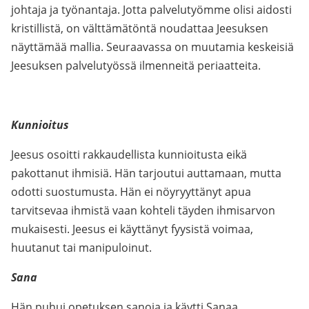
johtaja ja työnantaja. Jotta palvelutyömme olisi aidosti
kristillistä, on välttämätöntä noudattaa Jeesuksen
näyttämää mallia. Seuraavassa on muutamia keskeisiä
Jeesuksen palvelutyössä ilmenneitä periaatteita.
Kunnioitus
Jeesus osoitti rakkaudellista kunnioitusta eikä
pakottanut ihmisiä. Hän tarjoutui auttamaan, mutta
odotti suostumusta. Hän ei nöyryyttänyt apua
tarvitsevaa ihmistä vaan kohteli täyden ihmisarvon
mukaisesti. Jeesus ei käyttänyt fyysistä voimaa,
huutanut tai manipuloinut.
Sana
Hän puhui opetuksen sanoja ja käytti Sanaa