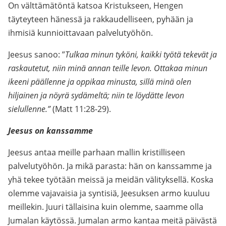
On välttämätöntä katsoa Kristukseen, Hengen
täyteyteen hänessä ja rakkaudelliseen, pyhään ja
ihmisiä kunnioittavaan palvelutyöhön.
Jeesus sanoo: ”
Tulkaa minun tyköni, kaikki työtä tekevät ja
raskautetut, niin minä annan teille levon. Ottakaa minun
ikeeni päällenne ja oppikaa minusta, sillä minä olen
hiljainen ja nöyrä sydämeltä; niin te löydätte levon
sielullenne.”
(Matt 11:28-29).
Jeesus on kanssamme
Jeesus antaa meille parhaan mallin kristilliseen
palvelutyöhön. Ja mikä parasta: hän on kanssamme ja
yhä tekee työtään meissä ja meidän välityksellä. Koska
olemme vajavaisia ja syntisiä, Jeesuksen armo kuuluu
meillekin. Juuri tällaisina kuin olemme, saamme olla
Jumalan käytössä. Jumalan armo kantaa meitä päivästä