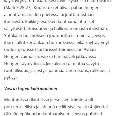
käyttäytynyt omalaatuisesti, ellei kyseessä ollut riivattu
(Mark 9:25-27). Kouristukset olivat pahan hengen
aiheuttamia niiden paetessa orjuuttamastaan
ihmisestä. Kaikki Jeesuksen kohtaamat ihmiset
säilyttivät tietoisuuden ja hallinnan omasta itsestään.
Yhtäkään hurmokseen joutunutta ei mainita. Jeesus
itse ei ollut kertaakaan hurmoksessa eikä käyttäytynyt
oudosti, tutissut tai tärissyt toimiessaan Pyhän
Hengen voimassa, vaikka hän palveli jatkuvassa
Hengen täyteydessä. Jeesuksen toimintaa sävytti
rauhallisuus, järjestys, päämäärätietoisuus, rakkaus ja
pyhyys.
Vastustajien kohtaaminen
Muutamissa tilanteissa Jeesuksen toiminta oli
poikkeuksellista ja lähinnä ne liittyivät vastustajien tai
räikeän epäkohdan kohtaamiseen. Jeesus puhdisti