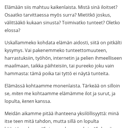
Elämään siis mahtuu kaikenlaista. Mistä sinä iloitset?
Osaatko tarvittaessa myös surra? Mietitkö joskus,
välittääkö kukaan sinusta? Toimivatko tunteet? Oletko
elossa?
Uskallammeko kohdata elämän aidosti, siitä on pitkälti
kysymys. Vai pakenemmeko tunteettomuuteen,
harrastuksiin, työhön, internetin ja pelien ihmeelliseen
maailmaan, taikka päihteisiin, tai pureeko joku vain
hammasta: tämä poika tai tyttö ei näytä tunteita.
Elämässä kohtaamme monenlaista. Tärkeää on silloin
se,
miten
me kohtaamme elämämme ilot ja surut, ja
lopulta,
kenen
kanssa.
Meidän aikamme pitää ihanteena yksilöllisyyttä: minä
itse teen mitä tahdon, mutta sillä on lopulta