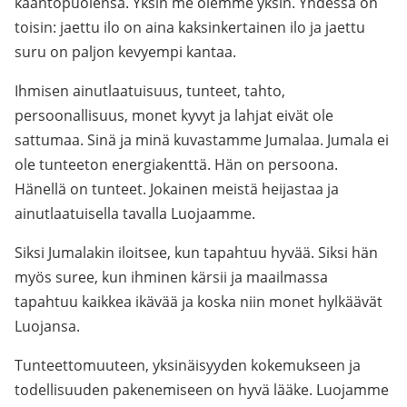
kääntöpuolensa. Yksin me olemme yksin. Yhdessä on
toisin: jaettu ilo on aina kaksinkertainen ilo ja jaettu
suru on paljon kevyempi kantaa.
Ihmisen ainutlaatuisuus, tunteet, tahto,
persoonallisuus, monet kyvyt ja lahjat eivät ole
sattumaa. Sinä ja minä kuvastamme Jumalaa. Jumala ei
ole tunteeton energiakenttä. Hän on persoona.
Hänellä on tunteet. Jokainen meistä heijastaa ja
ainutlaatuisella tavalla Luojaamme.
Siksi Jumalakin iloitsee, kun tapahtuu hyvää. Siksi hän
myös suree, kun ihminen kärsii ja maailmassa
tapahtuu kaikkea ikävää ja koska niin monet hylkäävät
Luojansa.
Tunteettomuuteen, yksinäisyyden kokemukseen ja
todellisuuden pakenemiseen on hyvä lääke. Luojamme