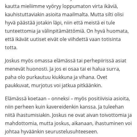
kautta mieliimme vyöryy loppumaton virta ikäviä,
kauhistuttaviakin asioita maailmalta. Mutta silti olisi
hyvä päästää jotakin läpi, niin että meistä ei tule
tunteettomia ja välinpitämättömiä. On hyvä huomata,
että ikävät uutiset eivät ole viihdettä vaan totisinta
totta.
Joskus myös omassa elämässä tai perhepiirissä asiat
menevät huonosti. Ja jos ei osaa tai ei halua surra,
paha olo purkautuu kiukkuna ja vihana. Ovet
paukkuvat, murjotus voi jatkua pitkäänkin.
Elämässä koetaan – onneksi – myös positiivisia asioita,
niin perheen kuin kavereidenkin kanssa. Ja tuleehan
niitä ihastumisiakin. Joskus ne ovat aivan toivottomia ja
mahdottomia, mutta joskus, aikanaan, ihastuminen voi
johtaa hyväänkin seurustelusuhteeseen.