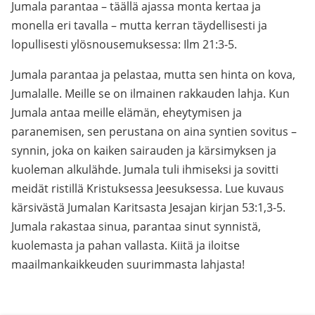
Jumala parantaa – täällä ajassa monta kertaa ja
monella eri tavalla – mutta kerran täydellisesti ja
lopullisesti ylösnousemuksessa: Ilm 21:3-5.
Jumala parantaa ja pelastaa, mutta sen hinta on kova,
Jumalalle. Meille se on ilmainen rakkauden lahja. Kun
Jumala antaa meille elämän, eheytymisen ja
paranemisen, sen perustana on aina syntien sovitus –
synnin, joka on kaiken sairauden ja kärsimyksen ja
kuoleman alkulähde. Jumala tuli ihmiseksi ja sovitti
meidät ristillä Kristuksessa Jeesuksessa. Lue kuvaus
kärsivästä Jumalan Karitsasta Jesajan kirjan 53:1,3-5.
Jumala rakastaa sinua, parantaa sinut synnistä,
kuolemasta ja pahan vallasta. Kiitä ja iloitse
maailmankaikkeuden suurimmasta lahjasta!