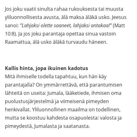
Jos joku vaatii sinulta rahaa rukouksesta tai muusta
yliluonnollisesta avusta, älä maksa äläkä usko. Jeesus
sanoi:
”Lahjaksi olette saaneet, lahjaksi antakaa!”
(Matt
10:8). Ja jos joku parantaja opettaa sinua vastoin
Raamattua, älä usko äläkä turvaudu häneen.
Kallis hinta, jopa ikuinen kadotus
Mitä ihmiselle todella tapahtuu, kun hän käy
parantajalla? On ymmärrettävä, että parantumisen
lähteitä on useita: Jumala, lääketiede, ihmisen oma
puolustusjärjestelmä ja viimeisenä pimeyden
henkivallat. Yliluonnollinen maailma on todellinen,
mutta se koostuu kahdesta osapuolesta: valosta ja
pimeydestä, Jumalasta ja saatanasta.