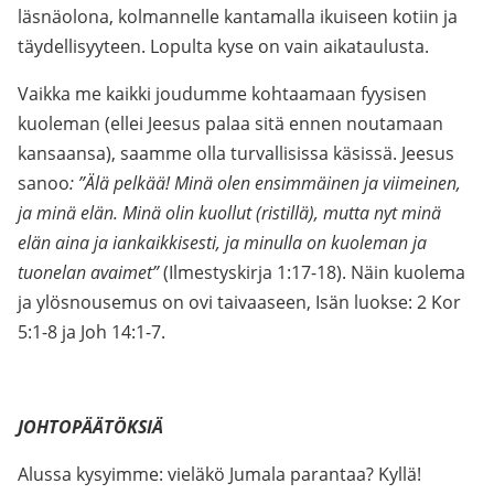
läsnäolona, kolmannelle kantamalla ikuiseen kotiin ja
täydellisyyteen. Lopulta kyse on vain aikataulusta.
Vaikka me kaikki joudumme kohtaamaan fyysisen
kuoleman (ellei Jeesus palaa sitä ennen noutamaan
kansaansa), saamme olla turvallisissa käsissä. Jeesus
sanoo
: ”Älä pelkää! Minä olen ensimmäinen ja viimeinen,
ja minä elän. Minä olin kuollut (ristillä), mutta nyt minä
elän aina ja iankaikkisesti, ja minulla on kuoleman ja
tuonelan avaimet”
(Ilmestyskirja 1:17-18). Näin kuolema
ja ylösnousemus on ovi taivaaseen, Isän luokse: 2 Kor
5:1-8 ja Joh 14:1-7.
JOHTOPÄÄTÖKSIÄ
Alussa kysyimme: vieläkö Jumala parantaa? Kyllä!