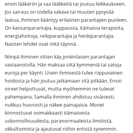
ensin lääkäriin ja saa lääkkeitä tai joutuu leikkaukseen.
Jos sairaus on todella vakava tai muuten pysyvää
laatua, ihminen kääntyy erilaisten parantajien puoleen.
On kansanparantajia, kuppausta, itämaisia terapioita,
energiahoitoja, reikiparantajia ja henkiparantajia.
Naisten lehdet ovat niitä täynnä.
Niinpä ihminen sitten käy jonkinlaisen parantajan
vastaanotolla. Hän maksaa siitä kymmeniä tai satoja
euroja per käynti. Usein ihmisestä tulee riippuvainen
hoidosta ja hän joutuu jatkamaan sitä pitkään. Ensin
oireet helpottuvat, mutta myöhemmin ne tulevat
pahempana. Samalla ihminen ahdistuu sisäisesti,
nukkuu huonosti ja näkee painajaisia. Monet
kiinnostuvat voimakkaasti itämaisesta
uskonnollisuudesta, paranormaaleista ilmiöistä,
okkultismista ja ajautuvat niihin entistä syvemmin.