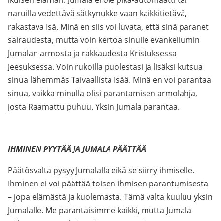
ikuisen elämän. Jumala ei ole pika-automaatti tai
naruilla vedettävä sätkynukke vaan kaikkitietävä,
rakastava Isä. Minä en siis voi luvata, että sinä paranet
sairaudesta, mutta voin kertoa sinulle evankeliumin
Jumalan armosta ja rakkaudesta Kristuksessa
Jeesuksessa. Voin rukoilla puolestasi ja lisäksi kutsua
sinua lähemmäs Taivaallista Isää. Minä en voi parantaa
sinua, vaikka minulla olisi parantamisen armolahja,
josta Raamattu puhuu. Yksin Jumala parantaa.
IHMINEN PYYTÄÄ JA JUMALA PÄÄTTÄÄ
Päätösvalta pysyy Jumalalla eikä se siirry ihmiselle.
Ihminen ei voi päättää toisen ihmisen parantumisesta
– jopa elämästä ja kuolemasta. Tämä valta kuuluu yksin
Jumalalle. Me parantaisimme kaikki, mutta Jumala