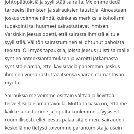
johtopäätöksiä ja syyllistää sairaita. Me emme tiedä
tarpeeksi ihmisten ja sairauksien taustoja. Ainoastaan
joskus voimme nähdä, kuinka esimerkiksi alkoholismi,
tupakointi tai huumeet sairastuttavat ihmisen.
Varsinkin Jeesus opetti, että sairasta ihmistä ei tule
syyllistää. Välitön sairastuminen ei johtunut pahoista
teoista. Oli myös tapauksia, joissa Jeesus julisti sairaalle
syntien anteeksiantamuksen ja varoitti jatkamasta
syntistä elämää, ettei kävisi vielä pahemmin. Joskus
ihminen voi sairastuttaa itsensä väärän elämäntavan
myötä.
Sairauksia me voimme osittain välttää ja lievittää
terveellisillä elämäntavoilla. Mutta tosiasia on, että me
kaikki sairastumme ja lopulta kuolemme – fyysisesti,
ruumiillisesti, ellei Jeesus palaa sitä ennen. Sairauden
keskellä me tietysti toivomme parantumista ja usein