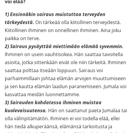
voi elää?
1)
Ensinnäkin sairaus muistuttaa terveyden
tärkeydestä.
On tärkeää olla kiitollinen terveydestä.
Kiitollinen ihminen on onnellinen ihminen. Aina joku
paikka on terve.
2)
Sairaus pysäyttää miettimään elämää syvemmin.
Ihminen on usein vauhtisokea. Hän saattaa tavoitella
asioita, jotka sittenkään eivät ole niin tärkeitä. Ihminen
saattaa polttaa itseään loppuun. Sairaus voi
parhaimmillaan johtaa elämän arvojen muuttumiseen
ja sen kautta elämän laadun paranemiseen. Jumala voi
kasvattaa meidän luonnettamme.
3)
Sairauden kohdatessa ihminen muistaa
kuolevaisuutensa.
Hän on saattanut paeta Jumalaa tai
olla välinpitämätön. Ihminen ei voi todella elää, ellei
hän tiedä alkuperäänsä, elämänsä tarkoitusta ja