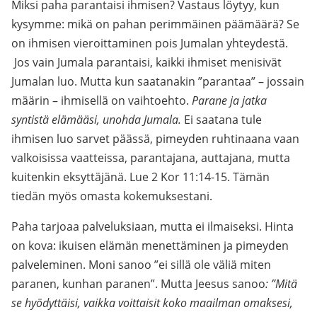
Miksi paha parantaisi ihmisen? Vastaus löytyy, kun
kysymme: mikä on pahan perimmäinen päämäärä? Se
on ihmisen vieroittaminen pois Jumalan yhteydestä.
Jos vain Jumala parantaisi, kaikki ihmiset menisivät
Jumalan luo. Mutta kun saatanakin ”parantaa” – jossain
määrin – ihmisellä on vaihtoehto.
Parane ja jatka
syntistä elämääsi, unohda Jumala.
Ei saatana tule
ihmisen luo sarvet päässä, pimeyden ruhtinaana vaan
valkoisissa vaatteissa, parantajana, auttajana, mutta
kuitenkin eksyttäjänä. Lue 2 Kor 11:14-15. Tämän
tiedän myös omasta kokemuksestani.
Paha tarjoaa palveluksiaan, mutta ei ilmaiseksi. Hinta
on kova: ikuisen elämän menettäminen ja pimeyden
palveleminen. Moni sanoo ”ei sillä ole väliä miten
paranen, kunhan paranen”. Mutta Jeesus sanoo
: ”Mitä
se hyödyttäisi, vaikka voittaisit koko maailman omaksesi,