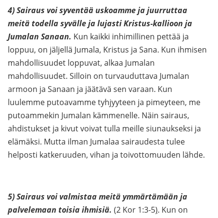
4) Sairaus voi syventää uskoamme ja juurruttaa
meitä todella syvälle ja lujasti Kristus-kallioon ja
Jumalan Sanaan.
Kun kaikki inhimillinen pettää ja
loppuu, on jäljellä Jumala, Kristus ja Sana. Kun ihmisen
mahdollisuudet loppuvat, alkaa Jumalan
mahdollisuudet. Silloin on turvauduttava Jumalan
armoon ja Sanaan ja jäätävä sen varaan. Kun
luulemme putoavamme tyhjyyteen ja pimeyteen, me
putoammekin Jumalan kämmenelle. Näin sairaus,
ahdistukset ja kivut voivat tulla meille siunaukseksi ja
elämäksi. Mutta ilman Jumalaa sairaudesta tulee
helposti katkeruuden, vihan ja toivottomuuden lähde.
5) Sairaus voi valmistaa meitä ymmärtämään ja
palvelemaan toisia ihmisiä.
(2 Kor 1:3-5
)
. Kun on