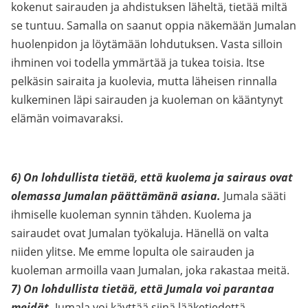
kokenut sairauden ja ahdistuksen läheltä, tietää miltä
se tuntuu. Samalla on saanut oppia näkemään Jumalan
huolenpidon ja löytämään lohdutuksen. Vasta silloin
ihminen voi todella ymmärtää ja tukea toisia. Itse
pelkäsin sairaita ja kuolevia, mutta läheisen rinnalla
kulkeminen läpi sairauden ja kuoleman on kääntynyt
elämän voimavaraksi.
6) On lohdullista tietää, että kuolema ja sairaus ovat
olemassa Jumalan päättämänä asiana.
Jumala sääti
ihmiselle kuoleman synnin tähden. Kuolema ja
sairaudet ovat Jumalan työkaluja. Hänellä on valta
niiden ylitse. Me emme lopulta ole sairauden ja
kuoleman armoilla vaan Jumalan, joka rakastaa meitä.
7) On lohdullista tietää, että Jumala voi parantaa
meidät.
Jumala voi käyttää siinä lääketiedettä,