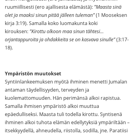
ruumiillisesti (ero ajallisesta elämästä):
”Maasta sinä
olet ja maaksi sinun pitää jälleen tuleman”
(1 Mooseksen
kirja 3:19). Samalla koko luomakunta koki
kirouksen:
”Kirottu olkoon maa sinun tähtesi…
orjantappuroita ja ohdakkeita se on kasvava sinulle”
(3:17-
18).
Ympäristön muutokset
Syntiinlankeemuksen myötä ihminen menetti Jumalan
antaman täydellisyyden, terveyden ja
kuolemattomuuden. Hän perimänsä alkoi rapistua.
Samalla ihmisen ympäristö alkoi muuttua
epäedulliseksi. Maasta tuli todella kirottu. Syntisenä
ihminen alkoi tuhota elämän edellytyksiä ympäriltään –
itsekkyydellä, ahneudella, riistolla, sodilla, jne. Paratiisi