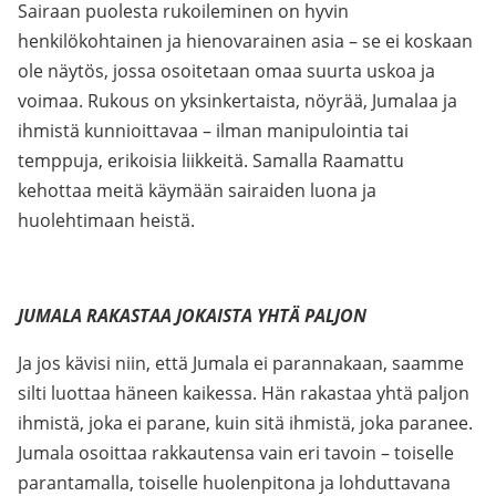
Sairaan puolesta rukoileminen on hyvin
henkilökohtainen ja hienovarainen asia – se ei koskaan
ole näytös, jossa osoitetaan omaa suurta uskoa ja
voimaa. Rukous on yksinkertaista, nöyrää, Jumalaa ja
ihmistä kunnioittavaa – ilman manipulointia tai
temppuja, erikoisia liikkeitä. Samalla Raamattu
kehottaa meitä käymään sairaiden luona ja
huolehtimaan heistä.
JUMALA RAKASTAA JOKAISTA YHTÄ PALJON
Ja jos kävisi niin, että Jumala ei parannakaan, saamme
silti luottaa häneen kaikessa. Hän rakastaa yhtä paljon
ihmistä, joka ei parane, kuin sitä ihmistä, joka paranee.
Jumala osoittaa rakkautensa vain eri tavoin – toiselle
parantamalla, toiselle huolenpitona ja lohduttavana