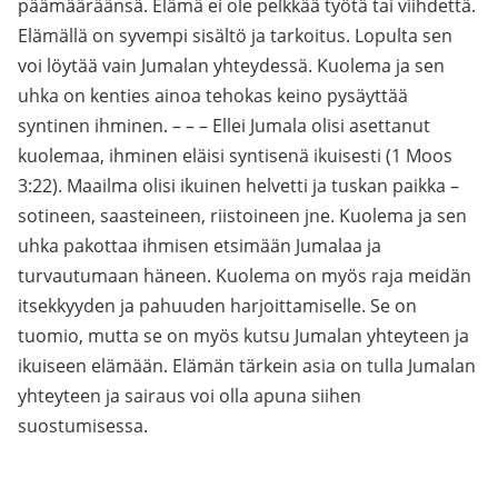
päämääräänsä. Elämä ei ole pelkkää työtä tai viihdettä.
Elämällä on syvempi sisältö ja tarkoitus. Lopulta sen
voi löytää vain Jumalan yhteydessä. Kuolema ja sen
uhka on kenties ainoa tehokas keino pysäyttää
syntinen ihminen. – – – Ellei Jumala olisi asettanut
kuolemaa, ihminen eläisi syntisenä ikuisesti (1 Moos
3:22). Maailma olisi ikuinen helvetti ja tuskan paikka –
sotineen, saasteineen, riistoineen jne. Kuolema ja sen
uhka pakottaa ihmisen etsimään Jumalaa ja
turvautumaan häneen. Kuolema on myös raja meidän
itsekkyyden ja pahuuden harjoittamiselle. Se on
tuomio, mutta se on myös kutsu Jumalan yhteyteen ja
ikuiseen elämään. Elämän tärkein asia on tulla Jumalan
yhteyteen ja sairaus voi olla apuna siihen
suostumisessa.