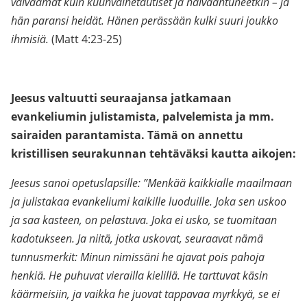
vaivaamat kuin kuunvaihetautiset ja halvaantuneetkin – ja
hän paransi heidät. Hänen perässään kulki suuri joukko
ihmisiä.
(Matt 4:23-25)
Jeesus valtuutti seuraajansa jatkamaan
evankeliumin julistamista, palvelemista ja mm.
sairaiden parantamista. Tämä on annettu
kristillisen seurakunnan tehtäväksi kautta aikojen:
Jeesus sanoi opetuslapsille: ”Menkää kaikkialle maailmaan
ja julistakaa evankeliumi kaikille luoduille. Joka sen uskoo
ja saa kasteen, on pelastuva. Joka ei usko, se tuomitaan
kadotukseen. Ja niitä, jotka uskovat, seuraavat nämä
tunnusmerkit: Minun nimissäni he ajavat pois pahoja
henkiä. He puhuvat vierailla kielillä. He tarttuvat käsin
käärmeisiin, ja vaikka he juovat tappavaa myrkkyä, se ei