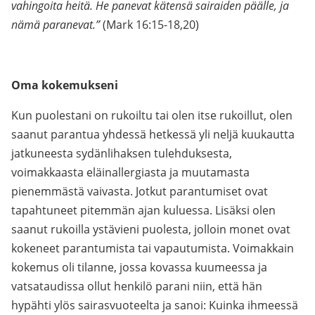
vahingoita heitä. He panevat kätensä sairaiden päälle, ja
nämä paranevat.”
(Mark 16:15-18,20)
Oma kokemukseni
Kun puolestani on rukoiltu tai olen itse rukoillut, olen
saanut parantua yhdessä hetkessä yli neljä kuukautta
jatkuneesta sydänlihaksen tulehduksesta,
voimakkaasta eläinallergiasta ja muutamasta
pienemmästä vaivasta. Jotkut parantumiset ovat
tapahtuneet pitemmän ajan kuluessa. Lisäksi olen
saanut rukoilla ystävieni puolesta, jolloin monet ovat
kokeneet parantumista tai vapautumista. Voimakkain
kokemus oli tilanne, jossa kovassa kuumeessa ja
vatsataudissa ollut henkilö parani niin, että hän
hypähti ylös sairasvuoteelta ja sanoi: Kuinka ihmeessä