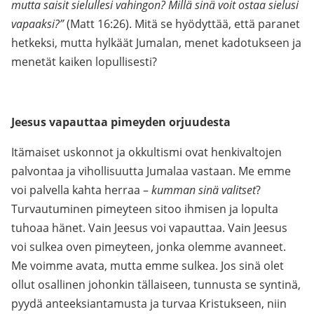
mutta saisit sielullesi vahingon? Millä sinä voit ostaa sielusi
vapaaksi?”
(Matt 16:26). Mitä se hyödyttää, että paranet
hetkeksi, mutta hylkäät Jumalan, menet kadotukseen ja
menetät kaiken lopullisesti?
Jeesus vapauttaa pimeyden orjuudesta
Itämaiset uskonnot ja okkultismi ovat henkivaltojen
palvontaa ja vihollisuutta Jumalaa vastaan. Me emme
voi palvella kahta herraa –
kumman sinä valitset
?
Turvautuminen pimeyteen sitoo ihmisen ja lopulta
tuhoaa hänet. Vain Jeesus voi vapauttaa. Vain Jeesus
voi sulkea oven pimeyteen, jonka olemme avanneet.
Me voimme avata, mutta emme sulkea. Jos sinä olet
ollut osallinen johonkin tällaiseen, tunnusta se syntinä,
pyydä anteeksiantamusta ja turvaa Kristukseen, niin