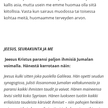
kallis asia, mutta usein me emme huomaa olla siitä
kiitollisia. Vasta kun sairaus muodossa tai toisessa
kohtaa meitä, huomaamme terveyden arvon.
JEESUS, SEURAKUNTA JA ME
Jeesus Kristus paransi paljon ihmisiä Jumalan
voimalla. Hänestä kerrotaan näin:
Jeesus kulki sitten joka puolella Galileaa. Hän opetti seudun
synagogissa, julisti ilosanomaa Jumalan valtakunnasta ja
paransi kaikki ihmisten taudit ja vaivat. Hänen maineensa
levisi sieltä koko Syyriaan. Hänen luokseen tuotiin kaikki
erilaisista taudeista kärsivät ihmiset – niin pahojen henkien