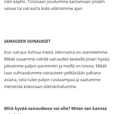
näin käykin. Toisinaan joudumme kantamaan jotakin
vaivaa tai sairautta koko elämämme ajan.
SAIRAUDEN SIUNAUKSET
Kun sairaus kohtaa meitä, olennaista on asenteemme.
Mikäli osaamme nähdä sairauden keskellä jotain hyvää,
jaksamme paljon paremmin ja meillä on toivoa. Mikäli
taas suhtaudumme sairauteen pelkästään pahana
asiana, siitä tulee paljon raskaampaa ja saatamme
menettää kokonaan elämänhalumme.
Mitä hyvää sairaudessa voi olla? Miten sen kanssa