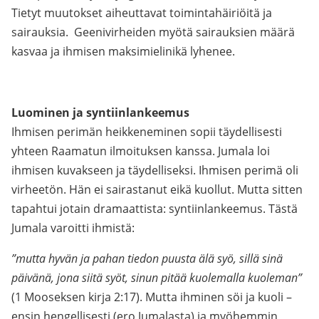
Tietyt muutokset aiheuttavat toimintahäiriöitä ja
sairauksia. Geenivirheiden myötä sairauksien määrä
kasvaa ja ihmisen maksimielinikä lyhenee.
Luominen ja syntiinlankeemus
Ihmisen perimän heikkeneminen sopii täydellisesti
yhteen Raamatun ilmoituksen kanssa. Jumala loi
ihmisen kuvakseen ja täydelliseksi. Ihmisen perimä oli
virheetön. Hän ei sairastanut eikä kuollut. Mutta sitten
tapahtui jotain dramaattista: syntiinlankeemus. Tästä
Jumala varoitti ihmistä:
”mutta hyvän ja pahan tiedon puusta älä syö, sillä sinä
päivänä, jona siitä syöt, sinun pitää kuolemalla kuoleman”
(1 Mooseksen kirja 2:17). Mutta ihminen söi ja kuoli –
ensin hengellisesti (ero Jumalasta) ja myöhemmin