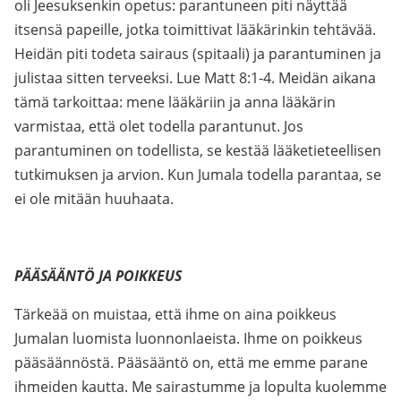
oli Jeesuksenkin opetus: parantuneen piti näyttää
itsensä papeille, jotka toimittivat lääkärinkin tehtävää.
Heidän piti todeta sairaus (spitaali) ja parantuminen ja
julistaa sitten terveeksi. Lue Matt 8:1-4. Meidän aikana
tämä tarkoittaa: mene lääkäriin ja anna lääkärin
varmistaa, että olet todella parantunut. Jos
parantuminen on todellista, se kestää lääketieteellisen
tutkimuksen ja arvion. Kun Jumala todella parantaa, se
ei ole mitään huuhaata.
PÄÄSÄÄNTÖ JA POIKKEUS
Tärkeää on muistaa, että ihme on aina poikkeus
Jumalan luomista luonnonlaeista. Ihme on poikkeus
pääsäännöstä. Pääsääntö on, että me emme parane
ihmeiden kautta. Me sairastumme ja lopulta kuolemme