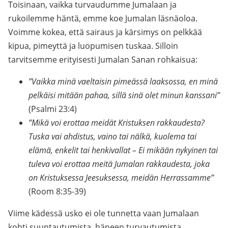
Toisinaan, vaikka turvaudumme Jumalaan ja
rukoilemme häntä, emme koe Jumalan läsnäoloa.
Voimme kokea, että sairaus ja kärsimys on pelkkää
kipua, pimeyttä ja luopumisen tuskaa. Silloin
tarvitsemme erityisesti Jumalan Sanan rohkaisua:
”Vaikka minä vaeltaisin pimeässä laaksossa, en minä
pelkäisi mitään pahaa, sillä sinä olet minun kanssani”
(Psalmi 23:4)
”Mikä voi erottaa meidät Kristuksen rakkaudesta?
Tuska vai ahdistus, vaino tai nälkä, kuolema tai
elämä, enkelit tai henkivallat – Ei mikään nykyinen tai
tuleva voi erottaa meitä Jumalan rakkaudesta, joka
on Kristuksessa Jeesuksessa, meidän Herrassamme”
(Room 8:35-39)
Viime kädessä usko ei ole tunnetta vaan Jumalaan
kohti suuntautumista, häneen turvautumista,