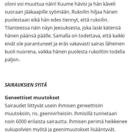
oloni voi muuttua näin! Kuume hävisi ja hän käveli
suoraan jääkaapille syömään. Rukoilin hiljaa hänen
puolestaan eikä hän edes tiennyt, että rukoilin.
Tilanteessa näin näyn Jeesuksesta, joka laski kätensä
hänen päänsä päälle. Samalla on todettava, että kaikki
eivät ole parantuneet ja eräs vakavasti sairas läheinen
kuoli nuorena, vaikka hänen puolesta rukoiltiin todella
paljon.
SAIRAUKSIEN SYITÄ
Geneettiset muutokset
Sairaudet liittyvät usein ihmisen geneettisiin
muutoksiin, ns. geenivirheisiin. Ihmisillä tunnetaan
noin 6000 erilaista sairautta. Ihmisen perimä heikkenee
sukupolvien myötä ja geenimuutokset lisääntyvät.