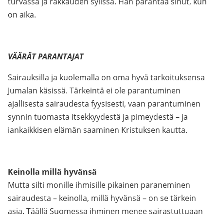
turvassa ja rakkauden sylissä. Hän parantaa sinut, kun
on aika.
VÄÄRÄT PARANTAJAT
Sairauksilla ja kuolemalla on oma hyvä tarkoituksensa
Jumalan käsissä. Tärkeintä ei ole parantuminen
ajallisesta sairaudesta fyysisesti, vaan parantuminen
synnin tuomasta itsekkyydestä ja pimeydestä – ja
iankaikkisen elämän saaminen Kristuksen kautta.
Keinolla millä hyvänsä
Mutta silti monille ihmisille pikainen paraneminen
sairaudesta – keinolla, millä hyvänsä – on se tärkein
asia. Täällä Suomessa ihminen menee sairastuttuaan