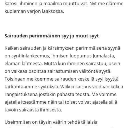
katosi: ihminen ja maailma muuttuivat. Nyt me elämme
kuoleman varjon laaksossa.
Sairauden perimmäinen syy ja muut syyt
Kaiken sairauden ja kärsimyksen perimmäisenä syynä
on syntiinlankeemus, ihmisen luopumus Jumalasta,
elämän lähteestä. Mutta kun ihminen sairastuu, usein
on vaikeaa osoittaa sairastumisen välitöntä syytä.
Toisinaan me koemme sairauden keskellä syyllisyyttä
tai kohtaamme syytöksiä. Vaikea sairaus voidaan kokea
rangaistuksena jostakin pahasta teosta. Me voimme
ajatella itsestämme näin tai toiset voivat ajatella sillä
tavoin sairaasta ihmisestä.
Useimmiten on täysin väärin tehdä tällaisia