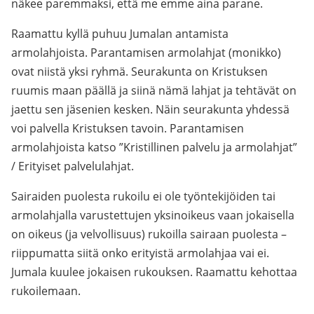
näkee paremmaksi, että me emme aina parane.
Raamattu kyllä puhuu Jumalan antamista
armolahjoista. Parantamisen armolahjat (monikko)
ovat niistä yksi ryhmä. Seurakunta on Kristuksen
ruumis maan päällä ja siinä nämä lahjat ja tehtävät on
jaettu sen jäsenien kesken. Näin seurakunta yhdessä
voi palvella Kristuksen tavoin. Parantamisen
armolahjoista katso ”Kristillinen palvelu ja armolahjat”
/ Erityiset palvelulahjat.
Sairaiden puolesta rukoilu ei ole työntekijöiden tai
armolahjalla varustettujen yksinoikeus vaan jokaisella
on oikeus (ja velvollisuus) rukoilla sairaan puolesta –
riippumatta siitä onko erityistä armolahjaa vai ei.
Jumala kuulee jokaisen rukouksen. Raamattu kehottaa
rukoilemaan.