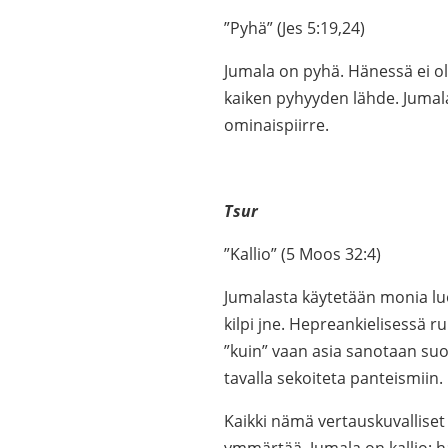
”Pyhä” (Jes 5:19,24)
Jumala on pyhä. Hänessä ei ol
kaiken pyhyyden lähde. Jumala
ominaispiirre.
Tsur
”Kallio” (5 Moos 32:4)
Jumalasta käytetään monia luo
kilpi jne. Hepreankielisessä r
”kuin” vaan asia sanotaan suo
tavalla sekoiteta panteismiin.
Kaikki nämä vertauskuvalliset