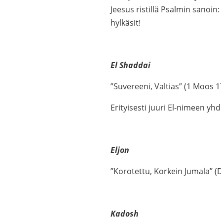
Jeesus ristillä Psalmin sanoin:
hylkäsit!
El Shaddai
”Suvereeni, Valtias” (1 Moos 1
Erityisesti juuri El-nimeen yhd
Eljon
”Korotettu, Korkein Jumala” (
Kadosh