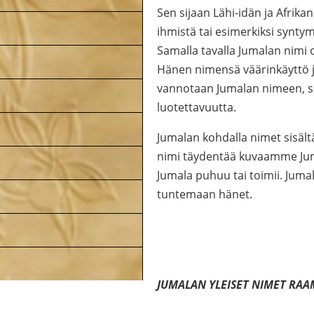
Sen sijaan Lähi-idän ja Afrik
ihmistä tai esimerkiksi synty
Samalla tavalla Jumalan nim
Hänen nimensä väärinkäyttö j
vannotaan Jumalan nimeen, si
luotettavuutta.
Jumalan kohdalla nimet sisält
nimi täydentää kuvaamme Jumal
Jumala puhuu tai toimii. Jum
tuntemaan hänet.
JUMALAN YLEISET NIMET RA