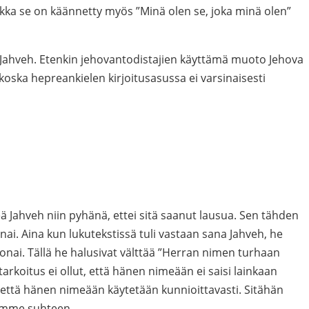
kka se on käännetty myös ”Minä olen se, joka minä olen”
Jahveh. Etenkin jehovantodistajien käyttämä muoto Jehova
koska hepreankielen kirjoitusasussa ei varsinaisesti
eä Jahveh niin pyhänä, ettei sitä saanut lausua. Sen tähden
ai. Aina kun lukutekstissä tuli vastaan sana Jahveh, he
onai. Tällä he halusivat välttää ”Herran nimen turhaan
rkoitus ei ollut, että hänen nimeään ei saisi lainkaan
, että hänen nimeään käytetään kunnioittavasti. Sitähän
mme suhteen.