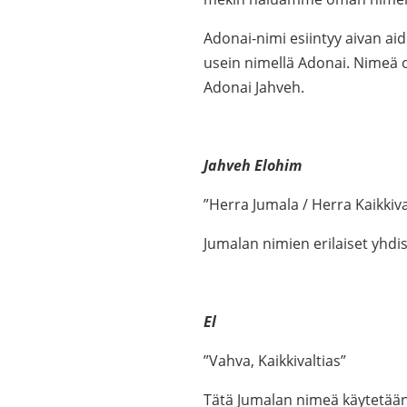
Adonai-nimi esiintyy aivan ai
usein nimellä Adonai. Nimeä o
Adonai Jahveh.
Jahveh Elohim
”Herra Jumala / Herra Kaikkiva
Jumalan nimien erilaiset yhdi
El
”Vahva, Kaikkivaltias”
Tätä Jumalan nimeä käytetään e