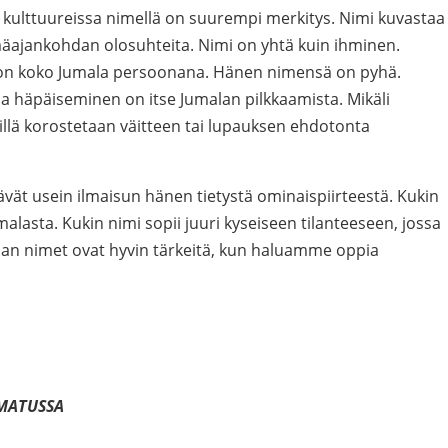
an kulttuureissa nimellä on suurempi merkitys. Nimi kuvastaa
mäajankohdan olosuhteita. Nimi on yhtä kuin ihminen.
i on koko Jumala persoonana. Hänen nimensä on pyhä.
a häpäiseminen on itse Jumalan pilkkaamista. Mikäli
llä korostetaan väitteen tai lupauksen ehdotonta
ävät usein ilmaisun hänen tietystä ominaispiirteestä. Kukin
asta. Kukin nimi sopii juuri kyseiseen tilanteeseen, jossa
alan nimet ovat hyvin tärkeitä, kun haluamme oppia
AMATUSSA