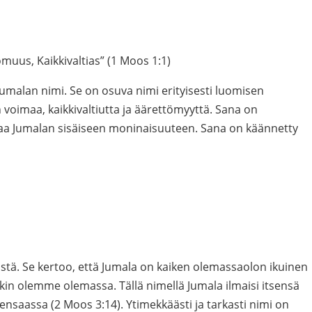
uus, Kaikkivaltias” (1 Moos 1:1)
Jumalan nimi. Se on osuva nimi erityisesti luomisen
n voimaa, kaikkivaltiutta ja äärettömyyttä. Sana on
aa Jumalan sisäiseen moninaisuuteen. Sana on käännetty
stä. Se kertoo, että Jumala on kaiken olemassaolon ikuinen
ekin olemme olemassa. Tällä nimellä Jumala ilmaisi itsensä
saassa (2 Moos 3:14). Ytimekkäästi ja tarkasti nimi on