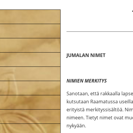
JUMALAN NIMET
NIMIEN MERKITYS
Sanotaan, että rakkaalla laps
kutsutaan Raamatussa useilla 
erityistä merkityssisältöä. N
nimeen. Tietyt nimet ovat muo
nykyään.