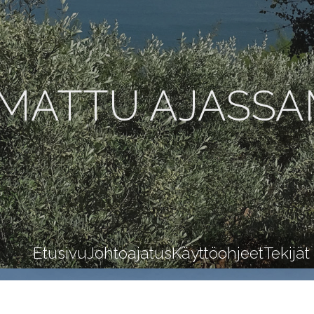
MATTU AJASS
Etusivu
Johtoajatus
Käyttöohjeet
Tekijät