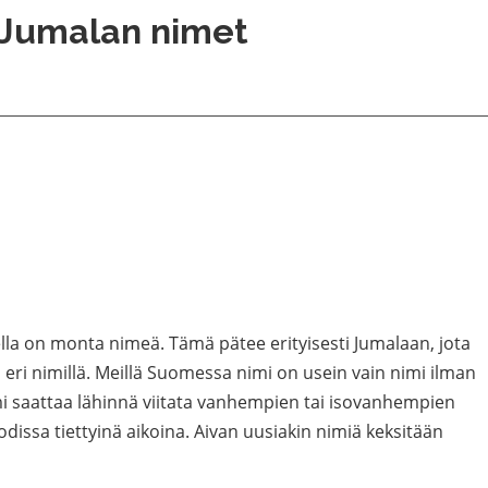
Jumalan nimet
ella on monta nimeä. Tämä pätee erityisesti Jumalaan, jota
eri nimillä. Meillä Suomessa nimi on usein vain nimi ilman
imi saattaa lähinnä viitata vanhempien tai isovanhempien
dissa tiettyinä aikoina. Aivan uusiakin nimiä keksitään