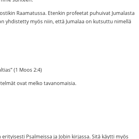
dostikin Raamatussa. Etenkin profeetat puhuivat Jumalasta
n yhdistetty myös niin, että Jumalaa on kutsuttu nimellä
ltias” (1 Moos 2:4)
stelmät ovat melko tavanomaisia.
rityisesti Psalmeissa ja Jobin kirjassa. Sitä käytti myös