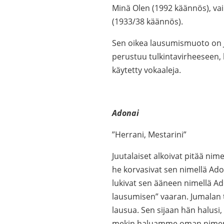
Minä Olen (1992 käännös), vai
(1933/38 käännös).
Sen oikea lausumismuoto on 
perustuu tulkintavirheeseen, 
käytetty vokaaleja.
Adonai
”Herrani, Mestarini”
Juutalaiset alkoivat pitää nim
he korvasivat sen nimellä Adon
lukivat sen ääneen nimellä Ad
lausumisen” vaaran. Jumalan ta
lausua. Sen sijaan hän halusi
mekin haluamme oman nime