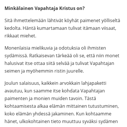
Minkälainen Vapahtaja Kristus on?
Sitä ihmettelemään lähtivät köyhät paimenet yölliseltä
kedolta. Häntä kumartamaan tulivat itämaan viisaat,
rikkaat miehet.
Monenlaisia mielikuvia ja odotuksia oli ihmisten
sydämissä. Ratkaisevan tärkeää oli se, että niin monet
halusivat itse ottaa siitä selvää ja tulivat Vapahtajan
seimen ja myöhemmin ristin juurelle.
Joulun salaisuus, kaikkein arvokkain lahjapaketti
avautuu, kun saamme itse kohdata Vapahtajan
paimenten ja monien muiden tavoin. Tästä
kohtaamisesta alkaa elämän mittainen tutustuminen,
koko elämän yhdessä jakaminen. Kun kohtaamme
hänet, ulkokohtainen tieto muuttuu syväksi sydämen