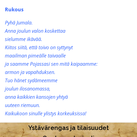
Rukous
Pyhä Jumala.
Anna joulun valon koskettaa
sielumme ikävää.
Kiitos siitä, että toivo on syttynyt
maailman pimeälle taivaalle
ja saamme Pojassasi sen mitä kaipaamme:
armon ja vapahduksen.
Tuo hänet sydämeemme
joulun ilosanomassa,
anna kaikkien kansojen yhtyä
uuteen riemuun.
Kaikukoon sinulle ylistys korkeuksissa!
Ystävärengas ja tilaisuudet