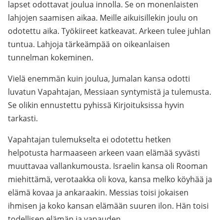
lapset odottavat joulua innolla. Se on monenlaisten
lahjojen saamisen aikaa. Meille aikuisillekin joulu on
odotettu aika. Työkiireet katkeavat. Arkeen tulee juhlan
tuntua. Lahjoja tärkeämpää on oikeanlaisen
tunnelman kokeminen.
Vielä enemmän kuin joulua, Jumalan kansa odotti
luvatun Vapahtajan, Messiaan syntymistä ja tulemusta.
Se olikin ennustettu pyhissä Kirjoituksissa hyvin
tarkasti.
Vapahtajan tulemukselta ei odotettu hetken
helpotusta harmaaseen arkeen vaan elämää syvästi
muuttavaa vallankumousta. Israelin kansa oli Rooman
miehittämä, verotaakka oli kova, kansa melko köyhää ja
elämä kovaa ja ankaraakin. Messias toisi jokaisen
ihmisen ja koko kansan elämään suuren ilon. Hän toisi
todellisen elämän ja vapauden.