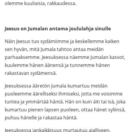
olemme kuuliaisia, rakkaudessa.
Jeesus on Jumalan antama joululahja sinulle
Näin Jeesus tuo sydämiimme ja keskellemme kaiken
sen hyvän, mitä Jumala tahtoo antaa meidän
parhaaksemme. Jeesuksessa näemme Jumalan kasvot,
kuulemme hänen äänensä ja tunnemme hänen
rakastavan sydämensä.
Jeesuksessa ääretön Jumala kumartuu meidän
puoleemme äärelliseksi ihmiseksi, jotta me voisimme
tuntea ja ymmärtää häntä. Hän on kuin äiti tai isä, joka
kumartuu pienen lapsen puoleen, ottaa hänet syliinsä,
puhuu hänelle ja rakastaa häntä.
Jeesuksessa iankaikkisuus murtautuu ajalliseen.