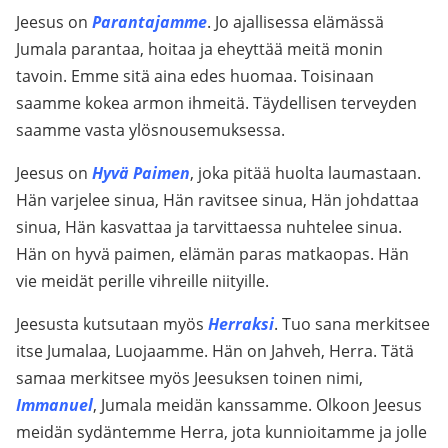
Jeesus on
Parantajamme
. Jo ajallisessa elämässä
Jumala parantaa, hoitaa ja eheyttää meitä monin
tavoin. Emme sitä aina edes huomaa. Toisinaan
saamme kokea armon ihmeitä. Täydellisen terveyden
saamme vasta ylösnousemuksessa.
Jeesus on
Hyvä Paimen
, joka pitää huolta laumastaan.
Hän varjelee sinua, Hän ravitsee sinua, Hän johdattaa
sinua, Hän kasvattaa ja tarvittaessa nuhtelee sinua.
Hän on hyvä paimen, elämän paras matkaopas. Hän
vie meidät perille vihreille niityille.
Jeesusta kutsutaan myös
Herraksi
. Tuo sana merkitsee
itse Jumalaa, Luojaamme. Hän on Jahveh, Herra. Tätä
samaa merkitsee myös Jeesuksen toinen nimi,
Immanuel
, Jumala meidän kanssamme. Olkoon Jeesus
meidän sydäntemme Herra, jota kunnioitamme ja jolle