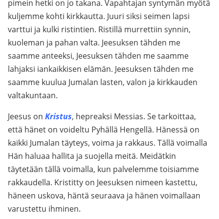
pimein hetki on jo takana. Vapahtajan syntymän myötä
kuljemme kohti kirkkautta. Juuri siksi seimen lapsi
varttui ja kulki ristintien. Ristillä murrettiin synnin,
kuoleman ja pahan valta. Jeesuksen tähden me
saamme anteeksi, Jeesuksen tähden me saamme
lahjaksi iankaikkisen elämän. Jeesuksen tähden me
saamme kuulua Jumalan lasten, valon ja kirkkauden
valtakuntaan.
Jeesus on
Kristus
, hepreaksi Messias. Se tarkoittaa,
että hänet on voideltu Pyhällä Hengellä. Hänessä on
kaikki Jumalan täyteys, voima ja rakkaus. Tällä voimalla
Hän haluaa hallita ja suojella meitä. Meidätkin
täytetään tällä voimalla, kun palvelemme toisiamme
rakkaudella. Kristitty on Jeesuksen nimeen kastettu,
häneen uskova, häntä seuraava ja hänen voimallaan
varustettu ihminen.