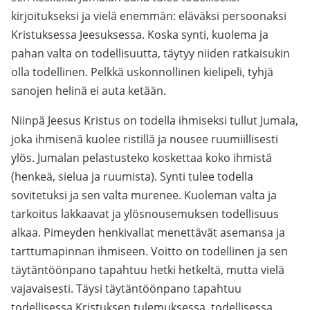
kirjoitukseksi ja vielä enemmän: eläväksi persoonaksi
Kristuksessa Jeesuksessa. Koska synti, kuolema ja
pahan valta on todellisuutta, täytyy niiden ratkaisukin
olla todellinen. Pelkkä uskonnollinen kielipeli, tyhjä
sanojen helinä ei auta ketään.
Niinpä Jeesus Kristus on todella ihmiseksi tullut Jumala,
joka ihmisenä kuolee ristillä ja nousee ruumiillisesti
ylös. Jumalan pelastusteko koskettaa koko ihmistä
(henkeä, sielua ja ruumista). Synti tulee todella
sovitetuksi ja sen valta murenee. Kuoleman valta ja
tarkoitus lakkaavat ja ylösnousemuksen todellisuus
alkaa. Pimeyden henkivallat menettävät asemansa ja
tarttumapinnan ihmiseen. Voitto on todellinen ja sen
täytäntöönpano tapahtuu hetki hetkeltä, mutta vielä
vajavaisesti. Täysi täytäntöönpano tapahtuu
todellisessa Kristuksen tulemuksessa, todellisessa