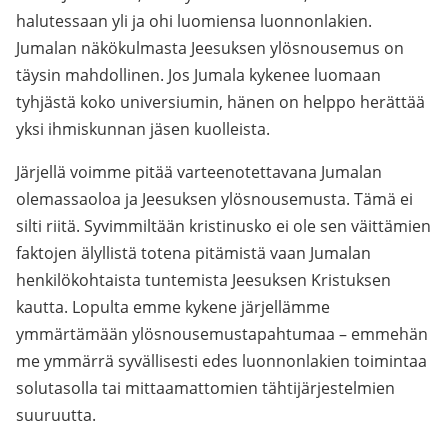
halutessaan yli ja ohi luomiensa luonnonlakien.
Jumalan näkökulmasta Jeesuksen ylösnousemus on
täysin mahdollinen. Jos Jumala kykenee luomaan
tyhjästä koko universiumin, hänen on helppo herättää
yksi ihmiskunnan jäsen kuolleista.
Järjellä voimme pitää varteenotettavana Jumalan
olemassaoloa ja Jeesuksen ylösnousemusta. Tämä ei
silti riitä. Syvimmiltään kristinusko ei ole sen väittämien
faktojen älyllistä totena pitämistä vaan Jumalan
henkilökohtaista tuntemista Jeesuksen Kristuksen
kautta. Lopulta emme kykene järjellämme
ymmärtämään ylösnousemustapahtumaa – emmehän
me ymmärrä syvällisesti edes luonnonlakien toimintaa
solutasolla tai mittaamattomien tähtijärjestelmien
suuruutta.