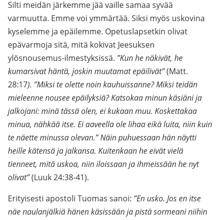
Silti meidän järkemme jää vaille samaa syvää
varmuutta. Emme voi ymmärtää. Siksi myös uskovina
kyselemme ja epäilemme. Opetuslapsetkin olivat
epävarmoja sitä, mitä kokivat Jeesuksen
ylösnousemus-ilmestyksissä.
”Kun he näkivät, he
kumarsivat häntä, joskin muutamat epäilivät”
(Matt.
28:17
). ”Miksi te olette noin kauhuissanne? Miksi teidän
mieleenne nousee epäilyksiä? Katsokaa minun käsiäni ja
jalkojani: minä tässä olen, ei kukaan muu. Koskettakaa
minua, nähkää itse. Ei aaveella ole lihaa eikä luita, niin kuin
te näette minussa olevan.” Näin puhuessaan hän näytti
heille kätensä ja jalkansa. Kuitenkaan he eivät vielä
tienneet, mitä uskoa, niin iloissaan ja ihmeissään he nyt
olivat”
(Luuk 24:38-41).
Erityisesti apostoli Tuomas sanoi:
”En usko. Jos en itse
näe naulanjälkiä hänen käsissään ja pistä sormeani niihin