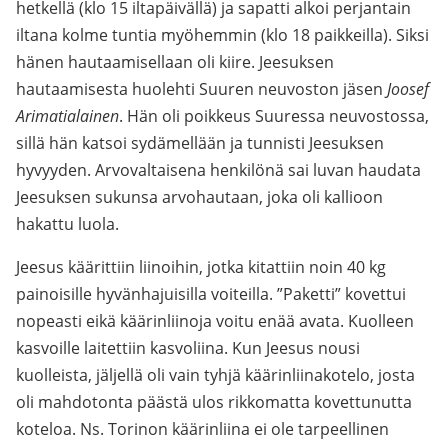
hetkellä (klo 15 iltapäivällä) ja sapatti alkoi perjantain
iltana kolme tuntia myöhemmin (klo 18 paikkeilla). Siksi
hänen hautaamisellaan oli kiire. Jeesuksen
hautaamisesta huolehti Suuren neuvoston jäsen
Joosef
Arimatialainen
. Hän oli poikkeus Suuressa neuvostossa,
sillä hän katsoi sydämellään ja tunnisti Jeesuksen
hyvyyden. Arvovaltaisena henkilönä sai luvan haudata
Jeesuksen sukunsa arvohautaan, joka oli kallioon
hakattu luola.
Jeesus käärittiin liinoihin, jotka kitattiin noin 40 kg
painoisille hyvänhajuisilla voiteilla. ”Paketti” kovettui
nopeasti eikä käärinliinoja voitu enää avata. Kuolleen
kasvoille laitettiin kasvoliina. Kun Jeesus nousi
kuolleista, jäljellä oli vain tyhjä käärinliinakotelo, josta
oli mahdotonta päästä ulos rikkomatta kovettunutta
koteloa. Ns. Torinon käärinliina ei ole tarpeellinen