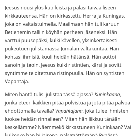
Jeesus nousi ylös kuolleista ja palasi taivaalliseen
kirkkauteensa. Hän on kirkastettu Herra ja Kuningas,
joka on valtaistuimella. Maailmaan hän tuli karuun
Betlehemin talliin köyhän perheen jäseneksi. Hän
varttui puusepäksi, kulki kävellen, yksinkertaisesti
pukeutuen julistamassa Jumalan valtakuntaa. Hän
kohtasi ihmisiä, kuuli heidän hätänsä. Hän auttoi
sanoin ja teoin. Jeesus kulki ristintien, kärsi ja sovitti
syntimme teloitettuna ristinpuulla. Hän on syntisten
Vapahtaja.
Miten häntä tulisi julistaa tässä ajassa?
Kuninkaana
,
jonka eteen kaikkien pitää polvistua ja jota pitää palvoa
ehdottomalla tavalla?
Vapahtajana
, joka tulee ihmisten
luokse heidän rinnalleen? Miten hän liikkuu tänään
keskellämme? Näemmekö kirkastuneen Kuninkaan? Vai
kulkeeko hän hiljaisena, näkymättömänä Pyhässä