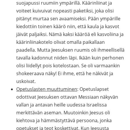
suojapussi ruumiin ympärillä. Käärinliinat ja
voiteet kuivuivat nopeasti paketiksi, joka olisi
pitänyt murtaa sen avaamiseksi. Pään ympärille
kiedottiin toinen käärö niin, että kaula ja kasvot
jäivät paljaiksi. Nämä kaksi kääröä eli kasvoliina ja
käärinliinakotelo olivat omalla paikallaan
paadella. Mutta Jeesuksen ruumis oli ihmeellisellä
tavalla kadonnut niiden läpi. Ikään kuin perhonen
olisi liidellyt pois kotelostaan. Se oli varmaankin
shokeeraava näky! Ei ihme, että he näkivät ja
uskoivat.
Opetuslasten muuttuminen
: Opetuslapset
odottivat Jeesuksen ottavan Messiaan näkyvän
vallan ja antavan heille uudessa Israelissa
merkittävän aseman. Muutoinkin Jeesus oli
kiehtova ja hämmästyttävä persoona, jonka
opetukset ja teot koskettivat. Kun Jeesusta