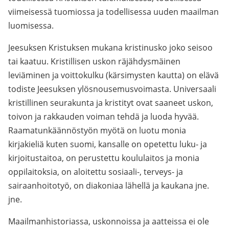
viimeisessä tuomiossa ja todellisessa uuden maailman
luomisessa.
Jeesuksen Kristuksen mukana kristinusko joko seisoo
tai kaatuu. Kristillisen uskon räjähdysmäinen
leviäminen ja voittokulku (kärsimysten kautta) on elävä
todiste Jeesuksen ylösnousemusvoimasta. Universaali
kristillinen seurakunta ja kristityt ovat saaneet uskon,
toivon ja rakkauden voiman tehdä ja luoda hyvää.
Raamatunkäännöstyön myötä on luotu monia
kirjakieliä kuten suomi, kansalle on opetettu luku- ja
kirjoitustaitoa, on perustettu koululaitos ja monia
oppilaitoksia, on aloitettu sosiaali-, terveys- ja
sairaanhoitotyö, on diakoniaa lähellä ja kaukana jne.
jne.
Maailmanhistoriassa, uskonnoissa ja aatteissa ei ole