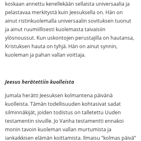
koskaan annettu kenellekään sellaista universaalia ja
pelastavaa merkitystä kuin Jeesuksella on. Hän on
ainut ristinkuolemalla universaalin sovituksen tuonut
ja ainut ruumiillisesti kuolemasta taivaisiin
ylösnoussut. Kun uskontojen perustajilla on hautansa,
Kristuksen hauta on tyhjä. Hän on ainut synnin,
kuoleman ja pahan vallan voittaja.
Jeesus herätettiin kuolleista
Jumala herätti Jeesuksen kolmantena päivänä
kuolleista. Tämän todellisuuden kohtasivat sadat
silminnäkijät, joiden todistus on talletettu Uuden
testamentin sivuille. Jo Vanha testamentti ennakoi
monin tavoin kuoleman vallan murtumista ja
iankaikkisen elämän koittamista. Ilmaisu ”kolmas päivä”