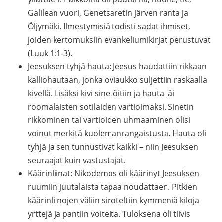
Galilean vuori, Genetsaretin järven ranta ja
Öljymäki. Ilmestymisiä todisti sadat ihmiset,
joiden kertomuksiin evankeliumikirjat perustuvat
(Luuk 1:1-3).
Jeesuksen tyhjä hauta
: Jeesus haudattiin rikkaan
kalliohautaan, jonka oviaukko suljettiin raskaalla
kivellä. Lisäksi kivi sinetöitiin ja hauta jäi
roomalaisten sotilaiden vartioimaksi. Sinetin
rikkominen tai vartioiden uhmaaminen olisi
voinut merkitä kuolemanrangaistusta. Hauta oli
tyhjä ja sen tunnustivat kaikki – niin Jeesuksen
seuraajat kuin vastustajat.
Käärinliinat
: Nikodemos oli käärinyt Jeesuksen
ruumiin juutalaista tapaa noudattaen. Pitkien
käärinliinojen väliin siroteltiin kymmeniä kiloja
yrttejä ja pantiin voiteita. Tuloksena oli tiivis