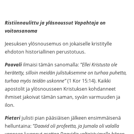
Ristiinnaulittu ja ylösnoussut Vapahtaja on
voitonsanoma
Jeesuksen ylösnousemus on jokaiselle kristitylle
ehdoton historiallinen perustotuus.
Paavali
ilmaisi tämän sanomalla:
”Ellei Kristusta ole
herätetty, silloin meidän julistuksemme on turhaa puhetta,
turhaa myös teidän uskonne”
(1 Kor 15:14). Kaikki
apostolit ja ylösnousseen Kristuksen kohdanneet
ihmiset jakoivat tämän saman, syvän varmuuden ja
ilon.
Pietari
julisti pian pääsiäisen jälkeen ensimmäisenä
helluntaina:
”Daavid oli profeetta, ja Jumala oli valalla