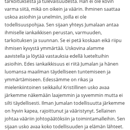
tarkoituksesta ja tulevaisuudesta. Hän ei ole kovin
varma siitä, mikä on oikein ja väärin. Ihminen saattaa
uskoa asioihin ja unelmiin, joilla ei ole
todellisuuspohjaa. Sen sijaan yhteys Jumalaan antaa
ihmiselle iankaikkisen perustan, varmuuden,
tarkoituksen ja suunnan. Se ei petä koskaan eikä riipu
ihmisen kyvystä ymmärtää. Uskovina alamme
aavistella ja löytää vastauksia edellä lueteltuihin
asioihin. Edes iankaikkisuus ei riitä Jumalan ja hänen
luomansa maailman täydelliseen tuntemiseen ja
ymmärtämiseen. Edessämme on rikas ja
mielenkiintoinen seikkailu! Kristillinen usko avaa
järkemme näkemään laajemmin ja syvemmin mutta ei
silti täydellisesti. Ilman Jumalan todellisuutta järkemme
on hyvin kapea, rajoittunut ja vääristynyt. Sellainen
johtaa vääriin johtopäätöksiin ja toimintamalleihin. Sen
sijaan usko avaa koko todellisuuden ja elämän lähteet.