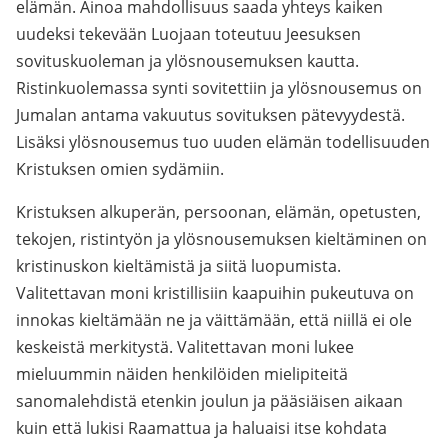
elämän. Ainoa mahdollisuus saada yhteys kaiken
uudeksi tekevään Luojaan toteutuu Jeesuksen
sovituskuoleman ja ylösnousemuksen kautta.
Ristinkuolemassa synti sovitettiin ja ylösnousemus on
Jumalan antama vakuutus sovituksen pätevyydestä.
Lisäksi ylösnousemus tuo uuden elämän todellisuuden
Kristuksen omien sydämiin.
Kristuksen alkuperän, persoonan, elämän, opetusten,
tekojen, ristintyön ja ylösnousemuksen kieltäminen on
kristinuskon kieltämistä ja siitä luopumista.
Valitettavan moni kristillisiin kaapuihin pukeutuva on
innokas kieltämään ne ja väittämään, että niillä ei ole
keskeistä merkitystä. Valitettavan moni lukee
mieluummin näiden henkilöiden mielipiteitä
sanomalehdistä etenkin joulun ja pääsiäisen aikaan
kuin että lukisi Raamattua ja haluaisi itse kohdata