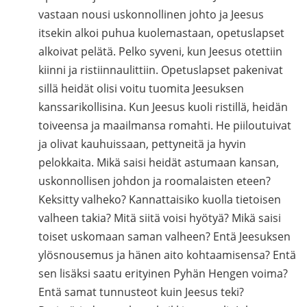
vastaan nousi uskonnollinen johto ja Jeesus
itsekin alkoi puhua kuolemastaan, opetuslapset
alkoivat pelätä. Pelko syveni, kun Jeesus otettiin
kiinni ja ristiinnaulittiin. Opetuslapset pakenivat
sillä heidät olisi voitu tuomita Jeesuksen
kanssarikollisina. Kun Jeesus kuoli ristillä, heidän
toiveensa ja maailmansa romahti. He piiloutuivat
ja olivat kauhuissaan, pettyneitä ja hyvin
pelokkaita. Mikä saisi heidät astumaan kansan,
uskonnollisen johdon ja roomalaisten eteen?
Keksitty valheko? Kannattaisiko kuolla tietoisen
valheen takia? Mitä siitä voisi hyötyä? Mikä saisi
toiset uskomaan saman valheen? Entä Jeesuksen
ylösnousemus ja hänen aito kohtaamisensa? Entä
sen lisäksi saatu erityinen Pyhän Hengen voima?
Entä samat tunnusteot kuin Jeesus teki?