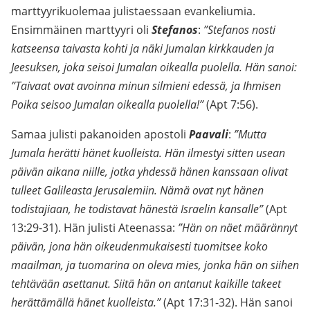
marttyyrikuolemaa julistaessaan evankeliumia.
Ensimmäinen marttyyri oli
Stefanos
:
”Stefanos nosti
katseensa taivasta kohti ja näki Jumalan kirkkauden ja
Jeesuksen, joka seisoi Jumalan oikealla puolella. Hän sanoi:
”Taivaat ovat avoinna minun silmieni edessä, ja Ihmisen
Poika seisoo Jumalan oikealla puolella!”
(Apt 7:56).
Samaa julisti pakanoiden apostoli
Paavali
:
”Mutta
Jumala herätti hänet kuolleista. Hän ilmestyi sitten usean
päivän aikana niille, jotka yhdessä hänen kanssaan olivat
tulleet Galileasta Jerusalemiin. Nämä ovat nyt hänen
todistajiaan, he todistavat hänestä Israelin kansalle”
(Apt
13:29-31). Hän julisti Ateenassa:
”Hän on näet määrännyt
päivän, jona hän oikeudenmukaisesti tuomitsee koko
maailman, ja tuomarina on oleva mies, jonka hän on siihen
tehtävään asettanut. Siitä hän on antanut kaikille takeet
herättämällä hänet kuolleista.”
(Apt 17:31-32). Hän sanoi