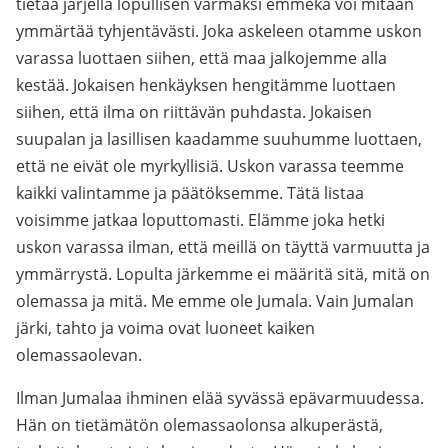
tietää järjellä lopullisen varmaksi emmekä voi mitään
ymmärtää tyhjentävästi. Joka askeleen otamme uskon
varassa luottaen siihen, että maa jalkojemme alla
kestää. Jokaisen henkäyksen hengitämme luottaen
siihen, että ilma on riittävän puhdasta. Jokaisen
suupalan ja lasillisen kaadamme suuhumme luottaen,
että ne eivät ole myrkyllisiä. Uskon varassa teemme
kaikki valintamme ja päätöksemme. Tätä listaa
voisimme jatkaa loputtomasti. Elämme joka hetki
uskon varassa ilman, että meillä on täyttä varmuutta ja
ymmärrystä. Lopulta järkemme ei määritä sitä, mitä on
olemassa ja mitä. Me emme ole Jumala. Vain Jumalan
järki, tahto ja voima ovat luoneet kaiken
olemassaolevan.
Ilman Jumalaa ihminen elää syvässä epävarmuudessa.
Hän on tietämätön olemassaolonsa alkuperästä,