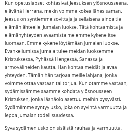
Kun opetuslapset kohtasivat Jeesuksen ylösnousseena,
elävänä Herrana, mekin voimme kokea lähes saman.
Jeesus on syntiemme sovittaja ja sellaisena ainoa tie
elämänlähteelle, Jumalan luokse. Tätä kohtaamista ja
elämänyhteyden avaamista me emme kykene itse
luomaan. Emme kykene löytämään Jumalan luokse.
Evankeliumissa Jumala tulee meidän luoksemme
Kristuksessa, Pyhässä Hengessä, Sanassa ja
armovälineiden kautta. Hän kohtaa meidät ja avaa
yhteyden. Tämän hän tarjoaa meille lahjana, jonka
voimme ottaa vastaan tai torjua. Kun otamme vastaan,
sydämissämme saamme kohdata ylösnousseen
Kristuksen, jonka läsnäolo asettuu meihin pysyvästi.
Sydämiimme syntyy usko, joka on syvintä varmuutta ja
lepoa Jumalan todellisuudessa.
Syvä sydämen usko on sisäistä rauhaa ja varmuutta.