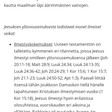
kautta maailman läpi äärimmäisten vainojen.
Jeesuksen ylösnousemuksesta todistavat monet ilmeiset
seikat:
Ilmestyskokemukset
: Uuteen testamenttiin on
talletettu kymmenen eri tilannetta, joissa Jeesus
ilmestyi omilleen ylösnousemuksensa jälkeen (Joh
20:11-18; Matt 28:9; Luuk 24:34; Luuk 24:13-35;
Luuk 24:36-42; Joh 20:24-29; 1 Kor 15:6; 1 Kor 15:7;
Joh 21:1-23; Luuk 24:50-52; Apt 1:3). Paavali liittää
itsensä tähän joukkoon Damaskon tiellä hänelle
tapahtuneen Kristuksen ilmestymisen vuoksi (1
Kor 15:18). Jeesus ilmestyi hyvin erilaisissa
olosuhteissa, vuorokauden eri aikoina ja
yllättäen. Paikkoina oli puutarha, huone, tie,