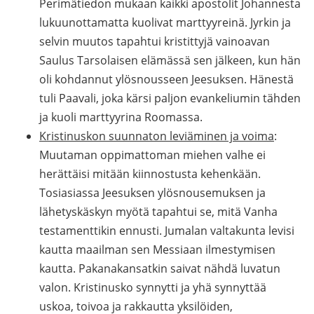
Perimätiedon mukaan kaikki apostolit Johannesta
lukuunottamatta kuolivat marttyyreinä. Jyrkin ja
selvin muutos tapahtui kristittyjä vainoavan
Saulus Tarsolaisen elämässä sen jälkeen, kun hän
oli kohdannut ylösnousseen Jeesuksen. Hänestä
tuli Paavali, joka kärsi paljon evankeliumin tähden
ja kuoli marttyyrina Roomassa.
Kristinuskon suunnaton leviäminen ja voima
:
Muutaman oppimattoman miehen valhe ei
herättäisi mitään kiinnostusta kehenkään.
Tosiasiassa Jeesuksen ylösnousemuksen ja
lähetyskäskyn myötä tapahtui se, mitä Vanha
testamenttikin ennusti. Jumalan valtakunta levisi
kautta maailman sen Messiaan ilmestymisen
kautta. Pakanakansatkin saivat nähdä luvatun
valon. Kristinusko synnytti ja yhä synnyttää
uskoa, toivoa ja rakkautta yksilöiden,