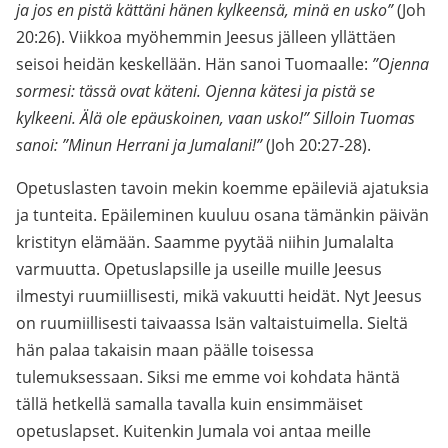
ja jos en pistä kättäni hänen kylkeensä, minä en usko”
(Joh
20:26). Viikkoa myöhemmin Jeesus jälleen yllättäen
seisoi heidän keskellään. Hän sanoi Tuomaalle:
”Ojenna
sormesi: tässä ovat käteni. Ojenna kätesi ja pistä se
kylkeeni. Älä ole epäuskoinen, vaan usko!” Silloin Tuomas
sanoi: ”Minun Herrani ja Jumalani!”
(Joh 20:27-28).
Opetuslasten tavoin mekin koemme epäileviä ajatuksia
ja tunteita. Epäileminen kuuluu osana tämänkin päivän
kristityn elämään. Saamme pyytää niihin Jumalalta
varmuutta. Opetuslapsille ja useille muille Jeesus
ilmestyi ruumiillisesti, mikä vakuutti heidät. Nyt Jeesus
on ruumiillisesti taivaassa Isän valtaistuimella. Sieltä
hän palaa takaisin maan päälle toisessa
tulemuksessaan. Siksi me emme voi kohdata häntä
tällä hetkellä samalla tavalla kuin ensimmäiset
opetuslapset. Kuitenkin Jumala voi antaa meille