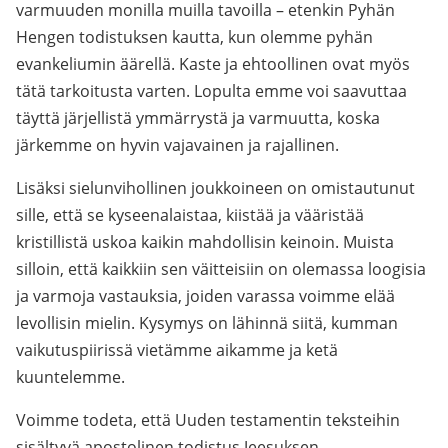
varmuuden monilla muilla tavoilla – etenkin Pyhän
Hengen todistuksen kautta, kun olemme pyhän
evankeliumin äärellä. Kaste ja ehtoollinen ovat myös
tätä tarkoitusta varten. Lopulta emme voi saavuttaa
täyttä järjellistä ymmärrystä ja varmuutta, koska
järkemme on hyvin vajavainen ja rajallinen.
Lisäksi sielunvihollinen joukkoineen on omistautunut
sille, että se kyseenalaistaa, kiistää ja vääristää
kristillistä uskoa kaikin mahdollisin keinoin. Muista
silloin, että kaikkiin sen väitteisiin on olemassa loogisia
ja varmoja vastauksia, joiden varassa voimme elää
levollisin mielin. Kysymys on lähinnä siitä, kumman
vaikutuspiirissä vietämme aikamme ja ketä
kuuntelemme.
Voimme todeta, että Uuden testamentin teksteihin
sisältyvä apostolinen todistus Jeesuksen