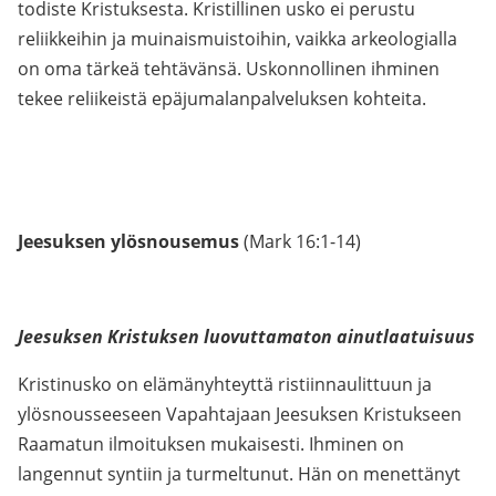
todiste Kristuksesta. Kristillinen usko ei perustu
reliikkeihin ja muinaismuistoihin, vaikka arkeologialla
on oma tärkeä tehtävänsä. Uskonnollinen ihminen
tekee reliikeistä epäjumalanpalveluksen kohteita.
Jeesuksen ylösnousemus
(Mark 16:1-14)
Jeesuksen Kristuksen luovuttamaton ainutlaatuisuus
Kristinusko on elämänyhteyttä ristiinnaulittuun ja
ylösnousseeseen Vapahtajaan Jeesuksen Kristukseen
Raamatun ilmoituksen mukaisesti. Ihminen on
langennut syntiin ja turmeltunut. Hän on menettänyt