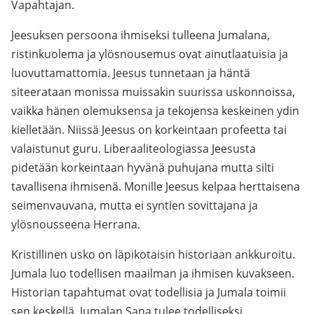
Vapahtajan.
Jeesuksen persoona ihmiseksi tulleena Jumalana,
ristinkuolema ja ylösnousemus ovat ainutlaatuisia ja
luovuttamattomia. Jeesus tunnetaan ja häntä
siteerataan monissa muissakin suurissa uskonnoissa,
vaikka hänen olemuksensa ja tekojensa keskeinen ydin
kielletään. Niissä Jeesus on korkeintaan profeetta tai
valaistunut guru. Liberaaliteologiassa Jeesusta
pidetään korkeintaan hyvänä puhujana mutta silti
tavallisena ihmisenä. Monille Jeesus kelpaa herttaisena
seimenvauvana, mutta ei syntien sovittajana ja
ylösnousseena Herrana.
Kristillinen usko on läpikotaisin historiaan ankkuroitu.
Jumala luo todellisen maailman ja ihmisen kuvakseen.
Historian tapahtumat ovat todellisia ja Jumala toimii
sen keskellä. Jumalan Sana tulee todelliseksi