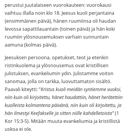
perustui juutalaiseen vuorokauteen: vuorokausi
vaihtuu illalla noin klo 18. Jeesus kuoli perjantaina
(ensimmäinen päivä), hänen ruumiinsa oli haudan
levossa sapattilauantain (toinen päivä) ja hän koki
ruumiin ylösnousemuksen varhain sunnuntain
aamuna (kolmas päivä).
Jeesuksen persoona, opetukset, teot ja etenkin
ristinkuolema ja ylösnousemus ovat kristillisen
julistuksen, evankeliumin ydin. Julistamme voiton
sanomaa, jolla on tarkka, luovuttamaton sisältö.
Paavali kiteytti: ”
Kristus kuoli meidän syntiemme vuoksi,
niin kuin oli kirjoitettu, hänet haudattiin, hänet herätettiin
kuolleista kolmantena päivänä, niin kuin oli kirjoitettu, ja
hän ilmestyi Keefakselle ja sitten niille kahdelletoista”
(1
Kor 15:3-5). Mitään muuta evankeliumia ja kristillistä
uskoa ei ole.