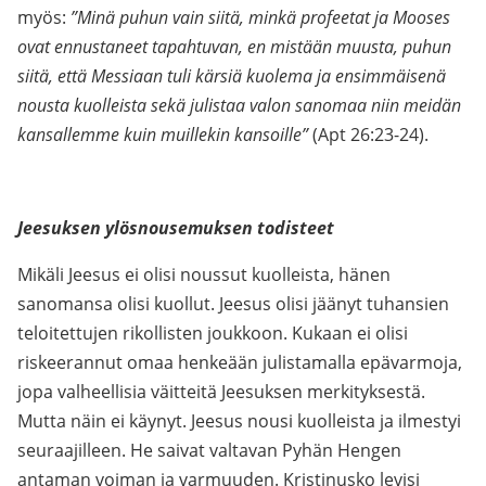
myös:
”Minä puhun vain siitä, minkä profeetat ja Mooses
ovat ennustaneet tapahtuvan, en mistään muusta, puhun
siitä, että Messiaan tuli kärsiä kuolema ja ensimmäisenä
nousta kuolleista sekä julistaa valon sanomaa niin meidän
kansallemme kuin muillekin kansoille”
(Apt 26:23-24).
Jeesuksen ylösnousemuksen todisteet
Mikäli Jeesus ei olisi noussut kuolleista, hänen
sanomansa olisi kuollut. Jeesus olisi jäänyt tuhansien
teloitettujen rikollisten joukkoon. Kukaan ei olisi
riskeerannut omaa henkeään julistamalla epävarmoja,
jopa valheellisia väitteitä Jeesuksen merkityksestä.
Mutta näin ei käynyt. Jeesus nousi kuolleista ja ilmestyi
seuraajilleen. He saivat valtavan Pyhän Hengen
antaman voiman ja varmuuden. Kristinusko levisi