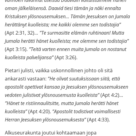
vannoen luvannut asettaa Daavidin valtaistuimelle hänen
oman jälkeläisensä. Daavid tiesi tämän ja näki ennalta
Kristuksen ylösnousemuksen… Tämän Jeesuksen on Jumala
herättänyt kuolleista; me kaikki olemme sen todistajia”
(Apt 2:31, 32)…
”Te surmasitte elämän ruhtinaan! Mutta
Jumala herätti hänet kuolleista; me olemme sen todistajia”
(Apt 3:15).
”Teitä varten ennen muita Jumala on nostanut
kuolleista palvelijansa”
(Apt 3:26).
Pietari julisti, vaikka uskonnollinen johto oli sitä
ankarasti vastaan:
”He olivat suutuksissaan siitä, että
apostolit opettivat kansaa ja Jeesuksen ylösnousemukseen
vedoten julistivat ylösnousemusta kuolleista”
(Apt 4:2)…
”Hänet te ristiinnaulitsitte, mutta Jumala herätti hänet
kuolleista”
(Apt 4:20).
”Apostolit todistivat voimallisesti
Herran Jeesuksen ylösnousemuksesta”
(Apt 4:33).
Alkuseurakunta joutui kohtaamaan jopa