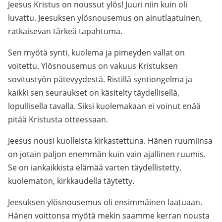
Jeesus Kristus on noussut ylös! Juuri niin kuin oli
luvattu. Jeesuksen ylösnousemus on ainutlaatuinen,
ratkaisevan tärkeä tapahtuma.
Sen myötä synti, kuolema ja pimeyden vallat on
voitettu. Ylösnousemus on vakuus Kristuksen
sovitustyön pätevyydestä. Ristillä syntiongelma ja
kaikki sen seuraukset on käsitelty täydellisellä,
lopullisella tavalla. Siksi kuolemakaan ei voinut enää
pitää Kristusta otteessaan.
Jeesus nousi kuolleista kirkastettuna. Hänen ruumiinsa
on jotain paljon enemmän kuin vain ajallinen ruumis.
Se on iankaikkista elämää varten täydellistetty,
kuolematon, kirkkaudella täytetty.
Jeesuksen ylösnousemus oli ensimmäinen laatuaan.
Hänen voittonsa myötä mekin saamme kerran nousta