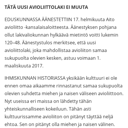
TÄTÄ UUSI AVIOLIITTOLAKI EI MUUTA
EDUSKUNNASSA ÄÄNESTETTIIN 17. helmikuuta Aito
avioliitto -kansalaisaloitteesta. Äänestyksen pohjana
ollut lakivaliokunnan hylkäävä mietintö voitti lukemin
120–48. Äänestystulos merkitsee, että uusi
avioliittolaki, joka mahdollistaa avioliiton samaa
sukupuolta olevien kesken, astuu voimaan 1.
maaliskuuta 2017.
IHMISKUNNAN HISTORIASSA yksikään kulttuuri ei ole
ennen omaa aikaamme rinnastanut samaa sukupuolta
olevien suhdetta miehen ja naisen väliseen avioliittoon.
Nyt useissa eri maissa on lähdetty tähän
yhteiskunnalliseen kokeiluun. Tähän asti
kulttuurissamme avioliiton on pitänyt täyttää neljä
ehtoa. Sen on pitänyt olla miehen ja naisen välinen.