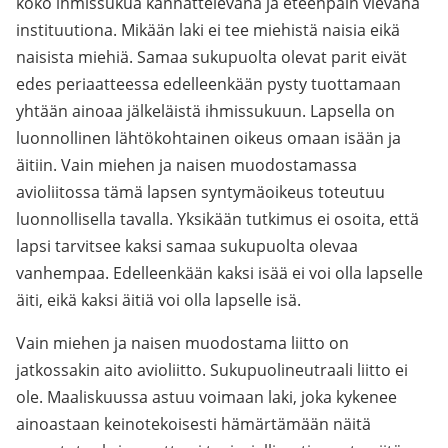
koko ihmissukua kannattelevana ja eteenpäin vievänä
instituutiona. Mikään laki ei tee miehistä naisia eikä
naisista miehiä. Samaa sukupuolta olevat parit eivät
edes periaatteessa edelleenkään pysty tuottamaan
yhtään ainoaa jälkeläistä ihmissukuun. Lapsella on
luonnollinen lähtökohtainen oikeus omaan isään ja
äitiin. Vain miehen ja naisen muodostamassa
avioliitossa tämä lapsen syntymäoikeus toteutuu
luonnollisella tavalla. Yksikään tutkimus ei osoita, että
lapsi tarvitsee kaksi samaa sukupuolta olevaa
vanhempaa. Edelleenkään kaksi isää ei voi olla lapselle
äiti, eikä kaksi äitiä voi olla lapselle isä.
Vain miehen ja naisen muodostama liitto on
jatkossakin aito avioliitto. Sukupuolineutraali liitto ei
ole. Maaliskuussa astuu voimaan laki, joka kykenee
ainoastaan keinotekoisesti hämärtämään näitä