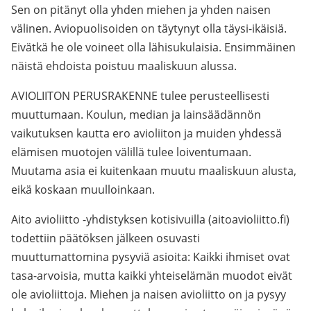
Sen on pitänyt olla yhden miehen ja yhden naisen
välinen. Aviopuolisoiden on täytynyt olla täysi-ikäisiä.
Eivätkä he ole voineet olla lähisukulaisia. Ensimmäinen
näistä ehdoista poistuu maaliskuun alussa.
AVIOLIITON PERUSRAKENNE tulee perusteellisesti
muuttumaan. Koulun, median ja lainsäädännön
vaikutuksen kautta ero avioliiton ja muiden yhdessä
elämisen muotojen välillä tulee loiventumaan.
Muutama asia ei kuitenkaan muutu maaliskuun alusta,
eikä koskaan muulloinkaan.
Aito avioliitto -yhdistyksen kotisivuilla (aitoavioliitto.fi)
todettiin päätöksen jälkeen osuvasti
muuttumattomina pysyviä asioita: Kaikki ihmiset ovat
tasa-arvoisia, mutta kaikki yhteiselämän muodot eivät
ole avioliittoja. Miehen ja naisen avioliitto on ja pysyy