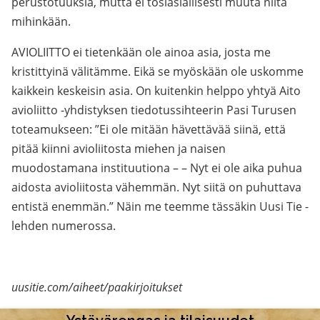
perustotuuksia, mutta ei tosiasiallisesti muuta niitä
mihinkään.
AVIOLIITTO ei tietenkään ole ainoa asia, josta me
kristittyinä välitämme. Eikä se myöskään ole uskomme
kaikkein keskeisin asia. On kuitenkin helppo yhtyä Aito
avioliitto -yhdistyksen tiedotussihteerin Pasi Turusen
toteamukseen: ”Ei ole mitään hävettävää siinä, että
pitää kiinni avioliitosta miehen ja naisen
muodostamana instituutiona – – Nyt ei ole aika puhua
aidosta avioliitosta vähemmän. Nyt siitä on puhuttava
entistä enemmän.” Näin me teemme tässäkin Uusi Tie -
lehden numerossa.
uusitie.com/aiheet/paakirjoitukset