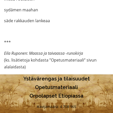
sydämen maahan
säde rakkauden lankeaa
***
Eila Ruponen: Maassa ja taivaassa -runokirja
(ks. lisätietoja kohdasta ”Opetusmateriaali” sivun
alalaidasta)
Ystävärengas ja tilaisuudet
Opetusmateriaali
Orpolapset Etiopiassa
Kävijämäärä: 4 708 965