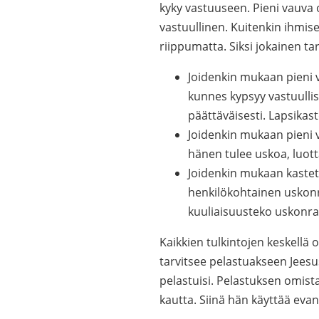
kyky vastuuseen. Pieni vauva o
vastuullinen. Kuitenkin ihmis
riippumatta. Siksi jokainen ta
Joidenkin mukaan pieni 
kunnes kypsyy vastuullise
päättäväisesti. Lapsikast
Joidenkin mukaan pieni va
hänen tulee uskoa, luot
Joidenkin mukaan kastett
henkilökohtainen uskonr
kuuliaisuusteko uskonra
Kaikkien tulkintojen keskellä
tarvitsee pelastuakseen Jeesus
pelastuisi. Pelastuksen omis
kautta. Siinä hän käyttää evan