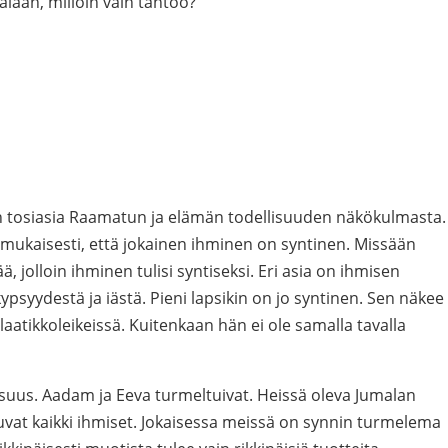
aan, milloin vain tahtoo?
en tosiasia Raamatun ja elämän todellisuuden näkökulmasta.
kaisesti, että jokainen ihminen on syntinen. Missään
ää, jolloin ihminen tulisi syntiseksi. Eri asia on ihmisen
ypsyydestä ja iästä. Pieni lapsikin on jo syntinen. Sen näkee
laatikkoleikeissä. Kuitenkaan hän ei ole samalla tavalla
suus. Aadam ja Eeva turmeltuivat. Heissä oleva Jumalan
tuvat kaikki ihmiset. Jokaisessa meissä on synnin turmelema