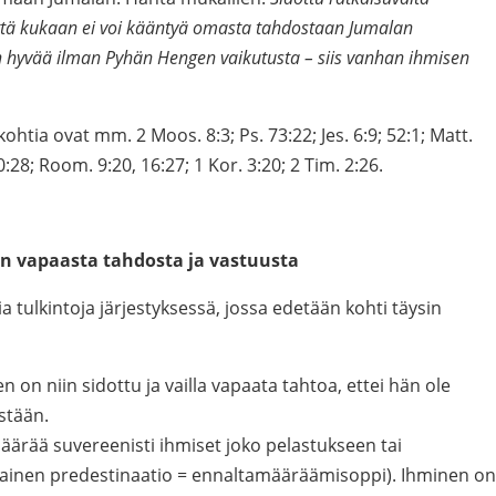
ttä kukaan ei voi
kääntyä omasta tahdostaan Jumalan
n hyvää
ilman Pyhän Hengen vaikutusta – siis vanhan ihmisen
tia ovat mm. 2 Moos. 8:3; Ps. 73:22; Jes. 6:9; 52:1; Matt.
0:28; Room. 9:20, 16:27; 1 Kor. 3:20; 2 Tim. 2:26.
en vapaasta tahdosta ja vastuusta
ia tulkintoja järjestyksessä, jossa edetään kohti täysin
en on niin sidottu ja vailla vapaata tahtoa, ettei hän ole
stään.
äärää suvereenisti ihmiset joko pelastukseen tai
ainen predestinaatio = ennaltamääräämisoppi). Ihminen on