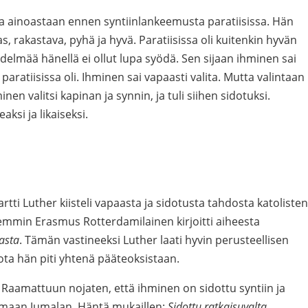
aa ainoastaan ennen syntiinlankeemusta paratiisissa. Hän
as, rakastava, pyhä ja hyvä. Paratiisissa oli kuitenkin hyvän
delmää hänellä ei ollut lupa syödä. Sen sijaan ihminen sai
paratiisissa oli. Ihminen sai vapaasti valita. Mutta valintaan
inen valitsi kapinan ja synnin, ja tuli siihen sidotuksi.
ksi ja likaiseksi.
rtti Luther kiisteli vapaasta ja sidotusta tahdosta katolisten
iemmin Erasmus Rotterdamilainen kirjoitti aiheesta
asta
. Tämän vastineeksi Luther laati hyvin perusteellisen
jota hän piti yhtenä pääteoksistaan.
i Raamattuun nojaten, että ihminen on sidottu syntiin ja
emaan Jumalan. Häntä mukaillen:
Sidottu ratkaisuvalta