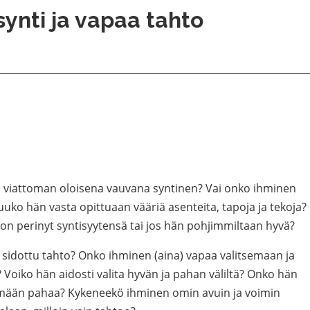
synti ja vapaa tahto
 viattoman oloisena vauvana syntinen? Vai onko ihminen
ko hän vasta opittuaan vääriä asenteita, tapoja ja tekoja?
n on perinyt syntisyytensä tai jos hän pohjimmiltaan hyvä?
 sidottu tahto? Onko ihminen (aina) vapaa valitsemaan ja
oiko hän aidosti valita hyvän ja pahan väliltä? Onko hän
emään pahaa? Kykeneekö ihminen omin avuin ja voimin