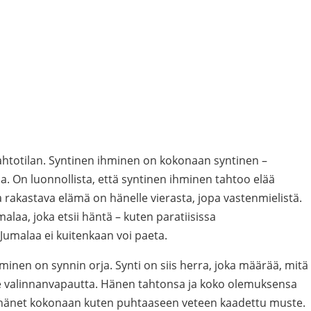
ahtotilan. Syntinen ihminen on kokonaan syntinen –
. On luonnollista, että syntinen ihminen tahtoo elää
ja rakastava elämä on hänelle vierasta, jopa vastenmielistä.
laa, joka etsii häntä – kuten paratiisissa
Jumalaa ei kuitenkaan voi paeta.
inen on synnin orja. Synti on siis herra, joka määrää, mitä
ole valinnanvapautta. Hänen tahtonsa ja koko olemuksensa
ii hänet kokonaan kuten puhtaaseen veteen kaadettu muste.