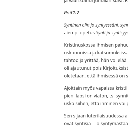
ja vääristämä Jumalan kuva. Ri
Ps 51:7
Syntinen olin jo syntyessäni, synn
aiempi opetus
Synti ja syntisyys
Kristinuskossa ihmisen pahuu
uskonnoissa ja katsomuksissa
tahtoo ja yrittää, hän voi elä
oli ajautunut pois Kirjoituksi
oletetaan, että ihmisessä on 
Ajoittain myös vapaissa kristi
pieni lapsi on viaton, ts. synn
usko siihen, että ihminen voi
Sen sijaan luterilaisuudessa 
ovat syntisiä – jo syntymästää