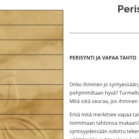
Peri
PERISYNTI JA VAPAA TAHTO
Onko ihminen jo syntyessään,
pohjimmiltaan hyvä? Turmeltuu
Mitä siitä seuraa, jos ihmine
Entä mitä merkitsee vapaa tai
toimimaan tahtonsa mukaan? V
syntisyydessään sidottu tek