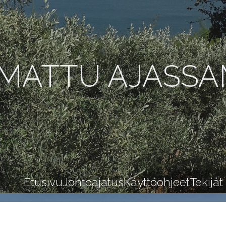
MATTU AJASS
Etusivu
Johtoajatus
Käyttöohjeet
Tekijät