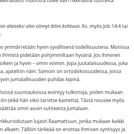
kkinäisesti muotista tulee vain rikkinäisiä tuotteita.
in alaiseksi olen siinnyt äitini kohtuun.
Ks. myös Job 14:4 tai
.
s ymmärretään hyvin syvällisenä todellisuutena. Monissa
 ihmistä pidetään pohjimmiltaan hyvänä. Jos ihminen
ä oikein ja hyvin – omin voimin. Jopa juutalaisuudessa, joka
sta, ajateltiin näin. Samoin on ortodoksisuudessa, jossa
syvin jumalallisuuden puhdas kipinä.
llisissä suuntauksissa esiintyy tulkintoja, joiden mukaan
itön (eikä hän siksi tarvitse kastetta). Tästä nousee myös
 päättää omin avuin suhteesta Jumalaan.
ankkuroidutaan lujasti Raamattuun, jonka mukaan kaikki
n alkaen. Tällöin tärkeää on erottaa ihmisen syntisyys ja