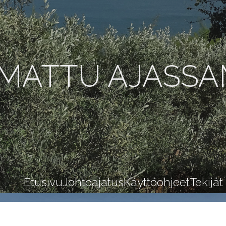
MATTU AJASS
Etusivu
Johtoajatus
Käyttöohjeet
Tekijät