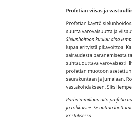
Profetian viisas ja vastuull
Profetian käyttö sielunhoidos
suurta varovaisuutta ja viisa
Sielunhoitoon kuuluu aina lempe
lupaa erityistä pikavoittoa. K
sairaudesta paranemisesta tai
suhtauduttava varovaisesti. Ih
profetian muotoon asetettuna
seurakuntaan ja Jumalaan. Roh
vastakohdakseen. Siksi lempey
Parhaimmillaan aito profetia au
ja rohkaisee. Se auttaa luotta
Kristuksessa.