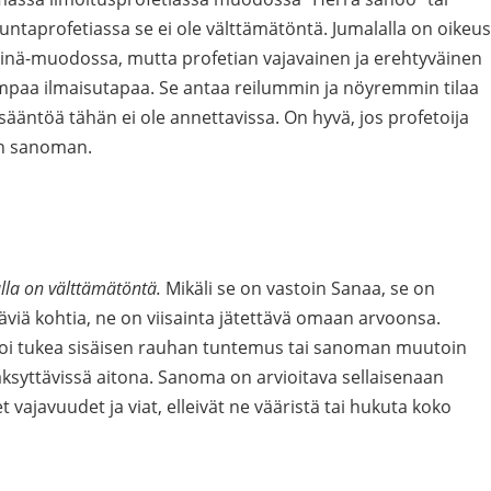
untaprofetiassa se ei ole välttämätöntä. Jumalalla on oikeus
 Minä-muodossa, mutta profetian vajavainen ja erehtyväinen
paa ilmaisutapaa. Se antaa reilummin ja nöyremmin tilaa
sääntöä tähän ei ole annettavissa. On hyvä, jos profetoija
an sanoman.
lla on välttämätöntä.
Mikäli se on vastoin Sanaa, se on
ttäviä kohtia, ne on viisainta jätettävä omaan arvoonsa.
voi tukea sisäisen rauhan tuntemus tai sanoman muutoin
ksyttävissä aitona. Sanoma on arvioitava sellaisenaan
t vajavuudet ja viat, elleivät ne vääristä tai hukuta koko