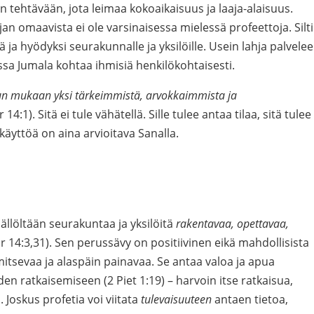
 tehtävään, jota leimaa kokoaikaisuus ja laaja-alaisuus.
n omaavista ei ole varsinaisessa mielessä profeettoja. Silti
 ja hyödyksi seurakunnalle ja yksilöille. Usein lahja palvelee
oissa Jumala kohtaa ihmisiä henkilökohtaisesti.
un mukaan yksi tärkeimmistä, arvokkaimmista ja
 14:1). Sitä ei tule vähätellä. Sille tulee antaa tilaa, sitä tulee
 käyttöä on aina arvioitava Sanalla.
sällöltään seurakuntaa ja yksilöitä
rakentavaa, opettavaa,
r 14:3,31). Sen perussävy on positiivinen eikä mahdollisista
itsevaa ja alaspäin painavaa. Se antaa valoa ja apua
iiden ratkaisemiseen (2 Piet 1:19) – harvoin itse ratkaisua,
. Joskus profetia voi viitata
tulevaisuuteen
antaen tietoa,