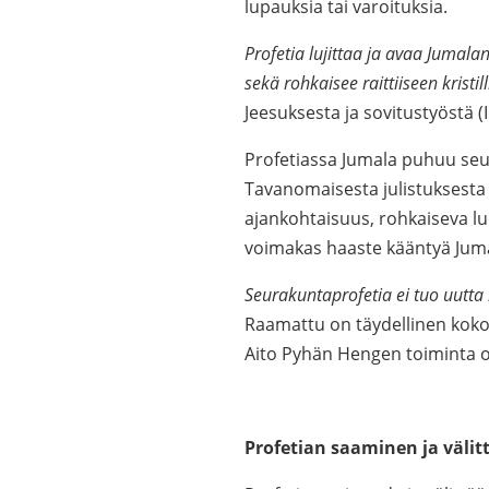
lupauksia tai varoituksia.
Profetia lujittaa ja avaa Jumalan
sekä rohkaisee raittiiseen krist
Jeesuksesta ja sovitustyöstä (I
Profetiassa Jumala puhuu seura
Tavanomaisesta julistuksesta 
ajankohtaisuus, rohkaiseva luo
voimakas haaste kääntyä Jum
Seurakuntaprofetia ei tuo uutta 
Raamattu on täydellinen koko
Aito Pyhän Hengen toiminta o
Profetian saaminen ja väli