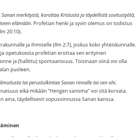
 Sanan merkitystä, korottaa Kristusta ja täydellistä sovitustyötä,
illiseen elämään.
Profetian henki ja syvin olemus on todistus
lm 20:10).
kunnalle ja ihmiselle (Ilm 2:7), joskus koko yhteiskunnalle.
ja opetuksesta profetian erottaa sen erityinen
nne ja (hallittu) spontaanisuus. Toisinaan siinä voi olla
alan puoleen.
ilmoitusta tai perustulkintaa Sanan rinnalle tai sen ohi.
naisuus eikä mikään ”Hengen sanoma” voi sitä korvata.
n aina, täydellisesti sopusoinnussa Sanan kanssa.
ttäminen