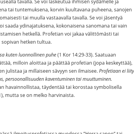
 usealla tavalla. Se voi laskeutua ihmisen sydämelle ja
ena tai tuntemuksena, korvin kuultavana puheena, sanojen
maisesti tai muulla vastaavalla tavalla. Se voi jäsentyä
voi saada ydinajatuksena, kokonaisena sanomana tai vain
istamisen hetkellä. Profetian voi jakaa välittömästi tai
a sopivan hetken tultua.
ssa kuten luonnollinen puhe
(1 Kor 14:29-33). Saatuaan
ää, milloin aloittaa ja päättää profetian (jopa keskeyttää),
n julistaa ja millaiseen sävyyn sen ilmaisee.
Profetiaan ei liity
s, persoonallisuuden kaventuminen tai muuttuminen.
n havainnollistaa, täydentää tai korostaa symbolisella
1), mutta se on melko harvinaista.
ömässä ilmoitusprofetiassa muodossa ”Herra sanoo” tai