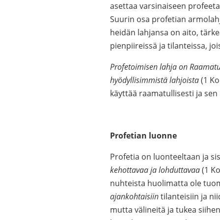
asettaa varsinaiseen profeetan
Suurin osa profetian armolahja
heidän lahjansa on aito, tärkeä
pienpiireissä ja tilanteissa, j
Profetoimisen lahja on Raamat
hyödyllisimmistä lahjoista
(1 Kor
käyttää raamatullisesti ja sen
Profetian luonne
Profetia on luonteeltaan ja si
kehottavaa ja lohduttavaa
(1 Ko
nuhteista huolimatta ole tuom
ajankohtaisiin
tilanteisiin ja n
mutta välineitä ja tukea siihen