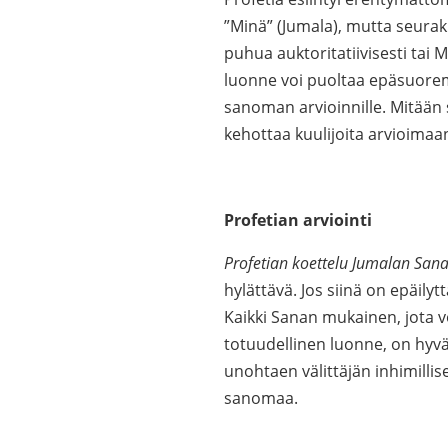
”Minä” (Jumala), mutta seurak
puhua auktoritatiivisesti tai
luonne voi puoltaa epäsuorem
sanoman arvioinnille. Mitään 
kehottaa kuulijoita arvioima
Profetian arviointi
Profetian koettelu Jumalan Sana
hylättävä. Jos siinä on epäily
Kaikki Sanan mukainen, jota 
totuudellinen luonne, on hyvä
unohtaen välittäjän inhimillise
sanomaa.