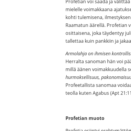
Profetian voi saada ja välittää
mielelle voimakkaana ajatuks
kohti tulemisena, ilmestykseno
Raamatun äärellä. Profetian 
osittaisena, joka täydentyy jul
tallettaa kuin pankkiin ja jaka
Armolahja on ihmisen kontrolli
Herralta sanoman hän voi päätt
millä äänen voimakkuudella se
hurmoksellisuus, pakonomaisuu
Profeetallista sanomaa voidaa
teolla kuten Agabus (Apt 21:1
Profetian muoto
Profetia esiintyi erehtymätt