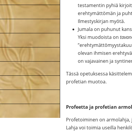
testamentin pyhiä kirjo
erehtymättömän ja puhta
Ilmestyskirjan myötä.
Jumala on puhunut kansall
Yksi muodoista on
tavan
”erehtymättömyystakuut
olevan ihmisen erehtyvä
on vajavainen ja syntine
Tässä opetuksessa käsittelem
profetian muotoa.
Profeetta ja profetian armo
Profetoiminen on armolahja, j
Lahja voi toimia useilla henkil