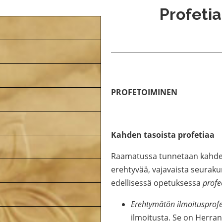
Profetia
PROFETOIMINEN
Kahden tasoista profetiaa
Raamatussa tunnetaan kahdenl
erehtyvää, vajavaista seurakun
edellisessä opetuksessa
profe
Erehtymätön ilmoitusprofe
ilmoitusta. Se on Herra