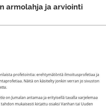
n armolahja ja arviointi
aista profetointia: erehtymätöntä ilmoitusprofetiaa ja
taprofetiaa. Näitä on käsitelty jonkin verran jo sivuston
etta
.
tia
on Jumalan antamaa ja erityisellä tavalla varjelemaa
n tahdon mukaisesti kirjattu osaksi Vanhan tai Uuden