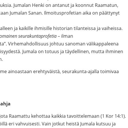
ituksia. Jumalan Henki on antanut ja koonnut Raamatun,
an Jumalan Sanan. Ilmoitusprofetian aika on päättynyt
een ja kaikille ihmisille historian tilanteissa ja vaiheissa.
omainen seurakuntaprofetia
– ilman
a”. Virhemahdollisuus johtuu sanoman välikappaleena
isyydestä. Jumala on totuus ja täydellinen, mutta ihminen
n.
me ainoastaan erehtyväistä, seurakunta-ajalla toimivaa
lahja
ota Raamattu kehottaa kaikkia tavoittelemaan (1 Kor 14:1).
öillä eri vahvuisesti. Vain jotkut heistä Jumala kutsuu ja