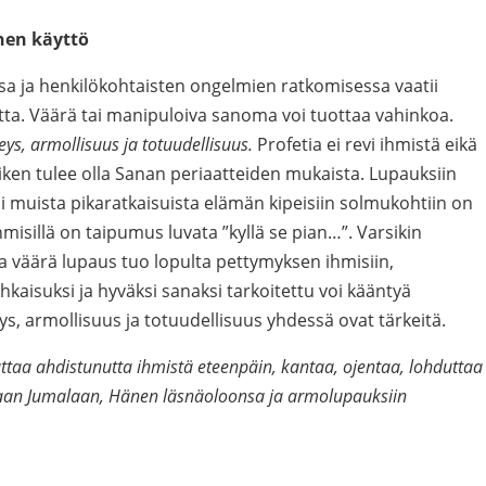
inen käyttö
sa ja henkilökohtaisten ongelmien ratkomisessa vaatii
utta. Väärä tai manipuloiva sanoma voi tuottaa vahinkoa.
ys, armollisuus ja totuudellisuus.
Profetia ei revi ihmistä eikä
aiken tulee olla Sanan periaatteiden mukaista. Lupauksiin
 muista pikaratkaisuista elämän kipeisiin solmukohtiin on
misillä on taipumus luvata ”kyllä se pian…”. Varsikin
 väärä lupaus tuo lopulta pettymyksen ihmisiin,
kaisuksi ja hyväksi sanaksi tarkoitettu voi kääntyä
s, armollisuus ja totuudellisuus yhdessä ovat tärkeitä.
ttaa ahdistunutta ihmistä eteenpäin, kantaa, ojentaa, lohduttaa
maan Jumalaan, Hänen läsnäoloonsa ja armolupauksiin