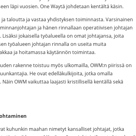
een läpi vuosien. One Waytä johdetaan kentältä käsin.
a ja taloutta ja vastaa yhdistyksen toiminnasta. Varsinainen
iminnanjohtajan ja hänen rinnallaan operatiivisen johtajan
. Lisäksi jokaisella työalueella on omat johtajansa, joita
n työalueen johtajan rinnalla on useita muita
akkaa ja hoitamassa käytännön toimintaa.
uden rakenne toistuu myös ulkomailla, OWM:n piirissä on
uunkantajia. He ovat edelläkulkijoita, jotka omalla
 Näin OWM vaikuttaa laajasti kristillisellä kentällä sekä
johtaminen
avat kuhunkin maahan nimetyt kansalliset johtajat, jotka