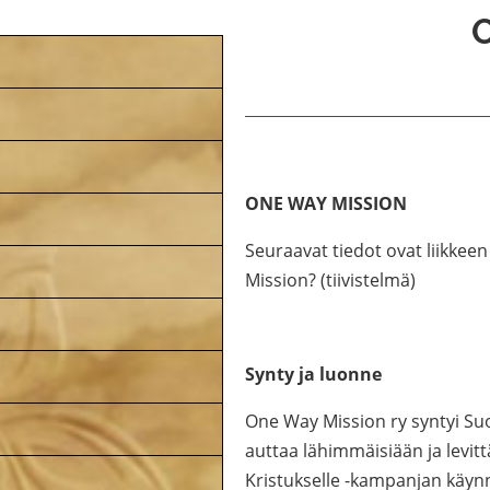
ONE WAY MISSION
Seuraavat tiedot ovat liikkee
Mission? (tiivistelmä)
Synty ja luonne
One Way Mission ry syntyi S
auttaa lähimmäisiään ja levi
Kristukselle -kampanjan käynn