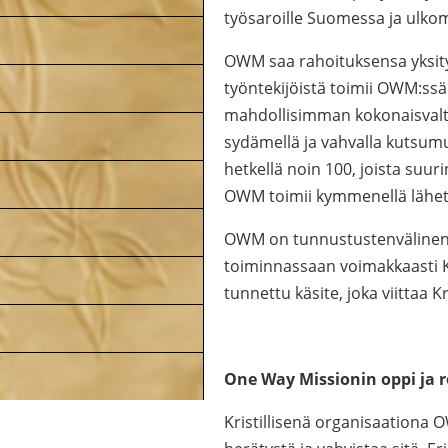
työsaroille Suomessa ja ulkom
OWM saa rahoituksensa yksityis
työntekijöistä toimii OWM:ss
mahdollisimman kokonaisvalt
sydämellä ja vahvalla kutsumus
hetkellä noin 100, joista suuri
OWM toimii kymmenellä lähetys
OWM on tunnustustenvälinen o
toiminnassaan voimakkaasti Kr
tunnettu käsite, joka viittaa K
One Way Missionin oppi ja r
Kristillisenä organisaationa 