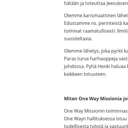
hätään ja toteuttaa Jeesukse
Olemme karismaattinen lähety
Edustamme ns. perinteistä ka
toimivat raamatullisesti. Ilmi
suositeltavia.
Olemme lähetys, joka pyrkii ka
Paras turva harhaoppeja vas
johdossa. Pyhä Henki haluaa k
kaikkeen totuuteen.
Miten One Way Missionia j
One Way Missionin toiminnasta
One Wayn hallituksessa istuu 4
todellisesta työstä ja vastuu