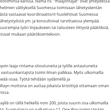
htotiiminsä kanssa. Nämä ns. ”maajohtajat” ovat yhteydessä
 puhelimen välityksellä Suomessa toimivaan lähetyskentän
tästä vastaavat koordinaattorit huolehtivat Suomessa
lähetystyöstä ym. ja konsultoivat tarvittaessa ylempää
uurempia työn linjaukseen tai talouteen liittyviä päätöksiä,
 astuvat mukaan päätöksentekoon.
vin laaja rintama sitoutuneita ja työlle antautuneita
vastuunkantajista toimii ilman palkkaa. Myös ulkomailla
keää osaa. Työtä tehdään sydämellä ja
Wayn mottona on auttaa jokaista kristittyä ottamaan oman
issa.
ayllä on tällä hetkellä noin 200, joista suurin osa ulkomailla
öitä. Suomalaisia on palkattuna 12. One Way toimii tänään