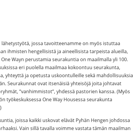
lähetystyötä, jossa tavoitteenamme on myös istuttaa
 ihmisten hengellisistä ja aineellisista tarpeista alueilla,
e. One Wayn perustamia seurakuntia on maailmalla yli 100.
ksissa eri puolella maailmaa kokoontuu seurakunta,
a, yhteyttä ja opetusta uskoontulleille sekä mahdollisuuksia
än. Seurakunnat ovat itsenäisiä yhteisöjä joita johtavat
oryhmät, ”vanhimmistot”, yhdessä pastorien kanssa. (Myös
stön työkeskuksessa One Way Housessa seurakunta
)
tia, joissa kaikki uskovat elävät Pyhän Hengen johdossa
rhaaksi. Vain sillä tavalla voimme vastata tämän maailman