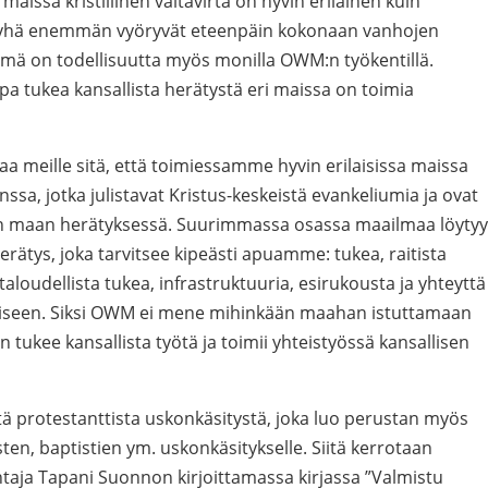
i maissa kristillinen valtavirta on hyvin erilainen kuin
 yhä enemmän vyöryvät eteenpäin kokonaan vanhojen
ämä on todellisuutta myös monilla OWM:n työkentillä.
pa tukea kansallista herätystä eri maissa on toimia
aa meille sitä, että toimiessamme hyvin erilaisissa maissa
sa, jotka julistavat Kristus-keskeistä evankeliumia ja ovat
on maan herätyksessä. Suurimmassa osassa maailmaa löytyy
erätys, joka tarvitsee kipeästi apuamme: tukea, raitista
aloudellista tukea, infrastruktuuria, esirukousta ja yhteyttä
iseen. Siksi OWM ei mene mihinkään maahan istuttamaan
an tukee kansallista työtä ja toimii yhteistyössä kansallisen
ä protestanttista uskonkäsitystä, joka luo perustan myös
sten, baptistien ym. uskonkäsitykselle. Siitä kerrotaan
ja Tapani Suonnon kirjoittamassa kirjassa ”Valmistu