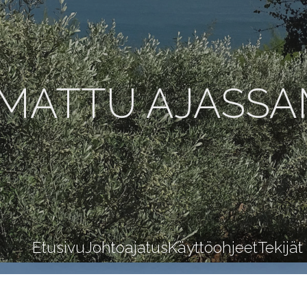
MATTU AJASS
Etusivu
Johtoajatus
Käyttöohjeet
Tekijät