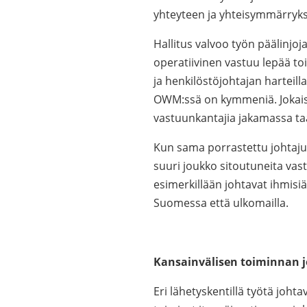
yhteyteen ja yhteisymmärryks
Hallitus valvoo työn päälinjoj
operatiivinen vastuu lepää to
ja henkilöstöjohtajan harteilla
OWM:ssä on kymmeniä. Jokaise
vastuunkantajia jakamassa ta
Kun sama porrastettu johtaju
suuri joukko sitoutuneita vast
esimerkillään johtavat ihmisiä.
Suomessa että ulkomailla.
Kansainvälisen toiminnan 
Eri lähetyskentillä työtä joht