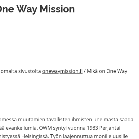
One Way Mission
n omalta sivustolta
onewaymission.fi
/ Mikä on One Way
uomessa muutamien tavallisten ihmisten unelmasta saada
ttää evankeliumia. OWM syntyi vuonna 1983 Perjantai
istyessä Helsingissä. Työn laajennuttua monille uusille