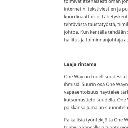
toimivat itsenäisesti oman jo
internetin, tekstiviestien ja
koordinaattoriin. Lähetysken
tehtävästä taustatyöstä, tiimi
johtoa. Kun kentällä tehdään s
hallitus ja toiminnanjohtaja
Laaja rintama
One Way on todellisuudessa hy
ihmisiä. Suurin osa One Wayn 
vapaaehtoisuus näyttelee tär
kutsumustietoisuudella. One 
paikkansa Jumalan suunnitelm
Palkallisia työntekijöitä One W
toimivia kansallisia työntekij