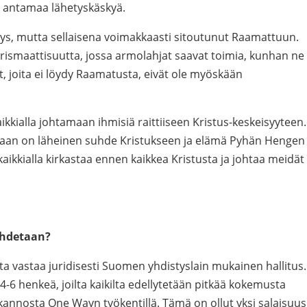
n antamaa lähetyskäskyä.
s, mutta sellaisena voimakkaasti sitoutunut Raamattuun.
rismaattisuutta, jossa armolahjat saavat toimia, kunhan ne
öt, joita ei löydy Raamatusta, eivät ole myöskään
ikkialla johtamaan ihmisiä raittiiseen Kristus-keskeisyyteen.
taan on läheinen suhde Kristukseen ja elämä Pyhän Hengen
aikkialla kirkastaa ennen kaikkea Kristusta ja johtaa meidät
ohdetaan?
 vastaa juridisesti Suomen yhdistyslain mukainen hallitus.
-6 henkeä, joilta kaikilta edellytetään pitkää kokemusta
nkannosta One Wayn työkentillä. Tämä on ollut yksi salaisuus