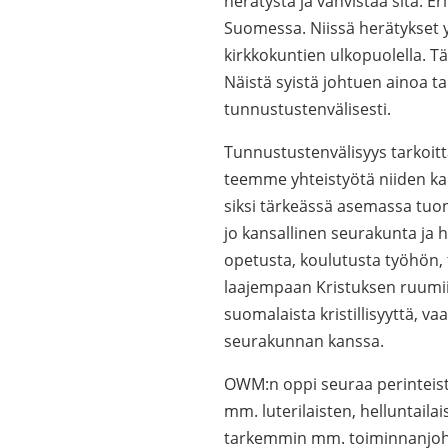
herätystä ja vahvistaa sitä. Er
Suomessa. Niissä herätykset
kirkkokuntien ulkopuolella. T
Näistä syistä johtuen ainoa ta
tunnustustenvälisesti.
Tunnustustenvälisyys tarkoitt
teemme yhteistyötä niiden kans
siksi tärkeässä asemassa tu
jo kansallinen seurakunta ja h
opetusta, koulutusta työhön, t
laajempaan Kristuksen ruumi
suomalaista kristillisyyttä, va
seurakunnan kanssa.
OWM:n oppi seuraa perinteist
mm. luterilaisten, helluntailai
tarkemmin mm. toiminnanjohta