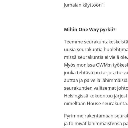
Jumalan käyttöön”.
Mihin One Way pyrkii?
Teemme seurakuntakeskeistä 
uusia seurakuntia huolehtimaan
missä seurakuntia ei vielä ol
Myös monissa OWM:n työkesku
jonka tehtävä on tarjota turva
auttaa ja palvella lähimmäisiä
seurakuntien valitsemat joht
Helsingissä kokoontuu järje
nimeltään House-seurakunta.
Pyrimme rakentamaan seurakun
ja toimivat lähimmäistensä pa