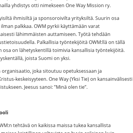
ailla yhdistys otti nimekseen One Way Mission ry.
iltä ihmisiltä ja sponsoroivilta yrityksiltä. Suurin osa
ä ilman palkkaa. OWM pyrkii käyttämään varat
aisesti lähimmäisten auttamiseen. Työtä tehdään
tietoisuudella. Palkallisia työntekijöitä OWM:llä on tällä
n osa on lähetyskentillä toimivia kansallisia työntekijöitä.
kentällä, joista Suomi on yksi.
rganisaatio, joka sitoutuu opetuksessaan ja
istus-keskeisyyteen. One Way (Yksi Tie) on kansainvälisesti
ristukseen. Jeesus sanoi: ”Minä olen tie”.
ooli
OWM:n tehtävä on kaikissa maissa tukea kansallista