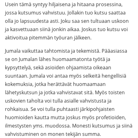
Usein tämä syntyy hiljaisena ja hitaana prosessina,
jossa kutsumus vahvistuu. Jollakin tuo kutsu saattaa
olla jo lapsuudesta asti. Joku saa sen tultuaan uskoon
ja kasvettuaan siinä jonkin aikaa. Joskus tuo kutsu voi
aktivoitua pitemmän työuran jälkeen.
Jumala vaikuttaa tahtomista ja tekemistä. Pääasiassa
se on Jumalan lähes huomaamatonta työtä ja
kypsyttelyä, sekä asioiden ohjaamista oikeaan
suuntaan. Jumala voi antaa myös selkeitä hengellisiä
kokemuksia, jotka herättävät huomaamaan
lähetyskutsun ja jotka vahvistavat sitä. Myös toisten
uskovien taholta voi tulla asialle vahvistusta ja
rohkaisua. Se voi tulla puhtaasti järkipohjaisten
huomioiden kautta mutta joskus myös profetioiden,
ilmestysten yms. muodossa. Monesti kutsumus ja siinä
vahvistuminen on monen tekijän summa.