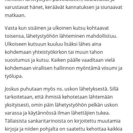
varustavat hänet, keräävät kannatuksen ja siunaavat
matkaan.
Vasta kun sisäinen ja ulkoinen kutsu kohtaavat
toisensa, lähetystyöhön lähteminen mahdollistuu.
Ulkoiseen kutsuun kuuluu lisäksi lähes aina
kohdemaan yhteistyökirkon tai muun tahon
suostumus ja kutsu. Kaiken päälle vaaditaan vielä
kohdemaan virallisen hallinnon myöntämä viisumi ja
työlupa.
Joskus puhutaan myös ns. uskon lähetyksestä. Sillä
tarkoitetaan, että ihmisiä kehotetaan lähtemään
yksityisesti, omin päin lähetystyöhön pelkän uskon
varassa ja käytännössä ilman lähettäjien tukea.
Tällaisista sankaritarinoista on kirjoitettu muutamia
kirjoja ja niiden pohjalta on saatettu kehottaa kaikkia