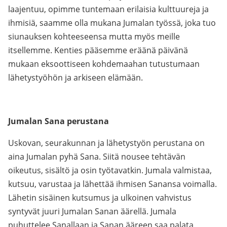
laajentuu, opimme tuntemaan erilaisia kulttuureja ja
ihmisiä, saamme olla mukana Jumalan työssä, joka tuo
siunauksen kohteeseensa mutta myös meille
itsellemme. Kenties pääsemme eräänä päivänä
mukaan eksoottiseen kohdemaahan tutustumaan
lähetystyöhön ja arkiseen elämään.
Jumalan Sana perustana
Uskovan, seurakunnan ja lähetystyön perustana on
aina Jumalan pyhä Sana. Siitä nousee tehtävän
oikeutus, sisältö ja osin työtavatkin. Jumala valmistaa,
kutsuu, varustaa ja lähettää ihmisen Sanansa voimalla.
Lähetin sisäinen kutsumus ja ulkoinen vahvistus
syntyvät juuri Jumalan Sanan äärellä. Jumala
puhuttelee Sanallaan ja Sanan ääreen saa palata