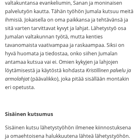
valtakuntansa evankeliumin, Sanan ja moninaisen
palvelutyön kautta. Tähän työhön Jumala kutsuu meitä
ihmisiä. Jokaisella on oma paikkansa ja tehtävänsä ja
sitä varten tarvittavat kyvyt ja lahjat. Lähetystyö osa
Jumalan valtakunnan työtä, mutta kenties
tavanomaista vaativampaa ja raskaampaa. Siksi on
hyvä huomata ja tiedostaa, onko siihen Jumalan
antamaa kutsua vai ei. Omien kykyjen ja lahjojen
löytämisestä ja käytöstä kohdasta
Kristillinen palvelu ja
armolahjat
(päävalikko), joka pitää sisällään montakin
eri opetusta.
Sisäinen kutsumus
Sisäinen kutsu lähetystyöhön ilmenee kiinnostuksena
ja omaehtoisena halukkuutena lähteä lähetystyöhön.