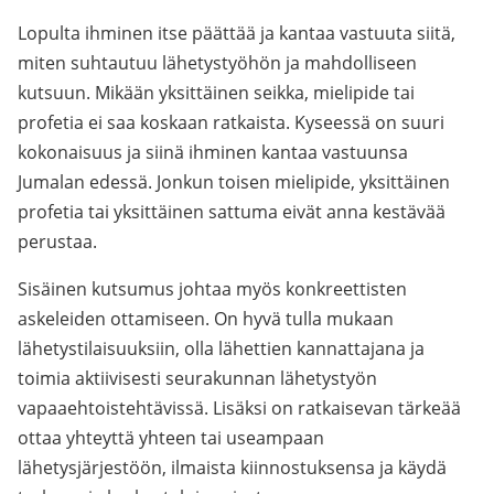
Lopulta ihminen itse päättää ja kantaa vastuuta siitä,
miten suhtautuu lähetystyöhön ja mahdolliseen
kutsuun. Mikään yksittäinen seikka, mielipide tai
profetia ei saa koskaan ratkaista. Kyseessä on suuri
kokonaisuus ja siinä ihminen kantaa vastuunsa
Jumalan edessä. Jonkun toisen mielipide, yksittäinen
profetia tai yksittäinen sattuma eivät anna kestävää
perustaa.
Sisäinen kutsumus johtaa myös konkreettisten
askeleiden ottamiseen. On hyvä tulla mukaan
lähetystilaisuuksiin, olla lähettien kannattajana ja
toimia aktiivisesti seurakunnan lähetystyön
vapaaehtoistehtävissä. Lisäksi on ratkaisevan tärkeää
ottaa yhteyttä yhteen tai useampaan
lähetysjärjestöön, ilmaista kiinnostuksensa ja käydä