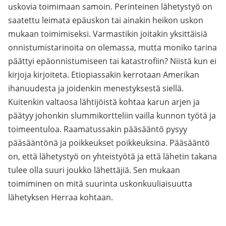
uskovia toimimaan samoin. Perinteinen lähetystyö on
saatettu leimata epäuskon tai ainakin heikon uskon
mukaan toimimiseksi. Varmastikin joitakin yksittäisiä
onnistumistarinoita on olemassa, mutta moniko tarina
päättyi epäonnistumiseen tai katastrofiin? Niistä kun ei
kirjoja kirjoiteta. Etiopiassakin kerrotaan Amerikan
ihanuudesta ja joidenkin menestyksestä siellä.
Kuitenkin valtaosa lähtijöistä kohtaa karun arjen ja
päätyy johonkin slummikortteliin vailla kunnon työtä ja
toimeentuloa. Raamatussakin pääsääntö pysyy
pääsääntönä ja poikkeukset poikkeuksina. Pääsääntö
on, että lähetystyö on yhteistyötä ja että lähetin takana
tulee olla suuri joukko lähettäjiä. Sen mukaan
toimiminen on mitä suurinta uskonkuuliaisuutta
lähetyksen Herraa kohtaan.