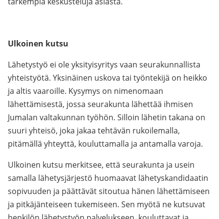
tarkempia keskusteluja asiasta.
Ulkoinen kutsu
Lähetystyö ei ole yksityisyritys vaan seurakunnallista
yhteistyötä. Yksinäinen uskova tai työntekijä on heikko
ja altis vaaroille. Kysymys on nimenomaan
lähettämisestä, jossa seurakunta lähettää ihmisen
Jumalan valtakunnan työhön. Silloin lähetin takana on
suuri yhteisö, joka jakaa tehtävän rukoilemalla,
pitämällä yhteyttä, kouluttamalla ja antamalla varoja.
Ulkoinen kutsu merkitsee, että seurakunta ja usein
samalla lähetysjärjestö huomaavat lähetyskandidaatin
sopivuuden ja päättävät sitoutua hänen lähettämiseen
ja pitkäjänteiseen tukemiseen. Sen myötä ne kutsuvat
henkilön lähetystyön palvelukseen, kouluttavat ja