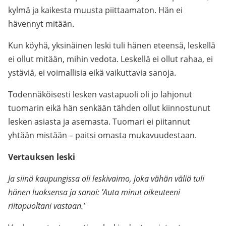
kylmä ja kaikesta muusta piittaamaton. Hän ei
hävennyt mitään.
Kun köyhä, yksinäinen leski tuli hänen eteensä, leskellä
ei ollut mitään, mihin vedota. Leskellä ei ollut rahaa, ei
ystäviä, ei voimallisia eikä vaikuttavia sanoja.
Todennäköisesti lesken vastapuoli oli jo lahjonut
tuomarin eikä hän senkään tähden ollut kiinnostunut
lesken asiasta ja asemasta. Tuomari ei piitannut
yhtään mistään – paitsi omasta mukavuudestaan.
Vertauksen leski
Ja siinä kaupungissa oli leskivaimo, joka vähän väliä tuli
hänen luoksensa ja sanoi: ’Auta minut oikeuteeni
riitapuoltani vastaan.’