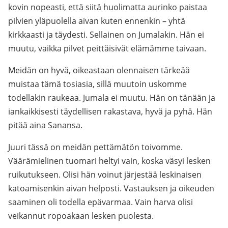
kovin nopeasti, että siitä huolimatta aurinko paistaa
pilvien yläpuolella aivan kuten ennenkin – yhtä
kirkkaasti ja täydesti. Sellainen on Jumalakin. Hän ei
muutu, vaikka pilvet peittäisivät elämämme taivaan.
Meidän on hyvä, oikeastaan olennaisen tärkeää
muistaa tämä tosiasia, sillä muutoin uskomme
todellakin raukeaa. Jumala ei muutu. Hän on tänään ja
iankaikkisesti täydellisen rakastava, hyvä ja pyhä. Hän
pitää aina Sanansa.
Juuri tässä on meidän pettämätön toivomme.
Väärämielinen tuomari heltyi vain, koska väsyi lesken
ruikutukseen. Olisi hän voinut järjestää leskinaisen
katoamisenkin aivan helposti. Vastauksen ja oikeuden
saaminen oli todella epävarmaa. Vain harva olisi
veikannut ropoakaan lesken puolesta.