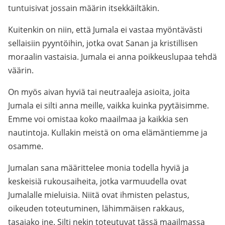
tuntuisivat jossain määrin itsekkäiltäkin.
Kuitenkin on niin, että Jumala ei vastaa myöntävästi
sellaisiin pyyntöihin, jotka ovat Sanan ja kristillisen
moraalin vastaisia. Jumala ei anna poikkeuslupaa tehdä
väärin.
On myös aivan hyviä tai neutraaleja asioita, joita
Jumala ei silti anna meille, vaikka kuinka pyytäisimme.
Emme voi omistaa koko maailmaa ja kaikkia sen
nautintoja. Kullakin meistä on oma elämäntiemme ja
osamme.
Jumalan sana määrittelee monia todella hyviä ja
keskeisiä rukousaiheita, jotka varmuudella ovat
Jumalalle mieluisia. Niitä ovat ihmisten pelastus,
oikeuden toteutuminen, lähimmäisen rakkaus,
tasajako jne. Silti nekin toteutuvat tässä maailmassa