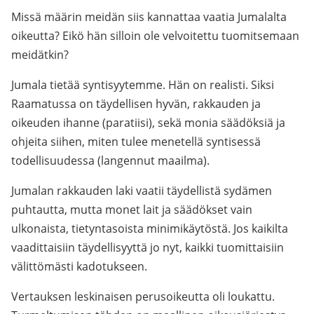
Missä määrin meidän siis kannattaa vaatia Jumalalta
oikeutta? Eikö hän silloin ole velvoitettu tuomitsemaan
meidätkin?
Jumala tietää syntisyytemme. Hän on realisti. Siksi
Raamatussa on täydellisen hyvän, rakkauden ja
oikeuden ihanne (paratiisi), sekä monia säädöksiä ja
ohjeita siihen, miten tulee menetellä syntisessä
todellisuudessa (langennut maailma).
Jumalan rakkauden laki vaatii täydellistä sydämen
puhtautta, mutta monet lait ja säädökset vain
ulkonaista, tietyntasoista minimikäytöstä. Jos kaikilta
vaadittaisiin täydellisyyttä jo nyt, kaikki tuomittaisiin
välittömästi kadotukseen.
Vertauksen leskinaisen perusoikeutta oli loukattu.