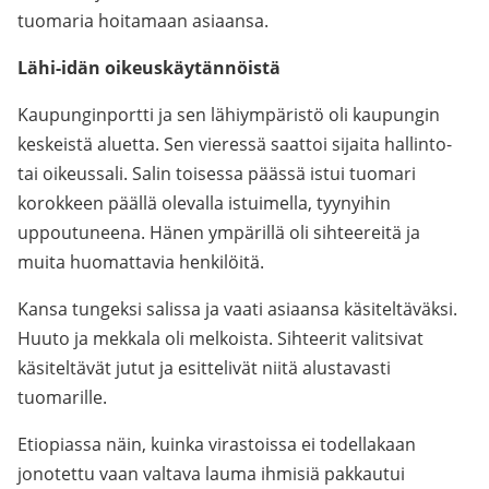
tuomaria hoitamaan asiaansa.
Lähi-idän oikeuskäytännöistä
Kaupunginportti ja sen lähiympäristö oli kaupungin
keskeistä aluetta. Sen vieressä saattoi sijaita hallinto-
tai oikeussali. Salin toisessa päässä istui tuomari
korokkeen päällä olevalla istuimella, tyynyihin
uppoutuneena. Hänen ympärillä oli sihteereitä ja
muita huomattavia henkilöitä.
Kansa tungeksi salissa ja vaati asiaansa käsiteltäväksi.
Huuto ja mekkala oli melkoista. Sihteerit valitsivat
käsiteltävät jutut ja esittelivät niitä alustavasti
tuomarille.
Etiopiassa näin, kuinka virastoissa ei todellakaan
jonotettu vaan valtava lauma ihmisiä pakkautui