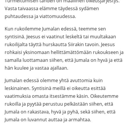
Turmeltumisen tähden on maallinen oikeusjärjestys.
Vasta taivaassa elämme täydessä sydämen
puhtaudessa ja viattomuudessa.
Kun rukoilemme Jumalan edessä, teemme sen
syntisinä. Jeesus ei vaatinut leskeltä tai muultakaan
rukoilijalta täyttä hurskautta Siirakin tavoin. Jeesus
rohkaisi yksinomaan hellittämättömään rukoukseen ja
samalla luottamaan siihen, että Jumala on hyvä ja että
hän kuulee ja vastaa ajallaan.
Jumalan edessä olemme yhtä avuttomia kuin
leskinainen. Syntisinä meillä ei oikeutta esittää
vaatimuksia omasta itsestämme käsin. Oikeutemme
rukoilla ja pyytää perustuu pelkästään siihen, että
Jumala on rakastava, hyvä ja pyhä, sekä siihen, että
Jumala on luvannut auttaa ja armahtaa.