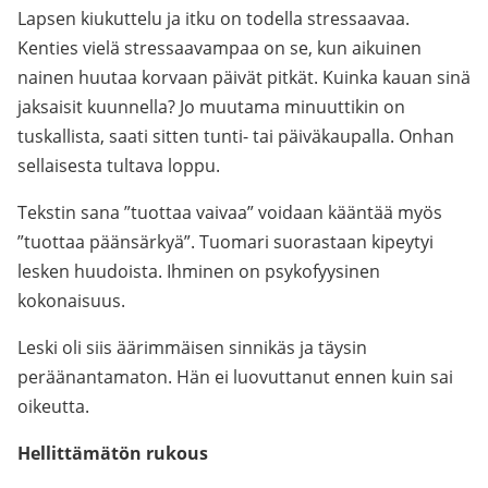
Lapsen kiukuttelu ja itku on todella stressaavaa.
Kenties vielä stressaavampaa on se, kun aikuinen
nainen huutaa korvaan päivät pitkät. Kuinka kauan sinä
jaksaisit kuunnella? Jo muutama minuuttikin on
tuskallista, saati sitten tunti- tai päiväkaupalla. Onhan
sellaisesta tultava loppu.
Tekstin sana ”tuottaa vaivaa” voidaan kääntää myös
”tuottaa päänsärkyä”. Tuomari suorastaan kipeytyi
lesken huudoista. Ihminen on psykofyysinen
kokonaisuus.
Leski oli siis äärimmäisen sinnikäs ja täysin
peräänantamaton. Hän ei luovuttanut ennen kuin sai
oikeutta.
Hellittämätön rukous