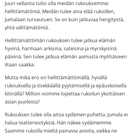
Juuri sellaista tulisi olla meidän rukouksemme:
hellittämätöntä. Meidän tulee aina elää rukoillen,
Jumalaan turvautuen. Se on kuin jatkuvaa hengitystä,
yhtä välttämätöntä.
Hellittämättömän rukouksen tulee jatkua elämän
hyvinä, harmaan arkisina, sateisina ja myrskyisinä
päivinä. Sen tulee jatkua elämän aamusta myöhäiseen
iltaan saakka.
Mutta mikä ero on hellittämättömällä, hyvällä
rukouksella ja itsekkäällä pyytämisellä ja epäuskoisella
kitinällä? Milloin voimme lopettaa rukoilun yksittäisen
asian puolesta?
Rukouksen tulee olla aitoa sydämen puhetta. Jumala ei
halua teatteriesityksiä. Hän näkee sydämemme.
Saamme rukoilla mieltä painavia asioita, vaikka ne