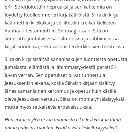
eKr. Se kirjoitettiin hepreaksi ja sen katkelmia on
löydetty Kuolleenmeren kirjakääröistä. Siirakin kirja
käännettiin kreikaksi ja se liitettiin kreikankieliseen
Vanhaan testamenttiin, Septuagintaan. Sitä on
siteerattu juutalaisessa Talmudissa ja rabbiinisessa
kirjallisuudessa, sekä varhaisten kirkkoisien teksteissä.
Siirakin kirja sisältää sananlaskujen luonteista opetusta
Jumalasta, elämästä ja lähimmäisyydestä peräti 51
luvun verran. Sen opetukset olivat tunnettuja
Jeesuksenkin aikana, koska Siirakin kirjaan sisältyy
lähes samanlainen kertomus ja opetus kuin käsillä
oleva Jeesuksen vertaus. Siinä on monia yhtäläisyyksiä,
mutta myös ratkaisevia eroavaisuuksia.
Hän ei katso ylen orvon anomusta eikä leskeä, kun tämä
antaa puheensa vuotaa. Eivätkö valu leskeltä kyyneleet