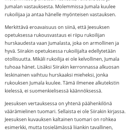
Jumalan vastauksesta. Molemmissa Jumala kuulee
rukoilijaa ja antaa hänelle myönteisen vastauksen.
Merkittävä eroavaisuus on siinä, että Jeesuksen
opetuksessa rukousvastaus ei riipu rukoilijan
hurskaudesta vaan Jumalasta, joka on armollinen ja
hyvä. Siirakin opetuksessa rukoilijalta edellytetään
otollisuutta. Mikäli rukoilija ei ole kelvollinen, Jumala
tuhoaa hänet. Lisäksi Siirakin kerronnassa alkuosan
leskinainen vaihtuu hurskaaksi mieheksi, jonka
rukouksen Jumala kuulee. Tämä ilmenee alkutekstin
kielessä, ei suomenkielisessä käännöksessä.
Jeesuksen vertauksessa on yhtenä päähenkilönä
väärämielinen tuomari. Sellaista ei ole Siirakin kirjassa.
Jeesuksen kuvauksen kaltainen tuomari on rohkea
esimerkki, mutta tosielämässä liiankin tavallinen,