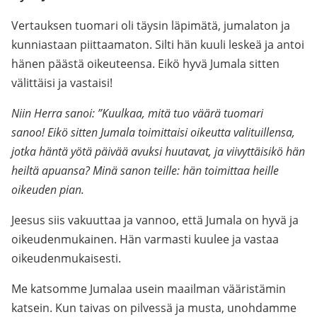
Vertauksen tuomari oli täysin läpimätä, jumalaton ja
kunniastaan piittaamaton. Silti hän kuuli leskeä ja antoi
hänen päästä oikeuteensa. Eikö hyvä Jumala sitten
välittäisi ja vastaisi!
Niin Herra sanoi: ”Kuulkaa, mitä tuo väärä tuomari
sanoo! Eikö sitten Jumala toimittaisi oikeutta valituillensa,
jotka häntä yötä päivää avuksi huutavat, ja viivyttäisikö hän
heiltä apuansa? Minä sanon teille: hän toimittaa heille
oikeuden pian.
Jeesus siis vakuuttaa ja vannoo, että Jumala on hyvä ja
oikeudenmukainen. Hän varmasti kuulee ja vastaa
oikeudenmukaisesti.
Me katsomme Jumalaa usein maailman vääristämin
katsein. Kun taivas on pilvessä ja musta, unohdamme