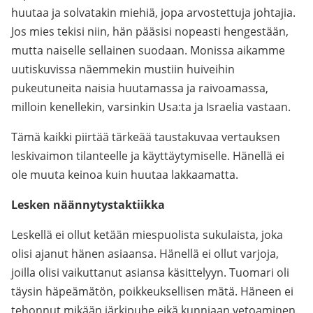
huutaa ja solvatakin miehiä, jopa arvostettuja johtajia.
Jos mies tekisi niin, hän pääsisi nopeasti hengestään,
mutta naiselle sellainen suodaan. Monissa aikamme
uutiskuvissa näemmekin mustiin huiveihin
pukeutuneita naisia huutamassa ja raivoamassa,
milloin kenellekin, varsinkin Usa:ta ja Israelia vastaan.
Tämä kaikki piirtää tärkeää taustakuvaa vertauksen
leskivaimon tilanteelle ja käyttäytymiselle. Hänellä ei
ole muuta keinoa kuin huutaa lakkaamatta.
Lesken näännytystaktiikka
Leskellä ei ollut ketään miespuolista sukulaista, joka
olisi ajanut hänen asiaansa. Hänellä ei ollut varjoja,
joilla olisi vaikuttanut asiansa käsittelyyn. Tuomari oli
täysin häpeämätön, poikkeuksellisen mätä. Häneen ei
tehonnut mikään järkipuhe eikä kunniaan vetoaminen.