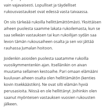
vain vajavaisesti. Lopulliset ja täydelliset
rukousvastaukset ovat edessä vasta taivaassa.
On siis tärkeää rukoilla hellittämättömästi. Yksittäisen
aiheen puolesta saamme lakata rukoilemasta, kun se
saa selkeän vastauksen tai kun rukoilijan sydän saa
levon tämän rukousaiheen osalta ja sen voi jättää
rauhassa Jumalan hoitoon.
Joidenkin asioiden puolesta saatamme rukoilla
vuosikymmentenkin ajan. Itsellänikin on aivan
muutama sellainen kestoaihe. Pari omaan elämääni
kuuluvan aiheen osalta olen hellittämätön (kenties
kovin itsekkäästikin). Ne ovat silti elämän hyviä
perusasioita. Niissä en ole hellittänyt. Joihinkin olen
saanut myönteisen vastauksen vuosien rukousten
jälkeen.