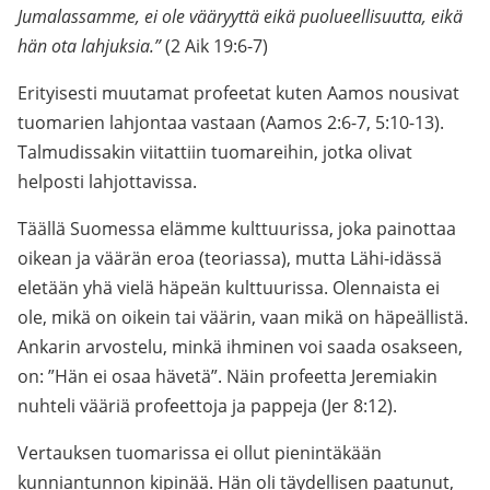
Jumalassamme, ei ole vääryyttä eikä puolueellisuutta, eikä
hän ota lahjuksia.”
(2 Aik 19:6-7)
Erityisesti muutamat profeetat kuten Aamos nousivat
tuomarien lahjontaa vastaan (Aamos 2:6-7, 5:10-13).
Talmudissakin viitattiin tuomareihin, jotka olivat
helposti lahjottavissa.
Täällä Suomessa elämme kulttuurissa, joka painottaa
oikean ja väärän eroa (teoriassa), mutta Lähi-idässä
eletään yhä vielä häpeän kulttuurissa. Olennaista ei
ole, mikä on oikein tai väärin, vaan mikä on häpeällistä.
Ankarin arvostelu, minkä ihminen voi saada osakseen,
on: ”Hän ei osaa hävetä”. Näin profeetta Jeremiakin
nuhteli vääriä profeettoja ja pappeja (Jer 8:12).
Vertauksen tuomarissa ei ollut pienintäkään
kunniantunnon kipinää. Hän oli täydellisen paatunut,