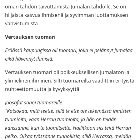
oman tahdon taivuttamista Jumalan tahdolle. Se on
hiljaista kasvua ihmisenä ja syvimmän luottamuksen
vahvistumista.
Vertauksen tuomari
Eräässä kaupungissa oli tuomari, joka ei pelännyt Jumalaa
eikä hävennyt ihmisiä.
Vertauksen tuomari oli poikkeuksellisen jumalaton ja
ylimielinen ihminen. Silti tuomareilta vaadittiin erityistä
nuhteettomuutta ja kyvykkyyttä:
Joosafat sanoi tuomareille:
”Katsokaa, mitä teette, sillä te ette ole tekemässä ihmisten
tuomioita, vaan Herran tuomioita, ja hän on teidän
kanssanne, kun te tuomitsette. Hallitkoon siis teitä Herran
pelko. Olkaa työssänne tunnollisia, sillä Herrassa, meidän