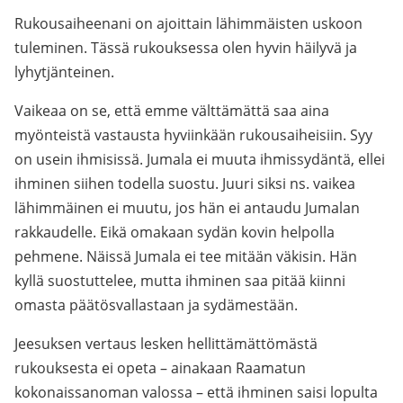
Rukousaiheenani on ajoittain lähimmäisten uskoon
tuleminen. Tässä rukouksessa olen hyvin häilyvä ja
lyhytjänteinen.
Vaikeaa on se, että emme välttämättä saa aina
myönteistä vastausta hyviinkään rukousaiheisiin. Syy
on usein ihmisissä. Jumala ei muuta ihmissydäntä, ellei
ihminen siihen todella suostu. Juuri siksi ns. vaikea
lähimmäinen ei muutu, jos hän ei antaudu Jumalan
rakkaudelle. Eikä omakaan sydän kovin helpolla
pehmene. Näissä Jumala ei tee mitään väkisin. Hän
kyllä suostuttelee, mutta ihminen saa pitää kiinni
omasta päätösvallastaan ja sydämestään.
Jeesuksen vertaus lesken hellittämättömästä
rukouksesta ei opeta – ainakaan Raamatun
kokonaissanoman valossa – että ihminen saisi lopulta