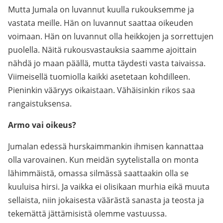
Mutta Jumala on luvannut kuulla rukouksemme ja
vastata meille. Hän on luvannut saattaa oikeuden
voimaan. Hän on luvannut olla heikkojen ja sorrettujen
puolella. Näitä rukousvastauksia saamme ajoittain
nähdä jo maan päällä, mutta täydesti vasta taivaissa.
Viimeisellä tuomiolla kaikki asetetaan kohdilleen.
Pieninkin vääryys oikaistaan. Vähäisinkin rikos saa
rangaistuksensa.
Armo vai oikeus?
Jumalan edessä hurskaimmankin ihmisen kannattaa
olla varovainen. Kun meidän syytelistalla on monta
lähimmäistä, omassa silmässä saattaakin olla se
kuuluisa hirsi. Ja vaikka ei olisikaan murhia eikä muuta
sellaista, niin jokaisesta väärästä sanasta ja teosta ja
tekemättä jättämisistä olemme vastuussa.