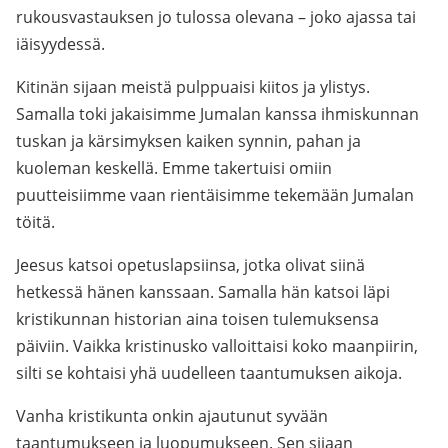
rukousvastauksen jo tulossa olevana – joko ajassa tai
iäisyydessä.
Kitinän sijaan meistä pulppuaisi kiitos ja ylistys.
Samalla toki jakaisimme Jumalan kanssa ihmiskunnan
tuskan ja kärsimyksen kaiken synnin, pahan ja
kuoleman keskellä. Emme takertuisi omiin
puutteisiimme vaan rientäisimme tekemään Jumalan
töitä.
Jeesus katsoi opetuslapsiinsa, jotka olivat siinä
hetkessä hänen kanssaan. Samalla hän katsoi läpi
kristikunnan historian aina toisen tulemuksensa
päiviin. Vaikka kristinusko valloittaisi koko maanpiirin,
silti se kohtaisi yhä uudelleen taantumuksen aikoja.
Vanha kristikunta onkin ajautunut syvään
taantumukseen ja luopumukseen. Sen sijaan