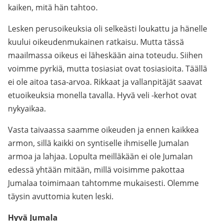
kaiken, mitä hän tahtoo.
Lesken perusoikeuksia oli selkeästi loukattu ja hänelle
kuului oikeudenmukainen ratkaisu. Mutta tässä
maailmassa oikeus ei läheskään aina toteudu. Siihen
voimme pyrkiä, mutta tosiasiat ovat tosiasioita. Täällä
ei ole aitoa tasa-arvoa. Rikkaat ja vallanpitäjät saavat
etuoikeuksia monella tavalla. Hyvä veli -kerhot ovat
nykyaikaa.
Vasta taivaassa saamme oikeuden ja ennen kaikkea
armon, sillä kaikki on syntiselle ihmiselle Jumalan
armoa ja lahjaa. Lopulta meilläkään ei ole Jumalan
edessä yhtään mitään, millä voisimme pakottaa
Jumalaa toimimaan tahtomme mukaisesti. Olemme
täysin avuttomia kuten leski.
Hyvä Jumala