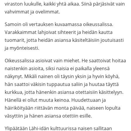
viraston luukulle, kaikki yhtä aikaa. Siinä pärjäsivät vain
vahvimmat ja ovelimmat.
Samoin oli vertauksen kuvaamassa oikeussalissa.
Varakkaimmat lahjoivat sihteerit ja heidän kautta
tuomarit, jotta heidän asiansa käsiteltäisiin joutuisasti
ja myönteisesti.
Oikeussalissa asioivat vain miehet. He saattoivat hoitaa
naistenkin asioita, siksi naisia ei paikalla yleensä
näkynyt. Mikäli nainen oli täysin yksin ja hyvin köyhä,
hän saattoi väkisin tuppautua saliin ja huutaa täyttä
kurkkua, jotta hänenkin asiansa otettaisiin käsittelyyn.
Hänellä ei ollut muuta keinoa. Huudettuaan ja
häiriköityään riittävän monta päivää, naiseen lopulta
väsyttiin ja hänen asiansa otettiin esille.
Ylipäätään Lähi-idän kulttuurissa naisen sallitaan