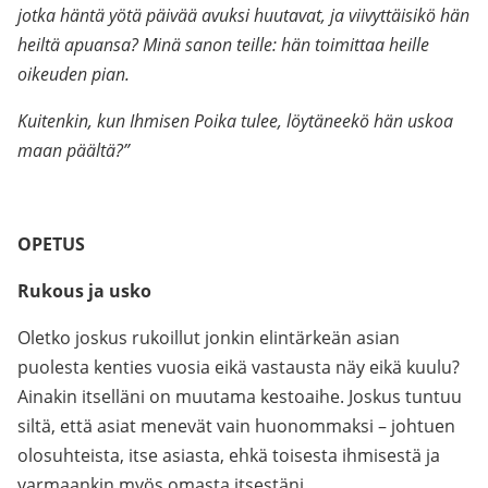
jotka häntä yötä päivää avuksi huutavat, ja viivyttäisikö hän
heiltä apuansa? Minä sanon teille: hän toimittaa heille
oikeuden pian.
Kuitenkin, kun Ihmisen Poika tulee, löytäneekö hän uskoa
maan päältä?”
.
OPETUS
Rukous ja usko
Oletko joskus rukoillut jonkin elintärkeän asian
puolesta kenties vuosia eikä vastausta näy eikä kuulu?
Ainakin itselläni on muutama kestoaihe. Joskus tuntuu
siltä, että asiat menevät vain huonommaksi – johtuen
olosuhteista, itse asiasta, ehkä toisesta ihmisestä ja
varmaankin myös omasta itsestäni.