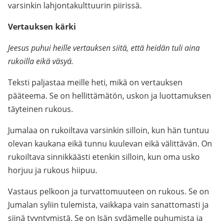
varsinkin lahjontakulttuurin piirissä.
Vertauksen kärki
Jeesus puhui heille vertauksen siitä, että heidän tuli aina
rukoilla eikä väsyä.
Teksti paljastaa meille heti, mikä on vertauksen
pääteema. Se on hellittämätön, uskon ja luottamuksen
täyteinen rukous.
Jumalaa on rukoiltava varsinkin silloin, kun hän tuntuu
olevan kaukana eikä tunnu kuulevan eikä välittävän. On
rukoiltava sinnikkäästi etenkin silloin, kun oma usko
horjuu ja rukous hiipuu.
Vastaus pelkoon ja turvattomuuteen on rukous. Se on
Jumalan syliin tulemista, vaikkapa vain sanattomasti ja
siinä tyyntymistä. Se on Isän sydämelle puhumista ja