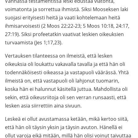
Vanhassa testamentissa leski edustaa viatonta,
voimatonta ja sorrettua ihmistä. Siksi Mooseksen laki
suojasi erityisesti heitä ja vaati kohtelemaan heitä
ihmisarvoisesti (2 Moos 22:22-23; 5 Moos 10:18, 24:17,
27:19). Siksi profeetatkin vaativat leskien oikeuksien
turvaamista (Jes 1;17,23).
Vertauksen tilanteessa on ilmeistä, että lesken
oikeuksia oli loukattu vakavalla tavalla ja että hän oli
todennäköisesti oikeassa ja vastapuoli väärässä. Yhtä
ilmeistä on, että vastapuoli oli lahjonut tuomarin,
koska hän ei halunnut käsitellä juttua. Mahdollista oli
sekin, että oikeusriitoja oli sen verran runsaasti, että
lesken asia siirrettiin aina sivuun.
Leskeä ei ollut avustamassa ketään, mikä kertoo siitä,
että hän oli täysin yksin ja täysin avuton. Hänellä ei
ollut varoja eikä mitään, millä hän olisi voinut taivuttaa