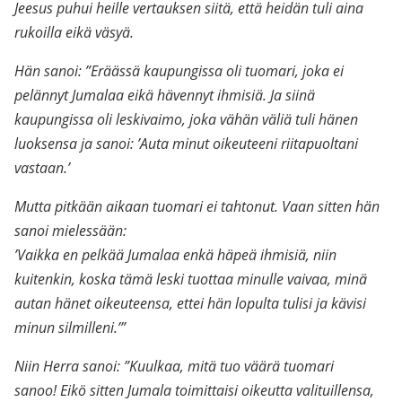
Jeesus puhui heille vertauksen siitä, että heidän tuli aina
rukoilla eikä väsyä.
Hän sanoi: ”Eräässä kaupungissa oli tuomari, joka ei
pelännyt Jumalaa eikä hävennyt ihmisiä. Ja siinä
kaupungissa oli leskivaimo, joka vähän väliä tuli hänen
luoksensa ja sanoi: ’Auta minut oikeuteeni riitapuoltani
vastaan.’
Mutta pitkään aikaan tuomari ei tahtonut. Vaan sitten hän
sanoi mielessään:
’Vaikka en pelkää Jumalaa enkä häpeä ihmisiä, niin
kuitenkin, koska tämä leski tuottaa minulle vaivaa, minä
autan hänet oikeuteensa, ettei hän lopulta tulisi ja kävisi
minun silmilleni.’”
Niin Herra sanoi: ”Kuulkaa, mitä tuo väärä tuomari
sanoo! Eikö sitten Jumala toimittaisi oikeutta valituillensa,