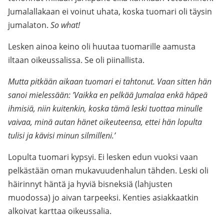
Jumalallakaan ei voinut uhata, koska tuomari oli täysin
jumalaton.
So what!
Lesken ainoa keino oli huutaa tuomarille aamusta
iltaan oikeussalissa. Se oli piinallista.
Mutta pitkään aikaan tuomari ei tahtonut. Vaan sitten hän
sanoi mielessään: ’Vaikka en pelkää Jumalaa enkä häpeä
ihmisiä, niin kuitenkin, koska tämä leski tuottaa minulle
vaivaa, minä autan hänet oikeuteensa, ettei hän lopulta
tulisi ja kävisi minun silmilleni.’
Lopulta tuomari kypsyi. Ei lesken edun vuoksi vaan
pelkästään oman mukavuudenhalun tähden. Leski oli
häirinnyt häntä ja hyviä bisneksiä (lahjusten
muodossa) jo aivan tarpeeksi. Kenties asiakkaatkin
alkoivat karttaa oikeussalia.