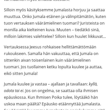
Silloin myös käsityksemme Jumalasta horjuu ja saattaa
muuttua. Onko Jumala etäinen ja välinpitämätön, kuten
tuon vertauksen väärämielinen tuomari? Juristeista on
monilla aika kielteinen kuva. Muuten – tiedätkö sinä,
milloin lakimies valehtelee? Silloin kun huulet liikkuvat…
Vertauksessa Jeesus rohkaisee hellittämättömään
rukoukseen. Samalla hän vakuuttaa, että Jumala on
sittenkin aivan toisenlainen kuin väärämielinen
tuomari. Jos tuollainen ketku lopulta kuulee ja auttaa,
eikö sitten Jumala!
Jumala kuulee ja vastaa – ajallaan ja tavallaan:
kyllä,
odota tai ei
. Jos on ongelma, se saattaa olla ihmisen
epäuskossa. Kun Ihmisen Poika tulee, löytääkö hän
uskoa maan päältä? Epäusko etäännyttää Jumalasta.