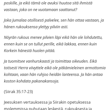
poskille, ja eikö tämä ole avuksi huutoa sitä ihmistä
vastaan, joka on ne vuotamaan saattanut?
Joka Jumalaa otollisesti palvelee, sen hän ottaa vastaan, ja
hänen rukouksensa ylettyy pilviin asti.
Nöyrän rukous menee pilvien läpi eikä hän ole lohdutettu,
ennen kuin se on tullut perille, eikä lakkaa, ennen kuin
Korkein hänestä huolen pitää.
Ja tuomitsee vanhurskaasti ja toimittaa oikeuden. Eikä
totisesti Herra viivyttele eikä ole pitkämieleinen armottomia
kohtaan, vaan hän ruhjoo heidän lanteensa. Ja hän antaa
koston kohdata pakanakansoja.
(Siirak 35:17-23)
Jeesuksen vertauksessa ja Siirakin opetuksessa
molemmissa puhutaan leskestä, rukouksesta ja