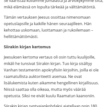
Se vääristää kuvamme Jumalasta ja arviokykymme siitä,
mikä elämässä on lopulta tärkeää ja välttämätöntä.
Tämän vertauksen Jeesus osoittaa nimenomaan
opetuslapsille ja kaikille hänen seuraajilleen. Hän
kehottaa uskomaan, luottamaan ja rukoilemaan –
hellittämättömästi.
Siirakin kirjan kertomus
Jeesuksen kertoma vertaus oli osin tuttu kuulijoille,
mikäli he tunsivat Siirakin kirjan. Tuo kirja sisältyy
Vanhan testamentin apokryfisiin kirjoihin, joilla ei ole
raamatullista auktoriteetti asemaa. Ne ovat
lisälukemista kuten aikamme hengellinen kirjallisuus.
Niissä saattaa olla oikeaa, mutta myös väärää
opetusta. Siksi ne eivät kuulu Raamatun kaanoniin.
Siirakin kirjan syntyajankohdaksi ajatellaan noin 180