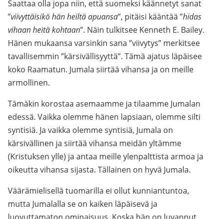
Saattaa olla jopa niin, että suomeksi käännetyt sanat
”
viivyttäisikö hän heiltä apuansa
”, pitäisi kääntää ”
hidas
vihaan heitä kohtaan
”. Näin tulkitsee Kenneth E. Bailey.
Hänen mukaansa varsinkin sana ”viivytys” merkitsee
tavallisemmin ”kärsivällisyyttä”. Tämä ajatus läpäisee
koko Raamatun. Jumala siirtää vihansa ja on meille
armollinen.
Tämäkin korostaa asemaamme ja tilaamme Jumalan
edessä. Vaikka olemme hänen lapsiaan, olemme silti
syntisiä. Ja vaikka olemme syntisiä, Jumala on
kärsivällinen ja siirtää vihansa meidän yltämme
(Kristuksen ylle) ja antaa meille ylenpalttista armoa ja
oikeutta vihansa sijasta. Tällainen on hyvä Jumala.
Väärämielisellä tuomarilla ei ollut kunniantuntoa,
mutta Jumalalla se on kaiken läpäisevä ja
luovuttamaton ominaisuus. Koska hän on luvannut