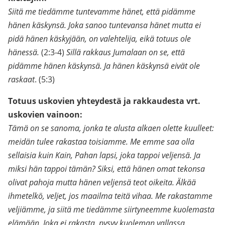
Siitä me tiedämme tuntevamme hänet, että pidämme
hänen käskynsä. Joka sanoo tuntevansa hänet mutta ei
pidä hänen käskyjään, on valehtelija, eikä totuus ole
hänessä.
(2:3-4)
Sillä rakkaus Jumalaan on se, että
pidämme hänen käskynsä. Ja hänen käskynsä eivät ole
raskaat
. (5:3)
Totuus uskovien yhteydestä ja rakkaudesta vrt.
uskovien vainoon:
Tämä on se sanoma, jonka te alusta alkaen olette kuulleet:
meidän tulee rakastaa toisiamme. Me emme saa olla
sellaisia kuin Kain, Pahan lapsi, joka tappoi veljensä. Ja
miksi hän tappoi tämän? Siksi, että hänen omat tekonsa
olivat pahoja mutta hänen veljensä teot oikeita. Älkää
ihmetelkö, veljet, jos maailma teitä vihaa. Me rakastamme
veljiämme, ja siitä me tiedämme siirtyneemme kuolemasta
elämään. Joka ei rakasta, pysyy kuoleman vallassa.