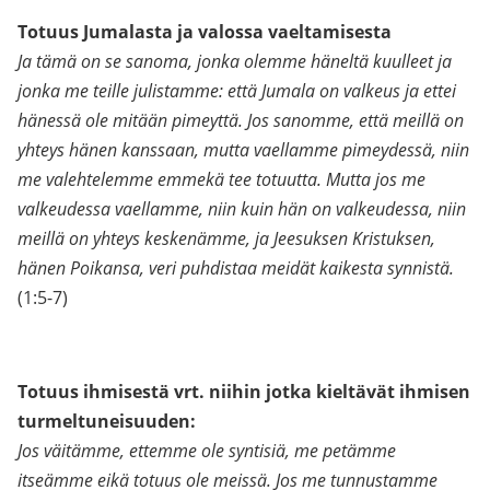
Totuus Jumalasta ja valossa vaeltamisesta
Ja tämä on se sanoma, jonka olemme häneltä kuulleet ja
jonka me teille julistamme: että Jumala on valkeus ja ettei
hänessä ole mitään pimeyttä. Jos sanomme, että meillä on
yhteys hänen kanssaan, mutta vaellamme pimeydessä, niin
me valehtelemme emmekä tee totuutta. Mutta jos me
valkeudessa vaellamme, niin kuin hän on valkeudessa, niin
meillä on yhteys keskenämme, ja Jeesuksen Kristuksen,
hänen Poikansa, veri puhdistaa meidät kaikesta synnistä.
(1:5-7)
Totuus ihmisestä vrt. niihin jotka kieltävät ihmisen
turmeltuneisuuden:
Jos väitämme, ettemme ole syntisiä, me petämme
itseämme eikä totuus ole meissä. Jos me tunnustamme