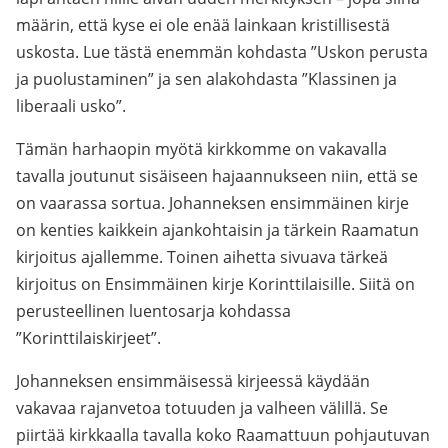
määrin, että kyse ei ole enää lainkaan kristillisestä
uskosta. Lue tästä enemmän kohdasta ”Uskon perusta
ja puolustaminen” ja sen alakohdasta ”Klassinen ja
liberaali usko”.
Tämän harhaopin myötä kirkkomme on vakavalla
tavalla joutunut sisäiseen hajaannukseen niin, että se
on vaarassa sortua. Johanneksen ensimmäinen kirje
on kenties kaikkein ajankohtaisin ja tärkein Raamatun
kirjoitus ajallemme. Toinen aihetta sivuava tärkeä
kirjoitus on Ensimmäinen kirje Korinttilaisille. Siitä on
perusteellinen luentosarja kohdassa
”Korinttilaiskirjeet”.
Johanneksen ensimmäisessä kirjeessä käydään
vakavaa rajanvetoa totuuden ja valheen välillä. Se
piirtää kirkkaalla tavalla koko Raamattuun pohjautuvan