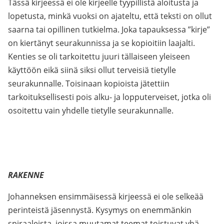
Tässä kirjeessä ei ole kirjeelle tyypillistä aloitusta ja
lopetusta, minkä vuoksi on ajateltu, että teksti on ollut
saarna tai opillinen tutkielma. Joka tapauksessa ”kirje”
on kiertänyt seurakunnissa ja se kopioitiin laajalti.
Kenties se oli tarkoitettu juuri tällaiseen yleiseen
käyttöön eikä siinä siksi ollut terveisiä tietylle
seurakunnalle. Toisinaan kopioista jätettiin
tarkoituksellisesti pois alku- ja lopputerveiset, jotka oli
osoitettu vain yhdelle tietylle seurakunnalle.
RAKENNE
Johanneksen ensimmäisessä kirjeessä ei ole selkeää
perinteistä jäsennystä. Kysymys on enemmänkin
spiraaleista, joissa muutamat teemat toistuvat yhä