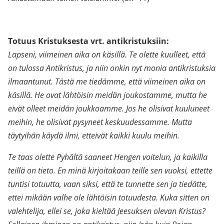
Totuus Kristuksesta vrt. antikristuksiin:
Lapseni, viimeinen aika on käsillä. Te olette kuulleet, että
on tulossa Antikristus, ja niin onkin nyt monia antikristuksia
ilmaantunut. Tästä me tiedämme, että viimeinen aika on
käsillä. He ovat lähtöisin meidän joukostamme, mutta he
eivät olleet meidän joukkoamme. Jos he olisivat kuuluneet
meihin, he olisivat pysyneet keskuudessamme. Mutta
täytyihän käydä ilmi, etteivät kaikki kuulu meihin.
Te taas olette Pyhältä saaneet Hengen voitelun, ja kaikilla
teillä on tieto. En minä kirjoitakaan teille sen vuoksi, ettette
tuntisi totuutta, vaan siksi, että te tunnette sen ja tiedätte,
ettei mikään valhe ole lähtöisin totuudesta. Kuka sitten on
valehtelija, ellei se, joka kieltää Jeesuksen olevan Kristus?