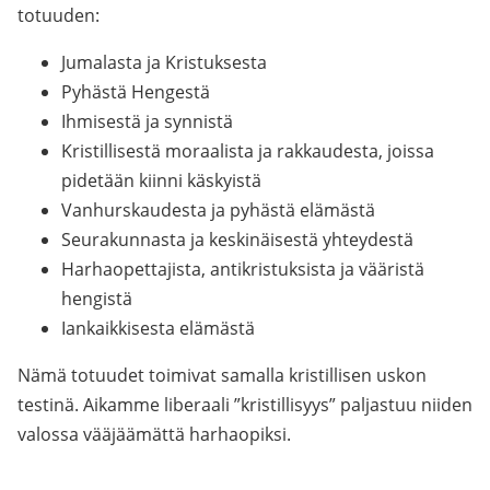
totuuden:
Jumalasta ja Kristuksesta
Pyhästä Hengestä
Ihmisestä ja synnistä
Kristillisestä moraalista ja rakkaudesta, joissa
pidetään kiinni käskyistä
Vanhurskaudesta ja pyhästä elämästä
Seurakunnasta ja keskinäisestä yhteydestä
Harhaopettajista, antikristuksista ja vääristä
hengistä
Iankaikkisesta elämästä
Nämä totuudet toimivat samalla kristillisen uskon
testinä. Aikamme liberaali ”kristillisyys” paljastuu niiden
valossa vääjäämättä harhaopiksi.