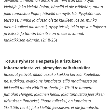
Sellainen ihminen on antikristus, niin Isän kuin Pojan
kieltäjä. Joka kieltää Pojan, hänellä ei ole Isääkään, mutta
joka tunnustaa Pojan, hänellä on myös Isä. Pysyköön siis
teissä se, minkä jo alussa olette kuulleet. Jos se, minkä
olette kuulleet alusta asti, pysyy teissä, tekin pysytte Pojassa
ja Isässä. Ja tämän hän itse on meille luvannut:
iankaikkisen elämän.
(2:18-25)
Totuus Pyhästä Hengestä ja Kristuksen
inkarnaatiosta vrt. pimeyden valhehenkiin:
Rakkaat ystävät, älkää uskoko kaikkia henkiä. Koetelkaa
ne, tutkikaa, ovatko ne Jumalasta, sillä maailmassa on
liikkeellä monia vääriä profeettoja. Tästä te tunnette
Jumalan Hengen: jokainen henki, joka tunnustaa Jeesuksen
Kristuksen ihmiseksi, lihaan tulleeksi, on Jumalasta.
Yksikään henki, joka kieltää Jeesuksen, ei ole Jumalasta.