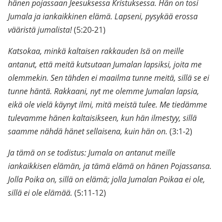
hänen pojassaan Jeesuksessa Kristuksessa. Hän on tosi
Jumala ja iankaikkinen elämä. Lapseni, pysykää erossa
vääristä jumalista!
(5:20-21)
Katsokaa, minkä kaltaisen rakkauden Isä on meille
antanut, että meitä kutsutaan Jumalan lapsiksi, joita me
olemmekin. Sen tähden ei maailma tunne meitä, sillä se ei
tunne häntä. Rakkaani, nyt me olemme Jumalan lapsia,
eikä ole vielä käynyt ilmi, mitä meistä tulee. Me tiedämme
tulevamme hänen kaltaisikseen, kun hän ilmestyy, sillä
saamme nähdä hänet sellaisena, kuin hän on.
(3:1-2)
Ja tämä on se todistus: Jumala on antanut meille
iankaikkisen elämän, ja tämä elämä on hänen Pojassansa.
Jolla Poika on, sillä on elämä; jolla Jumalan Poikaa ei ole,
sillä ei ole elämää.
(5:11-12)