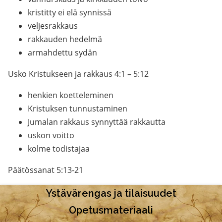
kristitty ei elä synnissä
veljesrakkaus
rakkauden hedelmä
armahdettu sydän
Usko Kristukseen ja rakkaus 4:1 – 5:12
henkien koetteleminen
Kristuksen tunnustaminen
Jumalan rakkaus synnyttää rakkautta
uskon voitto
kolme todistajaa
Päätössanat 5:13-21
Ystävärengas ja tilaisuudet
Opetusmateriaali