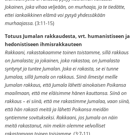
Jokainen, joka vihaa veljeään, on murhaaja, ja te tiedätte,
ettei iankaikkinen elämä voi pysyä yhdessäkään
murhaajassa.
(3:11-15)
Totuus Jumalan rakkaudesta, vrt. humanistiseen ja
hedonistiseen ihmisrakkauteen
Rakkaani, rakastakaamme toinen toistamme, sillä rakkaus
on Jumalasta; ja jokainen, joka rakastaa, on Jumalasta
syntynyt ja tuntee Jumalan. Joka ei rakasta, se ei tunne
Jumalaa, sillä Jumala on rakkaus. Siinä ilmestyi meille
Jumalan rakkaus, että Jumala lähetti ainokaisen Poikansa
maailmaan, että me eläisimme hänen kauttansa. Siinä on
rakkaus – ei siinä, että me rakastimme Jumalaa, vaan siinä,
että hän rakasti meitä ja lähetti Poikansa meidän
syntiemme sovitukseksi. Rakkaani, jos Jumala on näin
meitä rakastanut, niin mekin olemme velvolliset
rakastamaan toinen toisiamme.
(3:7-11)