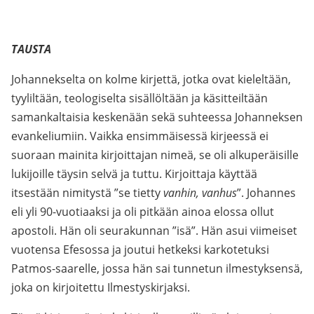
TAUSTA
Johannekselta on kolme kirjettä, jotka ovat kieleltään,
tyyliltään, teologiselta sisällöltään ja käsitteiltään
samankaltaisia keskenään sekä suhteessa Johanneksen
evankeliumiin. Vaikka ensimmäisessä kirjeessä ei
suoraan mainita kirjoittajan nimeä, se oli alkuperäisille
lukijoille täysin selvä ja tuttu. Kirjoittaja käyttää
itsestään nimitystä ”se tietty
vanhin, vanhus
”. Johannes
eli yli 90-vuotiaaksi ja oli pitkään ainoa elossa ollut
apostoli. Hän oli seurakunnan ”isä”. Hän asui viimeiset
vuotensa Efesossa ja joutui hetkeksi karkotetuksi
Patmos-saarelle, jossa hän sai tunnetun ilmestyksensä,
joka on kirjoitettu Ilmestyskirjaksi.