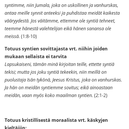
syntimme, niin Jumala, joka on uskollinen ja vanhurskas,
antaa meille synnit anteeksi ja puhdistaa meidät kaikesta
vääryydestä. Jos väitämme, ettemme ole syntiä tehneet,
teemme hänestä valehtelijan eikä hänen sanansa ole
meissä.
(1:8-10)
Totuus syntien sovittajasta vrt. niihin joiden
mukaan sellaista ei tarvita
Lapsukaiseni, tämän minä kirjoitan teille, ettette syntiä
tekisi; mutta jos joku syntiä tekeekin, niin meillä on
puolustaja Isän tykönä, Jeesus Kristus, joka on vanhurskas.
Ja hän on meidän syntiemme sovitus; eikä ainoastaan
meidän, vaan myös koko maailman syntien.
(2:1-2)
Totuus kristillisestä moraalista vrt. käskyjen
kieltäjiin: