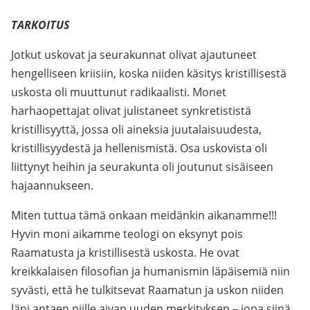
TARKOITUS
Jotkut uskovat ja seurakunnat olivat ajautuneet
hengelliseen kriisiin, koska niiden käsitys kristillisestä
uskosta oli muuttunut radikaalisti. Monet
harhaopettajat olivat julistaneet synkretististä
kristillisyyttä, jossa oli aineksia juutalaisuudesta,
kristillisyydestä ja hellenismistä. Osa uskovista oli
liittynyt heihin ja seurakunta oli joutunut sisäiseen
hajaannukseen.
Miten tuttua tämä onkaan meidänkin aikanamme!!!
Hyvin moni aikamme teologi on eksynyt pois
Raamatusta ja kristillisestä uskosta. He ovat
kreikkalaisen filosofian ja humanismin läpäisemiä niin
syvästi, että he tulkitsevat Raamatun ja uskon niiden
läpi antaen niille aivan uuden merkityksen – jopa siinä