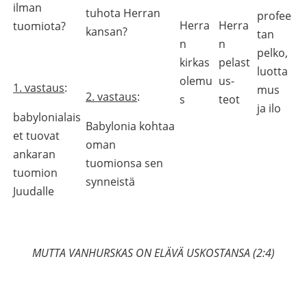
ilman
tuhota Herran
profee
Herra
Herra
tuomiota?
kansan?
tan
n
n
pelko,
kirkas
pelast
luotta
olemu
us-
1. vastaus
:
mus
2. vastaus
:
s
teot
ja ilo
babylonialais
Babylonia kohtaa
et tuovat
oman
ankaran
tuomionsa sen
tuomion
synneistä
Juudalle
MUTTA VANHURSKAS ON ELÄVÄ USKOSTANSA (2:4)