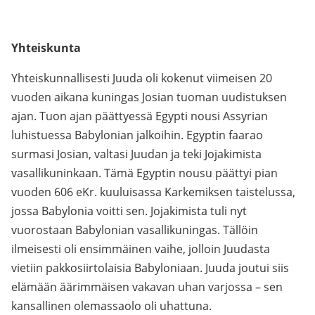
Yhteiskunta
Yhteiskunnallisesti Juuda oli kokenut viimeisen 20
vuoden aikana kuningas Josian tuoman uudistuksen
ajan. Tuon ajan päättyessä Egypti nousi Assyrian
luhistuessa Babylonian jalkoihin. Egyptin faarao
surmasi Josian, valtasi Juudan ja teki Jojakimista
vasallikuninkaan. Tämä Egyptin nousu päättyi pian
vuoden 606 eKr. kuuluisassa Karkemiksen taistelussa,
jossa Babylonia voitti sen. Jojakimista tuli nyt
vuorostaan Babylonian vasallikuningas. Tällöin
ilmeisesti oli ensimmäinen vaihe, jolloin Juudasta
vietiin pakkosiirtolaisia Babyloniaan. Juuda joutui siis
elämään äärimmäisen vakavan uhan varjossa – sen
kansallinen olemassaolo oli uhattuna.