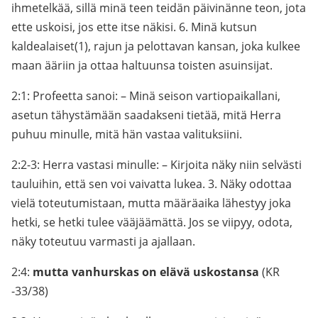
ihmetelkää, sillä minä teen teidän päivinänne teon, jota
ette uskoisi, jos ette itse näkisi. 6. Minä kutsun
kaldealaiset(1), rajun ja pelottavan kansan, joka kulkee
maan ääriin ja ottaa haltuunsa toisten asuinsijat.
2:1: Profeetta sanoi: – Minä seison vartiopaikallani,
asetun tähystämään saadakseni tietää, mitä Herra
puhuu minulle, mitä hän vastaa valituksiini.
2:2-3: Herra vastasi minulle: – Kirjoita näky niin selvästi
tauluihin, että sen voi vaivatta lukea. 3. Näky odottaa
vielä toteutumistaan, mutta määräaika lähestyy joka
hetki, se hetki tulee vääjäämättä. Jos se viipyy, odota,
näky toteutuu varmasti ja ajallaan.
2:4:
mutta vanhurskas on elävä uskostansa
(KR
-33/38)