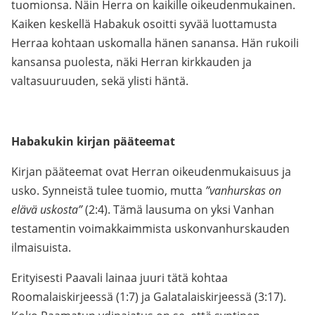
tuomionsa. Näin Herra on kaikille oikeudenmukainen.
Kaiken keskellä Habakuk osoitti syvää luottamusta
Herraa kohtaan uskomalla hänen sanansa. Hän rukoili
kansansa puolesta, näki Herran kirkkauden ja
valtasuuruuden, sekä ylisti häntä.
Habakukin kirjan pääteemat
Kirjan pääteemat ovat Herran oikeudenmukaisuus ja
usko. Synneistä tulee tuomio, mutta
”vanhurskas on
elävä uskosta”
(2:4). Tämä lausuma on yksi Vanhan
testamentin voimakkaimmista uskonvanhurskauden
ilmaisuista.
Erityisesti Paavali lainaa juuri tätä kohtaa
Roomalaiskirjeessä (1:7) ja Galatalaiskirjeessä (3:17).