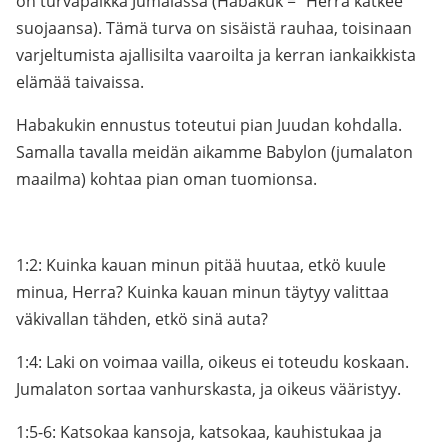
on turvapaikka Jumalassa (Habakuk = ”Herra kätkee”
suojaansa). Tämä turva on sisäistä rauhaa, toisinaan
varjeltumista ajallisilta vaaroilta ja kerran iankaikkista
elämää taivaissa.
Habakukin ennustus toteutui pian Juudan kohdalla.
Samalla tavalla meidän aikamme Babylon (jumalaton
maailma) kohtaa pian oman tuomionsa.
1:2: Kuinka kauan minun pitää huutaa, etkö kuule
minua, Herra? Kuinka kauan minun täytyy valittaa
väkivallan tähden, etkö sinä auta?
1:4: Laki on voimaa vailla, oikeus ei toteudu koskaan.
Jumalaton sortaa vanhurskasta, ja oikeus vääristyy.
1:5-6: Katsokaa kansoja, katsokaa, kauhistukaa ja