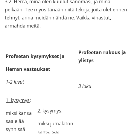
3:2: Herra, minä olen kuullut sanomasi, ja minä
pelkään. Tee myös tänään niitä tekoja, joita olet ennen
tehnyt, anna meidän nähdä ne. Vaikka vihastut,
armahda meitä.
Profeetan rukous ja
Profeetan kysymykset ja
ylistys
Herran vastaukset
1-2 luvut
3 luku
1. kysymys
:
2. kysymys
:
miksi kansa
saa elää
miksi jumalaton
synnissä
kansa saa