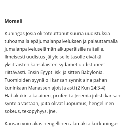
Moraali
Kuningas Josia oli toteuttanut suuria uudistuksia
tuhoamalla epäjumalanpalveluksen ja palauttamalla
jumalanpalveluselämän alkuperäisille raiteille.
Ilmeisesti uudistus jäi yleiselle tasolle eivätkä
yksittäisten kansalaisten sydämet uudistuneet
riittävästi. Ensin Egypti iski ja sitten Babylonia.
Tuomioiden syynä oli kansan synnit aina pahan
kuninkaan Manassen ajoista asti (2 Kun 24:3-4).
Habakukin aikalainen, profeetta Jeremia julisti kansan
syntejä vastaan, joita olivat luopumus, hengellinen
sokeus, tekopyhyys, jne.
Kansan voimakas hengellinen alamäki alkoi kuningas