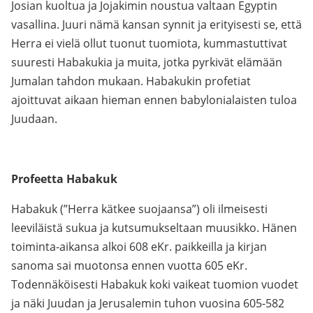
Josian kuoltua ja Jojakimin noustua valtaan Egyptin
vasallina. Juuri nämä kansan synnit ja erityisesti se, että
Herra ei vielä ollut tuonut tuomiota, kummastuttivat
suuresti Habakukia ja muita, jotka pyrkivät elämään
Jumalan tahdon mukaan. Habakukin profetiat
ajoittuvat aikaan hieman ennen babylonialaisten tuloa
Juudaan.
Profeetta Habakuk
Habakuk (”Herra kätkee suojaansa”) oli ilmeisesti
leeviläistä sukua ja kutsumukseltaan muusikko. Hänen
toiminta-aikansa alkoi 608 eKr. paikkeilla ja kirjan
sanoma sai muotonsa ennen vuotta 605 eKr.
Todennäköisesti Habakuk koki vaikeat tuomion vuodet
ja näki Juudan ja Jerusalemin tuhon vuosina 605-582