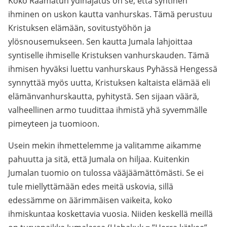
Koko Raamatun ydinajatus on se, että syntinen
ihminen on uskon kautta vanhurskas. Tämä perustuu
Kristuksen elämään, sovitustyöhön ja
ylösnousemukseen. Sen kautta Jumala lahjoittaa
syntiselle ihmiselle Kristuksen vanhurskauden. Tämä
ihmisen hyväksi luettu vanhurskaus Pyhässä Hengessä
synnyttää myös uutta, Kristuksen kaltaista elämää eli
elämänvanhurskautta, pyhitystä. Sen sijaan väärä,
valheellinen armo tuudittaa ihmistä yhä syvemmälle
pimeyteen ja tuomioon.
Usein mekin ihmettelemme ja valitamme aikamme
pahuutta ja sitä, että Jumala on hiljaa. Kuitenkin
Jumalan tuomio on tulossa vääjäämättömästi. Se ei
tule miellyttämään edes meitä uskovia, sillä
edessämme on äärimmäisen vaikeita, koko
ihmiskuntaa koskettavia vuosia. Niiden keskellä meillä