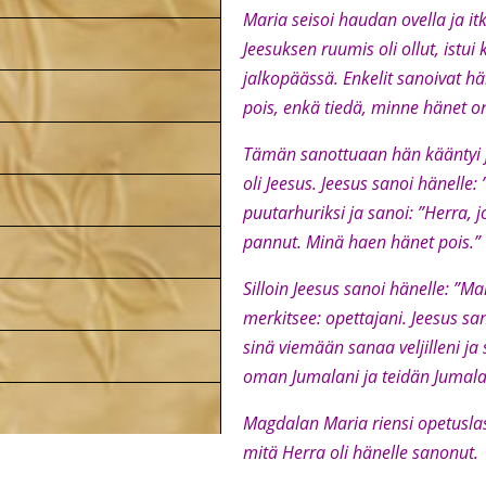
Maria seisoi haudan ovella ja itk
Jeesuksen ruumis oli ollut, istu
jalkopäässä. Enkelit sanoivat hä
pois, enkä tiedä, minne hänet o
Tämän sanottuaan hän kääntyi ja
oli Jeesus. Jeesus sanoi hänelle: 
puutarhuriksi ja sanoi: ”Herra, j
pannut. Minä haen hänet pois.”
Silloin Jeesus sanoi hänelle: ”M
merkitsee: opettajani. Jeesus sa
sinä viemään sanaa veljilleni ja
oman Jumalani ja teidän Jumala
Magdalan Maria riensi opetuslast
mitä Herra oli hänelle sanonut.