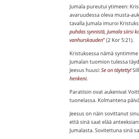
Jumala pureutui ytimeen: Kris
avaruudessa oleva musta-aukk
tavalla Jumala imuroi Kristuk
puhdas synnistä, Jumala siirsi
vanhurskauden
”
(2 Kor 5:21).
Kristuksessa nämä syntimme k
Jumalan tuomion tulessa täydel
Jeesus huusi:
Se on täytetty!
Sil
henkeni.
Paratiisin ovat aukenivat Voit
tuonelassa. Kolmantena päivänä
Jeesus on näin sovittanut sinu
että sinä saat elää anteeksian
Jumalasta. Sovitettuna sinä s