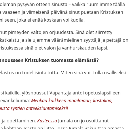
kuoleman pysyvän otteen sinusta – vaikka ruumiimme täällä
ivaaseen ja viimeisenä päivänä sinut puetaan Kristuksen
iseen, joka ei enää koskaan voi kuolla.
nut pimeyden valtojen orjuudesta. Sinä olet siirretty
 katkaistu ja sielujemme väärämielinen syyttäjä ja pettäjä on
istuksessa sinä olet valon ja vanhurskauden lapsi.
lösnousseen Kristuksen tuomasta elämästä?
astus on todellisinta totta. Miten sinä voit tulla osalliseksi
si kaikille, ylösnoussut Vapahtaja antoi opetuslapsilleen
 evankeliumia:
Menkää kaikkeen maailmaan, kastakaa,
usta syntien anteeksiantamiseksi!
en ja opettaminen.
Kasteessa
Jumala on jo osoittanut
 kohtaan. Kaste on liitto, jossa Jumala vakuuttaa omasta