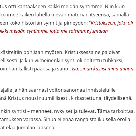
tus otti kantaakseen kaikki meidän syntimme. Niin kuin
o imee kaiken lähellä olevan materian itseensä, samalla
seen koko historian synnit ja pimeyden:
”
Kristukseen, joka oli
 kaikki meidän syntimme, jotta me saisimme Jumalan
äsiteltiin pohjiaan myöten. Kristuksessa ne paloivat
lisesti. Ja kun viimeinenkin synti oli poltettu tuhkaksi,
loin hän kallisti päänsä ja sanoi:
Isä, sinun käsiisi minä annan
tajalle ja hän saarnasi voitonsanomaa ihmissieluille
 Kristus nousi ruumiillisesti, kirkastettuna, täydellisenä.
nkin syntisi – menneet, nykyiset ja tulevat. Tämä tarkoittaa,
tamuksen varassa. Sinua ei enää rangaista ikuisella erolla
aat elää Jumalan lapsena.