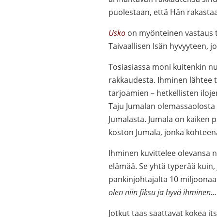
puolestaan, että Hän rakastaa
Usko
on myönteinen vastaus t
Taivaallisen Isän hyvyyteen,
Tosiasiassa moni kuitenkin n
rakkaudesta. Ihminen lähtee 
tarjoamien – hetkellisten ilo
Taju Jumalan olemassaolosta 
Jumalasta. Jumala on kaiken 
koston Jumala, jonka kohteena
Ihminen kuvittelee olevansa nii
elämää. Se yhtä typerää kui
pankinjohtajalta 10 miljoonaa
olen niin fiksu ja hyvä ihminen…
Jotkut taas saattavat kokea i