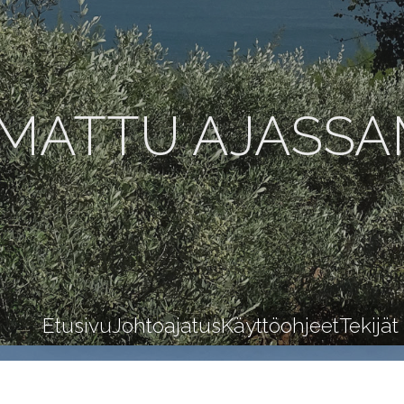
MATTU AJASS
Etusivu
Johtoajatus
Käyttöohjeet
Tekijät