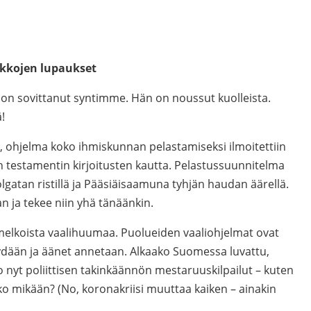
ikkojen lupaukset
s on sovittanut syntimme. Hän on noussut kuolleista.
!
 ohjelma koko ihmiskunnan pelastamiseksi ilmoitettiin
n testamentin kirjoitusten kautta. Pelastussuunnitelma
lgatan ristillä ja Pääsiäisaamuna tyhjän haudan äärellä.
an ja tekee niin yhä tänäänkin.
elkoista vaalihuumaa. Puolueiden vaaliohjelmat ovat
äydään ja äänet annetaan. Alkaako Suomessa luvattu,
o nyt poliittisen takinkäännön mestaruuskilpailut – kuten
o mikään? (No, koronakriisi muuttaa kaiken – ainakin