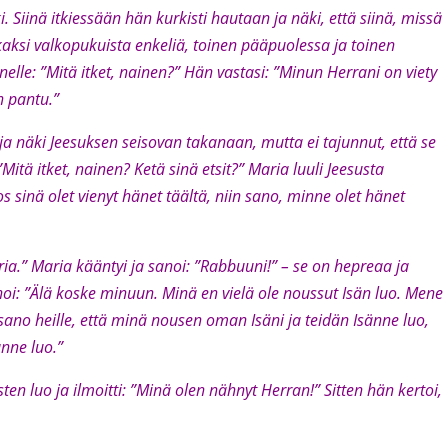
i. Siinä itkiessään hän kurkisti hautaan ja näki, että siinä, missä
i kaksi valkopukuista enkeliä, toinen pääpuolessa ja toinen
nelle: ”Mitä itket, nainen?” Hän vastasi: ”Minun Herrani on viety
n pantu.”
 näki Jeesuksen seisovan takanaan, mutta ei tajunnut, että se
”Mitä itket, nainen? Ketä sinä etsit?” Maria luuli Jeesusta
os sinä olet vienyt hänet täältä, niin sano, minne olet hänet
aria.” Maria kääntyi ja sanoi: ”Rabbuuni!” – se on hepreaa ja
noi: ”Älä koske minuun. Minä en vielä ole noussut Isän luo. Mene
 sano heille, että minä nousen oman Isäni ja teidän Isänne luo,
nne luo.”
en luo ja ilmoitti: ”Minä olen nähnyt Herran!” Sitten hän kertoi,