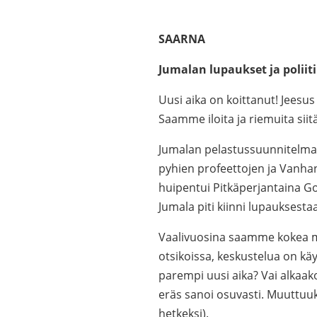
SAARNA
Jumalan lupaukset ja poliit
Uusi aika on koittanut! Jeesu
Saamme iloita ja riemuita siitä
Jumalan pelastussuunnitelma,
pyhien profeettojen ja Vanha
huipentui Pitkäperjantaina Go
Jumala piti kiinni lupauksesta
Vaalivuosina saamme kokea m
otsikoissa, keskustelua on k
parempi uusi aika? Vai alkaak
eräs sanoi osuvasti. Muuttuuk
hetkeksi).