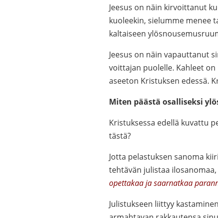
Jeesus on näin kirvoittanut 
kuoleekin, sielumme menee ta
kaltaiseen ylösnousemusruumi
Jeesus on näin vapauttanut si
voittajan puolelle. Kahleet on
aseeton Kristuksen edessä. Kr
Miten päästä osalliseksi y
Kristuksessa edellä kuvattu pel
tästä?
Jotta pelastuksen sanoma kiiri
tehtävän julistaa ilosanomaa,
opettakaa ja saarnatkaa parann
Julistukseen liittyy kastamin
armahtavan rakkautensa sinua