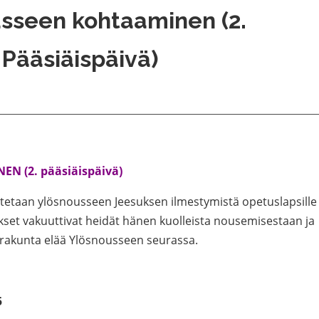
sseen kohtaaminen (2.
Pääsiäispäivä)
 (2. pääsiäispäivä)
tetaan ylösnousseen Jeesuksen ilmestymistä opetuslapsille
tykset vakuuttivat heidät hänen kuolleista nousemisestaan ja
urakunta elää Ylösnousseen seurassa.
5