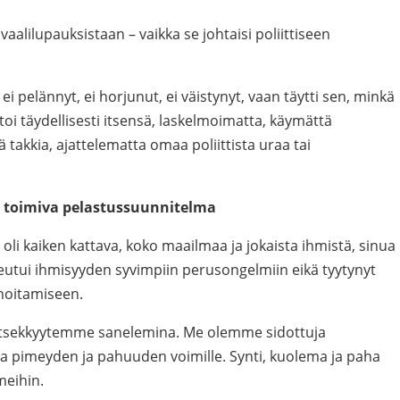
 vaalilupauksistaan – vaikka se johtaisi poliittiseen
ei pelännyt, ei horjunut, ei väistynyt, vaan täytti sen, minkä
toi täydellisesti itsensä, laskelmoimatta, käymättä
akkia, ajattelematta omaa poliittista uraa tai
, toimiva pelastussuunnitelma
li kaiken kattava, koko maailmaa ja jokaista ihmistä, sinua
eutui ihmisyyden syvimpiin perusongelmiin eikä tyytynyt
 hoitamiseen.
tsekkyytemme sanelemina. Me olemme sidottuja
a pimeyden ja pahuuden voimille. Synti, kuolema ja paha
meihin.