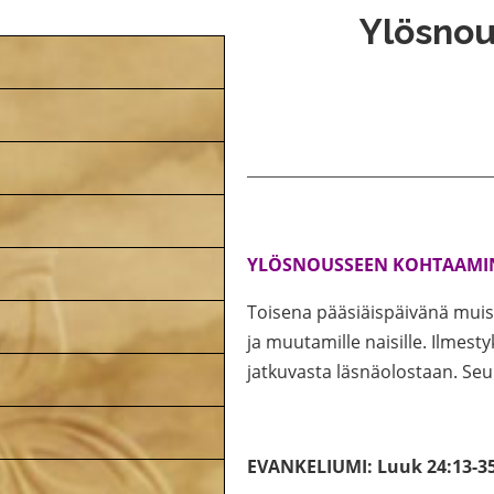
Ylösnou
YLÖSNOUSSEEN KOHTAAMINEN
Toisena pääsiäispäivänä muis
ja muutamille naisille. Ilmes
jatkuvasta läsnäolostaan. Se
EVANKELIUMI: Luuk 24:13-3