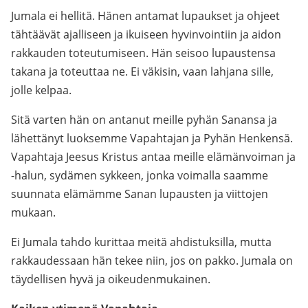
Jumala ei hellitä. Hänen antamat lupaukset ja ohjeet
tähtäävät ajalliseen ja ikuiseen hyvinvointiin ja aidon
rakkauden toteutumiseen. Hän seisoo lupaustensa
takana ja toteuttaa ne. Ei väkisin, vaan lahjana sille,
jolle kelpaa.
Sitä varten hän on antanut meille pyhän Sanansa ja
lähettänyt luoksemme Vapahtajan ja Pyhän Henkensä.
Vapahtaja Jeesus Kristus antaa meille elämänvoiman ja
-halun, sydämen sykkeen, jonka voimalla saamme
suunnata elämämme Sanan lupausten ja viittojen
mukaan.
Ei Jumala tahdo kurittaa meitä ahdistuksilla, mutta
rakkaudessaan hän tekee niin, jos on pakko. Jumala on
täydellisen hyvä ja oikeudenmukainen.