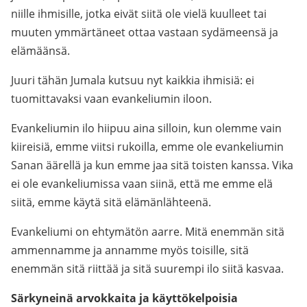
niille ihmisille, jotka eivät siitä ole vielä kuulleet tai
muuten ymmärtäneet ottaa vastaan sydämeensä ja
elämäänsä.
Juuri tähän Jumala kutsuu nyt kaikkia ihmisiä: ei
tuomittavaksi vaan evankeliumin iloon.
Evankeliumin ilo hiipuu aina silloin, kun olemme vain
kiireisiä, emme viitsi rukoilla, emme ole evankeliumin
Sanan äärellä ja kun emme jaa sitä toisten kanssa. Vika
ei ole evankeliumissa vaan siinä, että me emme elä
siitä, emme käytä sitä elämänlähteenä.
Evankeliumi on ehtymätön aarre. Mitä enemmän sitä
ammennamme ja annamme myös toisille, sitä
enemmän sitä riittää ja sitä suurempi ilo siitä kasvaa.
Särkyneinä arvokkaita ja käyttökelpoisia