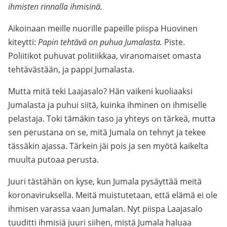
ihmisten rinnalla ihmisinä.
Aikoinaan meille nuorille papeille piispa Huovinen
kiteytti:
Papin tehtävä on puhua Jumalasta.
Piste.
Poliitikot puhuvat politiikkaa, viranomaiset omasta
tehtävästään, ja pappi Jumalasta.
Mutta mitä teki Laajasalo? Hän vaikeni kuoliaaksi
Jumalasta ja puhui siitä, kuinka ihminen on ihmiselle
pelastaja. Toki tämäkin taso ja yhteys on tärkeä, mutta
sen perustana on se, mitä Jumala on tehnyt ja tekee
tässäkin ajassa. Tärkein jäi pois ja sen myötä kaikelta
muulta putoaa perusta.
Juuri tästähän on kyse, kun Jumala pysäyttää meitä
koronaviruksella. Meitä muistutetaan, että elämä ei ole
ihmisen varassa vaan Jumalan. Nyt piispa Laajasalo
tuuditti ihmisiä juuri siihen, mistä Jumala haluaa