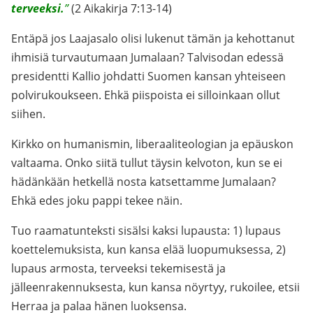
terveeksi.
”
(2 Aikakirja 7:13-14)
Entäpä jos Laajasalo olisi lukenut tämän ja kehottanut
ihmisiä turvautumaan Jumalaan? Talvisodan edessä
presidentti Kallio johdatti Suomen kansan yhteiseen
polvirukoukseen. Ehkä piispoista ei silloinkaan ollut
siihen.
Kirkko on humanismin, liberaaliteologian ja epäuskon
valtaama. Onko siitä tullut täysin kelvoton, kun se ei
hädänkään hetkellä nosta katsettamme Jumalaan?
Ehkä edes joku pappi tekee näin.
Tuo raamatunteksti sisälsi kaksi lupausta: 1) lupaus
koettelemuksista, kun kansa elää luopumuksessa, 2)
lupaus armosta, terveeksi tekemisestä ja
jälleenrakennuksesta, kun kansa nöyrtyy, rukoilee, etsii
Herraa ja palaa hänen luoksensa.