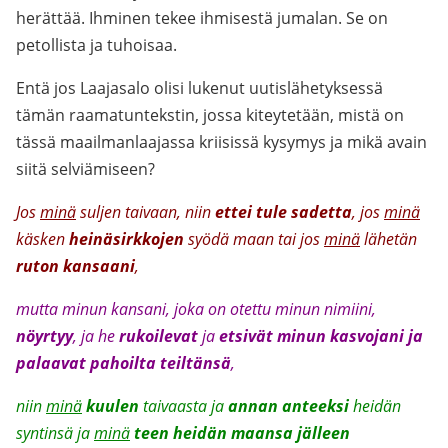
herättää. Ihminen tekee ihmisestä jumalan. Se on
petollista ja tuhoisaa.
Entä jos Laajasalo olisi lukenut uutislähetyksessä
tämän raamatuntekstin, jossa kiteytetään, mistä on
tässä maailmanlaajassa kriisissä kysymys ja mikä avain
siitä selviämiseen?
Jos
minä
suljen taivaan, niin
ettei tule sadetta
, jos
minä
käsken
heinäsirkkojen
syödä maan tai jos
minä
lähetän
ruton
kansaani
,
mutta minun kansani, joka on otettu minun nimiini,
nöyrtyy
, ja he
rukoilevat
ja
etsivät minun kasvojani ja
palaavat pahoilta teiltänsä
,
niin
minä
kuulen
taivaasta ja
annan anteeksi
heidän
syntinsä ja
minä
teen heidän maansa jälleen