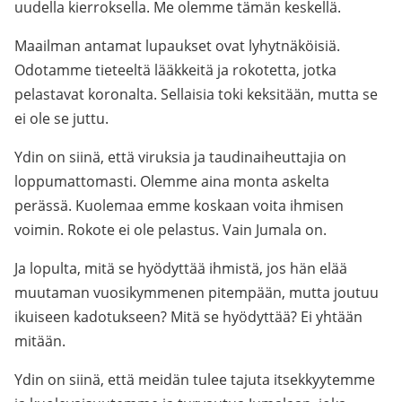
uudella kierroksella. Me olemme tämän keskellä.
Maailman antamat lupaukset ovat lyhytnäköisiä.
Odotamme tieteeltä lääkkeitä ja rokotetta, jotka
pelastavat koronalta. Sellaisia toki keksitään, mutta se
ei ole se juttu.
Ydin on siinä, että viruksia ja taudinaiheuttajia on
loppumattomasti. Olemme aina monta askelta
perässä. Kuolemaa emme koskaan voita ihmisen
voimin. Rokote ei ole pelastus. Vain Jumala on.
Ja lopulta, mitä se hyödyttää ihmistä, jos hän elää
muutaman vuosikymmenen pitempään, mutta joutuu
ikuiseen kadotukseen? Mitä se hyödyttää? Ei yhtään
mitään.
Ydin on siinä, että meidän tulee tajuta itsekkyytemme