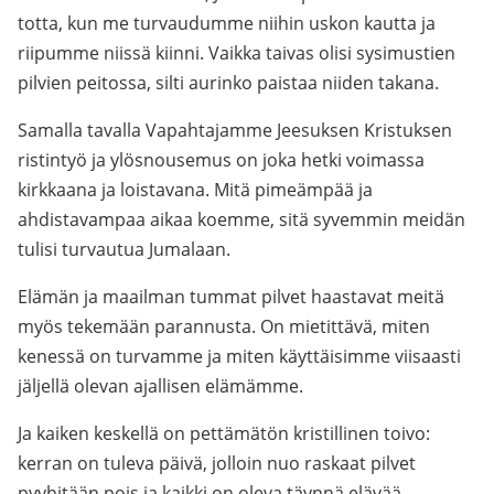
totta, kun me turvaudumme niihin uskon kautta ja
riipumme niissä kiinni. Vaikka taivas olisi sysimustien
pilvien peitossa, silti aurinko paistaa niiden takana.
Samalla tavalla Vapahtajamme Jeesuksen Kristuksen
ristintyö ja ylösnousemus on joka hetki voimassa
kirkkaana ja loistavana. Mitä pimeämpää ja
ahdistavampaa aikaa koemme, sitä syvemmin meidän
tulisi turvautua Jumalaan.
Elämän ja maailman tummat pilvet haastavat meitä
myös tekemään parannusta. On mietittävä, miten
kenessä on turvamme ja miten käyttäisimme viisaasti
jäljellä olevan ajallisen elämämme.
Ja kaiken keskellä on pettämätön kristillinen toivo:
kerran on tuleva päivä, jolloin nuo raskaat pilvet
pyyhitään pois ja kaikki on oleva täynnä elävää