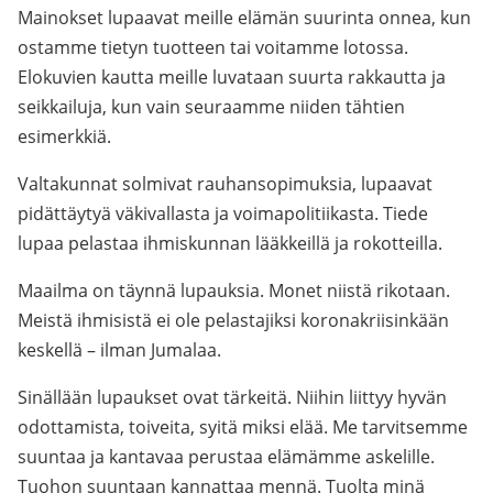
Mainokset lupaavat meille elämän suurinta onnea, kun
ostamme tietyn tuotteen tai voitamme lotossa.
Elokuvien kautta meille luvataan suurta rakkautta ja
seikkailuja, kun vain seuraamme niiden tähtien
esimerkkiä.
Valtakunnat solmivat rauhansopimuksia, lupaavat
pidättäytyä väkivallasta ja voimapolitiikasta. Tiede
lupaa pelastaa ihmiskunnan lääkkeillä ja rokotteilla.
Maailma on täynnä lupauksia. Monet niistä rikotaan.
Meistä ihmisistä ei ole pelastajiksi koronakriisinkään
keskellä – ilman Jumalaa.
Sinällään lupaukset ovat tärkeitä. Niihin liittyy hyvän
odottamista, toiveita, syitä miksi elää. Me tarvitsemme
suuntaa ja kantavaa perustaa elämämme askelille.
Tuohon suuntaan kannattaa mennä. Tuolta minä