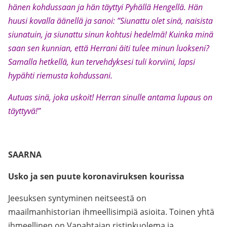
hänen kohdussaan ja hän täyttyi Pyhällä Hengellä. Hän
huusi kovalla äänellä ja sanoi: ”Siunattu olet sinä, naisista
siunatuin, ja siunattu sinun kohtusi hedelmä! Kuinka minä
saan sen kunnian, että Herrani äiti tulee minun luokseni?
Samalla hetkellä, kun tervehdyksesi tuli korviini, lapsi
hypähti riemusta kohdussani.
Autuas sinä, joka uskoit! Herran sinulle antama lupaus on
täyttyvä!”
SAARNA
Usko ja sen puute koronaviruksen kourissa
Jeesuksen syntyminen neitseestä on
maailmanhistorian ihmeellisimpiä asioita. Toinen yhtä
ihmeellinen on Vapahtajan ristinkuolema ja