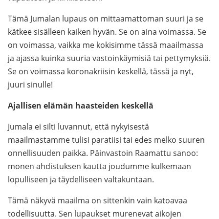
Tämä Jumalan lupaus on mittaamattoman suuri ja se
kätkee sisälleen kaiken hyvän. Se on aina voimassa. Se
on voimassa, vaikka me kokisimme tässä maailmassa
ja ajassa kuinka suuria vastoinkäymisiä tai pettymyksiä.
Se on voimassa koronakriisin keskellä, tässä ja nyt,
juuri sinulle!
Ajallisen elämän haasteiden keskellä
Jumala ei silti luvannut, että nykyisestä
maailmastamme tulisi paratiisi tai edes melko suuren
onnellisuuden paikka. Päinvastoin Raamattu sanoo:
monen ahdistuksen kautta joudumme kulkemaan
lopulliseen ja täydelliseen valtakuntaan.
Tämä näkyvä maailma on sittenkin vain katoavaa
todellisuutta. Sen lupaukset murenevat aikojen