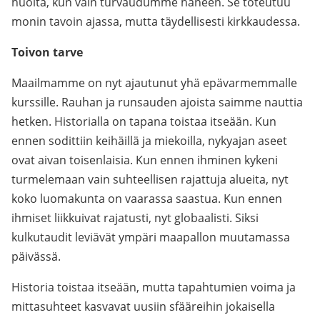
huolta, kun vain turvaudumme häneen. Se toteutuu
monin tavoin ajassa, mutta täydellisesti kirkkaudessa.
Toivon tarve
Maailmamme on nyt ajautunut yhä epävarmemmalle
kurssille. Rauhan ja runsauden ajoista saimme nauttia
hetken. Historialla on tapana toistaa itseään. Kun
ennen sodittiin keihäillä ja miekoilla, nykyajan aseet
ovat aivan toisenlaisia. Kun ennen ihminen kykeni
turmelemaan vain suhteellisen rajattuja alueita, nyt
koko luomakunta on vaarassa saastua. Kun ennen
ihmiset liikkuivat rajatusti, nyt globaalisti. Siksi
kulkutaudit leviävät ympäri maapallon muutamassa
päivässä.
Historia toistaa itseään, mutta tapahtumien voima ja
mittasuhteet kasvavat uusiin sfääreihin jokaisella