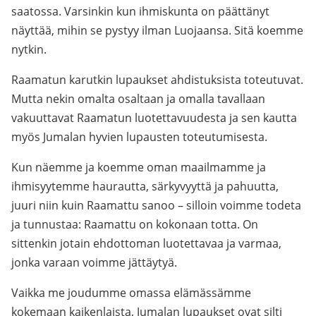
saatossa. Varsinkin kun ihmiskunta on päättänyt
näyttää, mihin se pystyy ilman Luojaansa. Sitä koemme
nytkin.
Raamatun karutkin lupaukset ahdistuksista toteutuvat.
Mutta nekin omalta osaltaan ja omalla tavallaan
vakuuttavat Raamatun luotettavuudesta ja sen kautta
myös Jumalan hyvien lupausten toteutumisesta.
Kun näemme ja koemme oman maailmamme ja
ihmisyytemme haurautta, särkyvyyttä ja pahuutta,
juuri niin kuin Raamattu sanoo – silloin voimme todeta
ja tunnustaa: Raamattu on kokonaan totta. On
sittenkin jotain ehdottoman luotettavaa ja varmaa,
jonka varaan voimme jättäytyä.
Vaikka me joudumme omassa elämässämme
kokemaan kaikenlaista, Jumalan lupaukset ovat silti