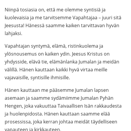
Niinpä tosiasia on, että me olemme syntisiä ja
kuolevaisia ja me tarvitsemme Vapahtajaa – juuri sitä
Jeesusta! Hänessä saamme kaiken tarvittavan hyvän
lahjaksi.
Vapahtajan syntymä, elämä, ristinkuolema ja
ylösnousemus on kaiken ydin. Jeesus Kristus on
yhdysside, elävä tie, elämänlanka Jumalan ja meidän
välillä. Hänen kauttaan kaikki hyvä virtaa meille
vajavaisille, syntisille ihmisille.
Hänen kauttaan me pääsemme Jumalan lapsen
asemaan ja saamme sydämiimme Jumalan Pyhän
Hengen, joka vakuuttaa Taivaallisen Isän rakkaudesta
ja huolenpidosta. Hänen kauttaan saamme elää
prosessissa, joka kerran johtaa meidät täydelliseen
vapauteen ja kirkkauteen.