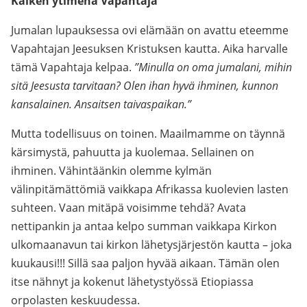
Kaiken ytimenä Vapahtaja
Jumalan lupauksessa ovi elämään on avattu eteemme
Vapahtajan Jeesuksen Kristuksen kautta. Aika harvalle
tämä Vapahtaja kelpaa.
”Minulla on oma jumalani, mihin
sitä Jeesusta tarvitaan? Olen ihan hyvä ihminen, kunnon
kansalainen. Ansaitsen taivaspaikan.”
Mutta todellisuus on toinen. Maailmamme on täynnä
kärsimystä, pahuutta ja kuolemaa. Sellainen on
ihminen. Vähintäänkin olemme kylmän
välinpitämättömiä vaikkapa Afrikassa kuolevien lasten
suhteen. Vaan mitäpä voisimme tehdä? Avata
nettipankin ja antaa kelpo summan vaikkapa Kirkon
ulkomaanavun tai kirkon lähetysjärjestön kautta – joka
kuukausi!!! Sillä saa paljon hyvää aikaan. Tämän olen
itse nähnyt ja kokenut lähetystyössä Etiopiassa
orpolasten keskuudessa.