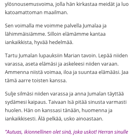
ylösnousemusvoima, jolla hän kirkastaa meidät ja luo
katoamattoman maailman.
Sen voimalla me voimme palvella Jumalaa ja
lähimmäisiämme. Silloin elämämme kantaa
iankaikkista, hyvää hedelmää.
Tartu Jumalan lupauksiin Marian tavoin. Lepää niiden
varassa, aseta elämäsi ja askeleesi niiden varaan.
Ammenna niistä voimaa, iloa ja suuntaa elämääsi. Jaa
tämä aarre toisten kanssa.
Sulje silmäsi niiden varassa ja anna Jumalan täyttää
sydämesi kaipaus. Taivaan Isä pitää sinusta varmasti
huolen. Hän on kanssasi tänään, huomenna ja
iankaikkisesti. Älä pelkää, usko ainoastaan.
”Autuas, ikionnellinen olet sinä, joka uskot! Herran sinulle