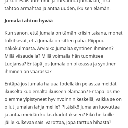
ja kuolevaisuutemme ja turvautua Jumalaan, joka
tahtoo armahtaa ja antaa uuden, ikuisen elämän.
Jumala tahtoo hyvää
Kun sanon, että Jumala on tämän kriisin takana, monet
tulkitsevat, että Jumala on sitten paha. Riippuu
näkökulmasta. Arvioiko Jumalaa syntinen ihminen?
Millä viisaudella? Millä voimalla hän tuomitsee
Luojansa? Entäpä jos Jumala on oikeassa ja syntinen
ihminen on väärässä?
Entäpä jos Jumala haluaa todellakin pelastaa meidät
ikuiselta kuolemalta ikuiseen elämään? Entäpä jos me
olemme ylpistyneet hyvinvoinnin keskellä, vaikka se on
ollut Jumalan lahja meille? Pitäisikö Jumalan luovuttaa
ja antaa meidän kulkea kadotukseen? Eikö heikoille
jäille kulkevaa saisi varottaa, jopa tarttua hihasta?