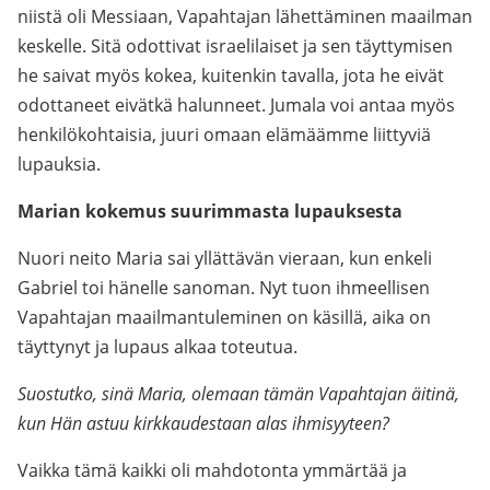
niistä oli Messiaan, Vapahtajan lähettäminen maailman
keskelle. Sitä odottivat israelilaiset ja sen täyttymisen
he saivat myös kokea, kuitenkin tavalla, jota he eivät
odottaneet eivätkä halunneet. Jumala voi antaa myös
henkilökohtaisia, juuri omaan elämäämme liittyviä
lupauksia.
Marian kokemus suurimmasta lupauksesta
Nuori neito Maria sai yllättävän vieraan, kun enkeli
Gabriel toi hänelle sanoman. Nyt tuon ihmeellisen
Vapahtajan maailmantuleminen on käsillä, aika on
täyttynyt ja lupaus alkaa toteutua.
Suostutko, sinä Maria, olemaan tämän Vapahtajan äitinä,
kun Hän astuu kirkkaudestaan alas ihmisyyteen?
Vaikka tämä kaikki oli mahdotonta ymmärtää ja