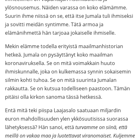
ylösnousemus. Näiden varassa on koko elämämme.
Suurin ihme niissä on se, että itse Jumala tuli ihmiseksi
ja sovitti meidän syntimme. Tätä armoa ja
elämänihmettä hän tarjoaa jokaiselle ihmiselle.
Mekin elämme todella erityistä maailmanhistorian
hetkeä. Jumala on pysäyttänyt koko maailman
koronaviruksella. Se on mitä voimakkain huuto
ihmiskunnalle, joka on kulkemassa synnin sokaisemin
silmin kohti tuhoa. Se on mitä suurinta Jumalan
rakkautta. Se on kutsua todelliseen paastoon. Tämän
pitäisi olla kirkon sanoma tässä hetkessä.
Entä mitä teki piispa Laajasalo saatuaan miljardin
euron mahdollisuuden ylen ykkösuutisissa suorassa
lähetyksessä? Hän sanoi, että
turvamme on siinä, että
meillä on vakaa maa ja luotettavat viranomaiset. Kuljemme