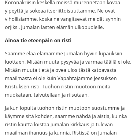
Koronakriisin keskellä meissä murennetaan kovaa
ylpeyttä ja sokeaa itseriittoisuuttamme. Ne ovat
vihollisiamme, koska ne vangitsevat meidät synnin
orjiksi, Jumalan lasten elämän ulkopuolelle.
Ainoa tie eteenpäin on risti
Saamme elää elämämme Jumalan hyviin lupauksiin
luottaen. Mitään muuta pysyvää ja varmaa täällä ei ole.
Mitään muuta tietä ja ovea ulos tästä katoavasta
maailmasta ei ole kuin Vapahtajamme Jeesuksen
Kristuksen risti. Tuohon ristin muotoon meitä
muokataan, taivutellaan ja riisutaan.
Ja kun lopulta tuohon ristin muotoon suostumme ja
käymme sitä kohden, saamme nähdä ja aistia, kuinka
ristin kautta loistaa Jumalan kirkkaus ja tulevan
maailman ihanuus ja kunnia. Ristissä on Jumalan