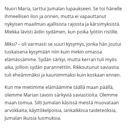
Nuori Maria, tarttui Jumalan lupaukseen. Se toi hänelle
ihmeellisen ilon ja onnen, mutta ei vapauttanut
nykyisen maailman ajallisista rajoista ja kärsimyksistä.
Miekka lävisti äidin sydämen, kun poika lyötiin ristille.
Miksi?
– oli varmasti se suuri kysymys, jonka hän joutui
tuskaisena kysymään niin kuin mekin omassa
elämässämme. Sydän särkyi, mutta kerran tuli myös
aika, jolloin sydän parannettiin. Rikkoutunut saviastia
tuli eheämmäksi ja kauniimmaksi kuin koskaan ennen.
Kun me mietimme elämäämme täällä maan päällä,
olemme Marian tavoin särkyviä saviastioita. Olemme
maan tomua. Silti Jumalan käsissä meistä muovataan
arvokkaita, käyttökelpoisia, iankaikkisia taideteoksia,
Jumalan ikuisia luomuksia.