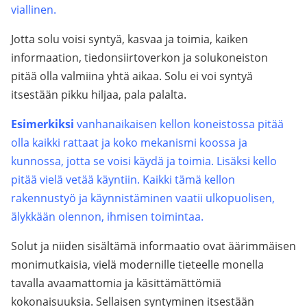
viallinen.
Jotta solu voisi syntyä, kasvaa ja toimia, kaiken
informaation, tiedonsiirtoverkon ja solukoneiston
pitää olla valmiina yhtä aikaa. Solu ei voi syntyä
itsestään pikku hiljaa, pala palalta.
Esimerkiksi
vanhanaikaisen kellon koneistossa pitää
olla kaikki rattaat ja koko mekanismi koossa ja
kunnossa, jotta se voisi käydä ja toimia. Lisäksi kello
pitää vielä vetää käyntiin. Kaikki tämä kellon
rakennustyö ja käynnistäminen vaatii ulkopuolisen,
älykkään olennon, ihmisen toimintaa.
Solut ja niiden sisältämä informaatio ovat äärimmäisen
monimutkaisia, vielä modernille tieteelle monella
tavalla avaamattomia ja käsittämättömiä
kokonaisuuksia. Sellaisen syntyminen itsestään