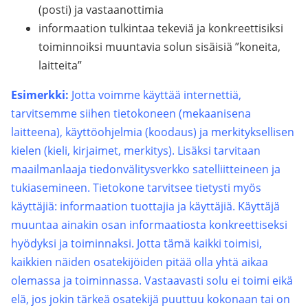
(posti) ja vastaanottimia
informaation tulkintaa tekeviä ja konkreettisiksi
toiminnoiksi muuntavia solun sisäisiä ”koneita,
laitteita”
Esimerkki:
Jotta voimme käyttää internettiä,
tarvitsemme siihen tietokoneen (mekaanisena
laitteena), käyttöohjelmia (koodaus) ja merkityksellisen
kielen (kieli, kirjaimet, merkitys). Lisäksi tarvitaan
maailmanlaaja tiedonvälitysverkko satelliitteineen ja
tukiasemineen. Tietokone tarvitsee tietysti myös
käyttäjiä: informaation tuottajia ja käyttäjiä. Käyttäjä
muuntaa ainakin osan informaatiosta konkreettiseksi
hyödyksi ja toiminnaksi. Jotta tämä kaikki toimisi,
kaikkien näiden osatekijöiden pitää olla yhtä aikaa
olemassa ja toiminnassa. Vastaavasti solu ei toimi eikä
elä, jos jokin tärkeä osatekijä puuttuu kokonaan tai on