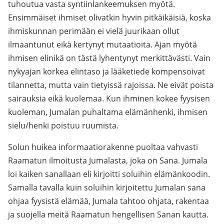
tuhoutua vasta syntiinlankeemuksen myötä.
Ensimmäiset ihmiset olivatkin hyvin pitkäikäisiä, koska
ihmiskunnan perimään ei vielä juurikaan ollut
ilmaantunut eikä kertynyt mutaatioita. Ajan myötä
ihmisen elinikä on tästä lyhentynyt merkittävästi. Vain
nykyajan korkea elintaso ja lääketiede kompensoivat
tilannetta, mutta vain tietyissä rajoissa. Ne eivät poista
sairauksia eikä kuolemaa. Kun ihminen kokee fyysisen
kuoleman, Jumalan puhaltama elämänhenki, ihmisen
sielu/henki poistuu ruumista.
Solun huikea informaatiorakenne puoltaa vahvasti
Raamatun ilmoitusta Jumalasta, joka on Sana. Jumala
loi kaiken sanallaan eli kirjoitti soluihin elämänkoodin.
Samalla tavalla kuin soluihin kirjoitettu Jumalan sana
ohjaa fyysistä elämää, Jumala tahtoo ohjata, rakentaa
ja suojella meitä Raamatun hengellisen Sanan kautta.