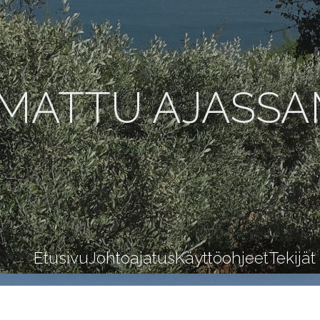
MATTU AJASS
Etusivu
Johtoajatus
Käyttöohjeet
Tekijät