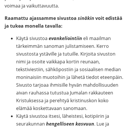
voimaa ja vaikuttavuutta.
Raamattu ajassamme sivustoa
sinäkin
voit edistää
ja tukea monella tavalla:
Käytä sivustoa
evankeliointiin
eli maailman
tärkeimmän sanoman julistamiseen. Kerro
sivustosta ystäville ja tutuille. Kirjoita sivuston
nimi ja osoite vaikkapa kortin reunaan,
tekstiviestiin, sähköpostiin ja sosiaalisen median
moninaisiin muotoihin ja lähetä tiedot eteenpäin.
Sivusto tarjoaa ihmisille hyvän mahdollisuuden
aivan rauhassa tutustua Jumalan rakkauteen
Kristuksessa ja perehtyä kristinuskon koko
elämää koskettavaan sanomaan.
Käytä sivustoa itsesi, läheistesi, kotipiirin ja
seurakunnan
hengelliseen kasvuun
. Lue ja