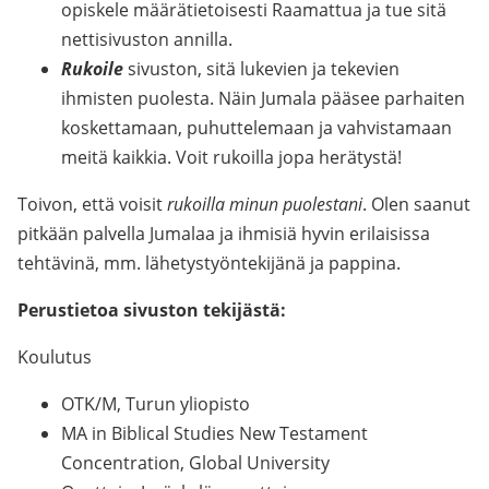
opiskele määrätietoisesti Raamattua ja tue sitä
nettisivuston annilla.
Rukoile
sivuston, sitä lukevien ja tekevien
ihmisten puolesta. Näin Jumala pääsee parhaiten
koskettamaan, puhuttelemaan ja vahvistamaan
meitä kaikkia. Voit rukoilla jopa herätystä!
Toivon, että voisit
rukoilla minun puolestani
. Olen saanut
pitkään palvella Jumalaa ja ihmisiä hyvin erilaisissa
tehtävinä, mm. lähetystyöntekijänä ja pappina.
Perustietoa sivuston tekijästä:
Koulutus
OTK/M, Turun yliopisto
MA in Biblical Studies New Testament
Concentration, Global University