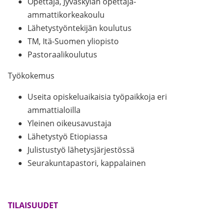
Opettaja, Jyväskylän opettaja-
ammattikorkeakoulu
Lähetystyöntekijän koulutus
TM, Itä-Suomen yliopisto
Pastoraalikoulutus
Työkokemus
Useita opiskeluaikaisia työpaikkoja eri
ammattialoilla
Yleinen oikeusavustaja
Lähetystyö Etiopiassa
Julistustyö lähetysjärjestössä
Seurakuntapastori, kappalainen
TILAISUUDET