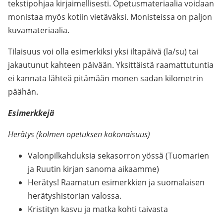
tekstipohjaa kirjaimellisesti. Opetusmateriaalia voidaan
monistaa myös kotiin vietäväksi. Monisteissa on paljon
kuvamateriaalia.
Tilaisuus voi olla esimerkiksi yksi iltapäivä (la/su) tai
jakautunut kahteen päivään. Yksittäistä raamattutuntia
ei kannata lähteä pitämään monen sadan kilometrin
päähän.
Esimerkkejä
Herätys (kolmen opetuksen kokonaisuus)
Valonpilkahduksia sekasorron yössä (Tuomarien
ja Ruutin kirjan sanoma aikaamme)
Herätys! Raamatun esimerkkien ja suomalaisen
herätyshistorian valossa.
Kristityn kasvu ja matka kohti taivasta