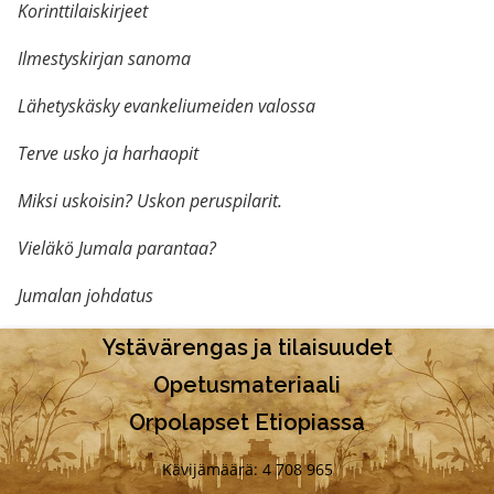
Korinttilaiskirjeet
Ilmestyskirjan sanoma
Lähetyskäsky evankeliumeiden valossa
Terve usko ja harhaopit
Miksi uskoisin? Uskon peruspilarit.
Vieläkö Jumala parantaa?
Jumalan johdatus
Ystävärengas ja tilaisuudet
Opetusmateriaali
Orpolapset Etiopiassa
Kävijämäärä: 4 708 965