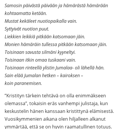
Samosin päivästä päivään ja hämärästä hämärään
kohtaamatta ketään.
Mustat kekäleet nuotiopaikalla vain.
Syttyivät nuotion puut.
Liekkien leikkiä pitkään katsomaan jäin.
Monien hämäräin tullessa pitkään katsomaan jäin.
Toisinaan savusta silmäni kyyneltyi.
Toisinaan itkin omaa tuskaani vain.
Toisinaan rinteellä ylistin Jumalaa- oli lähellä hän.
Sain elää Jumalan hetken – kairoksen –
koin paranemisen.
”Kristityn tärkein tehtävä on olla enimmäkseen
olemassa”, tokaisin eräs vanhempi julistaja, kun
keskustelin hänen kanssaan kristittynä elämisestä.
Vuosikymmenien aikana olen hiljalleen alkanut
ymmärtää, että se on hyvin raamatullinen totuus.