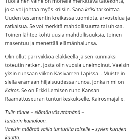
Tuollainen vaihe on monelle merkittävä taitekohta,
joka voi johtaa myös kriisiin. Sana
kriisi
tarkoittaa
Uuden testamentin kreikassa tuomiota, arvostelua ja
ratkaisua. Se voi merkitä mahdollisuutta tai uhkaa.
Toinen lähtee kohti uusia mahdollisuuksia, toinen
masentuu ja menettää elämänhalunsa.
Olin ollut pari viikkoa eläkkeellä ja sen kunniaksi
toteutin retken, josta olin vuosia unelmoinut. Vaelsin
yksin runsaan viikon Käsivarren Lapissa… Muistelin
siellä erämaan hiljaisuudessa runoa, jonka nimi on
Kairos
. Se on Erkki Lemisen runo Kansan
Raamattuseuran tunturikeskukselle, Kairosmajalle.
Tulin tänne – elämän väsyttämänä –
tunturin kainaloon.
Vaelsin määrää vailla tunturilta toiselle – syvien kurujen
kautta.