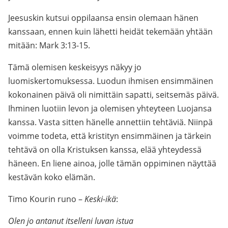
Jeesuskin kutsui oppilaansa ensin olemaan hänen
kanssaan, ennen kuin lähetti heidät tekemään yhtään
mitään: Mark 3:13-15.
Tämä olemisen keskeisyys näkyy jo
luomiskertomuksessa. Luodun ihmisen ensimmäinen
kokonainen päivä oli nimittäin sapatti, seitsemäs päivä.
Ihminen luotiin levon ja olemisen yhteyteen Luojansa
kanssa. Vasta sitten hänelle annettiin tehtäviä. Niinpä
voimme todeta, että kristityn ensimmäinen ja tärkein
tehtävä on olla Kristuksen kanssa, elää yhteydessä
häneen. En liene ainoa, jolle tämän oppiminen näyttää
kestävän koko elämän.
Timo Kourin runo –
Keski-ikä
:
Olen jo antanut itselleni luvan istua