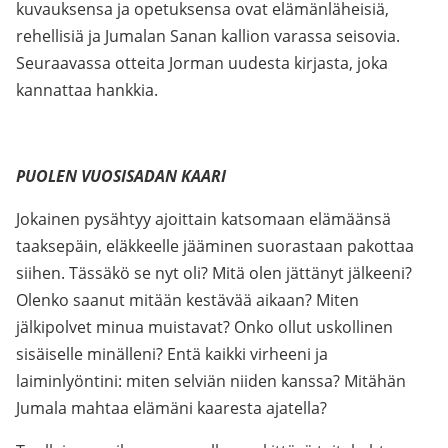
kuvauksensa ja opetuksensa ovat elämänläheisiä,
rehellisiä ja Jumalan Sanan kallion varassa seisovia.
Seuraavassa otteita Jorman uudesta kirjasta, joka
kannattaa hankkia.
PUOLEN VUOSISADAN KAARI
Jokainen pysähtyy ajoittain katsomaan elämäänsä
taaksepäin, eläkkeelle jääminen suorastaan pakottaa
siihen. Tässäkö se nyt oli? Mitä olen jättänyt jälkeeni?
Olenko saanut mitään kestävää aikaan? Miten
jälkipolvet minua muistavat? Onko ollut uskollinen
sisäiselle minälleni? Entä kaikki virheeni ja
laiminlyöntini: miten selviän niiden kanssa? Mitähän
Jumala mahtaa elämäni kaaresta ajatella?