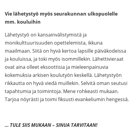
Vie lähetystyö myös seurakunnan ulkopuolelle
mm. kouluihin
Lähetystyö on kansainvälistymistä ja
monikulttuurisuuden opettelemista, ikkuna
maailmaan. Siitä on hyvä kertoa lapsille päiväkodeissa
ja kouluissa, ja toki myös isommillekin. Lähettivieraat
ovat aina olleet eksoottisia ja mieleenpainuvia
kokemuksia arkisen koulutyön keskellä. Lähetystyön
rikkautta on hyvä viedä muillekin. Selvitä oman seutusi
tapahtumia ja toimintoja. Mene rohkeasti mukaan.
Tarjoa nöyrästi ja toimi fiksusti evankeliumin hengessä.
… TULE SIIS MUKAAN – SINUA TARVITAAN!