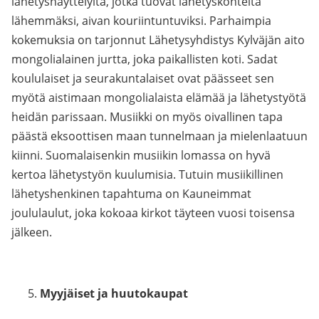
lähetysnäyttelyitä, jotka tuovat lähetyskohteita
lähemmäksi, aivan kouriintuntuviksi. Parhaimpia
kokemuksia on tarjonnut Lähetysyhdistys Kylväjän aito
mongolialainen jurtta, joka paikallisten koti. Sadat
koululaiset ja seurakuntalaiset ovat päässeet sen
myötä aistimaan mongolialaista elämää ja lähetystyötä
heidän parissaan. Musiikki on myös oivallinen tapa
päästä eksoottisen maan tunnelmaan ja mielenlaatuun
kiinni. Suomalaisenkin musiikin lomassa on hyvä
kertoa lähetystyön kuulumisia. Tutuin musiikillinen
lähetyshenkinen tapahtuma on Kauneimmat
joululaulut, joka kokoaa kirkot täyteen vuosi toisensa
jälkeen.
Myyjäiset ja huutokaupat