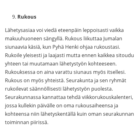
Rukous
Lähetysasiaa voi viedä eteenpäin leppoisasti vaikka
makuuhuoneen sängyllä. Rukous liikuttaa Jumalan
siunaavia käsiä, kun Pyhä Henki ohjaa rukoustasi.
Rukoile yleisesti ja laajasti mutta ennen kaikkea sitoudu
yhteen tai muutamaan lähetystyön kohteeseen.
Rukouksessa on aina varattu siunaus myös itsellesi.
Rukous on myös yhteistä. Seurakunta ja sen ryhmät
rukoilevat säännöllisesti lähetystyön puolesta.
Seurakunnassa kannattaa tehdä viikkorukouskalenteri,
jossa kullekin päivälle on oma rukousaiheensa ja
kohteensa niin lähetyskentällä kuin oman seurakunnan
toiminnan piirissä.