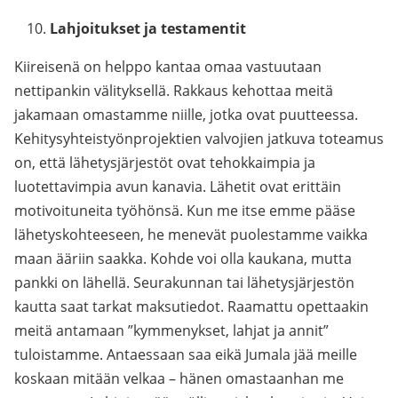
Lahjoitukset ja testamentit
Kiireisenä on helppo kantaa omaa vastuutaan
nettipankin välityksellä. Rakkaus kehottaa meitä
jakamaan omastamme niille, jotka ovat puutteessa.
Kehitysyhteistyönprojektien valvojien jatkuva toteamus
on, että lähetysjärjestöt ovat tehokkaimpia ja
luotettavimpia avun kanavia. Lähetit ovat erittäin
motivoituneita työhönsä. Kun me itse emme pääse
lähetyskohteeseen, he menevät puolestamme vaikka
maan ääriin saakka. Kohde voi olla kaukana, mutta
pankki on lähellä. Seurakunnan tai lähetysjärjestön
kautta saat tarkat maksutiedot. Raamattu opettaakin
meitä antamaan ”kymmenykset, lahjat ja annit”
tuloistamme. Antaessaan saa eikä Jumala jää meille
koskaan mitään velkaa – hänen omastaanhan me