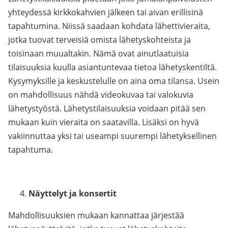
yhteydessä kirkkokahvien jälkeen tai aivan erillisinä
tapahtumina. Niissä saadaan kohdata lähettivieraita,
jotka tuovat terveisiä omista lähetyskohteista ja
toisinaan muualtakin. Nämä ovat ainutlaatuisia
tilaisuuksia kuulla asiantuntevaa tietoa lähetyskentiltä.
Kysymyksille ja keskustelulle on aina oma tilansa. Usein
on mahdollisuus nähdä videokuvaa tai valokuvia
lähetystyöstä. Lähetystilaisuuksia voidaan pitää sen
mukaan kuin vieraita on saatavilla. Lisäksi on hyvä
vakiinnuttaa yksi tai useampi suurempi lähetyksellinen
tapahtuma.
Näyttelyt ja konsertit
Mahdollisuuksien mukaan kannattaa järjestää