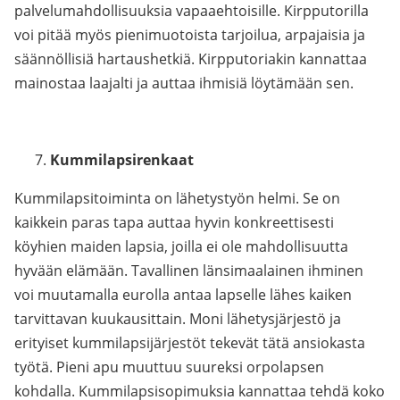
palvelumahdollisuuksia vapaaehtoisille. Kirpputorilla
voi pitää myös pienimuotoista tarjoilua, arpajaisia ja
säännöllisiä hartaushetkiä. Kirpputoriakin kannattaa
mainostaa laajalti ja auttaa ihmisiä löytämään sen.
Kummilapsirenkaat
Kummilapsitoiminta on lähetystyön helmi. Se on
kaikkein paras tapa auttaa hyvin konkreettisesti
köyhien maiden lapsia, joilla ei ole mahdollisuutta
hyvään elämään. Tavallinen länsimaalainen ihminen
voi muutamalla eurolla antaa lapselle lähes kaiken
tarvittavan kuukausittain. Moni lähetysjärjestö ja
erityiset kummilapsijärjestöt tekevät tätä ansiokasta
työtä. Pieni apu muuttuu suureksi orpolapsen
kohdalla. Kummilapsisopimuksia kannattaa tehdä koko