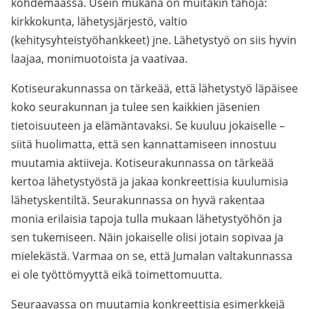
kohdemaassa. Usein mukana on muitakin tahoja:
kirkkokunta, lähetysjärjestö, valtio
(kehitysyhteistyöhankkeet) jne. Lähetystyö on siis hyvin
laajaa, monimuotoista ja vaativaa.
Kotiseurakunnassa on tärkeää, että lähetystyö läpäisee
koko seurakunnan ja tulee sen kaikkien jäsenien
tietoisuuteen ja elämäntavaksi. Se kuuluu jokaiselle –
siitä huolimatta, että sen kannattamiseen innostuu
muutamia aktiiveja. Kotiseurakunnassa on tärkeää
kertoa lähetystyöstä ja jakaa konkreettisia kuulumisia
lähetyskentiltä. Seurakunnassa on hyvä rakentaa
monia erilaisia tapoja tulla mukaan lähetystyöhön ja
sen tukemiseen. Näin jokaiselle olisi jotain sopivaa ja
mielekästä. Varmaa on se, että Jumalan valtakunnassa
ei ole työttömyyttä eikä toimettomuutta.
Seuraavassa on muutamia konkreettisia esimerkkejä