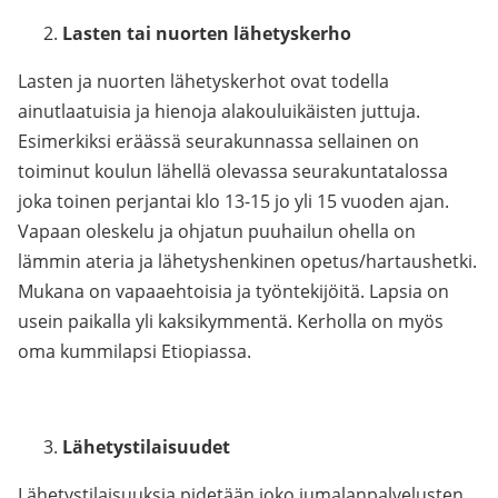
Lasten tai nuorten lähetyskerho
Lasten ja nuorten lähetyskerhot ovat todella
ainutlaatuisia ja hienoja alakouluikäisten juttuja.
Esimerkiksi eräässä seurakunnassa sellainen on
toiminut koulun lähellä olevassa seurakuntatalossa
joka toinen perjantai klo 13-15 jo yli 15 vuoden ajan.
Vapaan oleskelu ja ohjatun puuhailun ohella on
lämmin ateria ja lähetyshenkinen opetus/hartaushetki.
Mukana on vapaaehtoisia ja työntekijöitä. Lapsia on
usein paikalla yli kaksikymmentä. Kerholla on myös
oma kummilapsi Etiopiassa.
Lähetystilaisuudet
Lähetystilaisuuksia pidetään joko jumalanpalvelusten