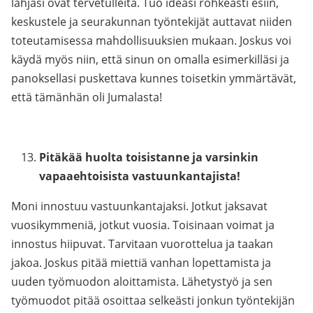
lahjasi ovat tervetulleita. Tuo ideasi rohkeasti esiin,
keskustele ja seurakunnan työntekijät auttavat niiden
toteutamisessa mahdollisuuksien mukaan. Joskus voi
käydä myös niin, että sinun on omalla esimerkilläsi ja
panoksellasi puskettava kunnes toisetkin ymmärtävät,
että tämänhän oli Jumalasta!
Pitäkää huolta toisistanne ja varsinkin
vapaaehtoisista vastuunkantajista!
Moni innostuu vastuunkantajaksi. Jotkut jaksavat
vuosikymmeniä, jotkut vuosia. Toisinaan voimat ja
innostus hiipuvat. Tarvitaan vuorottelua ja taakan
jakoa. Joskus pitää miettiä vanhan lopettamista ja
uuden työmuodon aloittamista. Lähetystyö ja sen
työmuodot pitää osoittaa selkeästi jonkun työntekijän