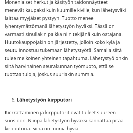
Monenlaiset herkut ja käsityön taidonnäytteet
menevät kaupaksi kuin kuumille kiville, kun lähetysväki
laittaa myyjäiset pystyyn. Tuotto menee
lyhentymättömänä lähetystyön hyväksi. Tässä on
varmasti sinullakin paikka niin tekijänä kuin ostajana.
Huutokauppojakin on järjestetty, jolloin koko kylä ja
seutu innostuu tukemaan lähetystyötä. Samalla siitä
tulee melkoinen yhteinen tapahtuma. Lähetystyö onkin
siitä harvinainen seurakunnan työmuoto, että se
tuottaa tuloja, joskus suuriakin summia.
Lähetystyön kirpputori
Kierrättäminen ja kirpputorit ovat tulleet suureen
suosioon. Niinpä lähetystyön hyväksi kannattaa pitää
kirpputoria. Siinä on monia hyviä