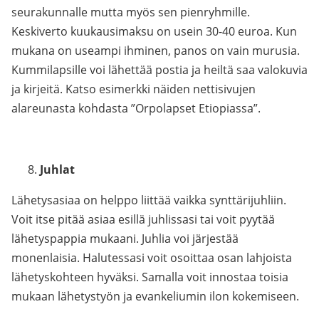
seurakunnalle mutta myös sen pienryhmille.
Keskiverto kuukausimaksu on usein 30-40 euroa. Kun
mukana on useampi ihminen, panos on vain murusia.
Kummilapsille voi lähettää postia ja heiltä saa valokuvia
ja kirjeitä. Katso esimerkki näiden nettisivujen
alareunasta kohdasta ”Orpolapset Etiopiassa”.
Juhlat
Lähetysasiaa on helppo liittää vaikka synttärijuhliin.
Voit itse pitää asiaa esillä juhlissasi tai voit pyytää
lähetyspappia mukaani. Juhlia voi järjestää
monenlaisia. Halutessasi voit osoittaa osan lahjoista
lähetyskohteen hyväksi. Samalla voit innostaa toisia
mukaan lähetystyön ja evankeliumin ilon kokemiseen.