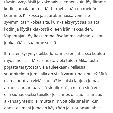
täysin tyytyväisiä ja kokonaisia, ennen kuin löydämme
kodin. Jumala on meidät tehnyt ja hän on meidän
kotimme. Kirkossa ja seurakunnassa voimme
syvimmiltään kokea sitä, kuinka eksynyt saa palata
kotiin ja löytää kätkössä olleen Isän rakkauden.
Vapahtajan löytäessämme löydämme vahvan kallion,
jonka päällä saamme seistä.
Ihmisten kysymys pikku-Johanneksen juhlassa kuuluu
myös meille: – Mikä sinusta vielä tulee? Mikä tästä
pojasta tai tytöstä vielä tuleekaan? Millaisia
suunnitelmia Jumalalla on vielä varattuna sinulle? Mitä
elämä odottaa vielä sinulta? Millaisia lahjoja Jumala
armossaan antaa vielä sinullekin? Ja miten sinä voisit
olla siunaukseksi toisille? Johannes oli suuri siunaus
aikansa yhteisölle, mutta niin voit olla sinäkin, kun
annat elämäsi Jumalan käyttöön ja tuot omat lahjasi