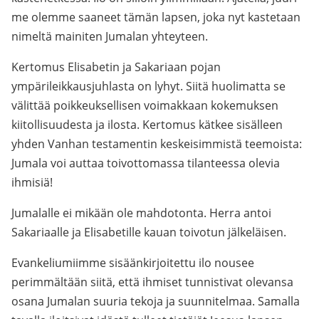
me olemme saaneet tämän lapsen, joka nyt kastetaan
nimeltä mainiten Jumalan yhteyteen.
Kertomus Elisabetin ja Sakariaan pojan
ympärileikkausjuhlasta on lyhyt. Siitä huolimatta se
välittää poikkeuksellisen voimakkaan kokemuksen
kiitollisuudesta ja ilosta. Kertomus kätkee sisälleen
yhden Vanhan testamentin keskeisimmistä teemoista:
Jumala voi auttaa toivottomassa tilanteessa olevia
ihmisiä!
Jumalalle ei mikään ole mahdotonta. Herra antoi
Sakariaalle ja Elisabetille kauan toivotun jälkeläisen.
Evankeliumiimme sisäänkirjoitettu ilo nousee
perimmältään siitä, että ihmiset tunnistivat olevansa
osana Jumalan suuria tekoja ja suunnitelmaa. Samalla