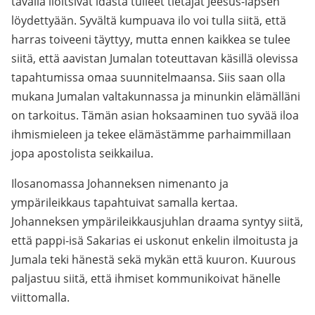
tavalla iloitsivat idästä tulleet tietäjät Jeesus-lapsen
löydettyään. Syvältä kumpuava ilo voi tulla siitä, että
harras toiveeni täyttyy, mutta ennen kaikkea se tulee
siitä, että aavistan Jumalan toteuttavan käsillä olevissa
tapahtumissa omaa suunnitelmaansa. Siis saan olla
mukana Jumalan valtakunnassa ja minunkin elämälläni
on tarkoitus. Tämän asian hoksaaminen tuo syvää iloa
ihmismieleen ja tekee elämästämme parhaimmillaan
jopa apostolista seikkailua.
Ilosanomassa Johanneksen nimenanto ja
ympärileikkaus tapahtuivat samalla kertaa.
Johanneksen ympärileikkausjuhlan draama syntyy siitä,
että pappi-isä Sakarias ei uskonut enkelin ilmoitusta ja
Jumala teki hänestä sekä mykän että kuuron. Kuurous
paljastuu siitä, että ihmiset kommunikoivat hänelle
viittomalla.