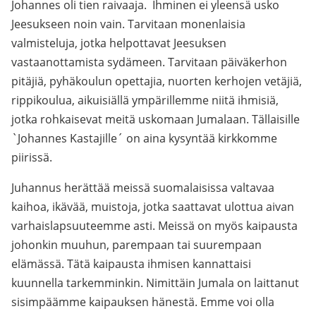
Johannes oli tien raivaaja. Ihminen ei yleensä usko
Jeesukseen noin vain. Tarvitaan monenlaisia
valmisteluja, jotka helpottavat Jeesuksen
vastaanottamista sydämeen. Tarvitaan päiväkerhon
pitäjiä, pyhäkoulun opettajia, nuorten kerhojen vetäjiä,
rippikoulua, aikuisiällä ympärillemme niitä ihmisiä,
jotka rohkaisevat meitä uskomaan Jumalaan. Tällaisille
`Johannes Kastajille´ on aina kysyntää kirkkomme
piirissä.
Juhannus herättää meissä suomalaisissa valtavaa
kaihoa, ikävää, muistoja, jotka saattavat ulottua aivan
varhaislapsuuteemme asti. Meissä on myös kaipausta
johonkin muuhun, parempaan tai suurempaan
elämässä. Tätä kaipausta ihmisen kannattaisi
kuunnella tarkemminkin. Nimittäin Jumala on laittanut
sisimpäämme kaipauksen hänestä. Emme voi olla