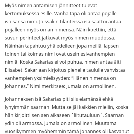
Myös nimen antamisen jännitteet tulevat
kertomuksessa esille. Vanha tapa oli antaa pojalle
isoisänsä nimi. Joissakin tilanteissa isä saattoi antaa
pojalleen myös oman nimensä. Näin koettiin, että
suvun perinteet jatkuvat myös nimen muodossa.
Näinhän tapahtuu yhä edelleen jopa meillä; lapsen
toinen tai kolmas nimi ovat usein esivanhempien
nimiä. Koska Sakarias ei voi puhua, nimen antaa äiti
Elisabet. Sakariaan kirjoitus pienelle taululle vahvistaa
vanhempien yksimielisyyden: ”Hänen nimensä on
Johannes.” Nimi merkitsee: Jumala on armollinen.
Johanneksen isä Sakarias piti siis elämänsä ehkä
lyhyimmän saarnan. Mutta se jäi kaikkien mieliin, koska
hän kirjoitti sen sen aikaseen `liitutauluun´. Saarnan
ydin oli armossa. Jumala on armollinen. Muutama
vuosikymmen myöhemmin tämä Johannes oli kasvanut