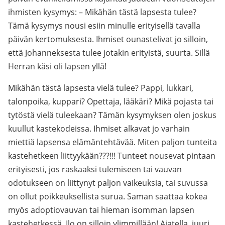
ihmisten kysymys: – Mikähän tästä lapsesta tulee?
Tämä kysymys nousi esiin minulle erityisellä tavalla
päivän kertomuksesta. Ihmiset ounastelivat jo silloin,
että Johanneksesta tulee jotakin erityistä, suurta. Sillä
Herran käsi oli lapsen yllä!
Mikähän tästä lapsesta vielä tulee? Pappi, lukkari,
talonpoika, kuppari? Opettaja, lääkäri? Mikä pojasta tai
tytöstä vielä tuleekaan? Tämän kysymyksen olen joskus
kuullut kastekodeissa. Ihmiset alkavat jo varhain
miettiä lapsensa elämäntehtävää. Miten paljon tunteita
kastehetkeen liittyykään???!!! Tunteet nousevat pintaan
erityisesti, jos raskaaksi tulemiseen tai vauvan
odotukseen on liittynyt paljon vaikeuksia, tai suvussa
on ollut poikkeuksellista surua. Saman saattaa kokea
myös adoptiovauvan tai hieman isomman lapsen
kastehetkessä. Ilo on silloin ylimmillään! Ajatella, juuri