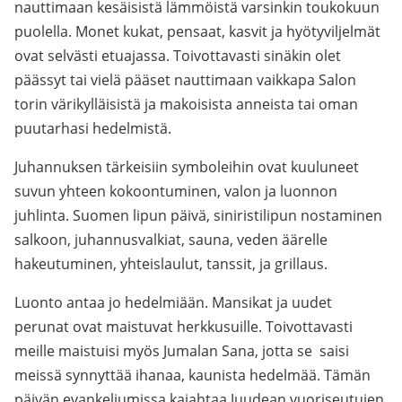
nauttimaan kesäisistä lämmöistä varsinkin toukokuun
puolella. Monet kukat, pensaat, kasvit ja hyötyviljelmät
ovat selvästi etuajassa. Toivottavasti sinäkin olet
päässyt tai vielä pääset nauttimaan vaikkapa Salon
torin värikylläisistä ja makoisista anneista tai oman
puutarhasi hedelmistä.
Juhannuksen tärkeisiin symboleihin ovat kuuluneet
suvun yhteen kokoontuminen, valon ja luonnon
juhlinta. Suomen lipun päivä, siniristilipun nostaminen
salkoon, juhannusvalkiat, sauna, veden äärelle
hakeutuminen, yhteislaulut, tanssit, ja grillaus.
Luonto antaa jo hedelmiään. Mansikat ja uudet
perunat ovat maistuvat herkkusuille. Toivottavasti
meille maistuisi myös Jumalan Sana, jotta se saisi
meissä synnyttää ihanaa, kaunista hedelmää. Tämän
päivän evankeliumissa kajahtaa Juudean vuoriseutujen