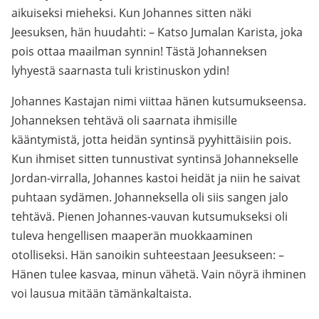
aikuiseksi mieheksi. Kun Johannes sitten näki
Jeesuksen, hän huudahti: – Katso Jumalan Karista, joka
pois ottaa maailman synnin! Tästä Johanneksen
lyhyestä saarnasta tuli kristinuskon ydin!
Johannes Kastajan nimi viittaa hänen kutsumukseensa.
Johanneksen tehtävä oli saarnata ihmisille
kääntymistä, jotta heidän syntinsä pyyhittäisiin pois.
Kun ihmiset sitten tunnustivat syntinsä Johannekselle
Jordan-virralla, Johannes kastoi heidät ja niin he saivat
puhtaan sydämen. Johanneksella oli siis sangen jalo
tehtävä. Pienen Johannes-vauvan kutsumukseksi oli
tuleva hengellisen maaperän muokkaaminen
otolliseksi. Hän sanoikin suhteestaan Jeesukseen: –
Hänen tulee kasvaa, minun vähetä. Vain nöyrä ihminen
voi lausua mitään tämänkaltaista.