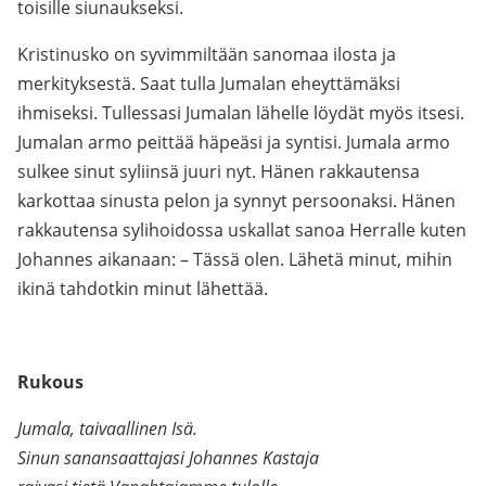
toisille siunaukseksi.
Kristinusko on syvimmiltään sanomaa ilosta ja
merkityksestä. Saat tulla Jumalan eheyttämäksi
ihmiseksi. Tullessasi Jumalan lähelle löydät myös itsesi.
Jumalan armo peittää häpeäsi ja syntisi. Jumala armo
sulkee sinut syliinsä juuri nyt. Hänen rakkautensa
karkottaa sinusta pelon ja synnyt persoonaksi. Hänen
rakkautensa sylihoidossa uskallat sanoa Herralle kuten
Johannes aikanaan: – Tässä olen. Lähetä minut, mihin
ikinä tahdotkin minut lähettää.
Rukous
Jumala, taivaallinen Isä.
Sinun sanansaattajasi Johannes Kastaja