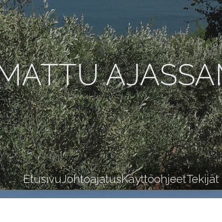
MATTU AJASS
Etusivu
Johtoajatus
Käyttöohjeet
Tekijät