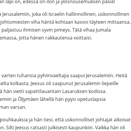
 läpi on, edessä on ilon ja ylösnousemuksen päivä!
Jerusalemiin, joka oli Israelin hallinnollinen, uskonnollinen
 johtomiesten viha häntä kohtaan kasvoi täyteen mittaansa.
, paljastuu ihmisen syvin pimeys. Tätä vihaa Jumala
emassa, jotta hänen rakkautensa voittaisi.
ta varten tuhansia pyhiinvaeltajia saapui Jerusalemiin. Heitä
elta kolkasta. Jeesus oli saapunut Jerusalemin liepeille
lä hän vietti sapattilauantain Lasaruksen kodissa.
emiin ja Öljymäen lähellä hän pyysi opetuslapsia
man varsan.
pouhkauksia ja hän tiesi, että uskonnolliset johtajat aikoivat
 Silti Jeesus ratsasti julkisesti kaupunkiin. Vaikka hän oli