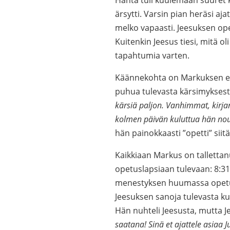
Häntä tuli kuulemaan suuret 
ärsytti. Varsin pian heräsi aj
melko vapaasti. Jeesuksen op
Kuitenkin Jeesus tiesi, mitä ol
tapahtumia varten.
Käännekohta on Markuksen evan
puhua tulevasta kärsimykses
kärsiä paljon. Vanhimmat, kirja
kolmen päivän kuluttua hän nou
hän painokkaasti ”opetti” siit
Kaikkiaan Markus on tallettan
opetuslapsiaan tulevaan: 8:31
menestyksen huumassa opetus
Jeesuksen sanoja tulevasta k
Hän nuhteli Jeesusta, mutta 
saatana! Sinä et ajattele asiaa