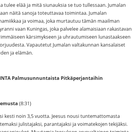
 tulee elää ja mitä siunauksia se tuo tullessaan. Jumalan
 vaan näitä sanoja toteuttavaa toimintaa. Jumalan
ynamiikkaa ja voimaa, joka murtautuu tämän maailman
 tyranni vaan Kuningas, joka palvelee alamaisiaan rakastavan
s äärimmäiseen kärsimykseen ja uhrautumiseen lunastaakseen
orjuudesta. Vapautetut Jumalan valtakunnan kansalaiset
uden ja elämän.
NTA Palmusunnuntaista Pitkäperjantaihin
usemusta
(8:31)
si kesti noin 3,5 vuotta. Jeesus nousi tuntemattomasta
emaksi julistajaksi, parantajaksi ja voimatekojen tekijäksi.