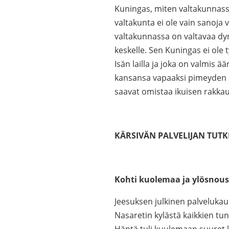
Kuningas, miten valtakunnassa
valtakunta ei ole vain sanoja
valtakunnassa on valtavaa d
keskelle. Sen Kuningas ei ole
Isän lailla ja joka on valmi
kansansa vapaaksi pimeyden 
saavat omistaa ikuisen rakka
KÄRSIVÄN PALVELIJAN TUTKI
Kohti kuolemaa ja ylösno
Jeesuksen julkinen palvelukau
Nasaretin kylästä kaikkien tunt