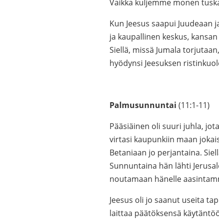
Vaikka kuljemme monen tuskan
Kun Jeesus saapui Juudeaan ja 
ja kaupallinen keskus, kansan
Siellä, missä Jumala torjutaan
hyödynsi Jeesuksen ristinkuol
Palmusunnuntai
(11:1-11)
Pääsiäinen oli suuri juhla, jo
virtasi kaupunkiin maan jokais
Betaniaan jo perjantaina. Siel
Sunnuntaina hän lähti Jerusal
noutamaan hänelle aasintam
Jeesus oli jo saanut useita tap
laittaa päätöksensä käytäntöön.