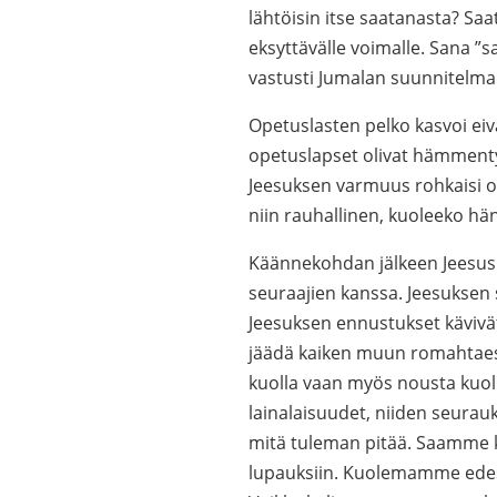
lähtöisin itse saatanasta? Saa
eksyttävälle voimalle. Sana ”s
vastusti Jumalan suunnitelma
Opetuslasten pelko kasvoi ei
opetuslapset olivat hämmentyn
Jeesuksen varmuus rohkaisi op
niin rauhallinen, kuoleeko hän
Käännekohdan jälkeen Jeesus 
seuraajien kanssa. Jeesuksen s
Jeesuksen ennustukset kävivät
jäädä kaiken muun romahtaessa
kuolla vaan myös nousta kuoll
lainalaisuudet, niiden seurau
mitä tuleman pitää. Saamme ka
lupauksiin. Kuolemamme edessä