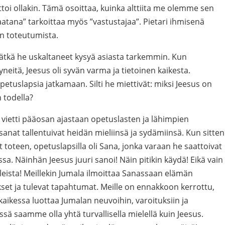
ttoi ollakin. Tämä osoittaa, kuinka alttiita me olemme sen
aatana” tarkoittaa myös ”vastustajaa”. Pietari ihmisenä
n toteutumista.
vätkä he uskaltaneet kysyä asiasta tarkemmin. Kun
eitä, Jeesus oli syvän varma ja tietoinen kaikesta.
etuslapsia jatkamaan. Silti he miettivät: miksi Jeesus on
 todella?
vietti pääosan ajastaan opetuslasten ja lähimpien
anat tallentuivat heidän mieliinsä ja sydämiinsä. Kun sitten
 toteen, opetuslapsilla oli Sana, jonka varaan he saattoivat
. Näinhän Jeesus juuri sanoi! Näin pitikin käydä! Eikä vain
eista! Meillekin Jumala ilmoittaa Sanassaan elämän
kset ja tulevat tapahtumat. Meille on ennakkoon kerrottu,
ikessa luottaa Jumalan neuvoihin, varoituksiin ja
 saamme olla yhtä turvallisella mielellä kuin Jeesus.