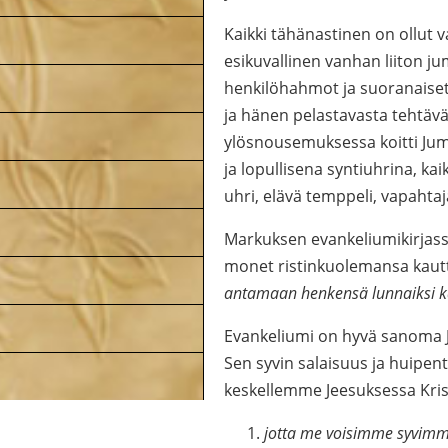
Kaikki tähänastinen on ollut 
esikuvallinen vanhan liiton ju
henkilöhahmot ja suoranaiset
ja hänen pelastavasta tehtävä
ylösnousemuksessa koitti Juma
ja lopullisena syntiuhrina, ka
uhri, elävä temppeli, vapahtaj
Markuksen evankeliumikirjassa
monet ristinkuolemansa kaut
antamaan henkensä lunnaiksi k
Evankeliumi on hyvä sanoma J
Sen syvin salaisuus ja huipen
keskellemme Jeesuksessa Kris
jotta me voisimme syvimm