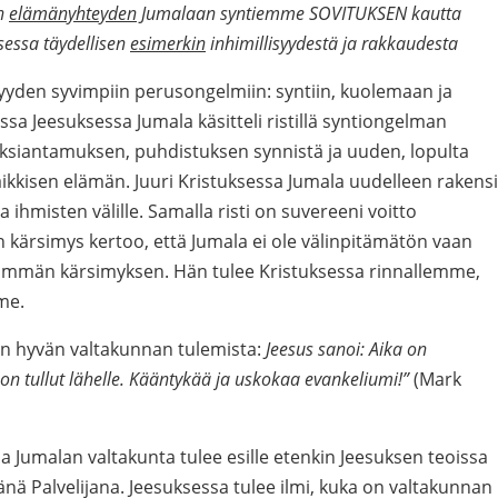
än
elämänyhteyden
Jumalaan syntiemme SOVITUKSEN kautta
sessa täydellisen
esimerkin
inhimillisyydestä ja rakkaudesta
yyden syvimpiin perusongelmiin: syntiin, kuolemaan ja
ssa Jeesuksessa Jumala käsitteli ristillä syntiongelman
eeksiantamuksen, puhdistuksen synnistä ja uuden, lopulta
kaikkisen elämän. Juuri Kristuksessa Jumala uudelleen rakensi
ihmisten välille. Samalla risti on suvereeni voitto
n kärsimys kertoo, että Jumala ei ole välinpitämätön vaan
immän kärsimyksen. Hän tulee Kristuksessa rinnallemme,
me.
n hyvän valtakunnan tulemista:
Jeesus sanoi: Aika on
 on tullut lähelle. Kääntykää ja uskokaa evankeliumi!”
(Mark
 Jumalan valtakunta tulee esille etenkin Jeesuksen teoissa
nä Palvelijana. Jeesuksessa tulee ilmi, kuka on valtakunnan