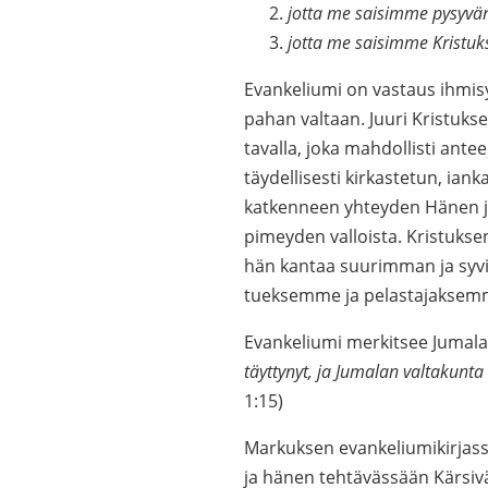
jotta me saisimme pysyv
jotta me saisimme Kristuk
Evankeliumi on vastaus ihmis
pahan valtaan. Juuri Kristukse
tavalla, joka mahdollisti ant
täydellisesti kirkastetun, ian
katkenneen yhteyden Hänen ja 
pimeyden valloista. Kristukse
hän kantaa suurimman ja syv
tueksemme ja pelastajaksem
Evankeliumi merkitsee Jumala
täyttynyt, ja Jumalan valtakunta
1:15)
Markuksen evankeliumikirjassa
ja hänen tehtävässään Kärsivä