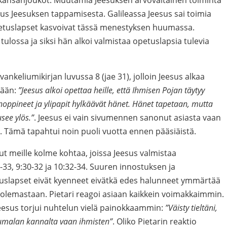
kansanjoukot. Muutamia Jeesuksen arvovaltainen toiminta
atus Jeesuksen tappamisesta. Galileassa Jeesus sai toimia
etuslapset kasvoivat tässä menestyksen huumassa.
i tulossa ja siksi hän alkoi valmistaa opetuslapsia tulevia
keliumikirjan luvussa 8 (jae 31), jolloin Jeesus alkaa
tään:
”Jeesus alkoi opettaa heille, että Ihmisen Pojan täytyy
noppineet ja ylipapit hylkäävät hänet. Hänet tapetaan, mutta
see ylös.”
. Jeesus ei vain sivumennen sanonut asiasta vaan
ä. Tämä tapahtui noin puoli vuotta ennen pääsiäistä.
ut meille kolme kohtaa, joissa Jeesus valmistaa
-33, 9:30-32 ja 10:32-34. Suuren innostuksen ja
lapset eivät kyenneet eivätkä edes halunneet ymmärtää
uolemastaan. Pietari reagoi asiaan kaikkein voimakkaimmin.
Jeesus torjui nuhtelun vielä painokkaammin:
”Väisty tieltäni,
 Jumalan kannalta vaan ihmisten”
. Oliko Pietarin reaktio