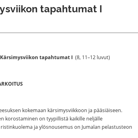
ysviikon tapahtumat I
Kärsimysviikon tapahtumat I
(8, 11–12 luvut)
ARKOITUS
 Jeesuksen kokemaan kärsimysviikkoon ja pääsiäiseen.
korostaminen on tyypillistä kaikille neljälle
en ristinkuolema ja ylösnousemus on Jumalan pelastusteon