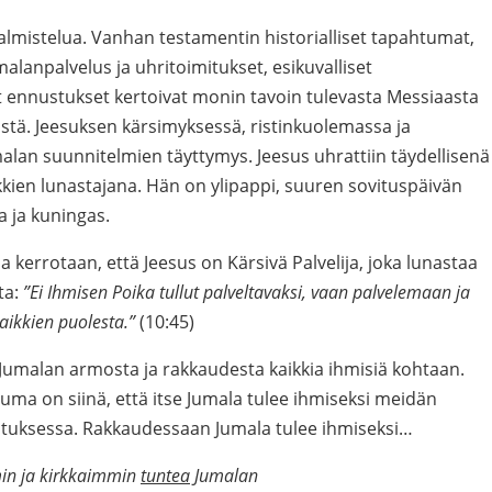
valmistelua. Vanhan testamentin historialliset tapahtumat,
malanpalvelus ja uhritoimitukset, esikuvalliset
 ennustukset kertoivat monin tavoin tulevasta Messiaasta
stä. Jeesuksen kärsimyksessä, ristinkuolemassa ja
lan suunnitelmien täyttymys. Jeesus uhrattiin täydellisenä
ikkien lunastajana. Hän on ylipappi, suuren sovituspäivän
a ja kuningas.
 kerrotaan, että Jeesus on Kärsivä Palvelija, joka lunastaa
ta:
”Ei Ihmisen Poika tullut palveltavaksi, vaan palvelemaan ja
aikkien puolesta.”
(10:45)
umalan armosta ja rakkaudesta kaikkia ihmisiä kohtaan.
tuma on siinä, että itse Jumala tulee ihmiseksi meidän
tuksessa. Rakkaudessaan Jumala tulee ihmiseksi…
in ja kirkkaimmin
tuntea
Jumalan