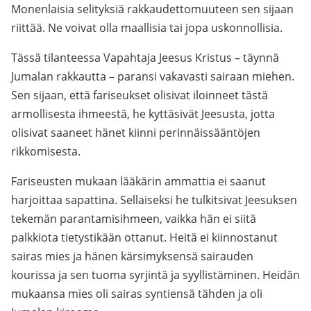
Monenlaisia selityksiä rakkaudettomuuteen sen sijaan
riittää. Ne voivat olla maallisia tai jopa uskonnollisia.
Tässä tilanteessa Vapahtaja Jeesus Kristus – täynnä
Jumalan rakkautta – paransi vakavasti sairaan miehen.
Sen sijaan, että fariseukset olisivat iloinneet tästä
armollisesta ihmeestä, he kyttäsivät Jeesusta, jotta
olisivat saaneet hänet kiinni perinnäissääntöjen
rikkomisesta.
Fariseusten mukaan lääkärin ammattia ei saanut
harjoittaa sapattina. Sellaiseksi he tulkitsivat Jeesuksen
tekemän parantamisihmeen, vaikka hän ei siitä
palkkiota tietystikään ottanut. Heitä ei kiinnostanut
sairas mies ja hänen kärsimyksensä sairauden
kourissa ja sen tuoma syrjintä ja syyllistäminen. Heidän
mukaansa mies oli sairas syntiensä tähden ja oli