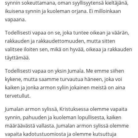
synnin sokeuttamana, oman syyllisyytensä kieltäjänä,
ikuisena synnin ja kuoleman orjana. Ei milloinkaan
vapaana.
Todellisesti vapaa on se, joka tuntee oikean ja väärän,
rakkauden ja rakkaudettomuuden, mutta sitten
valitsee iloiten sen, mikä on hyvää, oikeaa ja rakkauden
täyttämää.
Todellisesti vapaa on yksin Jumala. Me emme siihen
kykene, mutta saamme turvautua häneen, joka voi
kaiken ja jonka armon syliin jokainen meistä on aina
tervetullut.
Jumalan armon sylissä, Kristuksessa olemme vapaita
synnin, pahuuden ja kuoleman lopullisesta, kaiken
määräävästä vallasta. Jumalan armon sylissä olemme
vapaita kadotustuomiosta ja olemme kutsuttuja