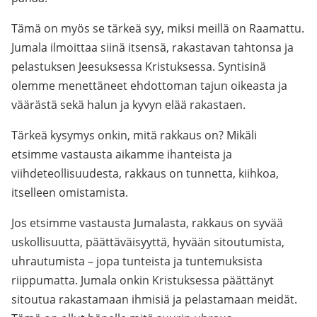
Tämä on myös se tärkeä syy, miksi meillä on Raamattu.
Jumala ilmoittaa siinä itsensä, rakastavan tahtonsa ja
pelastuksen Jeesuksessa Kristuksessa. Syntisinä
olemme menettäneet ehdottoman tajun oikeasta ja
väärästä sekä halun ja kyvyn elää rakastaen.
Tärkeä kysymys onkin, mitä rakkaus on? Mikäli
etsimme vastausta aikamme ihanteista ja
viihdeteollisuudesta, rakkaus on tunnetta, kiihkoa,
itselleen omistamista.
Jos etsimme vastausta Jumalasta, rakkaus on syvää
uskollisuutta, päättäväisyyttä, hyvään sitoutumista,
uhrautumista – jopa tunteista ja tuntemuksista
riippumatta. Jumala onkin Kristuksessa päättänyt
sitoutua rakastamaan ihmisiä ja pelastamaan meidät.