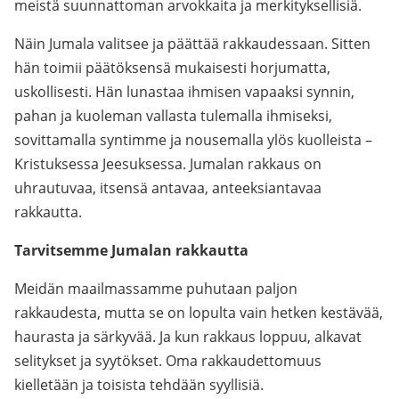
meistä suunnattoman arvokkaita ja merkityksellisiä.
Näin Jumala valitsee ja päättää rakkaudessaan. Sitten
hän toimii päätöksensä mukaisesti horjumatta,
uskollisesti. Hän lunastaa ihmisen vapaaksi synnin,
pahan ja kuoleman vallasta tulemalla ihmiseksi,
sovittamalla syntimme ja nousemalla ylös kuolleista –
Kristuksessa Jeesuksessa. Jumalan rakkaus on
uhrautuvaa, itsensä antavaa, anteeksiantavaa
rakkautta.
Tarvitsemme Jumalan rakkautta
Meidän maailmassamme puhutaan paljon
rakkaudesta, mutta se on lopulta vain hetken kestävää,
haurasta ja särkyvää. Ja kun rakkaus loppuu, alkavat
selitykset ja syytökset. Oma rakkaudettomuus
kielletään ja toisista tehdään syyllisiä.