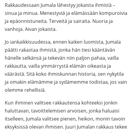
Rakkaudessaan Jumala lähestyy jokaista ihmistä –
sinua ja minua. Menestyviä ja elämässään kompuroivia
ja epäonnistuneita. Terveitä ja sairaita. Nuoria ja
vanhoja. Aivan jokaista.
Jo iankaikkisuudessa, ennen kaiken luomista, Jumala
päätti rakastaa ihmistä, jonka hän tiesi kääntävän
hänelle selkänsä ja tekevän niin paljon pahaa, vailla
rakkautta, vailla ymmärrystä elämän oikeasta ja
väärästä. Sitä koko ihmiskunnan historia, sen nykytila
ja omakin elämämme ja sydämemme todistaa, jos vain
olemme rehellisiä.
Kun ihminen valitsee rakkautensa kohteeksi jonkin
haluttavan, tavoittelemisen arvoisen, jonka haluaisi
itselleen, Jumala valitsee pienen, heikon, monin tavoin
eksyksissä olevan ihmisen. Juuri Jumalan rakkaus tekee