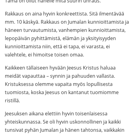
Tämä on ollut hänelle mitä suurin uhraus.
Rakkaus on aina hyvin konkreettista. Sitä ilmentävää
mm. 10 käskyä. Rakkaus on Jumalan kunnioittamista ja
häneen turvautumista, vanhempien kunnioittamista,
lepopäivän pyhittämistä, elämän ja yksityisyyden
kunnioittamista niin, että ei tapa, ei varasta, ei
valehtele, ei himoitse toisen omaa.
Kaikkeen tällaiseen hyvään Jeesus Kristus haluaa
meidät vapauttaa – synnin ja pahuuden vallasta.
Kristuksessa olemme vapaita myös lopullisesta
tuomiosta, koska Jeesus on kantanut tuomiomme
ristillä.
Jeesuksen aikana elettiin hyvin toisenlaisessa
yhteiskunnassa. Se oli hyvin uskonnollinen ja kaikki
tunsivat pyhän Jumalan ja hänen tahtonsa, vaikkakin