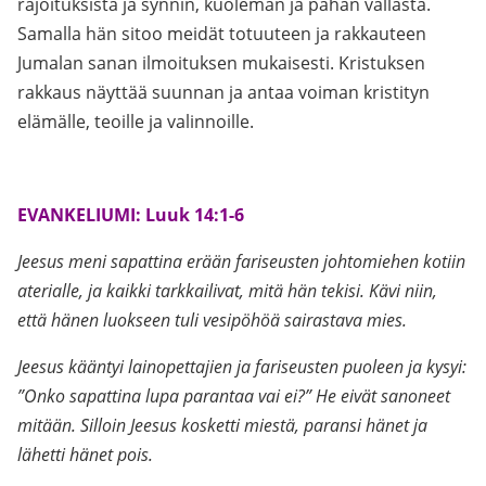
rajoituksista ja synnin, kuoleman ja pahan vallasta.
Samalla hän sitoo meidät totuuteen ja rakkauteen
Jumalan sanan ilmoituksen mukaisesti. Kristuksen
rakkaus näyttää suunnan ja antaa voiman kristityn
elämälle, teoille ja valinnoille.
.
EVANKELIUMI: Luuk 14:1-6
Jeesus meni sapattina erään fariseusten johtomiehen kotiin
aterialle, ja kaikki tarkkailivat, mitä
hän tekisi. Kävi niin,
että hänen luokseen tuli vesipöhöä sairastava mies.
Jeesus kääntyi lainopettajien ja fariseusten puoleen ja kysyi:
”Onko sapattina lupa parantaa vai ei?” He eivät sanoneet
mitään. Silloin Jeesus kosketti miestä, paransi hänet ja
lähetti hänet pois.