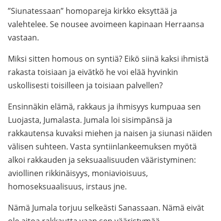
”Siunatessaan” homopareja kirkko eksyttää ja
valehtelee. Se nousee avoimeen kapinaan Herraansa
vastaan.
Miksi sitten homous on syntiä? Eikö siinä kaksi ihmistä
rakasta toisiaan ja eivätkö he voi elää hyvinkin
uskollisesti toisilleen ja toisiaan palvellen?
Ensinnäkin elämä, rakkaus ja ihmisyys kumpuaa sen
Luojasta, Jumalasta. Jumala loi sisimpänsä ja
rakkautensa kuvaksi miehen ja naisen ja siunasi näiden
välisen suhteen. Vasta syntiinlankeemuksen myötä
alkoi rakkauden ja seksuaalisuuden vääristyminen:
aviollinen rikkinäisyys, moniavioisuus,
homoseksuaalisuus, irstaus jne.
Nämä Jumala torjuu selkeästi Sanassaan. Nämä eivät