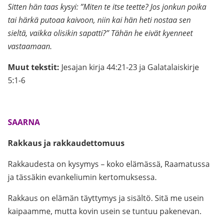
Sitten hän taas kysyi: ”Miten te itse teette? Jos jonkun poika
tai härkä putoaa kaivoon, niin kai hän heti nostaa sen
sieltä, vaikka olisikin sapatti?” Tähän he eivät kyenneet
vastaamaan.
Muut tekstit:
Jesajan kirja 44:21-23 ja Galatalaiskirje
5:1-6
.
SAARNA
Rakkaus ja rakkaudettomuus
Rakkaudesta on kysymys – koko elämässä, Raamatussa
ja tässäkin evankeliumin kertomuksessa.
Rakkaus on elämän täyttymys ja sisältö. Sitä me usein
kaipaamme, mutta kovin usein se tuntuu pakenevan.