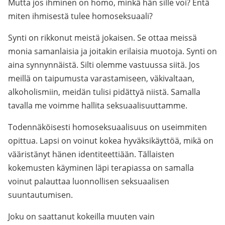
Mutta jos ihminen on homo, minkä hän sille voi? Entä
miten ihmisestä tulee homoseksuaali?
Synti on rikkonut meistä jokaisen. Se ottaa meissä
monia samanlaisia ja joitakin erilaisia muotoja. Synti on
aina synnynnäistä. Silti olemme vastuussa siitä. Jos
meillä on taipumusta varastamiseen, väkivaltaan,
alkoholismiin, meidän tulisi pidättyä niistä. Samalla
tavalla me voimme hallita seksuaalisuuttamme.
Todennäköisesti homoseksuaalisuus on useimmiten
opittua. Lapsi on voinut kokea hyväksikäyttöä, mikä on
vääristänyt hänen identiteettiään. Tällaisten
kokemusten käyminen läpi terapiassa on samalla
voinut palauttaa luonnollisen seksuaalisen
suuntautumisen.
Joku on saattanut kokeilla muuten vain