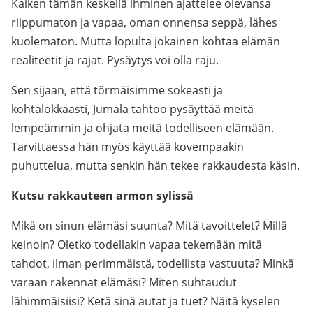
Kaiken tämän keskellä ihminen ajattelee olevansa
riippumaton ja vapaa, oman onnensa seppä, lähes
kuolematon. Mutta lopulta jokainen kohtaa elämän
realiteetit ja rajat. Pysäytys voi olla raju.
Sen sijaan, että törmäisimme sokeasti ja
kohtalokkaasti, Jumala tahtoo pysäyttää meitä
lempeämmin ja ohjata meitä todelliseen elämään.
Tarvittaessa hän myös käyttää kovempaakin
puhuttelua, mutta senkin hän tekee rakkaudesta käsin.
Kutsu rakkauteen armon sylissä
Mikä on sinun elämäsi suunta? Mitä tavoittelet? Millä
keinoin? Oletko todellakin vapaa tekemään mitä
tahdot, ilman perimmäistä, todellista vastuuta? Minkä
varaan rakennat elämäsi? Miten suhtaudut
lähimmäisiisi? Ketä sinä autat ja tuet? Näitä kyselen