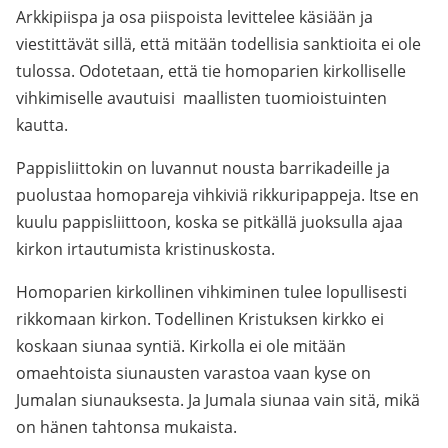
Arkkipiispa ja osa piispoista levittelee käsiään ja
viestittävät sillä, että mitään todellisia sanktioita ei ole
tulossa. Odotetaan, että tie homoparien kirkolliselle
vihkimiselle avautuisi maallisten tuomioistuinten
kautta.
Pappisliittokin on luvannut nousta barrikadeille ja
puolustaa homopareja vihkiviä rikkuripappeja. Itse en
kuulu pappisliittoon, koska se pitkällä juoksulla ajaa
kirkon irtautumista kristinuskosta.
Homoparien kirkollinen vihkiminen tulee lopullisesti
rikkomaan kirkon. Todellinen Kristuksen kirkko ei
koskaan siunaa syntiä. Kirkolla ei ole mitään
omaehtoista siunausten varastoa vaan kyse on
Jumalan siunauksesta. Ja Jumala siunaa vain sitä, mikä
on hänen tahtonsa mukaista.