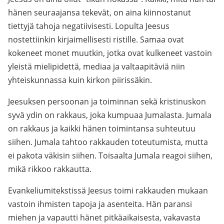
hänen seuraajansa tekevät, on aina kiinnostanut
tiettyjä tahoja negatiivisesti. Lopulta Jeesus
nostettiinkin kirjaimellisesti ristille. Samaa ovat
kokeneet monet muutkin, jotka ovat kulkeneet vastoin
yleistä mielipidettä, mediaa ja valtaapitäviä niin
yhteiskunnassa kuin kirkon piirissäkin.
Jeesuksen persoonan ja toiminnan sekä kristinuskon
syvä ydin on rakkaus, joka kumpuaa Jumalasta. Jumala
on rakkaus ja kaikki hänen toimintansa suhteutuu
siihen. Jumala tahtoo rakkauden toteutumista, mutta
ei pakota väkisin siihen. Toisaalta Jumala reagoi siihen,
mikä rikkoo rakkautta.
Evankeliumitekstissä Jeesus toimi rakkauden mukaan
vastoin ihmisten tapoja ja asenteita. Hän paransi
miehen ja vapautti hänet pitkäaikaisesta, vakavasta