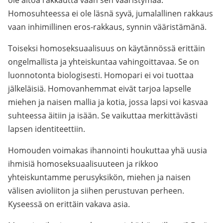
ole aitoa rakkautta vaan sen vääristymää.
Homosuhteessa ei ole läsnä syvä, jumalallinen rakkaus
vaan inhimillinen eros-rakkaus, synnin vääristämänä.
Toiseksi homoseksuaalisuus on käytännössä erittäin
ongelmallista ja yhteiskuntaa vahingoittavaa. Se on
luonnotonta biologisesti. Homopari ei voi tuottaa
jälkeläisiä. Homovanhemmat eivät tarjoa lapselle
miehen ja naisen mallia ja kotia, jossa lapsi voi kasvaa
suhteessa äitiin ja isään. Se vaikuttaa merkittävästi
lapsen identiteettiin.
Homouden voimakas ihannointi houkuttaa yhä uusia
ihmisiä homoseksuaalisuuteen ja rikkoo
yhteiskuntamme perusyksikön, miehen ja naisen
välisen avioliiton ja siihen perustuvan perheen.
Kyseessä on erittäin vakava asia.