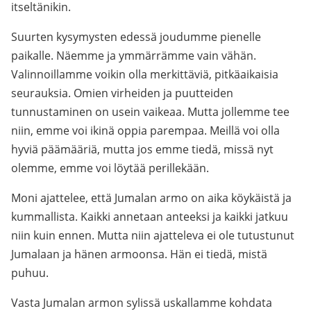
itseltänikin.
Suurten kysymysten edessä joudumme pienelle
paikalle. Näemme ja ymmärrämme vain vähän.
Valinnoillamme voikin olla merkittäviä, pitkäaikaisia
seurauksia. Omien virheiden ja puutteiden
tunnustaminen on usein vaikeaa. Mutta jollemme tee
niin, emme voi ikinä oppia parempaa. Meillä voi olla
hyviä päämääriä, mutta jos emme tiedä, missä nyt
olemme, emme voi löytää perillekään.
Moni ajattelee, että Jumalan armo on aika köykäistä ja
kummallista. Kaikki annetaan anteeksi ja kaikki jatkuu
niin kuin ennen. Mutta niin ajatteleva ei ole tutustunut
Jumalaan ja hänen armoonsa. Hän ei tiedä, mistä
puhuu.
Vasta Jumalan armon sylissä uskallamme kohdata