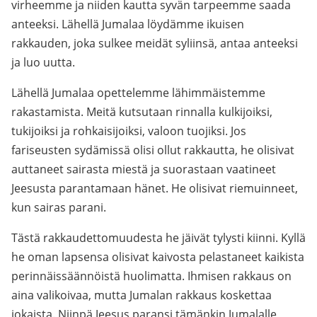
virheemme ja niiden kautta syvän tarpeemme saada
anteeksi. Lähellä Jumalaa löydämme ikuisen
rakkauden, joka sulkee meidät syliinsä, antaa anteeksi
ja luo uutta.
Lähellä Jumalaa opettelemme lähimmäistemme
rakastamista. Meitä kutsutaan rinnalla kulkijoiksi,
tukijoiksi ja rohkaisijoiksi, valoon tuojiksi. Jos
fariseusten sydämissä olisi ollut rakkautta, he olisivat
auttaneet sairasta miestä ja suorastaan vaatineet
Jeesusta parantamaan hänet. He olisivat riemuinneet,
kun sairas parani.
Tästä rakkaudettomuudesta he jäivät tylysti kiinni. Kyllä
he oman lapsensa olisivat kaivosta pelastaneet kaikista
perinnäissäännöistä huolimatta. Ihmisen rakkaus on
aina valikoivaa, mutta Jumalan rakkaus koskettaa
jokaista. Niinpä Jeesus paransi tämänkin Jumalalle