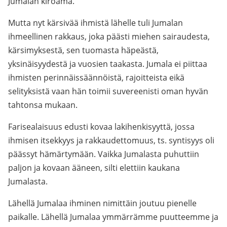
Jumalan kiroama.
Mutta nyt kärsivää ihmistä lähelle tuli Jumalan
ihmeellinen rakkaus, joka päästi miehen sairaudesta,
kärsimyksestä, sen tuomasta häpeästä,
yksinäisyydestä ja vuosien taakasta. Jumala ei piittaa
ihmisten perinnäissäännöistä, rajoitteista eikä
selityksistä vaan hän toimii suvereenisti oman hyvän
tahtonsa mukaan.
Farisealaisuus edusti kovaa lakihenkisyyttä, jossa
ihmisen itsekkyys ja rakkaudettomuus, ts. syntisyys oli
päässyt hämärtymään. Vaikka Jumalasta puhuttiin
paljon ja kovaan ääneen, silti elettiin kaukana
Jumalasta.
Lähellä Jumalaa ihminen nimittäin joutuu pienelle
paikalle. Lähellä Jumalaa ymmärrämme puutteemme ja