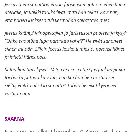
Jeesus meni sapattina erään fariseusten johtomiehen kotiin
aterialle, ja kaikki tarkkailivat, mitä
hän tekisi. Kävi niin,
että hänen luokseen tuli vesipöhöä sairastava mies.
Jeesus kääntyi lainopettajien ja fariseusten puoleen ja kysyi:
”Onko sapattina lupa parantaa vai ei?” He eivät sanoneet
siihen mitään. Silloin Jeesus kosketti miestä, paransi hänet
ja lähetti hänet pois.
Sitten hän taas kysyi: ”Miten te itse teette? Jos jonkun poika
tai härkä putoaa kaivoon, niin kai hän heti nostaa sen
sieltä, vaikka olisikin sapatti?” Tähän he eivät kyenneet
vastaamaan.
.
SAARNA
Jeesus on aina ollut ”tikun nokassa”. Kaikki, mitä hän tai