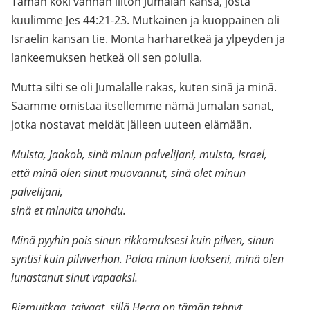
Tämän koki vanhan liiton Jumalan kansa, josta
kuulimme Jes 44:21-23. Mutkainen ja kuoppainen oli
Israelin kansan tie. Monta harharetkeä ja ylpeyden ja
lankeemuksen hetkeä oli sen polulla.
Mutta silti se oli Jumalalle rakas, kuten sinä ja minä.
Saamme omistaa itsellemme nämä Jumalan sanat,
jotka nostavat meidät jälleen uuteen elämään.
Muista, Jaakob, sinä minun palvelijani, muista, Israel,
että minä olen sinut muovannut, sinä olet minun
palvelijani,
sinä et minulta unohdu.
Minä pyyhin pois sinun rikkomuksesi kuin pilven, sinun
syntisi kuin pilviverhon. Palaa minun luokseni, minä olen
lunastanut sinut vapaaksi.
Riemuitkaa, taivaat, sillä Herra on tämän tehnyt,