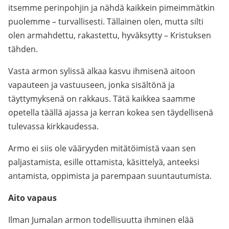
itsemme perinpohjin ja nähdä kaikkein pimeimmätkin
puolemme – turvallisesti. Tällainen olen, mutta silti
olen armahdettu, rakastettu, hyväksytty – Kristuksen
tähden.
Vasta armon sylissä alkaa kasvu ihmisenä aitoon
vapauteen ja vastuuseen, jonka sisältönä ja
täyttymyksenä on rakkaus. Tätä kaikkea saamme
opetella täällä ajassa ja kerran kokea sen täydellisenä
tulevassa kirkkaudessa.
Armo ei siis ole vääryyden mitätöimistä vaan sen
paljastamista, esille ottamista, käsittelyä, anteeksi
antamista, oppimista ja parempaan suuntautumista.
Aito vapaus
Ilman Jumalan armon todellisuutta ihminen elää