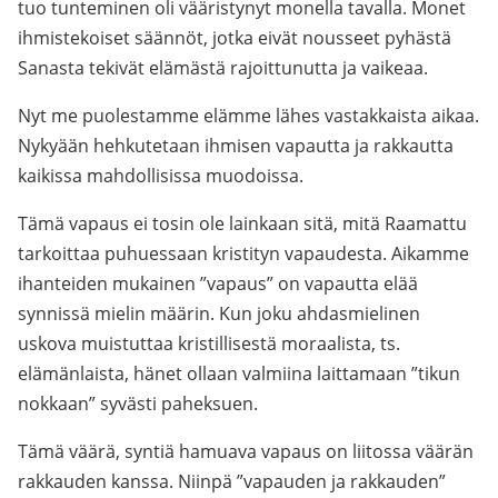
tuo tunteminen oli vääristynyt monella tavalla. Monet
ihmistekoiset säännöt, jotka eivät nousseet pyhästä
Sanasta tekivät elämästä rajoittunutta ja vaikeaa.
Nyt me puolestamme elämme lähes vastakkaista aikaa.
Nykyään hehkutetaan ihmisen vapautta ja rakkautta
kaikissa mahdollisissa muodoissa.
Tämä vapaus ei tosin ole lainkaan sitä, mitä Raamattu
tarkoittaa puhuessaan kristityn vapaudesta. Aikamme
ihanteiden mukainen ”vapaus” on vapautta elää
synnissä mielin määrin. Kun joku ahdasmielinen
uskova muistuttaa kristillisestä moraalista, ts.
elämänlaista, hänet ollaan valmiina laittamaan ”tikun
nokkaan” syvästi paheksuen.
Tämä väärä, syntiä hamuava vapaus on liitossa väärän
rakkauden kanssa. Niinpä ”vapauden ja rakkauden”