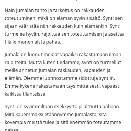
Näin Jumalan tahto ja tarkoitus on rakkauden
toteutuminen, mikä on elämän syvin sisältö. Synti sen
sijaan vääristää niin rakkauden kuin elämänkin. Synti
turmelee hyvän, rajoittaa sen toteuttamisen ja asettaa
tilalle monenlaista pahaa.
Jumala on luonut meidät vapaiksi rakastamaan ilman
rajoitteita. Mutta kuten tiedämme, synti on turmellut
meille annetun Jumalan rakkauden, vapauden ja
elämän. Olemme luonnostamme sidottuja syntiin.
Emme kykene rakastamaan täysimittaisesti, vapaasti,
kaikissa tilanteissa.
Synti on syvimmiltään itsekkyyttä ja alttiutta pahaan.
Mitä kauemmaksi etäännymme Jumalasta, sitä
kovempia meistä tulee ja sitä enemmän toteutamme
pahaa.