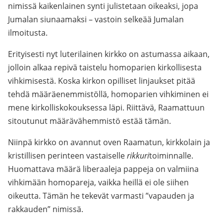
nimissä kaikenlainen synti julistetaan oikeaksi, jopa
Jumalan siunaamaksi – vastoin selkeää Jumalan
ilmoitusta.
Erityisesti nyt luterilainen kirkko on astumassa aikaan,
jolloin alkaa repivä taistelu homoparien kirkollisesta
vihkimisestä. Koska kirkon opilliset linjaukset pitää
tehdä määräenemmistöllä, homoparien vihkiminen ei
mene kirkolliskokouksessa läpi. Riittävä, Raamattuun
sitoutunut määrävähemmistö estää tämän.
Niinpä kirkko on avannut oven Raamatun, kirkkolain ja
kristillisen perinteen vastaiselle
rikkuri
toiminnalle.
Huomattava määrä liberaaleja pappeja on valmiina
vihkimään homopareja, vaikka heillä ei ole siihen
oikeutta. Tämän he tekevät varmasti ”vapauden ja
rakkauden” nimissä.