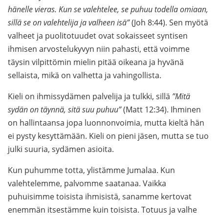
hänelle vieras. Kun se valehtelee, se puhuu todella omiaan,
sillä se on valehtelija ja valheen isä”
(Joh 8:44). Sen myötä
valheet ja puolitotuudet ovat sokaisseet syntisen
ihmisen arvostelukyvyn niin pahasti, että voimme
täysin vilpittömin mielin pitää oikeana ja hyvänä
sellaista, mikä on valhetta ja vahingollista.
Kieli on ihmissydämen palvelija ja tulkki, sillä
”Mitä
sydän on täynnä, sitä suu puhuu”
(Matt 12:34). Ihminen
on hallintaansa jopa luonnonvoimia, mutta kieltä hän
ei pysty kesyttämään. Kieli on pieni jäsen, mutta se tuo
julki suuria, sydämen asioita.
Kun puhumme totta, ylistämme Jumalaa. Kun
valehtelemme, palvomme saatanaa. Vaikka
puhuisimme toisista ihmisistä, sanamme kertovat
enemmän itsestämme kuin toisista. Totuus ja valhe