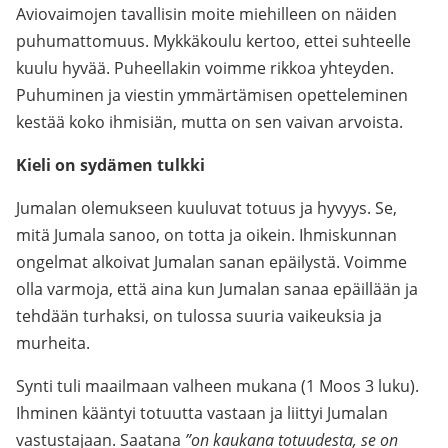
Aviovaimojen tavallisin moite miehilleen on näiden
puhumattomuus. Mykkäkoulu kertoo, ettei suhteelle
kuulu hyvää. Puheellakin voimme rikkoa yhteyden.
Puhuminen ja viestin ymmärtämisen opetteleminen
kestää koko ihmisiän, mutta on sen vaivan arvoista.
Kieli on sydämen tulkki
Jumalan olemukseen kuuluvat totuus ja hyvyys. Se,
mitä Jumala sanoo, on totta ja oikein. Ihmiskunnan
ongelmat alkoivat Jumalan sanan epäilystä. Voimme
olla varmoja, että aina kun Jumalan sanaa epäillään ja
tehdään turhaksi, on tulossa suuria vaikeuksia ja
murheita.
Synti tuli maailmaan valheen mukana (1 Moos 3 luku).
Ihminen kääntyi totuutta vastaan ja liittyi Jumalan
vastustajaan. Saatana
”on kaukana totuudesta, se on