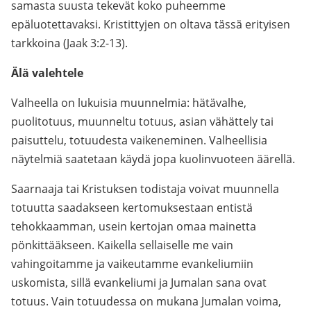
samasta suusta tekevät koko puheemme
epäluotettavaksi. Kristittyjen on oltava tässä erityisen
tarkkoina (Jaak 3:2-13).
Älä valehtele
Valheella on lukuisia muunnelmia: hätävalhe,
puolitotuus, muunneltu totuus, asian vähättely tai
paisuttelu, totuudesta vaikeneminen. Valheellisia
näytelmiä saatetaan käydä jopa kuolinvuoteen äärellä.
Saarnaaja tai Kristuksen todistaja voivat muunnella
totuutta saadakseen kertomuksestaan entistä
tehokkaamman, usein kertojan omaa mainetta
pönkittääkseen. Kaikella sellaiselle me vain
vahingoitamme ja vaikeutamme evankeliumiin
uskomista, sillä evankeliumi ja Jumalan sana ovat
totuus. Vain totuudessa on mukana Jumalan voima,