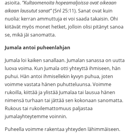
asioita.
”Kultaomenoita hopeamaljoissa ovat oikeaan
aikaan lausutut sanat”
(Snl 25:11). Sanat ovat kuin
nuolia: kerran ammuttuja ei voi saada takaisin. Ohi
kiitävät myös monet hetket, jolloin olisi pitänyt sanoa
se, mikä jäi sanomatta.
Jumala antoi puheenlahjan
Jumala loi kaiken sanallaan. Jumalan sanassa on uutta
luova voima. Kun Jumala otti yhteyttä ihmiseen, hän
puhui. Hän antoi ihmisellekin kyvyn puhua, joten
voimme vastata hänen puhutteluunsa. Voimme
rukoilla, kiittää ja ylistää Jumalaa tai lausua hänen
nimensä turhaan tai jättää sen kokonaan sanomatta.
Rukous tai rukoilemattomuus paljastaa
jumalayhteytemme voinnin.
Puheella voimme rakentaa yhteyden lähimmäiseen.