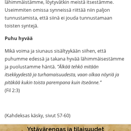
lähimmäistämme, löytyvätkin meistä itsestämme.
Useimmiten omissa synneissä riittää niin paljon
tunnustamista, että siinä ei jouda tunnustamaan
toisten syntejä.
Puhu hyvää
Mikä voima ja siunaus sisältyykään siihen, että
puhumme edessä ja takana hyvää lähimmäisestämme
ja puolustamme häntä.
”Älkää tehkö mitään
itsekkyydestä ja turhamaisuudesta, vaan olkaa nöyriä ja
pitäkää kukin toista parempana kuin itseänne.”
(Fil 2:3)
.
(Kahdeksas käsky, sivut 57-60)
Ystävärengas ja tilaisuudet