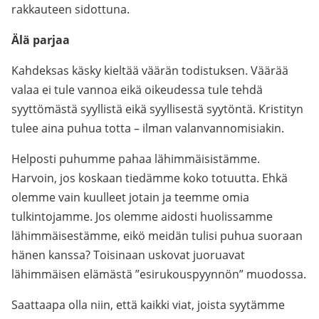
rakkauteen sidottuna.
Älä parjaa
Kahdeksas käsky kieltää väärän todistuksen. Väärää
valaa ei tule vannoa eikä oikeudessa tule tehdä
syyttömästä syyllistä eikä syyllisestä syytöntä. Kristityn
tulee aina puhua totta – ilman valanvannomisiakin.
Helposti puhumme pahaa lähimmäisistämme.
Harvoin, jos koskaan tiedämme koko totuutta. Ehkä
olemme vain kuulleet jotain ja teemme omia
tulkintojamme. Jos olemme aidosti huolissamme
lähimmäisestämme, eikö meidän tulisi puhua suoraan
hänen kanssa? Toisinaan uskovat juoruavat
lähimmäisen elämästä ”esirukouspyynnön” muodossa.
Saattaapa olla niin, että kaikki viat, joista syytämme