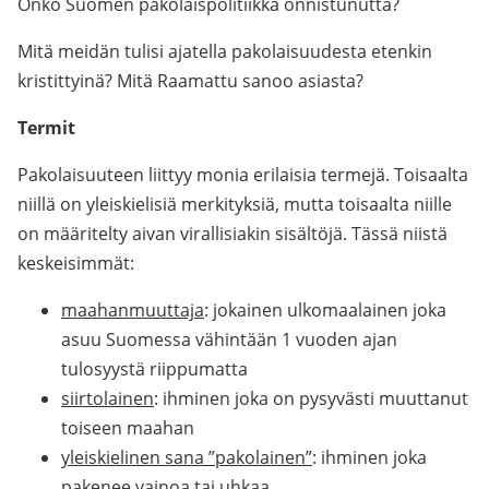
Onko Suomen pakolaispolitiikka onnistunutta?
Mitä meidän tulisi ajatella pakolaisuudesta etenkin
kristittyinä? Mitä Raamattu sanoo asiasta?
Termit
Pakolaisuuteen liittyy monia erilaisia termejä. Toisaalta
niillä on yleiskielisiä merkityksiä, mutta toisaalta niille
on määritelty aivan virallisiakin sisältöjä. Tässä niistä
keskeisimmät:
maahanmuuttaja
: jokainen ulkomaalainen joka
asuu Suomessa vähintään 1 vuoden ajan
tulosyystä riippumatta
siirtolainen
: ihminen joka on pysyvästi muuttanut
toiseen maahan
yleiskielinen sana ”pakolainen”
: ihminen joka
pakenee vainoa tai uhkaa