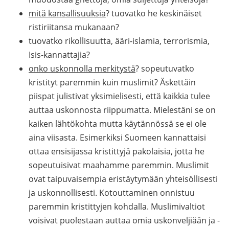
mitä kansallisuuksia
? tuovatko he keskinäiset
ristiriitansa mukanaan?
tuovatko rikollisuutta, ääri-islamia, terrorismia,
Isis-kannattajia?
onko uskonnolla merkitystä
? sopeutuvatko
kristityt paremmin kuin muslimit? Äskettäin
piispat julistivat yksimielisesti, että kaikkia tulee
auttaa uskonnosta riippumatta. Mielestäni se on
kaiken lähtökohta mutta käytännössä se ei ole
aina viisasta. Esimerkiksi Suomeen kannattaisi
ottaa ensisijassa kristittyjä pakolaisia, jotta he
sopeutuisivat maahamme paremmin. Muslimit
ovat taipuvaisempia eristäytymään yhteisöllisesti
ja uskonnollisesti. Kotouttaminen onnistuu
paremmin kristittyjen kohdalla. Muslimivaltiot
voisivat puolestaan auttaa omia uskonveljiään ja -