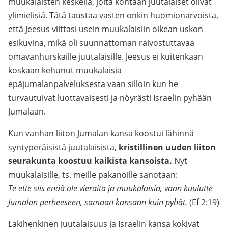
muukalaisten keskellä, joita kohtaan juutalaiset olivat
ylimielisiä. Tätä taustaa vasten onkin huomionarvoista,
että Jeesus viittasi usein muukalaisiin oikean uskon
esikuvina, mikä oli suunnattoman raivostuttavaa
omavanhurskaille juutalaisille. Jeesus ei kuitenkaan
koskaan kehunut muukalaisia
epäjumalanpalveluksesta vaan silloin kun he
turvautuivat luottavaisesti ja nöyrästi Israelin pyhään
Jumalaan.
Kun vanhan liiton Jumalan kansa koostui lähinnä
syntyperäisistä juutalaisista,
kristillinen uuden liiton
seurakunta koostuu kaikista kansoista.
Nyt
muukalaisille, ts. meille pakanoille sanotaan:
Te ette siis enää ole vieraita ja muukalaisia, vaan kuulutte
Jumalan perheeseen, samaan kansaan kuin pyhät.
(Ef 2:19)
Lakihenkinen juutalaisuus ja Israelin kansa kokivat