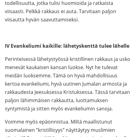
todellisuutta, jotka tulisi huomioida ja ratkaista
viisaasti. Pelkkä rakkaus ei auta. Tarvitaan paljon
viisautta hyvän saavuttamiseksi.
IV Evankeliumi kaikille: lähetyskenttä tulee lähelle
Perinteisessä lähetystyössä kristillinen rakkaus ja usko
menevät kaukaisen kansan luokse. Nyt he tulevat
meidän luoksemme. Tämä on hyvä mahdollisuus
kertoa evankeliumi, hyvä uutinen Jumalan armosta ja
rakkaudesta Jeesuksessa Kristuksessa. Tässä tarvitaan
paljon lähimmäisen rakkautta, luottamuksen
syntymistä ja sitten myös evankeliumin sanoja.
Voimme myös epäonnistua. Miltä maallistunut
suomalainen ”kristillisyys” näyttäytyy muslimien