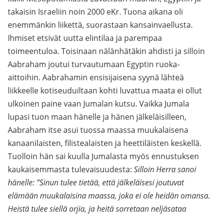
takaisin Israeliin noin 2000 eKr. Tuona aikana oli
enemmänkin liikettä, suorastaan kansainvaellusta.
Ihmiset etsivät uutta elintilaa ja parempaa
toimeentuloa. Toisinaan nälänhätäkin ahdisti ja silloin
Aabraham joutui turvautumaan Egyptin ruoka-
aittoihin. Aabrahamin ensisijaisena syynä lähteä
liikkeelle kotiseuduiltaan kohti luvattua maata ei ollut
ulkoinen paine vaan Jumalan kutsu. Vaikka Jumala
lupasi tuon maan hänelle ja hänen jälkeläisilleen,
Aabraham itse asui tuossa maassa muukalaisena
kanaanilaisten, filistealaisten ja heettiläisten keskellä.
Tuolloin hän sai kuulla Jumalasta myös ennustuksen
kaukaisemmasta tulevaisuudesta:
Silloin Herra sanoi
hänelle: ”Sinun tulee tietää, että jälkeläisesi joutuvat
elämään muukalaisina maassa, joka ei ole heidän omansa.
Heistä tulee siellä orjia, ja heitä sorretaan neljäsataa