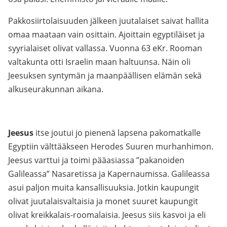
Pakkosiirtolaisuuden jälkeen juutalaiset saivat hallita
omaa maataan vain osittain. Ajoittain egyptiläiset ja
syyrialaiset olivat vallassa. Vuonna 63 eKr. Rooman
valtakunta otti Israelin maan haltuunsa. Näin oli
Jeesuksen syntymän ja maanpäällisen elämän sekä
alkuseurakunnan aikana.
Jeesus
itse joutui jo pienenä lapsena pakomatkalle
Egyptiin välttääkseen Herodes Suuren murhanhimon.
Jeesus varttui ja toimi pääasiassa ”pakanoiden
Galileassa” Nasaretissa ja Kapernaumissa. Galileassa
asui paljon muita kansallisuuksia. Jotkin kaupungit
olivat juutalaisvaltaisia ja monet suuret kaupungit
olivat kreikkalais-roomalaisia. Jeesus siis kasvoi ja eli