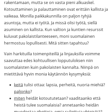
rakentamaan, mutta se on vasta pieni alkuaskel.
Kotouttaminen ja palauttaminen ovat erittäin kallista ja
vaikeaa. Monilla paikkakunnilla on paljon tyhjiä
asuntoja, mutta ei työtä. Ja missä olisi työtä, siellä
asuminen on kallista. Kun valtion ja kuntien resurssit
kuluvat pakolaistilanteeseen, moni suomalainen
hermostuu lopullisesti. Mitä sitten tapahtuu?
Vain harkituilla toimenpiteillä ja linjauksilla voimme
saavuttaa edes kohtuullisen lopputuloksen niin
suomalaisten kuin pakolaisten kannalta. Niinpä on
mietittävä hyvin monia käytännön kysymyksiä:
keitä
tulisi ottaa: lapsia, perheitä, nuoria miehiä?
paljonko
?
miten
heidät kotoututetaan? vaaditaanko että
heistä tulee suomalaisia? annetaanko heidän
muodostaa ghettoja, omia suljettuja yhteisöjä?