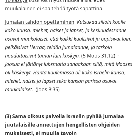
10 käskyä
koskivat myös muukalaisia: edes
muukalainen ei saa tehdä työtä sapattina
Jumalan tahdon opettaminen
:
Kutsukaa silloin koolle
koko kansa, miehet, naiset ja lapset, ja keskuudessanne
asuvat muukalaiset, että kaikki kuulisivat ja oppisivat lain,
pelkäisivät Herraa, teidän Jumalaanne, ja tarkoin
noudattaisivat tämän lain käskyjä.
(5 Moos 31:12) +
Joosua ei jättänyt lukematta sanaakaan siitä, mitä Mooses
oli käskenyt. Häntä kuulemassa oli koko Israelin kansa,
miehet, naiset ja lapset sekä kansan parissa asuvat
muukalaiset.
(Joos 8:35)
(3) Sama oikeus palvella Israelin pyhää Jumalaa
juutalaisille annettujen hengellisten ohjeiden
mukaisesti, ei muulla tavoin