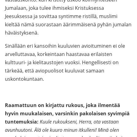
Jumalaan, joka tulee ihmiseksi Kristuksessa
Jeesuksessa ja sovittaa syntimme ristillä, muslimi
kieltää nämä suorastaan äärimmäisenä pyhän jumalan
häväistyksenä.
Sinällään eri kansoihin kuuluvien avioituminen ei ole
arvelluttavaa, korkeintaan haastavaa erilaisten
kulttuuri- ja kielitaustojen vuoksi. Hengellisesti on
tärkeää, että aviopuolisot kuuluvat samaan
uskontokuntaan.
Raamattuun on kirjattu rukous, joka ilmentää
hyvin muukalaisen, varsinkin pakolaisen syvimpiä
tuntemuksia:
Kuule rukoukseni, Herra, ota vastaan
avunhuutoni. Älä ole kuuro minun itkulleni! Minä olen