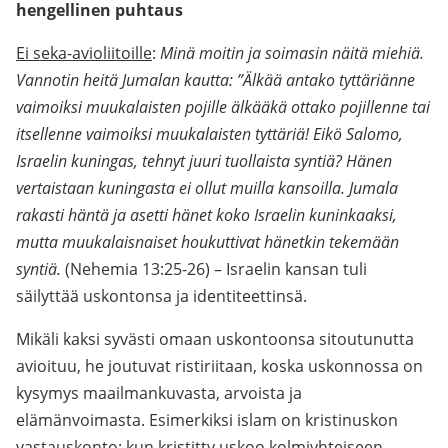
hengellinen puhtaus
Ei seka-avioliitoille
:
Minä moitin ja soimasin näitä miehiä.
Vannotin heitä Jumalan kautta: ”Älkää antako tyttäriänne
vaimoiksi muukalaisten pojille älkääkä ottako pojillenne tai
itsellenne vaimoiksi muukalaisten tyttäriä!
Eikö Salomo,
Israelin kuningas, tehnyt juuri tuollaista syntiä? Hänen
vertaistaan kuningasta ei ollut muilla kansoilla. Jumala
rakasti häntä ja asetti hänet koko Israelin kuninkaaksi,
mutta muukalaisnaiset houkuttivat hänetkin tekemään
syntiä.
(Nehemia 13:25-26) – Israelin kansan tuli
säilyttää uskontonsa ja identiteettinsä.
Mikäli kaksi syvästi omaan uskontoonsa sitoutunutta
avioituu, he joutuvat ristiriitaan, koska uskonnossa on
kysymys maailmankuvasta, arvoista ja
elämänvoimasta. Esimerkiksi islam on kristinuskon
vastauskonto: kun kristitty uskoo kolmiyhteiseen