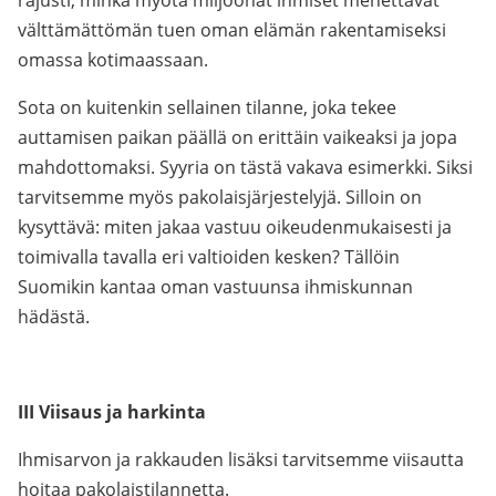
rajusti, minkä myötä miljoonat ihmiset menettävät
välttämättömän tuen oman elämän rakentamiseksi
omassa kotimaassaan.
Sota on kuitenkin sellainen tilanne, joka tekee
auttamisen paikan päällä on erittäin vaikeaksi ja jopa
mahdottomaksi. Syyria on tästä vakava esimerkki. Siksi
tarvitsemme myös pakolaisjärjestelyjä. Silloin on
kysyttävä: miten jakaa vastuu oikeudenmukaisesti ja
toimivalla tavalla eri valtioiden kesken? Tällöin
Suomikin kantaa oman vastuunsa ihmiskunnan
hädästä.
III Viisaus ja harkinta
Ihmisarvon ja rakkauden lisäksi tarvitsemme viisautta
hoitaa pakolaistilannetta.