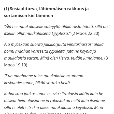
(1) Sosiaaliturva, lähimmäisen rakkaus ja
sortamisen kieltäminen
”Älä tee muukalaiselle vääryyttä äläkä riistä häntä, sillä olet
itsekin ollut muukalaisena Egyptissä.”
(2 Moos 22:20)
Äl
ä myöskään suorita jälkikorjuuta viinitarhassasi äläkä
poimi maahan varisseita rypäleitä. Jätä ne köyhiä ja
muukalaisia varten. Minä olen Herra, teidän Jumalanne.
(3
Moos 19:10)
”Kun maahanne tulee muukalaisia asumaan
keskuudessanne, älkää sortako heitä.
Kohdelkaa joukossanne asuvia siirtolaisia ikään kuin he
olisivat heimolaisianne ja rakastakaa heitä kuin itseänne,
sillä te olette itsekin olleet muukalaisina Egyptissä. Minä