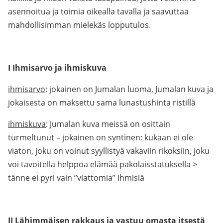
asennoitua ja toimia oikealla tavalla ja saavuttaa
mahdollisimman mielekäs lopputulos.
I Ihmisarvo ja ihmiskuva
ihmisarvo
: jokainen on Jumalan luoma, Jumalan kuva ja
jokaisesta on maksettu sama lunastushinta ristillä
ihmiskuva
: Jumalan kuva meissä on osittain
turmeltunut – jokainen on syntinen: kukaan ei ole
viaton, joku on voinut syyllistyä vakaviin rikoksiin, joku
voi tavoitella helppoa elämää pakolaisstatuksella >
tänne ei pyri vain ”viattomia” ihmisiä
II Lähimmäisen rakkaus ja vastuu omasta itsestä