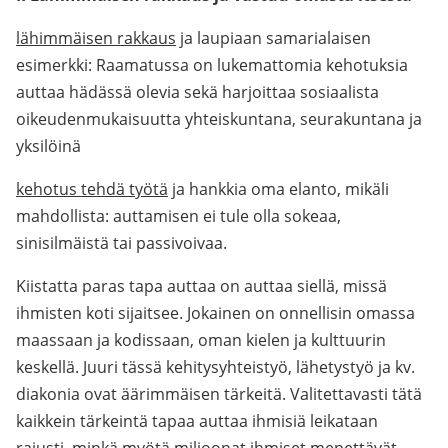
lähimmäisen rakkaus
ja laupiaan samarialaisen
esimerkki: Raamatussa on lukemattomia kehotuksia
auttaa hädässä olevia sekä harjoittaa sosiaalista
oikeudenmukaisuutta yhteiskuntana, seurakuntana ja
yksilöinä
kehotus tehdä työtä
ja hankkia oma elanto, mikäli
mahdollista: auttamisen ei tule olla sokeaa,
sinisilmäistä tai passivoivaa.
Kiistatta paras tapa auttaa on auttaa siellä, missä
ihmisten koti sijaitsee. Jokainen on onnellisin omassa
maassaan ja kodissaan, oman kielen ja kulttuurin
keskellä. Juuri tässä kehitysyhteistyö, lähetystyö ja kv.
diakonia ovat äärimmäisen tärkeitä. Valitettavasti tätä
kaikkein tärkeintä tapaa auttaa ihmisiä leikataan