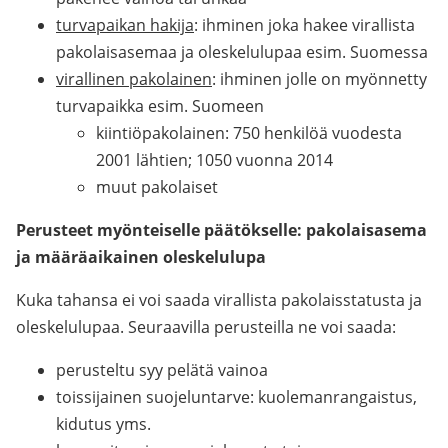
turvapaikan hakija
: ihminen joka hakee virallista
pakolaisasemaa ja oleskelulupaa esim. Suomessa
virallinen pakolainen
: ihminen jolle on myönnetty
turvapaikka esim. Suomeen
kiintiöpakolainen: 750 henkilöä vuodesta
2001 lähtien; 1050 vuonna 2014
muut pakolaiset
Perusteet myönteiselle päätökselle: pakolaisasema
ja määräaikainen oleskelulupa
Kuka tahansa ei voi saada virallista pakolaisstatusta ja
oleskelulupaa. Seuraavilla perusteilla ne voi saada:
perusteltu syy pelätä vainoa
toissijainen suojeluntarve: kuolemanrangaistus,
kidutus yms.