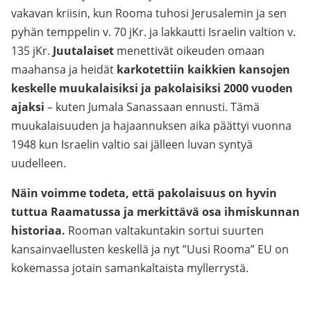
vakavan kriisin, kun Rooma tuhosi Jerusalemin ja sen
pyhän temppelin v. 70 jKr. ja lakkautti Israelin valtion v.
135 jKr.
Juutalaiset
menettivät oikeuden omaan
maahansa ja heidät
karkotettiin kaikkien kansojen
keskelle muukalaisiksi ja pakolaisiksi 2000 vuoden
ajaksi
– kuten Jumala Sanassaan ennusti. Tämä
muukalaisuuden ja hajaannuksen aika päättyi vuonna
1948 kun Israelin valtio sai jälleen luvan syntyä
uudelleen.
Näin voimme todeta, että pakolaisuus on hyvin
tuttua Raamatussa ja merkittävä osa ihmiskunnan
historiaa.
Rooman valtakuntakin sortui suurten
kansainvaellusten keskellä ja nyt ”Uusi Rooma” EU on
kokemassa jotain samankaltaista myllerrystä.