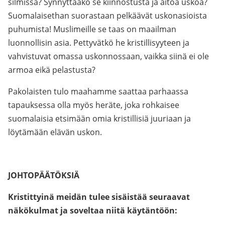
silmissä? Synnyttääkö se kiinnostusta ja aitoa uskoa?
Suomalaisethan suorastaan pelkäävät uskonasioista
puhumista! Muslimeille se taas on maailman
luonnollisin asia. Pettyvätkö he kristillisyyteen ja
vahvistuvat omassa uskonnossaan, vaikka siinä ei ole
armoa eikä pelastusta?
Pakolaisten tulo maahamme saattaa parhaassa
tapauksessa olla myös heräte, joka rohkaisee
suomalaisia etsimään omia kristillisiä juuriaan ja
löytämään elävän uskon.
JOHTOPÄÄTÖKSIÄ
Kristittyinä meidän tulee sisäistää seuraavat
näkökulmat ja soveltaa niitä käytäntöön: