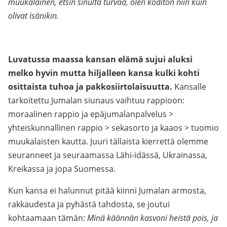
muukalainen, etsin sinulta turvaa, olen koditon niin kuin
olivat isänikin.
Luvatussa maassa kansan elämä sujui aluksi
melko hyvin mutta hiljalleen kansa kulki kohti
osittaista tuhoa ja pakkosiirtolaisuutta.
Kansalle
tarkoitettu Jumalan siunaus vaihtuu rappioon:
moraalinen rappio ja epäjumalanpalvelus >
yhteiskunnallinen rappio > sekasorto ja kaaos > tuomio
muukalaisten kautta. Juuri tällaista kierrettä olemme
seuranneet ja seuraamassa Lähi-idässä, Ukrainassa,
Kreikassa ja jopa Suomessa.
Kun kansa ei halunnut pitää kiinni Jumalan armosta,
rakkaudesta ja pyhästä tahdosta, se joutui
kohtaamaan tämän:
Minä käännän kasvoni heistä pois, ja