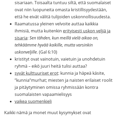
sisariaan. Toisaalta tuntuu siltä, että suomalaiset
ovat niin luopuneita omasta kristillisyydestään,
että he eivät välitä tulijoiden uskonnollisuudesta.
Raamatussa yleinen velvoite auttaa kaikkia
ihmisiä, mutta kuitenkin
erityisesti uskon veljiä ja
sisaria
:
Sen tähden, kun meillä vielä aikaa on,
tehkäämme hyvää kaikille, mutta varsinkin
uskonveljille.
(Gal 6:10)
kristityt ovat vainotuin, vaietuin ja unohdetuin
ryhmä – eikö juuri heitä tulisi auttaa?
syvät kulttuuriset erot
: kunnia ja häpeä käsite,
”kunnia”murhat; miesten ja naisten erilaiset roolit
ja pitäytyminen omissa ryhmissään kontra
suomalaisten vapaamielisyys
vaikea suomenkieli
Kaikki nämä ja monet muut kysymykset ovat