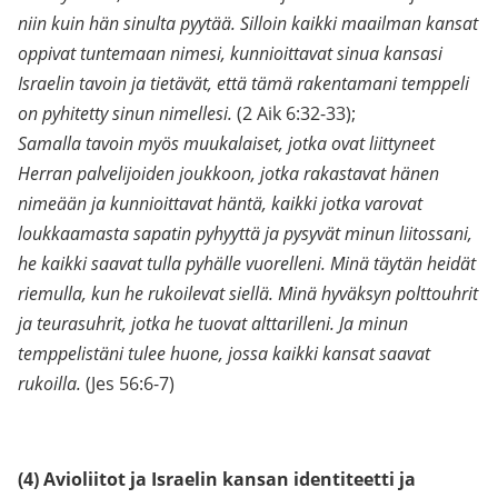
niin kuin hän sinulta pyytää. Silloin kaikki maailman kansat
oppivat tuntemaan nimesi, kunnioittavat sinua kansasi
Israelin tavoin ja tietävät, että tämä rakentamani temppeli
on pyhitetty sinun nimellesi.
(2 Aik 6:32-33);
Samalla tavoin myös muukalaiset, jotka ovat liittyneet
Herran palvelijoiden joukkoon, jotka rakastavat hänen
nimeään ja kunnioittavat häntä, kaikki jotka varovat
loukkaamasta sapatin pyhyyttä ja pysyvät minun liitossani,
he kaikki saavat tulla pyhälle vuorelleni. Minä täytän heidät
riemulla, kun he rukoilevat siellä. Minä hyväksyn polttouhrit
ja teurasuhrit, jotka he tuovat alttarilleni. Ja minun
temppelistäni tulee huone, jossa kaikki kansat saavat
rukoilla.
(Jes 56:6-7)
(4) Avioliitot ja Israelin kansan identiteetti ja