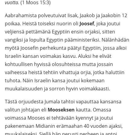
vuotta.
(1 Moos 15:3)
Aabrahamista polveutuivat Iisak, Jaakob ja Jaakobin 12
poikaa. Heistä toiseksi nuorin oli
Joosef
, joka joutui
veljiensä pettämänä Egyptiin ensin orjaksi, sitten
vangiksi ja lopulta Egyptin pääministeriksi. Nälänhädän
myötä Joosefin perhekunta päätyi Egyptiin, jossa alkoi
Israelin kansan voimakas kasvu. Aluksi he elivät
kohtuullisen hyvissä olosuhteissa mutta jossain
vaiheessa heistä tehtiin vihattuja orjia, jotka haluttiin
tuhota. Näin Israelin kansa joutui kokemaan
muukalaisuuden ja sorron hyvin voimakkaasti.
Tästä orjuudesta Jumala tahtoi vapauttaa kansansa
valitun johtajan eli
Mooseksen
kautta. Omassa
voimassa Mooses ei tehtävään kyennyt ja joutui
pakenemaan Midianin erämaahan 40 vuoden ajaksi,
muukalaiseksi. Siellä hän perusti perheen ja antoi