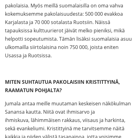
pakolaisia. Myös meillä suomalaisilla on oma vahva
kokemuksemme pakolaisuudesta: 500 000 evakkoa
Karjalasta ja 70 000 sotalasta Ruotsiin. Näissä
tapauksissa kulttuurierot jäivät melko pieniksi, mikä
helpotti sopeutumista. Tämän lisäksi suomalaisia asuu
ulkomailla siirtolaisina noin 750 000, joista eniten
Usassa ja Ruotsissa.
MITEN SUHTAUTUA PAKOLAISIIN KRISTITTYINÄ,
RAAMATUN POHJALTA?
Jumala antaa meille muutaman keskeisen näkökulman
Sanansa kautta. Niitä ovat ihmisarvo ja
ihmiskuva, lähimmäisen rakkaus, viisaus ja harkinta,
sekä evankeliumi. Kristittyinä me tarvitsemme näitä
kaikkia ja niiden välistä tasapainoa, jotta voisimme