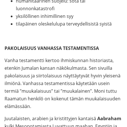
humanitaarinen suojelu: sota tai
luonnonkatastrofi
yksilöllinen inhimillinen syy
tilapäinen oleskelulupa terveydellisistä syistä
PAKOLAISUUS VANHASSA TESTAMENTISSA
Vanha testamentti kertoo ihmiskunnan historiasta,
etenkin Jumalan kansan näkökulmasta. Sen sivuilla
pakolaisuus ja siirtolaisuus näyttäytyvät hyvin yleisenä
ilmiönä. Vanhassa testamentissa käytetään usein
termiä ”muukalaisuus” tai ”muukalainen”. Moni tuttu
Raamatun henkilö on kokenut tämän muukalaisuuden
elämässään.
Juutalaisten, arabien ja kristittyjen kantaisä
Aabraham
kulki Mesopotamiasta Luvattuun maahan, Egyptiin ja