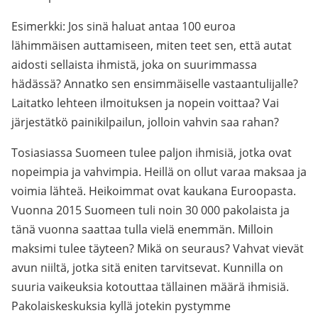
Esimerkki: Jos sinä haluat antaa 100 euroa
lähimmäisen auttamiseen, miten teet sen, että autat
aidosti sellaista ihmistä, joka on suurimmassa
hädässä? Annatko sen ensimmäiselle vastaantulijalle?
Laitatko lehteen ilmoituksen ja nopein voittaa? Vai
järjestätkö painikilpailun, jolloin vahvin saa rahan?
Tosiasiassa Suomeen tulee paljon ihmisiä, jotka ovat
nopeimpia ja vahvimpia. Heillä on ollut varaa maksaa ja
voimia lähteä. Heikoimmat ovat kaukana Euroopasta.
Vuonna 2015 Suomeen tuli noin 30 000 pakolaista ja
tänä vuonna saattaa tulla vielä enemmän. Milloin
maksimi tulee täyteen? Mikä on seuraus? Vahvat vievät
avun niiltä, jotka sitä eniten tarvitsevat. Kunnilla on
suuria vaikeuksia kotouttaa tällainen määrä ihmisiä.
Pakolaiskeskuksia kyllä jotekin pystymme