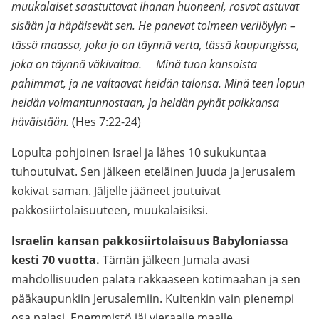
muukalaiset saastuttavat ihanan huoneeni, rosvot astuvat
sisään ja häpäisevät sen. He panevat toimeen verilöylyn –
tässä maassa, joka jo on täynnä verta, tässä kaupungissa,
joka on täynnä väkivaltaa. Minä tuon kansoista
pahimmat, ja ne valtaavat heidän talonsa. Minä teen lopun
heidän voimantunnostaan, ja heidän pyhät paikkansa
häväistään.
(Hes 7:22-24)
Lopulta pohjoinen Israel ja lähes 10 sukukuntaa
tuhoutuivat. Sen jälkeen eteläinen Juuda ja Jerusalem
kokivat saman. Jäljelle jääneet joutuivat
pakkosiirtolaisuuteen, muukalaisiksi.
Israelin kansan pakkosiirtolaisuus Babyloniassa
kesti 70 vuotta.
Tämän jälkeen Jumala avasi
mahdollisuuden palata rakkaaseen kotimaahan ja sen
pääkaupunkiin Jerusalemiin. Kuitenkin vain pienempi
osa palasi. Enemmistö jäi vieraalle maalle.