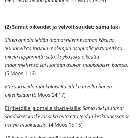
olen Herra, teidän Jumalanne.”
(3 Moos 19:34)
(2) Samat oikeudet ja velvollisuudet; sama laki
Sitten annoin teidän tuomareillenne tämän käskyn:
’Kuunnelkaa tarkoin molempia osapuolia ja tuomitkaa
oikein riippumatta siitä, käykö joku oikeutta
maanmiehensä vai luonaan asuvan muukalaisen kanssa.
(5 Moos 1:16)
Ette saa viedä muukalaiselta ettekä orvolta hänen
oikeuksiaan
(5 Moos 24:17)
Ei ghetoille ja omalle sharia-laille
:
Sama laki ja samat
säädökset koskevat sekä teitä että teidän keskuudessanne
asuvia muukalaisia.
(4 Moos 15:16)