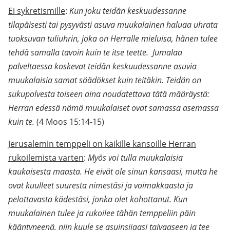
Ei sykretismille
:
Kun joku teidän keskuudessanne
tilapäisesti tai pysyvästi asuva muukalainen haluaa uhrata
tuoksuvan tuliuhrin, joka on Herralle mieluisa, hänen tulee
tehdä samalla tavoin kuin te itse teette. Jumalaa
palveltaessa koskevat teidän keskuudessanne asuvia
muukalaisia samat säädökset kuin teitäkin. Teidän on
sukupolvesta toiseen aina noudatettava tätä määräystä:
Herran edessä nämä muukalaiset ovat samassa asemassa
kuin te.
(4 Moos 15:14-15)
Jerusalemin temppeli on kaikille kansoille Herran
rukoilemista varten
:
Myös voi tulla muukalaisia
kaukaisesta maasta. He eivät ole sinun kansaasi, mutta he
ovat kuulleet suuresta nimestäsi ja voimakkaasta ja
pelottavasta kädestäsi, jonka olet kohottanut. Kun
muukalainen tulee ja rukoilee tähän temppeliin päin
kääntyneenä, niin kuule se asuinsijaasi taivaaseen ja tee