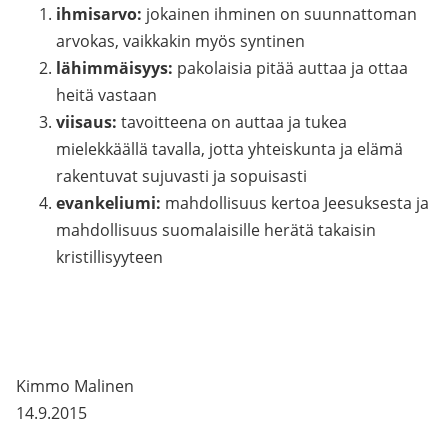
ihmisarvo:
jokainen ihminen on suunnattoman
arvokas, vaikkakin myös syntinen
lähimmäisyys:
pakolaisia pitää auttaa ja ottaa
heitä vastaan
viisaus:
tavoitteena on auttaa ja tukea
mielekkäällä tavalla, jotta yhteiskunta ja elämä
rakentuvat sujuvasti ja sopuisasti
evankeliumi:
mahdollisuus kertoa Jeesuksesta ja
mahdollisuus suomalaisille herätä takaisin
kristillisyyteen
Kimmo Malinen
14.9.2015