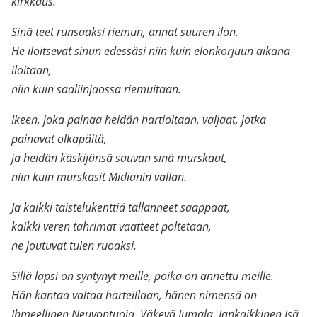
kirkkaus.
Sinä teet runsaaksi riemun, annat suuren ilon.
He iloitsevat sinun edessäsi niin kuin elonkorjuun aikana
iloitaan,
niin kuin saaliinjaossa riemuitaan.
Ikeen, joka painaa heidän hartioitaan, valjaat, jotka
painavat olkapäitä,
ja heidän käskijänsä sauvan sinä murskaat,
niin kuin murskasit Midianin vallan.
Ja kaikki taistelukenttiä tallanneet saappaat,
kaikki veren tahrimat vaatteet poltetaan,
ne joutuvat tulen ruoaksi.
Sillä lapsi on syntynyt meille, poika on annettu meille.
Hän kantaa valtaa harteillaan, hänen nimensä on
Ihmeellinen Neuvontuoja, Väkevä Jumala, Iankaikkinen Isä,