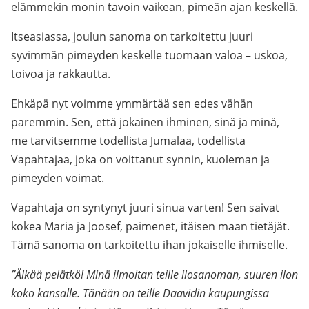
elämmekin monin tavoin vaikean, pimeän ajan keskellä.
Itseasiassa, joulun sanoma on tarkoitettu juuri
syvimmän pimeyden keskelle tuomaan valoa – uskoa,
toivoa ja rakkautta.
Ehkäpä nyt voimme ymmärtää sen edes vähän
paremmin. Sen, että jokainen ihminen, sinä ja minä,
me tarvitsemme todellista Jumalaa, todellista
Vapahtajaa, joka on voittanut synnin, kuoleman ja
pimeyden voimat.
Vapahtaja on syntynyt juuri sinua varten! Sen saivat
kokea Maria ja Joosef, paimenet, itäisen maan tietäjät.
Tämä sanoma on tarkoitettu ihan jokaiselle ihmiselle.
”Älkää pelätkö! Minä ilmoitan teille ilosanoman, suuren ilon
koko kansalle. Tänään on teille Daavidin kaupungissa