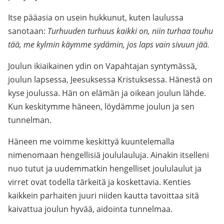
Itse pääasia on usein hukkunut, kuten laulussa
sanotaan:
Turhuuden turhuus kaikki on, niin turhaa touhu
tää, me kylmin käymme sydämin, jos laps vain sivuun jää.
Joulun ikiaikainen ydin on Vapahtajan syntymässä,
joulun lapsessa, Jeesuksessa Kristuksessa. Hänestä on
kyse joulussa. Hän on elämän ja oikean joulun lähde.
Kun keskitymme häneen, löydämme joulun ja sen
tunnelman.
Häneen me voimme keskittyä kuuntelemalla
nimenomaan hengellisiä joululauluja. Ainakin itselleni
nuo tutut ja uudemmatkin hengelliset joululaulut ja
virret ovat todella tärkeitä ja koskettavia. Kenties
kaikkein parhaiten juuri niiden kautta tavoittaa sitä
kaivattua joulun hyvää, aidointa tunnelmaa.