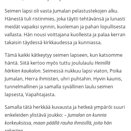
Seimen lapsi oli vasta Jumalan pelastustekojen alku.
Hänestä tuli ristinmies, joka täytti tehtävänsä ja lunasti
meidät vapaiksi synnin, kuoleman ja pahan lopullisesta
vallasta. Hän nousi voittajana kuolleista ja palaa kerran
takaisin täydessä kirkkaudessa ja kunniassa.
Tämä kaikki kätkeytyy seimen lapseen, kun katsomme
häntä. Siitä kertoo myös tuttu joululaulu
Heinillä
härkien kaukalon
. Seimessä nukkuu lapsi viaton, Poika
Jumalan, Herra ihmisten, uhri puhtahin. Hyvin kaunis,
tunnelmallinen ja samalla syvällinen laulu seimen
lapsesta, Vapahtajasta.
Samalla tätä herkkää kuvausta ja hetkeä ympäröi suuri
enkeleiden ylistävä joukko:
– Jumalan on kunnia
korkeuksissa, maan päällä rauha ihmisillä, joita hän
rakastaa.