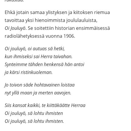
Ehkä jotain samaa ylistyksen ja kiitoksen riemua
tavoittaa yksi hienoimmista joululauluista,
Oi Jouluyö
. Se soitettiin historian ensimmäisessä
radiolähetyksessä vuonna 1906.
Oi jouluyö, oi autuas sä hetki,
kun ihmiseksi sai Herra taivahan.
Synteimme tähden henkensä hän antoi
ja kärsi ristinkuoleman.
Jo toivon säde hohtavainen loistaa
nyt yllä maan ja merten aavojen.
Siis kansat kaikki, te kiittäkäätte Herraa
Oi jouluyö, sä lohtu ihmisten
Oi jouluyö, sä lohtu ihmisten.