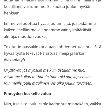
autathan sinäkin näitä ihmisiä! Siinä on inhimillinen ja
kristillinen vastuumme. Se kuuluu joulun hyvään
henkeen.
Emme voi odottaa hyvää joulumieltä, jos pidämme
kaiken itsellämme ja annamme vain ylimääräisiä
almuja, muodon vuoksi.
Toki kotimaassakin tarvitaan kohdennettua apua. Sitä
hyvää työtä tekevät Pelastusarmeija ja kirkon
diakoniatyö.
Oi ystävät, jos myöskin me kuin tietäjämme nuo,
veisimme kullan mirhamin tuon rakkaan lapsen luo.
Niin meille joulu maallinen, ois alku joulun taivaisen.
Pimeyden keskelle valoa
Niin, itse aito joulu ei ole kadonnut minnekään, vaikka