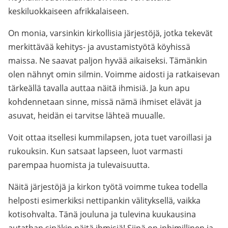
keskiluokkaiseen afrikkalaiseen.
On monia, varsinkin kirkollisia järjestöjä, jotka tekevät
merkittävää kehitys- ja avustamistyötä köyhissä
maissa. Ne saavat paljon hyvää aikaiseksi. Tämänkin
olen nähnyt omin silmin. Voimme aidosti ja ratkaisevan
tärkeällä tavalla auttaa näitä ihmisiä. Ja kun apu
kohdennetaan sinne, missä nämä ihmiset elävät ja
asuvat, heidän ei tarvitse lähteä muualle.
Voit ottaa itsellesi kummilapsen, jota tuet varoillasi ja
rukouksin. Kun satsaat lapseen, luot varmasti
parempaa huomista ja tulevaisuutta.
Näitä järjestöjä ja kirkon työtä voimme tukea todella
helposti esimerkiksi nettipankin välityksellä, vaikka
kotisohvalta. Tänä jouluna ja tulevina kuukausina