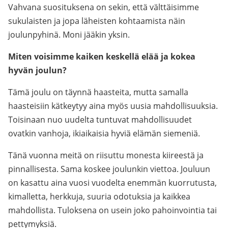
Vahvana suosituksena on sekin, että välttäisimme
sukulaisten ja jopa läheisten kohtaamista näin
joulunpyhinä. Moni jääkin yksin.
Miten voisimme kaiken keskellä elää ja kokea
hyvän joulun?
Tämä joulu on täynnä haasteita, mutta samalla
haasteisiin kätkeytyy aina myös uusia mahdollisuuksia.
Toisinaan nuo uudelta tuntuvat mahdollisuudet
ovatkin vanhoja, ikiaikaisia hyviä elämän siemeniä.
Tänä vuonna meitä on riisuttu monesta kiireestä ja
pinnallisesta. Sama koskee joulunkin viettoa. Jouluun
on kasattu aina vuosi vuodelta enemmän kuorrutusta,
kimalletta, herkkuja, suuria odotuksia ja kaikkea
mahdollista. Tuloksena on usein joko pahoinvointia tai
pettymyksiä.