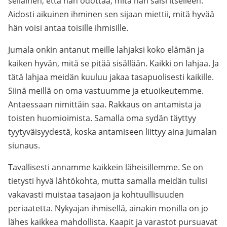
sellainen, että hän odottaa, mitä hän saisi itselleen.
Aidosti aikuinen ihminen sen sijaan miettii, mitä hyvää
hän voisi antaa toisille ihmisille.
Jumala onkin antanut meille lahjaksi koko elämän ja
kaiken hyvän, mitä se pitää sisällään. Kaikki on lahjaa. Ja
tätä lahjaa meidän kuuluu jakaa tasapuolisesti kaikille.
Siinä meillä on oma vastuumme ja etuoikeutemme.
Antaessaan nimittäin saa. Rakkaus on antamista ja
toisten huomioimista. Samalla oma sydän täyttyy
tyytyväisyydestä, koska antamiseen liittyy aina Jumalan
siunaus.
Tavallisesti annamme kaikkein läheisillemme. Se on
tietysti hyvä lähtökohta, mutta samalla meidän tulisi
vakavasti muistaa tasajaon ja kohtuullisuuden
periaatetta. Nykyajan ihmisellä, ainakin monilla on jo
lähes kaikkea mahdollista. Kaapit ja varastot pursuavat