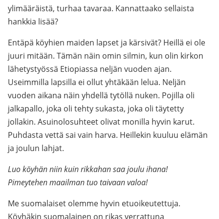
ylimääräistä, turhaa tavaraa. Kannattaako sellaista
hankkia lisää?
Entäpä köyhien maiden lapset ja kärsivät? Heillä ei ole
juuri mitään. Tämän näin omin silmin, kun olin kirkon
lähetystyössä Etiopiassa neljän vuoden ajan.
Useimmilla lapsilla ei ollut yhtäkään lelua. Neljän
vuoden aikana näin yhdellä tytöllä nuken. Pojilla oli
jalkapallo, joka oli tehty sukasta, joka oli täytetty
jollakin. Asuinolosuhteet olivat monilla hyvin karut.
Puhdasta vettä sai vain harva. Heillekin kuuluu elämän
ja joulun lahjat.
Luo köyhän niin kuin rikkahan saa joulu ihana!
Pimeytehen maailman tuo taivaan valoa!
Me suomalaiset olemme hyvin etuoikeutettuja.
Köyhäkin suomalainen on rikas verrattuna