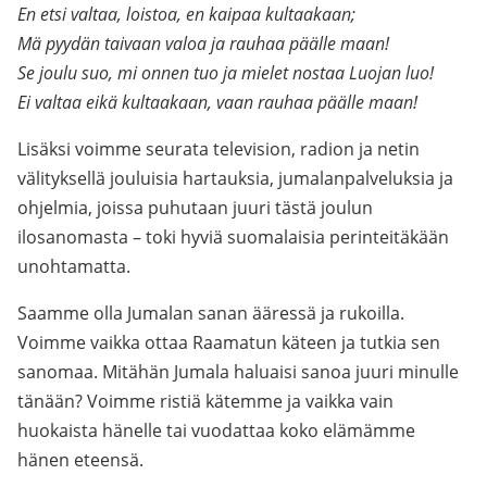
En etsi valtaa, loistoa, en kaipaa kultaakaan;
Mä pyydän taivaan valoa ja rauhaa päälle maan!
Se joulu suo, mi onnen tuo ja mielet nostaa Luojan luo!
Ei valtaa eikä kultaakaan, vaan rauhaa päälle maan!
Lisäksi voimme seurata television, radion ja netin
välityksellä jouluisia hartauksia, jumalanpalveluksia ja
ohjelmia, joissa puhutaan juuri tästä joulun
ilosanomasta – toki hyviä suomalaisia perinteitäkään
unohtamatta.
Saamme olla Jumalan sanan ääressä ja rukoilla.
Voimme vaikka ottaa Raamatun käteen ja tutkia sen
sanomaa. Mitähän Jumala haluaisi sanoa juuri minulle
tänään? Voimme ristiä kätemme ja vaikka vain
huokaista hänelle tai vuodattaa koko elämämme
hänen eteensä.