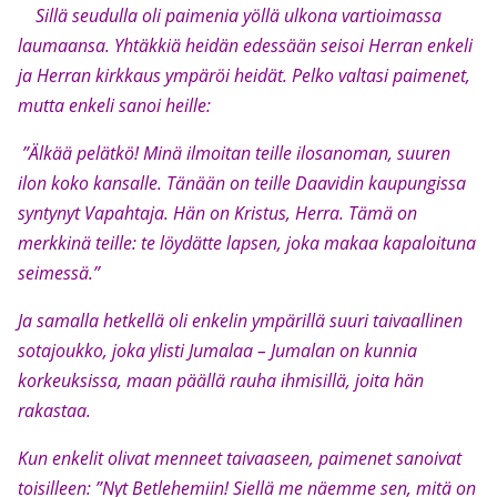
Sillä seudulla oli paimenia yöllä ulkona vartioimassa
laumaansa. Yhtäkkiä heidän edessään seisoi Herran enkeli
ja Herran kirkkaus ympäröi heidät. Pelko valtasi paimenet,
mutta enkeli sanoi heille:
”Älkää pelätkö! Minä ilmoitan teille ilosanoman, suuren
ilon koko kansalle. Tänään on teille Daavidin kaupungissa
syntynyt Vapahtaja. Hän on Kristus, Herra. Tämä on
merkkinä teille: te löydätte lapsen, joka makaa kapaloituna
seimessä.”
Ja samalla hetkellä oli enkelin ympärillä suuri taivaallinen
sotajoukko, joka ylisti Jumalaa – Jumalan on kunnia
korkeuksissa, maan päällä rauha ihmisillä, joita hän
rakastaa.
Kun enkelit olivat menneet taivaaseen, paimenet sanoivat
toisilleen: ”Nyt Betlehemiin! Siellä me näemme sen, mitä on