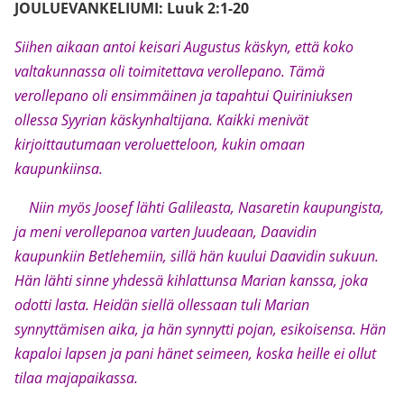
JOULUEVANKELIUMI: Luuk 2:1-20
Siihen aikaan antoi keisari Augustus käskyn, että koko
valtakunnassa oli toimitettava verollepano. Tämä
verollepano oli ensimmäinen ja tapahtui Quiriniuksen
ollessa Syyrian käskynhaltijana. Kaikki menivät
kirjoittautumaan veroluetteloon, kukin omaan
kaupunkiinsa.
Niin myös Joosef lähti Galileasta, Nasaretin kaupungista,
ja meni verollepanoa varten Juudeaan, Daavidin
kaupunkiin Betlehemiin, sillä hän kuului Daavidin sukuun.
Hän lähti sinne yhdessä kihlattunsa Marian kanssa, joka
odotti lasta. Heidän siellä ollessaan tuli Marian
synnyttämisen aika, ja hän synnytti pojan, esikoisensa. Hän
kapaloi lapsen ja pani hänet seimeen, koska heille ei ollut
tilaa majapaikassa.