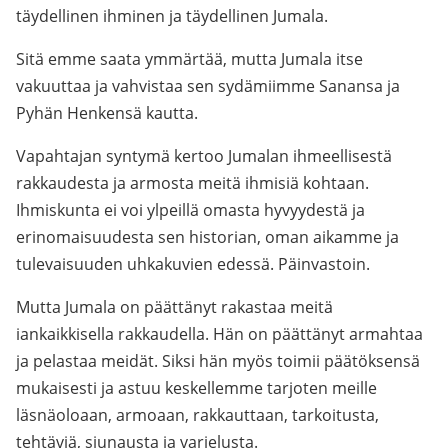
täydellinen ihminen ja täydellinen Jumala.
Sitä emme saata ymmärtää, mutta Jumala itse
vakuuttaa ja vahvistaa sen sydämiimme Sanansa ja
Pyhän Henkensä kautta.
Vapahtajan syntymä kertoo Jumalan ihmeellisestä
rakkaudesta ja armosta meitä ihmisiä kohtaan.
Ihmiskunta ei voi ylpeillä omasta hyvyydestä ja
erinomaisuudesta sen historian, oman aikamme ja
tulevaisuuden uhkakuvien edessä. Päinvastoin.
Mutta Jumala on päättänyt rakastaa meitä
iankaikkisella rakkaudella. Hän on päättänyt armahtaa
ja pelastaa meidät. Siksi hän myös toimii päätöksensä
mukaisesti ja astuu keskellemme tarjoten meille
läsnäoloaan, armoaan, rakkauttaan, tarkoitusta,
tehtäviä, siunausta ja varjelusta.