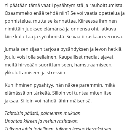
Ylipäätään tämä vaatii pysähtymistä ja rauhoittumista.
Osaammeko enää tehdä niin? Se voi vaatia opettelua ja
ponnistelua, mutta se kannattaa. Kiireessä ihminen
nimittäin juoksee elämänsä ja onnensa ohi. Jatkuva
kiire kuluttaa ja syö ihmistä. Se vaatii raskaan veronsa.
Jumala sen sijaan tarjoaa pysähdyksen ja levon hetkiä.
Joulu voisi olla sellainen. Kaupalliset mediat ajavat
meitä hirveään suorittamiseen, hamstraamiseen,
ylikuluttamiseen ja stressiin.
Kun ihminen pysähtyy, hän näkee paremmin, mikä
elämässä on tärkeää. Silloin voi tuntea miten itse
jaksaa. Silloin voi nähdä lähimmäisensä.
Tahtoisin päästä, paimenten mukaan
Unohtaa kiireen ja melun rasittavan.
Tulkoon juhla todellinen, tulkoon Jeesus Herraksi sen