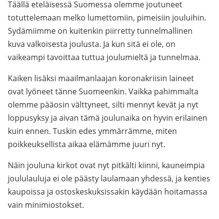
Täällä eteläisessä Suomessa olemme joutuneet
totuttelemaan melko lumettomiin, pimeisiin jouluihin.
Sydämiimme on kuitenkin piirretty tunnelmallinen
kuva valkoisesta joulusta. Ja kun sitä ei ole, on
vaikeampi tavoittaa tuttua joulumieltä ja tunnelmaa.
Kaiken lisäksi maailmanlaajan koronakriisin laineet
ovat lyöneet tänne Suomeenkin. Vaikka pahimmalta
olemme pääosin välttyneet, silti mennyt kevät ja nyt
loppusyksy ja aivan tämä joulunaika on hyvin erilainen
kuin ennen. Tuskin edes ymmärrämme, miten
poikkeuksellista aikaa elämämme juuri nyt.
Näin jouluna kirkot ovat nyt pitkälti kiinni, kauneimpia
joululauluja ei ole päästy laulamaan yhdessä, ja kenties
kaupoissa ja ostoskeskuksissakin käydään hoitamassa
vain minimiostokset.