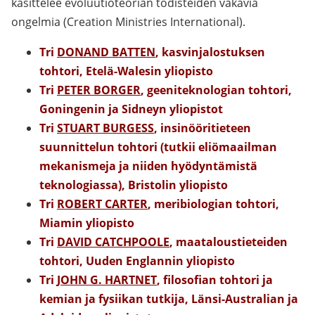
käsittelee evoluutioteorian todisteiden vakavia
ongelmia (Creation Ministries International).
Tri
DONAND BATTEN
, kasvinjalostuksen
tohtori, Etelä-Walesin yliopisto
Tri
PETER BORGER
, geeniteknologian tohtori,
Goningenin ja Sidneyn yliopistot
Tri
STUART BURGESS
, insinööritieteen
suunnittelun tohtori (tutkii eliömaailman
mekanismeja
ja niiden hyödyntämistä
teknologiassa), Bristolin yliopisto
Tri
ROBERT CARTER
, meribiologian tohtori,
Miamin yliopisto
Tri
DAVID CATCHPOOLE
, maataloustieteiden
tohtori, Uuden Englannin yliopisto
Tri
JOHN G. HARTNET
, filosofian tohtori ja
kemian ja fysiikan tutkija, Länsi-Australian ja