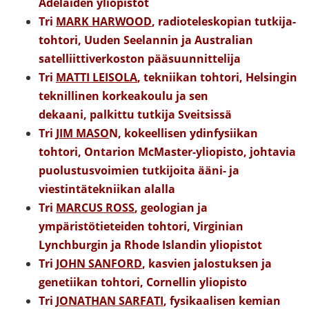
Adelaiden yliopistot
Tri
MARK HARWOOD
, radioteleskopian tutkija-
tohtori, Uuden Seelannin ja Australian
satelliittiverkoston pääsuunnittelija
Tri
MATTI LEISOLA
, tekniikan tohtori, Helsingin
teknillinen korkeakoulu ja sen
dekaani,
palkittu tutkija Sveitsissä
Tri
JIM MASO
N, kokeellisen ydinfysiikan
tohtori, Ontarion McMaster-yliopisto, johtavia
puolustusvoimien tutkijoita ääni- ja
viestintätekniikan alalla
Tri
MARCUS ROSS
, geologian ja
ympäristötieteiden tohtori, Virginian
Lynchburgin ja
Rhode Islandin yliopistot
Tri
JOHN SANFORD
, kasvien jalostuksen ja
genetiikan tohtori, Cornellin yliopisto
Tri
JONATHAN SARFATI
, fysikaalisen kemian