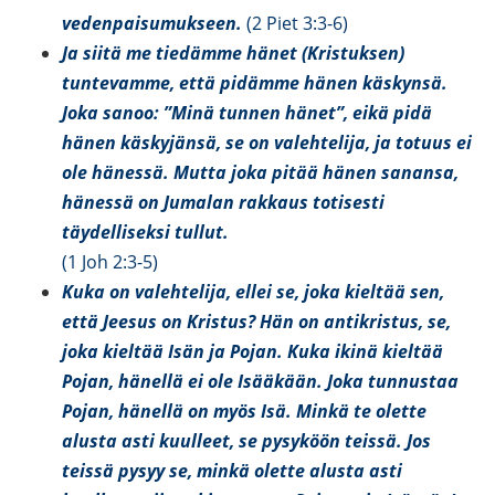
vedenpaisumukseen.
(2 Piet 3:3-6)
Ja siitä me tiedämme hänet (Kristuksen)
tuntevamme, että pidämme hänen käskynsä.
Joka sanoo: ”Minä tunnen hänet”, eikä pidä
hänen käskyjänsä, se on valehtelija, ja totuus ei
ole hänessä. Mutta joka pitää hänen sanansa,
hänessä on Jumalan rakkaus totisesti
täydelliseksi tullut.
(1 Joh 2:3-5)
Kuka on valehtelija, ellei se, joka kieltää sen,
että Jeesus on Kristus? Hän on antikristus, se,
joka kieltää Isän ja Pojan. Kuka ikinä kieltää
Pojan, hänellä ei ole Isääkään. Joka tunnustaa
Pojan, hänellä on myös Isä. Minkä te olette
alusta asti kuulleet, se pysyköön teissä. Jos
teissä pysyy se, minkä olette alusta asti