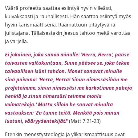
Väärä profeetta saattaa esiintyä hyvin viileästi,
kuivakkaasti ja rauhallisesti. Hän saattaa esiintyä myös
hyvin karismaattisena, Raamattuun pitäytyvänä
julistajana. Tällaisestakin Jeesus tahtoo meitä varottaa
ja varjella.
Ei jokainen, joka sanoo minulle: ’Herra, Herra’, pääse
taivasten valtakuntaan. Sinne pääsee se, joka tekee
taivaallisen Isäni tahdon. Monet sanovat minulle
sinä päivänä: ’Herra, Herra! Sinun nimessäsihän me
profetoimme, sinun nimessäsi me karkotimme pahoja
henkiä ja sinun nimessäsi teimme monia
voimatekoja.’ Mutta silloin he saavat minulta
vastauksen: ’En tunne teitä. Menkää pois minun
luotani, vääryydentekijät!’
(Matt 7:21-23)
Etenkin menestysteologia ja ylikarismaattisuus ovat