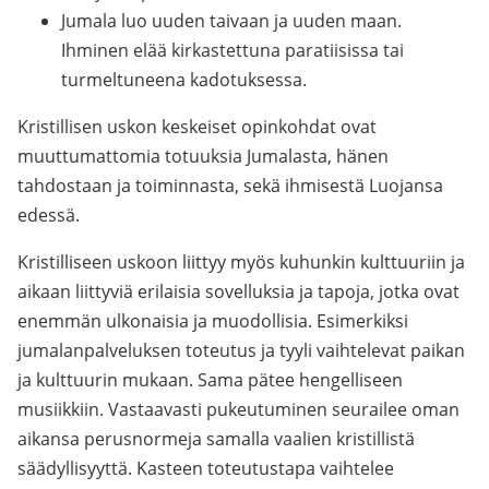
Jumala luo uuden taivaan ja uuden maan.
Ihminen elää kirkastettuna paratiisissa tai
turmeltuneena kadotuksessa.
Kristillisen uskon keskeiset opinkohdat ovat
muuttumattomia totuuksia Jumalasta, hänen
tahdostaan ja toiminnasta, sekä ihmisestä Luojansa
edessä.
Kristilliseen uskoon liittyy myös kuhunkin kulttuuriin ja
aikaan liittyviä erilaisia sovelluksia ja tapoja, jotka ovat
enemmän ulkonaisia ja muodollisia. Esimerkiksi
jumalanpalveluksen toteutus ja tyyli vaihtelevat paikan
ja kulttuurin mukaan. Sama pätee hengelliseen
musiikkiin. Vastaavasti pukeutuminen seurailee oman
aikansa perusnormeja samalla vaalien kristillistä
säädyllisyyttä. Kasteen toteutustapa vaihtelee