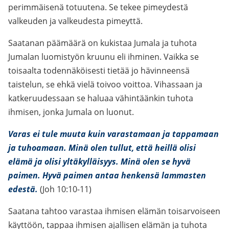
perimmäisenä totuutena. Se tekee pimeydestä
valkeuden ja valkeudesta pimeyttä.
Saatanan päämäärä on kukistaa Jumala ja tuhota
Jumalan luomistyön kruunu eli ihminen. Vaikka se
toisaalta todennäköisesti tietää jo hävinneensä
taistelun, se ehkä vielä toivoo voittoa. Vihassaan ja
katkeruudessaan se haluaa vähintäänkin tuhota
ihmisen, jonka Jumala on luonut.
Varas ei tule muuta kuin varastamaan ja tappamaan
ja tuhoamaan. Minä olen tullut, että heillä olisi
elämä ja olisi yltäkylläisyys. Minä olen se hyvä
paimen. Hyvä paimen antaa henkensä lammasten
edestä.
(Joh 10:10-11)
Saatana tahtoo varastaa ihmisen elämän toisarvoiseen
käyttöön, tappaa ihmisen ajallisen elämän ja tuhota