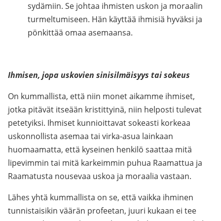
sydämiin. Se johtaa ihmisten uskon ja moraalin
turmeltumiseen. Hän käyttää ihmisiä hyväksi ja
pönkittää omaa asemaansa.
Ihmisen, jopa uskovien sinisilmäisyys tai sokeus
On kummallista, että niin monet aikamme ihmiset,
jotka pitävät itseään kristittyinä, niin helposti tulevat
petetyiksi. Ihmiset kunnioittavat sokeasti korkeaa
uskonnollista asemaa tai virka-asua lainkaan
huomaamatta, että kyseinen henkilö saattaa mitä
lipevimmin tai mitä karkeimmin puhua Raamattua ja
Raamatusta nousevaa uskoa ja moraalia vastaan.
Lähes yhtä kummallista on se, että vaikka ihminen
tunnistaisikin väärän profeetan, juuri kukaan ei tee