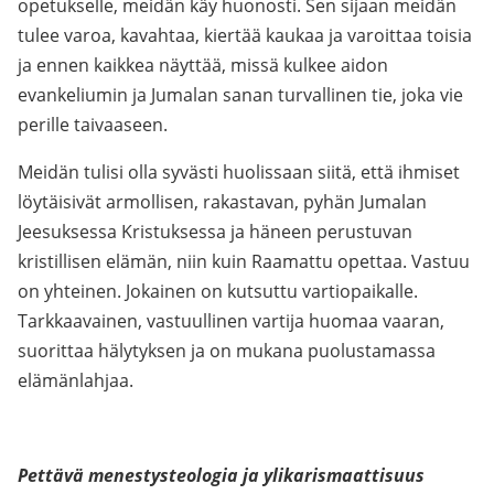
opetukselle, meidän käy huonosti. Sen sijaan meidän
tulee varoa, kavahtaa, kiertää kaukaa ja varoittaa toisia
ja ennen kaikkea näyttää, missä kulkee aidon
evankeliumin ja Jumalan sanan turvallinen tie, joka vie
perille taivaaseen.
Meidän tulisi olla syvästi huolissaan siitä, että ihmiset
löytäisivät armollisen, rakastavan, pyhän Jumalan
Jeesuksessa Kristuksessa ja häneen perustuvan
kristillisen elämän, niin kuin Raamattu opettaa. Vastuu
on yhteinen. Jokainen on kutsuttu vartiopaikalle.
Tarkkaavainen, vastuullinen vartija huomaa vaaran,
suorittaa hälytyksen ja on mukana puolustamassa
elämänlahjaa.
Pettävä menestysteologia ja ylikarismaattisuus