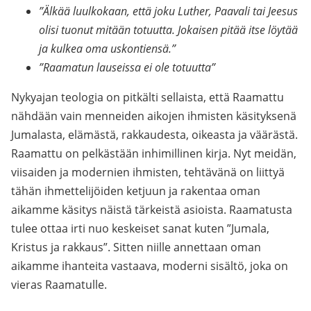
”Älkää luulkokaan, että joku Luther, Paavali tai Jeesus
olisi tuonut mitään totuutta. Jokaisen pitää itse löytää
ja kulkea oma uskontiensä.”
”Raamatun lauseissa ei ole totuutta”
Nykyajan teologia on pitkälti sellaista, että Raamattu
nähdään vain menneiden aikojen ihmisten käsityksenä
Jumalasta, elämästä, rakkaudesta, oikeasta ja väärästä.
Raamattu on pelkästään inhimillinen kirja. Nyt meidän,
viisaiden ja modernien ihmisten, tehtävänä on liittyä
tähän ihmettelijöiden ketjuun ja rakentaa oman
aikamme käsitys näistä tärkeistä asioista. Raamatusta
tulee ottaa irti nuo keskeiset sanat kuten ”Jumala,
Kristus ja rakkaus”. Sitten niille annettaan oman
aikamme ihanteita vastaava, moderni sisältö, joka on
vieras Raamatulle.