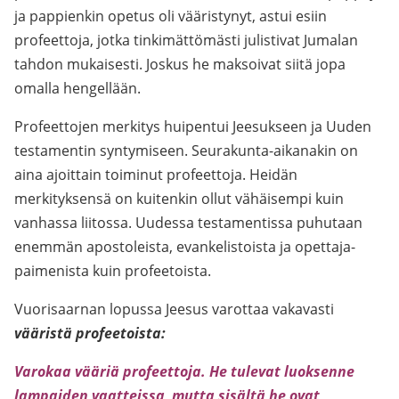
ja pappienkin opetus oli vääristynyt, astui esiin
profeettoja, jotka tinkimättömästi julistivat Jumalan
tahdon mukaisesti. Joskus he maksoivat siitä jopa
omalla hengellään.
Profeettojen merkitys huipentui Jeesukseen ja Uuden
testamentin syntymiseen. Seurakunta-aikanakin on
aina ajoittain toiminut profeettoja. Heidän
merkityksensä on kuitenkin ollut vähäisempi kuin
vanhassa liitossa. Uudessa testamentissa puhutaan
enemmän apostoleista, evankelistoista ja opettaja-
paimenista kuin profeetoista.
Vuorisaarnan lopussa Jeesus varottaa vakavasti
vääristä profeetoista:
Varokaa vääriä profeettoja. He tulevat luoksenne
lampaiden vaatteissa, mutta sisältä he ovat