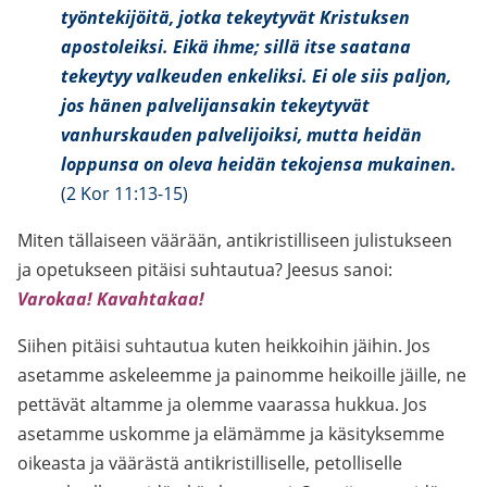
työntekijöitä, jotka tekeytyvät Kristuksen
apostoleiksi. Eikä ihme; sillä itse saatana
tekeytyy valkeuden enkeliksi. Ei ole siis paljon,
jos hänen palvelijansakin tekeytyvät
vanhurskauden palvelijoiksi, mutta heidän
loppunsa on oleva heidän tekojensa mukainen.
(2 Kor 11:13-15)
Miten tällaiseen väärään, antikristilliseen julistukseen
ja opetukseen pitäisi suhtautua? Jeesus sanoi:
Varokaa! Kavahtakaa!
Siihen pitäisi suhtautua kuten heikkoihin jäihin. Jos
asetamme askeleemme ja painomme heikoille jäille, ne
pettävät altamme ja olemme vaarassa hukkua. Jos
asetamme uskomme ja elämämme ja käsityksemme
oikeasta ja väärästä antikristilliselle, petolliselle