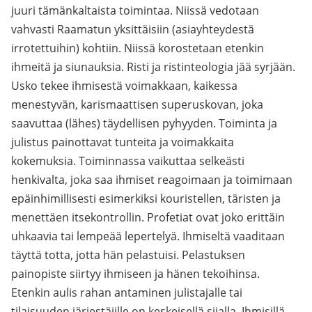
juuri tämänkaltaista toimintaa. Niissä vedotaan
vahvasti Raamatun yksittäisiin (asiayhteydestä
irrotettuihin) kohtiin. Niissä korostetaan etenkin
ihmeitä ja siunauksia. Risti ja ristinteologia jää syrjään.
Usko tekee ihmisestä voimakkaan, kaikessa
menestyvän, karismaattisen superuskovan, joka
saavuttaa (lähes) täydellisen pyhyyden. Toiminta ja
julistus painottavat tunteita ja voimakkaita
kokemuksia. Toiminnassa vaikuttaa selkeästi
henkivalta, joka saa ihmiset reagoimaan ja toimimaan
epäinhimillisesti esimerkiksi kouristellen, täristen ja
menettäen itsekontrollin. Profetiat ovat joko erittäin
uhkaavia tai lempeää lepertelyä. Ihmiseltä vaaditaan
täyttä totta, jotta hän pelastuisi. Pelastuksen
painopiste siirtyy ihmiseen ja hänen tekoihinsa.
Etenkin aulis rahan antaminen julistajalle tai
tilaisuuden järjestäjille on keskeisellä sijalla. Ihmisillä