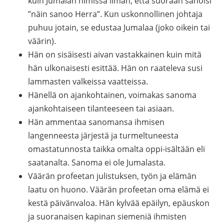
kuin Jumalan nimissä ilman, että suoraan sanoisi
”näin sanoo Herra”. Kun uskonnollinen johtaja
puhuu jotain, se edustaa Jumalaa (joko oikein tai
väärin).
Hän on sisäisesti aivan vastakkainen kuin mitä
hän ulkonaisesti esittää. Hän on raateleva susi
lammasten valkeissa vaatteissa.
Hänellä on ajankohtainen, voimakas sanoma
ajankohtaiseen tilanteeseen tai asiaan.
Hän ammentaa sanomansa ihmisen
langenneesta järjestä ja turmeltuneesta
omastatunnosta taikka omalta oppi-isältään eli
saatanalta. Sanoma ei ole Jumalasta.
Väärän profeetan julistuksen, työn ja elämän
laatu on huono. Väärän profeetan oma elämä ei
kestä päivänvaloa. Hän kylvää epäilyn, epäuskon
ja suoranaisen kapinan siemeniä ihmisten