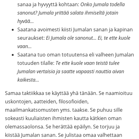
sanaa ja hyvyyttä kohtaan:
Onko Jumala todella
sanonut? Jumala yrittää salata ihmiseltä jotain
hyvää…
Saatana avoimesti kiisti Jumalan sanan ja kapinan
seuraukset:
Ei Jumala ole sanonut… Ei, te ette kuole
vaan…
Saatana tuo oman totuutensa eli valheen Jumalan
totuuden tilalle:
Te ette kuole vaan teistä tulee
Jumalan vertaisia ja saatte vapaasti nauttia aivan
kaikesta…
Samaa taktiikkaa se käyttää yhä tänään. Se naamioituu
uskontojen, aatteiden, filosofioiden,
maailmankatsomusten yms. taakse. Se puhuu sille
sokeasti kuuliaisten ihmisten kautta kätkien oman
olemassaolonsa. Se herättää epäilyn. Se torjuu ja
kiistää Jumalan sanan. Se julistaa omaa valhettaan