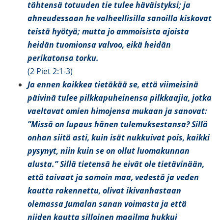
tähtensä totuuden tie tulee häväistyksi; ja
ahneudessaan he valheellisilla sanoilla kiskovat
teistä hyötyä; mutta jo ammoisista ajoista
heidän tuomionsa valvoo, eikä heidän
perikatonsa torku.
(2 Piet 2:1-3)
Ja ennen kaikkea tietäkää se, että viimeisinä
päivinä tulee pilkkapuheinensa pilkkaajia, jotka
vaeltavat omien himojensa mukaan ja sanovat:
”Missä on lupaus hänen tulemuksestansa? Sillä
onhan siitä asti, kuin isät nukkuivat pois, kaikki
pysynyt, niin kuin se on ollut luomakunnan
alusta.” Sillä tietensä he eivät ole tietävinään,
että taivaat ja samoin maa, vedestä ja veden
kautta rakennettu, olivat ikivanhastaan
olemassa Jumalan sanan voimasta ja että
niiden kautta silloinen maailma hukkui