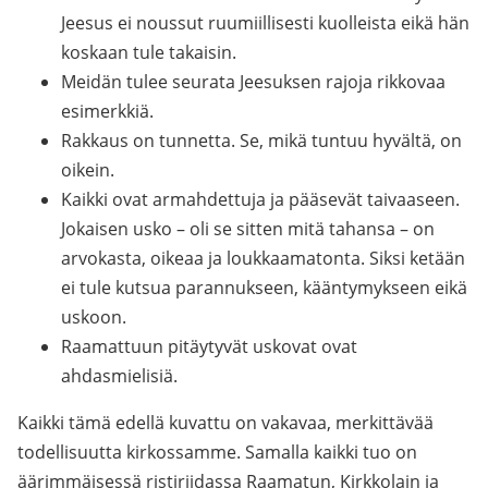
Jeesus ei noussut ruumiillisesti kuolleista eikä hän
koskaan tule takaisin.
Meidän tulee seurata Jeesuksen rajoja rikkovaa
esimerkkiä.
Rakkaus on tunnetta. Se, mikä tuntuu hyvältä, on
oikein.
Kaikki ovat armahdettuja ja pääsevät taivaaseen.
Jokaisen usko – oli se sitten mitä tahansa – on
arvokasta, oikeaa ja loukkaamatonta. Siksi ketään
ei tule kutsua parannukseen, kääntymykseen eikä
uskoon.
Raamattuun pitäytyvät uskovat ovat
ahdasmielisiä.
Kaikki tämä edellä kuvattu on vakavaa, merkittävää
todellisuutta kirkossamme. Samalla kaikki tuo on
äärimmäisessä ristiriidassa Raamatun, Kirkkolain ja