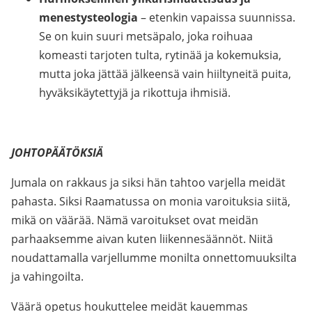
menestysteologia
– etenkin vapaissa suunnissa.
Se on kuin suuri metsäpalo, joka roihuaa
komeasti tarjoten tulta, rytinää ja kokemuksia,
mutta joka jättää jälkeensä vain hiiltyneitä puita,
hyväksikäytettyjä ja rikottuja ihmisiä.
JOHTOPÄÄTÖKSIÄ
Jumala on rakkaus ja siksi hän tahtoo varjella meidät
pahasta. Siksi Raamatussa on monia varoituksia siitä,
mikä on väärää. Nämä varoitukset ovat meidän
parhaaksemme aivan kuten liikennesäännöt. Niitä
noudattamalla varjellumme monilta onnettomuuksilta
ja vahingoilta.
Väärä opetus houkuttelee meidät kauemmas