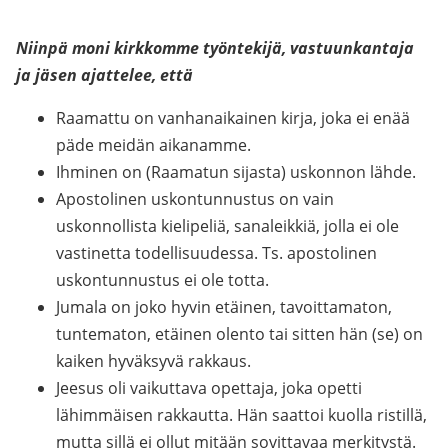
Niinpä moni kirkkomme työntekijä, vastuunkantaja
ja jäsen ajattelee, että
Raamattu on vanhanaikainen kirja, joka ei enää
päde meidän aikanamme.
Ihminen on (Raamatun sijasta) uskonnon lähde.
Apostolinen uskontunnustus on vain
uskonnollista kielipeliä, sanaleikkiä, jolla ei ole
vastinetta todellisuudessa. Ts. apostolinen
uskontunnustus ei ole totta.
Jumala on joko hyvin etäinen, tavoittamaton,
tuntematon, etäinen olento tai sitten hän (se) on
kaiken hyväksyvä rakkaus.
Jeesus oli vaikuttava opettaja, joka opetti
lähimmäisen rakkautta. Hän saattoi kuolla ristillä,
mutta sillä ei ollut mitään sovittavaa merkitystä.