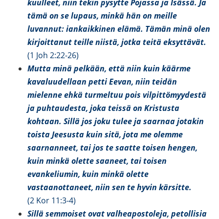
kuulleet, niin tekin pysytte Pojassa ja Isässä. Ja
tämä on se lupaus, minkä hän on meille
luvannut: iankaikkinen elämä. Tämän minä olen
kirjoittanut teille niistä, jotka teitä eksyttävät.
(1 Joh 2:22-26)
Mutta minä pelkään, että niin kuin käärme
kavaluudellaan petti Eevan, niin teidän
mielenne ehkä turmeltuu pois vilpittömyydestä
ja puhtaudesta, joka teissä on Kristusta
kohtaan. Sillä jos joku tulee ja saarnaa jotakin
toista Jeesusta kuin sitä, jota me olemme
saarnanneet, tai jos te saatte toisen hengen,
kuin minkä olette saaneet, tai toisen
evankeliumin, kuin minkä olette
vastaanottaneet, niin sen te hyvin kärsitte.
(2 Kor 11:3-4)
Sillä semmoiset ovat valheapostoleja, petollisia