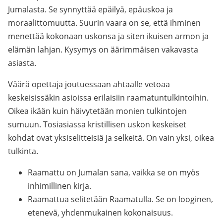
Jumalasta. Se synnyttää epäilyä, epäuskoa ja
moraalittomuutta. Suurin vaara on se, että ihminen
menettää kokonaan uskonsa ja siten ikuisen armon ja
elämän lahjan. Kysymys on äärimmäisen vakavasta
asiasta.
Väärä opettaja joutuessaan ahtaalle vetoaa
keskeisissäkin asioissa erilaisiin raamatuntulkintoihin.
Oikea ikään kuin häivytetään monien tulkintojen
sumuun. Tosiasiassa kristillisen uskon keskeiset
kohdat ovat yksiselitteisiä ja selkeitä. On vain yksi, oikea
tulkinta.
Raamattu on Jumalan sana, vaikka se on myös
inhimillinen kirja.
Raamattua selitetään Raamatulla. Se on looginen,
etenevä, yhdenmukainen kokonaisuus.