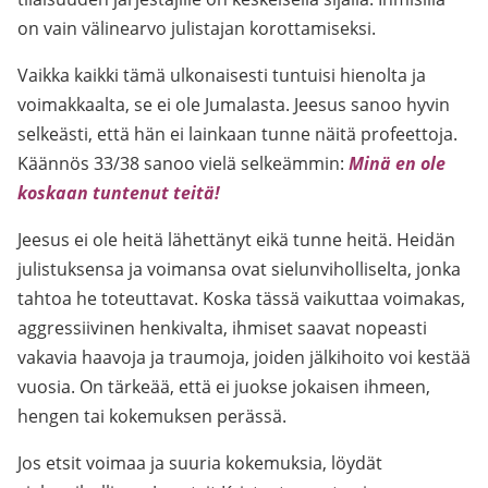
on vain välinearvo julistajan korottamiseksi.
Vaikka kaikki tämä ulkonaisesti tuntuisi hienolta ja
voimakkaalta, se ei ole Jumalasta. Jeesus sanoo hyvin
selkeästi, että hän ei lainkaan tunne näitä profeettoja.
Käännös 33/38 sanoo vielä selkeämmin:
Minä en ole
koskaan tuntenut teitä!
Jeesus ei ole heitä lähettänyt eikä tunne heitä. Heidän
julistuksensa ja voimansa ovat sielunviholliselta, jonka
tahtoa he toteuttavat. Koska tässä vaikuttaa voimakas,
aggressiivinen henkivalta, ihmiset saavat nopeasti
vakavia haavoja ja traumoja, joiden jälkihoito voi kestää
vuosia. On tärkeää, että ei juokse jokaisen ihmeen,
hengen tai kokemuksen perässä.
Jos etsit voimaa ja suuria kokemuksia, löydät