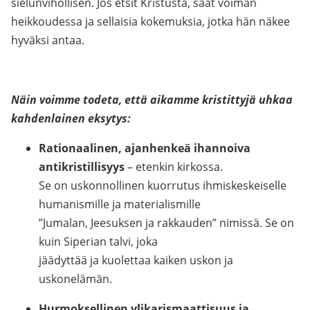
sielunvihollisen. Jos etsit Kristusta, saat voiman
heikkoudessa ja sellaisia kokemuksia, jotka hän näkee
hyväksi antaa.
Näin voimme todeta, että aikamme kristittyjä uhkaa
kahdenlainen eksytys:
Rationaalinen, ajanhenkeä ihannoiva
antikristillisyys
– etenkin kirkossa.
Se on uskonnollinen kuorrutus ihmiskeskeiselle
humanismille ja materialismille
”Jumalan, Jeesuksen ja rakkauden” nimissä. Se on
kuin Siperian talvi, joka
jäädyttää ja kuolettaa kaiken uskon ja
uskonelämän.
Hurmoksellinen ylikarismaattisuus ja