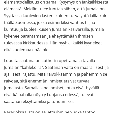
elämäntodellisuus on sama. Kysymys on iankaikkisesta
elämästä. Meidän tulee luottaa siihen, että Jumala on
Syyriassa kuolevien lasten ikuinen turva yhtä lailla kuin
täällä Suomessa, jossa esimerkiksi vanhus hiljaa
kuihtuu ja kuolee ikuisen Jumalan käsivarsilla. Jumala
kykenee parantamaan ja eheyttämään ihmisen
tulevassa kirkkaudessa. Hän pyyhkii kaikki kyyneleet
eikä kuolemaa enää ole.
Lopulta saatana on Lutherin opettamalla tavalla
Jumalan ”kahlekoira”. Saatanan valta on määrällisesti ja
ajallisesti rajattu. Mitä raivokkaammin ja pahemmin se
raivoaa, sitä enemmän ihmiset etsivät turvaa
Jumalasta. Samalla – ne ihmiset, jotka eivät hyvällä
eivätkä pahalla nöyrry Luojansa edessä, tulevat
saatanan eksyttämiksi ja tuhoamiksi.
Paradoksaalista on se, että ihminen, joka tahtoo