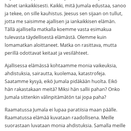
hänet iankaikkisesti. Kaikki, mitä Jumala edustaa, sanoo
ja tekee, on sille kauhistus. Jeesus sen sijaan on tullut,
jotta me saisimme ajallisen ja iankaikkisen elämän.
Tällä ajallisella matkalla koemme vasta esimakua
tulevasta täydellisestä elämästä. Olemme kuin
lomamatkan aloittaneet. Matka on rasittava, mutta
perillä odottavat keitaat ja vesilähteet.
Ajallisessa elämässä kohtaamme monia vaikeuksia,
ahdistuksia, sairautta, kuolemaa, katastrofeja.
Saatamme kysyä, eikö Jumala pidäkään huolta. Eikö
hän rakastakaan meitä? Miksi hän sallii pahan? Onko
Jumala sittenkin välinpitämätön tai jopa paha?
Raamatussa Jumala ei lupaa paratiisia maan päälle.
Raamatussa elämää kuvataan raadollisena. Meille
suorastaan luvataan monia ahdistuksia. Samalla meille