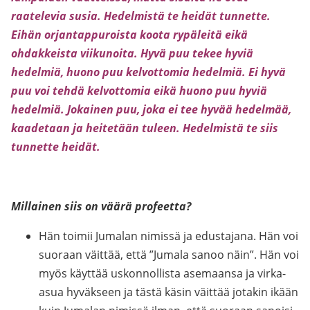
raatelevia susia. Hedelmistä te heidät tunnette.
Eihän orjantappuroista koota rypäleitä eikä
ohdakkeista viikunoita. Hyvä puu tekee hyviä
hedelmiä, huono puu kelvottomia hedelmiä. Ei hyvä
puu voi tehdä kelvottomia eikä huono puu hyviä
hedelmiä. Jokainen puu, joka ei tee hyvää hedelmää,
kaadetaan ja heitetään tuleen. Hedelmistä te siis
tunnette heidät.
Millainen siis on väärä profeetta?
Hän toimii Jumalan nimissä ja edustajana. Hän voi
suoraan väittää, että ”Jumala sanoo näin”. Hän voi
myös käyttää uskonnollista asemaansa ja virka-
asua hyväkseen ja tästä käsin väittää jotakin ikään