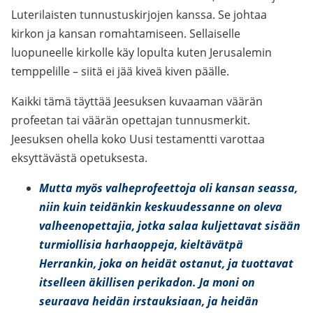
Luterilaisten tunnustuskirjojen kanssa. Se johtaa
kirkon ja kansan romahtamiseen. Sellaiselle
luopuneelle kirkolle käy lopulta kuten Jerusalemin
temppelille – siitä ei jää kiveä kiven päälle.
Kaikki tämä täyttää Jeesuksen kuvaaman väärän
profeetan tai väärän opettajan tunnusmerkit.
Jeesuksen ohella koko Uusi testamentti varottaa
eksyttävästä opetuksesta.
Mutta myös valheprofeettoja oli kansan seassa,
niin kuin teidänkin keskuudessanne on oleva
valheenopettajia, jotka salaa kuljettavat sisään
turmiollisia harhaoppeja, kieltävätpä
Herrankin, joka on heidät ostanut, ja tuottavat
itselleen äkillisen perikadon. Ja moni on
seuraava heidän irstauksiaan, ja heidän