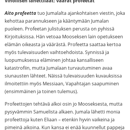
Vihollisen lähettiläät: väärät profeetat
Aito
profeetta
tuo Jumalalta ajankohtaisen viestin, joka
kehottaa parannukseen ja kääntymään Jumalan
puoleen. Profeetan julistuksen perusta on pyhissä
Kirjoituksissa. Hän vetoaa Mooseksen lain opetukseen
elämän oikeasta ja väärästä. Profeetta saattaa kertoa
myös tulevaisuuden vaihtoehdoista. Synnissä ja
luopumuksessa eläminen johtaa kansalliseen
katastrofiin, mutta Jumalaan turvautuminen avaa
siunausten lähteet. Näissä tulevaisuuden kuvauksissa
ilmoitettiin myös Messiaan, Vapahtajan saapuminen
(ensimmäinen ja toinen tulemus).
Profeettojen tehtävä alkoi osin jo Mooseksesta, mutta
pysyvämmin Samuelista alkaen. Jumala lähetti monia
profeettoja kuten Eliaan – etenkin hyvin vaikeina ja
pimeinä aikoina. Kun kansa ei enää kuunnellut pappeja