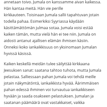
annetaan toivo. Jumala on kanssamme aivan kaikessa.
Hän kantaa meitä. Hän vie perille
kirkkauteen. Toisinaan Jumala sallii tapahtuvan jotain
todella pahaa. Esimerkiksi Syyriassa käydään
käsittämättömän julmaa sotaa. Jumala voisi estää
kaiken tämän, mutta vielä hän ei tee niin. Jumala on
aidosti antanut ajallisen elämän ihmisen käsiin.
Onneksi koko iankaikkisuus on yksinomaan Jumalan
hyvissä käsissä.
Kaiken keskellä meidän tulee säilyttää kirkkaana
Jeesuksen sanat: saatana tahtoo tuhota, mutta Jumala
pelastaa. Salliessaan pahan Jumala voi tehdä meille
jotain näkymätöntä, iankaikkista hyvää. Äärimmäisen
pahan edessä ihminen voi turvautua iankaikkiseen
hyvään ja saada osakseen pelastuksen. Jumalan ja
saatanan päämäärä ovat vastakkaiset, vaikka