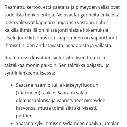
Raamattu kertoo, että saatana ja pimeyden vallat ovat
todellisia henkiolentoja. Ne ovat langenneita enkeleitä,
jotka valitsivat kapinan Luojaansa vastaan. Lähes
kaikilla ihmisillä on niistä jonkinlaisia kokemuksia.
Usein juuri kristinuskon saapuminen on vapauttanut
ihmiset niiden ahdistavasta läsnäolosta ja vallasta.
Raamatussa kuvataan sielunvihollisen toimia ja
taktiikkaa monin paikoin. Sen taktiikka paljastui jo
syntiinlankeemuksessa:
Saatana naamioitui ja kätkeytyi luodun
(käärmeen) taakse. Saatana salaa
olemassaolonsa ja vääristyneet pimeyden
kasvonsa, mutta toimii silti aktiivisesti,
pettäen.
Saatana kylvi ihmisen sydämeen epäilyn Jumalan