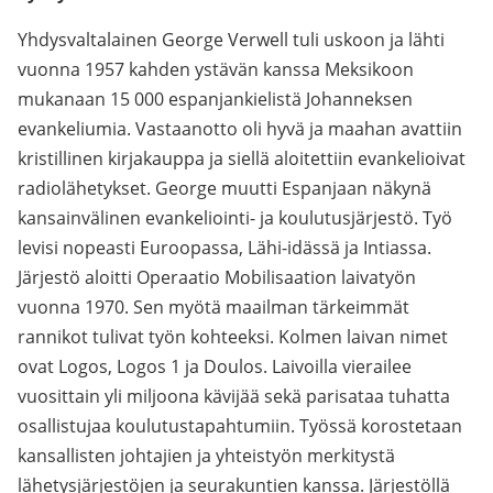
Yhdysvaltalainen George Verwell tuli uskoon ja lähti
vuonna 1957 kahden ystävän kanssa Meksikoon
mukanaan 15 000 espanjankielistä Johanneksen
evankeliumia. Vastaanotto oli hyvä ja maahan avattiin
kristillinen kirjakauppa ja siellä aloitettiin evankelioivat
radiolähetykset. George muutti Espanjaan näkynä
kansainvälinen evankeliointi- ja koulutusjärjestö. Työ
levisi nopeasti Euroopassa, Lähi-idässä ja Intiassa.
Järjestö aloitti Operaatio Mobilisaation laivatyön
vuonna 1970. Sen myötä maailman tärkeimmät
rannikot tulivat työn kohteeksi. Kolmen laivan nimet
ovat Logos, Logos 1 ja Doulos. Laivoilla vierailee
vuosittain yli miljoona kävijää sekä parisataa tuhatta
osallistujaa koulutustapahtumiin. Työssä korostetaan
kansallisten johtajien ja yhteistyön merkitystä
lähetysjärjestöjen ja seurakuntien kanssa. Järjestöllä