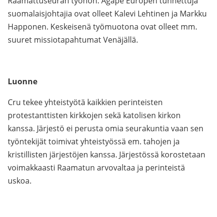
Raamattuseuran työhön. Agape Europen tunnettuja
suomalaisjohtajia ovat olleet Kalevi Lehtinen ja Markku
Happonen. Keskeisenä työmuotona ovat olleet mm.
suuret missiotapahtumat Venäjällä.
Luonne
Cru tekee yhteistyötä kaikkien perinteisten
protestanttisten kirkkojen sekä katolisen kirkon
kanssa. Järjestö ei perusta omia seurakuntia vaan sen
työntekijät toimivat yhteistyössä em. tahojen ja
kristillisten järjestöjen kanssa. Järjestössä korostetaan
voimakkaasti Raamatun arvovaltaa ja perinteistä
uskoa.