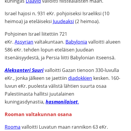
kuningas
Daavid
valloitti filistealaisten maan.
Israel hajosi n. 931 eKr. pohjoiseksi Israeliksi (10
heimoa) ja eteläiseksi
Juudeaksi
(2 heimoa).
Pohjoinen Israel liitettiin 721
eKr.
Assyrian
valtakuntaan.
Babylonia
valloitti alueen
586 eKr. tehden lopun eteläisen Juudean
itsenäisyydestä, ja Persia liitti Babylonian itseensä.
Aleksanteri Suuri
valloitti Gazan tienoon 330-luvulla
eKr., jonka jälkeen se jaettiin
diadokkien
kesken. 160-
luvun eKr. puolesta välistä lähtien suurta osaa
Palestiinasta hallitsi juutalainen
kuningasdynastia,
hasmonilaiset
.
Rooman valtakunnan osana
Rooma
valloitti Luvatun maan rannikon 63 eKr.