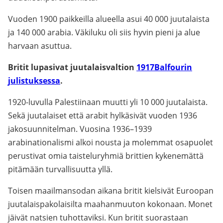
Vuoden 1900 paikkeilla alueella asui 40 000 juutalaista
ja 140 000 arabia. Väkiluku oli siis hyvin pieni ja alue
harvaan asuttua.
Britit lupasivat juutalaisvaltion
1917
Balfourin
julistuksessa
.
1920-luvulla Palestiinaan muutti yli 10 000 juutalaista.
Sekä juutalaiset että arabit hylkäsivät vuoden 1936
jakosuunnitelman. Vuosina 1936–1939
arabinationalismi alkoi nousta ja molemmat osapuolet
perustivat omia taisteluryhmiä brittien kykenemättä
pitämään turvallisuutta yllä.
Toisen maailmansodan aikana britit kielsivät Euroopan
juutalaispakolaisilta maahanmuuton kokonaan. Monet
jäivät natsien tuhottaviksi. Kun britit suorastaan