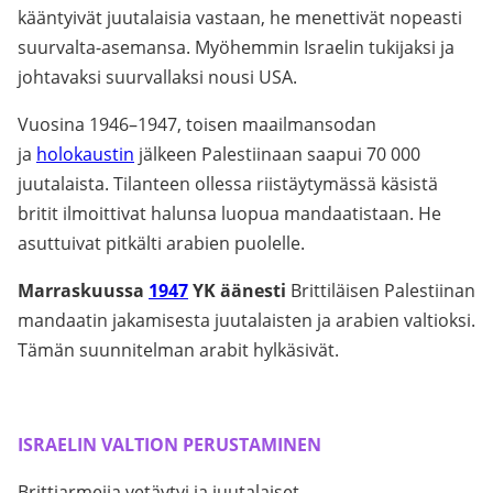
kääntyivät juutalaisia vastaan, he menettivät nopeasti
suurvalta-asemansa. Myöhemmin Israelin tukijaksi ja
johtavaksi suurvallaksi nousi USA.
Vuosina 1946–1947, toisen maailmansodan
ja
holokaustin
jälkeen Palestiinaan saapui 70 000
juutalaista. Tilanteen ollessa riistäytymässä käsistä
britit ilmoittivat halunsa luopua mandaatistaan. He
asuttuivat pitkälti arabien puolelle.
Marraskuussa
1947
YK äänesti
Brittiläisen Palestiinan
mandaatin jakamisesta juutalaisten ja arabien valtioksi.
Tämän suunnitelman arabit hylkäsivät.
.
ISRAELIN VALTION PERUSTAMINEN
Brittiarmeija vetäytyi ja juutalaiset