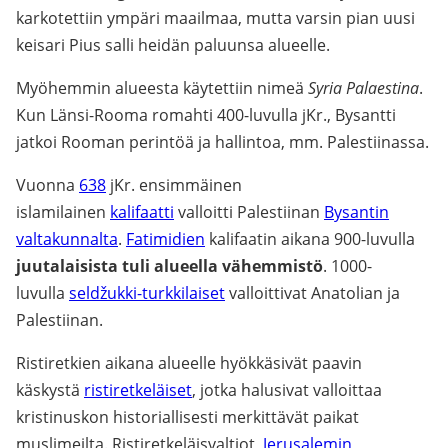
karkotettiin ympäri maailmaa, mutta varsin pian uusi
keisari Pius salli heidän paluunsa alueelle.
Myöhemmin alueesta käytettiin nimeä
Syria Palaestina
.
Kun Länsi-Rooma romahti 400-luvulla jKr., Bysantti
jatkoi Rooman perintöä ja hallintoa, mm. Palestiinassa.
Vuonna
638
jKr. ensimmäinen
islamilainen
kalifaatti
valloitti Palestiinan
Bysantin
valtakunnalta
.
Fatimidien
kalifaatin aikana 900-luvulla
juutalaisista tuli alueella vähemmistö
. 1000-
luvulla
seldžukki-turkkilaiset
valloittivat Anatolian ja
Palestiinan.
Ristiretkien aikana alueelle hyökkäsivät paavin
käskystä
ristiretkeläiset
, jotka halusivat valloittaa
kristinuskon historiallisesti merkittävät paikat
muslimeilta. Ristiretkeläisvaltiot,
Jerusalemin