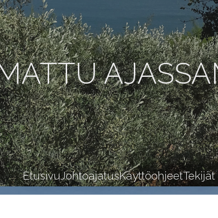
MATTU AJASS
Etusivu
Johtoajatus
Käyttöohjeet
Tekijät