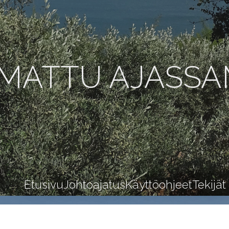
MATTU AJASS
Etusivu
Johtoajatus
Käyttöohjeet
Tekijät