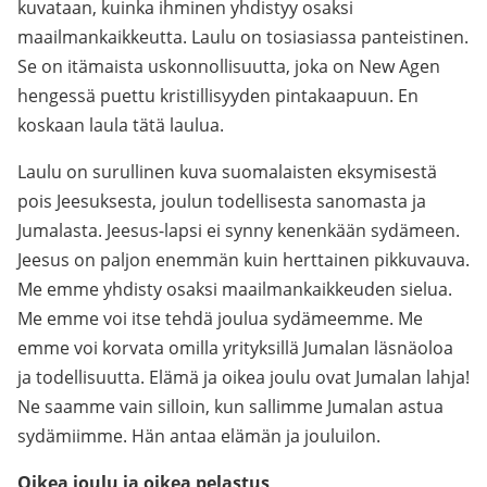
kuvataan, kuinka ihminen yhdistyy osaksi
maailmankaikkeutta. Laulu on tosiasiassa panteistinen.
Se on itämaista uskonnollisuutta, joka on New Agen
hengessä puettu kristillisyyden pintakaapuun. En
koskaan laula tätä laulua.
Laulu on surullinen kuva suomalaisten eksymisestä
pois Jeesuksesta, joulun todellisesta sanomasta ja
Jumalasta. Jeesus-lapsi ei synny kenenkään sydämeen.
Jeesus on paljon enemmän kuin herttainen pikkuvauva.
Me emme yhdisty osaksi maailmankaikkeuden sielua.
Me emme voi itse tehdä joulua sydämeemme. Me
emme voi korvata omilla yrityksillä Jumalan läsnäoloa
ja todellisuutta. Elämä ja oikea joulu ovat Jumalan lahja!
Ne saamme vain silloin, kun sallimme Jumalan astua
sydämiimme. Hän antaa elämän ja jouluilon.
Oikea joulu ja oikea pelastus