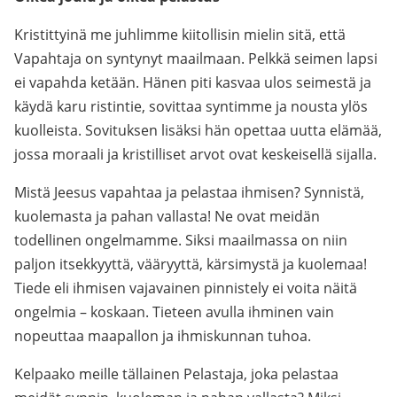
Kristittyinä me juhlimme kiitollisin mielin sitä, että
Vapahtaja on syntynyt maailmaan. Pelkkä seimen lapsi
ei vapahda ketään. Hänen piti kasvaa ulos seimestä ja
käydä karu ristintie, sovittaa syntimme ja nousta ylös
kuolleista. Sovituksen lisäksi hän opettaa uutta elämää,
jossa moraali ja kristilliset arvot ovat keskeisellä sijalla.
Mistä Jeesus vapahtaa ja pelastaa ihmisen? Synnistä,
kuolemasta ja pahan vallasta! Ne ovat meidän
todellinen ongelmamme. Siksi maailmassa on niin
paljon itsekkyyttä, vääryyttä, kärsimystä ja kuolemaa!
Tiede eli ihmisen vajavainen pinnistely ei voita näitä
ongelmia – koskaan. Tieteen avulla ihminen vain
nopeuttaa maapallon ja ihmiskunnan tuhoa.
Kelpaako meille tällainen Pelastaja, joka pelastaa