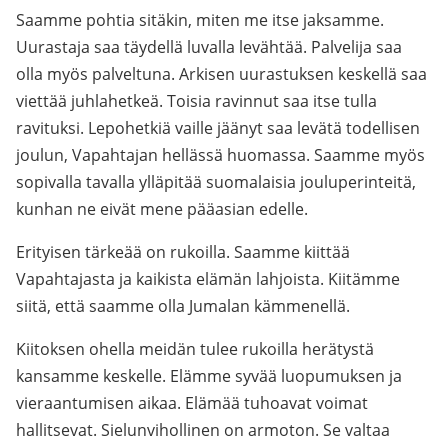
Saamme pohtia sitäkin, miten me itse jaksamme.
Uurastaja saa täydellä luvalla levähtää. Palvelija saa
olla myös palveltuna. Arkisen uurastuksen keskellä saa
viettää juhlahetkeä. Toisia ravinnut saa itse tulla
ravituksi. Lepohetkiä vaille jäänyt saa levätä todellisen
joulun, Vapahtajan hellässä huomassa. Saamme myös
sopivalla tavalla ylläpitää suomalaisia jouluperinteitä,
kunhan ne eivät mene pääasian edelle.
Erityisen tärkeää on rukoilla. Saamme kiittää
Vapahtajasta ja kaikista elämän lahjoista. Kiitämme
siitä, että saamme olla Jumalan kämmenellä.
Kiitoksen ohella meidän tulee rukoilla herätystä
kansamme keskelle. Elämme syvää luopumuksen ja
vieraantumisen aikaa. Elämää tuhoavat voimat
hallitsevat. Sielunvihollinen on armoton. Se valtaa