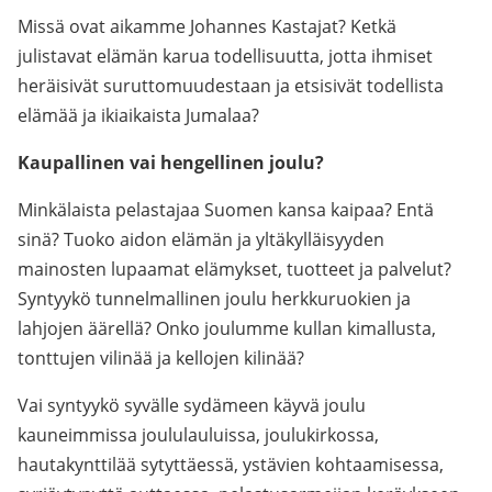
Missä ovat aikamme Johannes Kastajat? Ketkä
julistavat elämän karua todellisuutta, jotta ihmiset
heräisivät suruttomuudestaan ja etsisivät todellista
elämää ja ikiaikaista Jumalaa?
Kaupallinen vai hengellinen joulu?
Minkälaista pelastajaa Suomen kansa kaipaa? Entä
sinä? Tuoko aidon elämän ja yltäkylläisyyden
mainosten lupaamat elämykset, tuotteet ja palvelut?
Syntyykö tunnelmallinen joulu herkkuruokien ja
lahjojen äärellä? Onko joulumme kullan kimallusta,
tonttujen vilinää ja kellojen kilinää?
Vai syntyykö syvälle sydämeen käyvä joulu
kauneimmissa joululauluissa, joulukirkossa,
hautakynttilää sytyttäessä, ystävien kohtaamisessa,