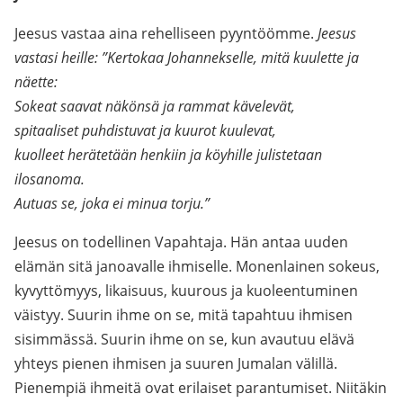
Jeesus vastaa aina rehelliseen pyyntöömme.
Jeesus
vastasi heille: ”Kertokaa Johannekselle, mitä kuulette ja
näette:
Sokeat saavat näkönsä ja rammat kävelevät,
spitaaliset puhdistuvat ja kuurot kuulevat,
kuolleet herätetään henkiin ja köyhille julistetaan
ilosanoma.
Autuas se, joka ei minua torju.”
Jeesus on todellinen Vapahtaja. Hän antaa uuden
elämän sitä janoavalle ihmiselle. Monenlainen sokeus,
kyvyttömyys, likaisuus, kuurous ja kuoleentuminen
väistyy. Suurin ihme on se, mitä tapahtuu ihmisen
sisimmässä. Suurin ihme on se, kun avautuu elävä
yhteys pienen ihmisen ja suuren Jumalan välillä.
Pienempiä ihmeitä ovat erilaiset parantumiset. Niitäkin