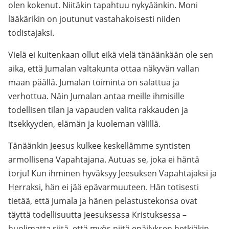
olen kokenut. Niitäkin tapahtuu nykyäänkin. Moni
lääkärikin on joutunut vastahakoisesti niiden
todistajaksi.
Vielä ei kuitenkaan ollut eikä vielä tänäänkään ole sen
aika, että Jumalan valtakunta ottaa näkyvän vallan
maan päällä. Jumalan toiminta on salattua ja
verhottua. Näin Jumalan antaa meille ihmisille
todellisen tilan ja vapauden valita rakkauden ja
itsekkyyden, elämän ja kuoleman välillä.
Tänäänkin Jeesus kulkee keskellämme syntisten
armollisena Vapahtajana. Autuas se, joka ei häntä
torju! Kun ihminen hyväksyy Jeesuksen Vapahtajaksi ja
Herraksi, hän ei jää epävarmuuteen. Hän totisesti
tietää, että Jumala ja hänen pelastustekonsa ovat
täyttä todellisuutta Jeesuksessa Kristuksessa –
huolimatta siitä, että myös niitä epäilyksen hetkiäkin