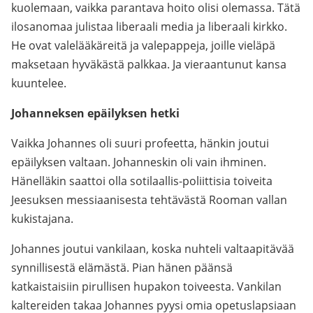
kuolemaan, vaikka parantava hoito olisi olemassa. Tätä
ilosanomaa julistaa liberaali media ja liberaali kirkko.
He ovat valelääkäreitä ja valepappeja, joille vieläpä
maksetaan hyväkästä palkkaa. Ja vieraantunut kansa
kuuntelee.
Johanneksen epäilyksen hetki
Vaikka Johannes oli suuri profeetta, hänkin joutui
epäilyksen valtaan. Johanneskin oli vain ihminen.
Hänelläkin saattoi olla sotilaallis-poliittisia toiveita
Jeesuksen messiaanisesta tehtävästä Rooman vallan
kukistajana.
Johannes joutui vankilaan, koska nuhteli valtaapitävää
synnillisestä elämästä. Pian hänen päänsä
katkaistaisiin pirullisen hupakon toiveesta. Vankilan
kaltereiden takaa Johannes pyysi omia opetuslapsiaan