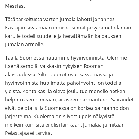
Messias.
Tätä tarkoitusta varten Jumala lähetti Johannes
Kastajan: avaamaan ihmiset silmät ja sydämet elämän
karulle todellisuudelle ja herättämään kaipauksen
Jumalan armolle.
Täällä Suomessa nautimme hyvinvoinnista. Olemme
itsenäisempiä, vaikkakin nykyisen Rooman
alaisuudessa. Silti tuloerot ovat kasvamassa ja
hyvinvoinnista huolimatta pahoinvointi on todella
yleistä. Kohta käsillä oleva joulu tuo monelle hetken
helpotuksen pimeään, arkiseen harmauteen. Sairaudet
eivät pelota, sillä Suomessa on korkea sairaanhoidon
järjestelmä. Kuolema on siivottu pois näkyvistä –
melkein kuin sitä ei olisi lainkaan. Jumalaa ja mitään
Pelastajaa ei tarvita.