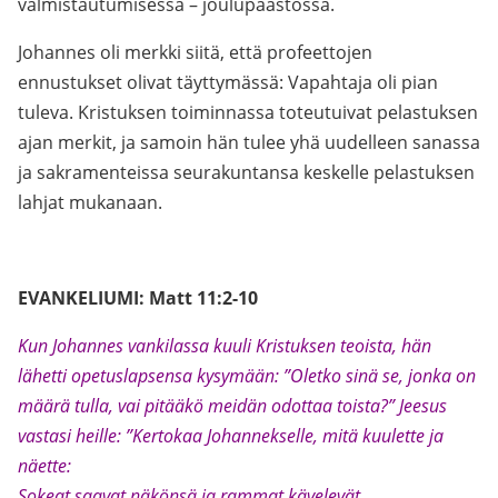
valmistautumisessa – joulupaastossa.
Johannes oli merkki siitä, että profeettojen
ennustukset olivat täyttymässä: Vapahtaja oli pian
tuleva. Kristuksen toiminnassa toteutuivat pelastuksen
ajan merkit, ja samoin hän tulee yhä uudelleen sanassa
ja sakramenteissa seurakuntansa keskelle pelastuksen
lahjat mukanaan.
EVANKELIUMI: Matt 11:2-10
Kun Johannes vankilassa kuuli Kristuksen teoista, hän
lähetti opetuslapsensa kysymään: ”Oletko sinä se, jonka on
määrä tulla, vai pitääkö meidän odottaa toista?” Jeesus
vastasi heille: ”Kertokaa Johannekselle, mitä kuulette ja
näette:
Sokeat saavat näkönsä ja rammat kävelevät,