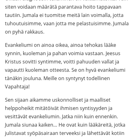
siten voidaan määrätä parantava hoito tappavaan
tautiin. Jumala ei tuomitse meitä lain voimalla, jotta
tuhoutuisimme, vaan jotta me pelastuisimme. Jumala
on pyhä rakkaus.
Evankeliumi on ainoa oikea, ainoa tehokas lääke
synnin, kuoleman ja pahan voimia vastaan. Jeesus
Kristus sovitti syntimme, voitti pahuuden vallat ja
vapautti kuoleman otteesta. Se on hyvä evankeliumi
tänäkin jouluna. Meille on syntynyt todellinen
Vapahtaja!
Sen sijaan aikamme uskonnolliset ja maalliset
helppoheikit mitätöivät ihmisen syntisyyden ja
vesittävät evankeliumin. Jatka niin kuin ennenkin.
Jumala siunaa kaiken… He ovat kuin lääkäreitä, jotka
julistavat syöpäsairaan terveeksi ja lähettävät kotiin