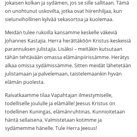
jokaisen kolkan ja sydämen, jos se sille sallitaan. Tämä
on unohtunut uskovilta, jotka ovat hiirenhiljaa, kun
sielunvihollinen kylvää sekasortoa ja kuolemaa.
Meidän tulee rukoilla kansamme keskelle väkeviä
Johannes Kastajia. Herra herättäköön Kristus-keskeisiä
parannuksen julistajia. Lisäksi – meitäkin kutsutaan
tähän tehtävään omassa elämänpiirissämme. Herätys
alkaa omissa sydämissämme. Sitten meidät lähetetään
julistamaan ja palvelemaan, taistelemaankin hyvän
elämän puolesta.
Raivatkaamme tilaa Vapahtajan ilmestymiselle,
todelliselle joululle ja elämälle! Jeesus Kristus on
todellinen Kuningas, elämänruhtinas. Kunnioitetaan
häntä sellaisena. Valmistetaan kotimme ja
sydämemme hänelle. Tule Herra Jeesus!