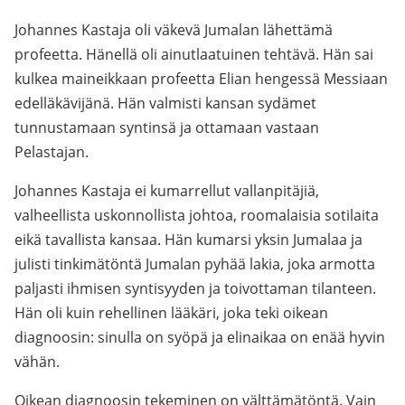
Johannes Kastaja oli väkevä Jumalan lähettämä
profeetta. Hänellä oli ainutlaatuinen tehtävä. Hän sai
kulkea maineikkaan profeetta Elian hengessä Messiaan
edelläkävijänä. Hän valmisti kansan sydämet
tunnustamaan syntinsä ja ottamaan vastaan
Pelastajan.
Johannes Kastaja ei kumarrellut vallanpitäjiä,
valheellista uskonnollista johtoa, roomalaisia sotilaita
eikä tavallista kansaa. Hän kumarsi yksin Jumalaa ja
julisti tinkimätöntä Jumalan pyhää lakia, joka armotta
paljasti ihmisen syntisyyden ja toivottaman tilanteen.
Hän oli kuin rehellinen lääkäri, joka teki oikean
diagnoosin: sinulla on syöpä ja elinaikaa on enää hyvin
vähän.
Oikean diagnoosin tekeminen on välttämätöntä. Vain