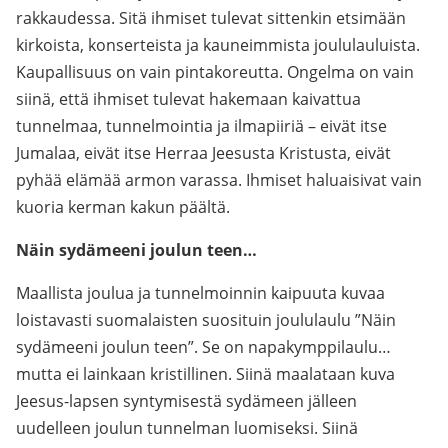
rakkaudessa. Sitä ihmiset tulevat sittenkin etsimään
kirkoista, konserteista ja kauneimmista joululauluista.
Kaupallisuus on vain pintakoreutta. Ongelma on vain
siinä, että ihmiset tulevat hakemaan kaivattua
tunnelmaa, tunnelmointia ja ilmapiiriä – eivät itse
Jumalaa, eivät itse Herraa Jeesusta Kristusta, eivät
pyhää elämää armon varassa. Ihmiset haluaisivat vain
kuoria kerman kakun päältä.
Näin sydämeeni joulun teen…
Maallista joulua ja tunnelmoinnin kaipuuta kuvaa
loistavasti suomalaisten suosituin joululaulu ”Näin
sydämeeni joulun teen”. Se on napakymppilaulu…
mutta ei lainkaan kristillinen. Siinä maalataan kuva
Jeesus-lapsen syntymisestä sydämeen jälleen
uudelleen joulun tunnelman luomiseksi. Siinä