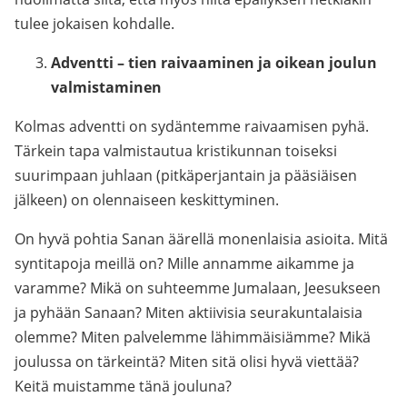
tulee jokaisen kohdalle.
Adventti – tien raivaaminen ja oikean joulun
valmistaminen
Kolmas adventti on sydäntemme raivaamisen pyhä.
Tärkein tapa valmistautua kristikunnan toiseksi
suurimpaan juhlaan (pitkäperjantain ja pääsiäisen
jälkeen) on olennaiseen keskittyminen.
On hyvä pohtia Sanan äärellä monenlaisia asioita. Mitä
syntitapoja meillä on? Mille annamme aikamme ja
varamme? Mikä on suhteemme Jumalaan, Jeesukseen
ja pyhään Sanaan? Miten aktiivisia seurakuntalaisia
olemme? Miten palvelemme lähimmäisiämme? Mikä
joulussa on tärkeintä? Miten sitä olisi hyvä viettää?
Keitä muistamme tänä jouluna?