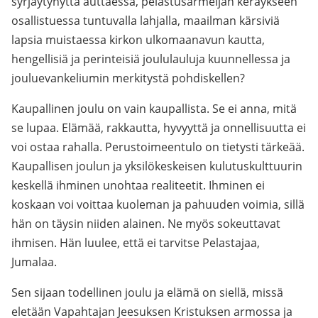
syrjäytynyttä auttaessa, pelastusarmeijan keräykseen
osallistuessa tuntuvalla lahjalla, maailman kärsiviä
lapsia muistaessa kirkon ulkomaanavun kautta,
hengellisiä ja perinteisiä joululauluja kuunnellessa ja
jouluevankeliumin merkitystä pohdiskellen?
Kaupallinen joulu on vain kaupallista. Se ei anna, mitä
se lupaa. Elämää, rakkautta, hyvyyttä ja onnellisuutta ei
voi ostaa rahalla. Perustoimeentulo on tietysti tärkeää.
Kaupallisen joulun ja yksilökeskeisen kulutuskulttuurin
keskellä ihminen unohtaa realiteetit. Ihminen ei
koskaan voi voittaa kuoleman ja pahuuden voimia, sillä
hän on täysin niiden alainen. Ne myös sokeuttavat
ihmisen. Hän luulee, että ei tarvitse Pelastajaa,
Jumalaa.
Sen sijaan todellinen joulu ja elämä on siellä, missä
eletään Vapahtajan Jeesuksen Kristuksen armossa ja