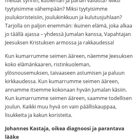
meidät synnin, kuoleman ja pahan vallasta? Miksi
tyytyisimme vähempään? Miksi tyytyisimme
joulukoristeisiin, joulukinkkuun ja kulutusjuhlaan?
Tarjolla on paljon enemmän: ikuinen elämä, joka alkaa
jo täällä ajassa – yhdessä Jumalan kanssa, Vapahtajan
Jeesuksen Kristuksen armossa ja rakkaudessa!
Kun kumarrumme seimen ääreen, näemme Jeesuksen
koko elämänkaaren, ristinkuoleman,
ylösnousemuksen, taivaaseen astumisen ja paluun
kirkkaudessa. Kun kumarrumme seimen ääreen,
annamme itsemme kokonaan hyvän Jumalan käsiin.
Kun kumarrumme seimen ääreen, saamme todellisen
joulun. Kaikki muu hyvä on vain päälliskauppaa,
lisukkeita ja kakun koristeita.
Johannes Kastaja, oikea diagnoosi ja parantava
lääke