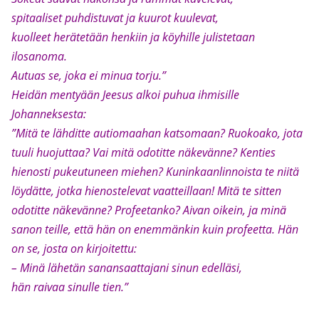
spitaaliset puhdistuvat ja kuurot kuulevat,
kuolleet herätetään henkiin ja köyhille julistetaan
ilosanoma.
Autuas se, joka ei minua torju.”
Heidän mentyään Jeesus alkoi puhua ihmisille
Johanneksesta:
”Mitä te lähditte autiomaahan katsomaan? Ruokoako, jota
tuuli huojuttaa? Vai mitä odotitte näkevänne? Kenties
hienosti pukeutuneen miehen? Kuninkaanlinnoista te niitä
löydätte, jotka hienostelevat vaatteillaan! Mitä te sitten
odotitte näkevänne? Profeetanko? Aivan oikein, ja minä
sanon teille, että hän on enemmänkin kuin profeetta. Hän
on se, josta on kirjoitettu:
– Minä lähetän sanansaattajani sinun edelläsi,
hän raivaa sinulle tien.”