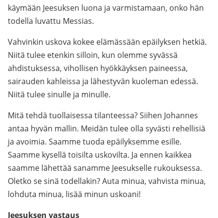
käymään Jeesuksen luona ja varmistamaan, onko hän
todella luvattu Messias.
Vahvinkin uskova kokee elämässään epäilyksen hetkiä.
Niitä tulee etenkin silloin, kun olemme syvässä
ahdistuksessa, vihollisen hyökkäyksen paineessa,
sairauden kahleissa ja lähestyvän kuoleman edessä.
Niitä tulee sinulle ja minulle.
Mitä tehdä tuollaisessa tilanteessa? Siihen Johannes
antaa hyvän mallin. Meidän tulee olla syvästi rehellisiä
ja avoimia. Saamme tuoda epäilyksemme esille.
Saamme kysellä toisilta uskovilta. Ja ennen kaikkea
saamme lähettää sanamme Jeesukselle rukouksessa.
Oletko se sinä todellakin? Auta minua, vahvista minua,
lohduta minua, lisää minun uskoani!
Jeesuksen vastaus