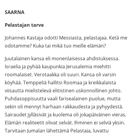
SAARNA
Pelastajan tarve
Johannes Kastaja odotti Messiasta, pelastajaa. Ketä me
odotamme? Kuka tai mikä tuo meille elämän?
Juutalainen kansa eli monenlaisessa ahdistuksessa.
Israelia ja pyhää kaupunkia Jerusalemia miehitti
roomalaiset. Verotaakka oli suuri. Kansa oli varsin
köyhää. Temppeliä hallitsi Roomaa ja kreikkalaista
viisautta mielistelevä elitistinen uskonnollinen johto.
Puhdasoppisuutta vaali farisealainen puolue, mutta
sekin oli mennyt harhaan rakkaudesta ja pyhyydestä.
Sairaudet jylläsivät ja kuolema oli jokapäiväinen vieras.
Elämän realiteetit olivat selvät. Ihminen ei selviä yksin.
Tarvitaan Jumalan lähettämä Pelastaja, luvattu