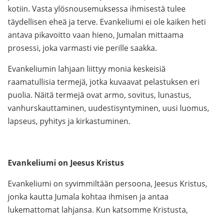
kotiin. Vasta ylösnousemuksessa ihmisestä tulee
täydellisen eheä ja terve. Evankeliumi ei ole kaiken heti
antava pikavoitto vaan hieno, Jumalan mittaama
prosessi, joka varmasti vie perille saakka.
Evankeliumin lahjaan liittyy monia keskeisiä
raamatullisia termejä, jotka kuvaavat pelastuksen eri
puolia. Näitä termejä ovat armo, sovitus, lunastus,
vanhurskauttaminen, uudestisyntyminen, uusi luomus,
lapseus, pyhitys ja kirkastuminen.
Evankeliumi on Jeesus Kristus
Evankeliumi on syvimmiltään persoona, Jeesus Kristus,
jonka kautta Jumala kohtaa ihmisen ja antaa
lukemattomat lahjansa. Kun katsomme Kristusta,