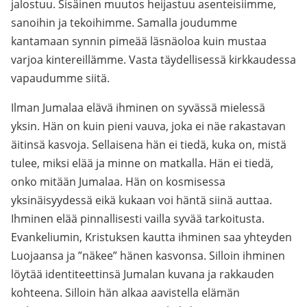
jalostuu. Sisäinen muutos heijastuu asenteisiimme,
sanoihin ja tekoihimme. Samalla joudumme
kantamaan synnin pimeää läsnäoloa kuin mustaa
varjoa kintereillämme. Vasta täydellisessä kirkkaudessa
vapaudumme siitä.
Ilman Jumalaa elävä ihminen on syvässä mielessä
yksin. Hän on kuin pieni vauva, joka ei näe rakastavan
äitinsä kasvoja. Sellaisena hän ei tiedä, kuka on, mistä
tulee, miksi elää ja minne on matkalla. Hän ei tiedä,
onko mitään Jumalaa. Hän on kosmisessa
yksinäisyydessä eikä kukaan voi häntä siinä auttaa.
Ihminen elää pinnallisesti vailla syvää tarkoitusta.
Evankeliumin, Kristuksen kautta ihminen saa yhteyden
Luojaansa ja ”näkee” hänen kasvonsa. Silloin ihminen
löytää identiteettinsä Jumalan kuvana ja rakkauden
kohteena. Silloin hän alkaa aavistella elämän