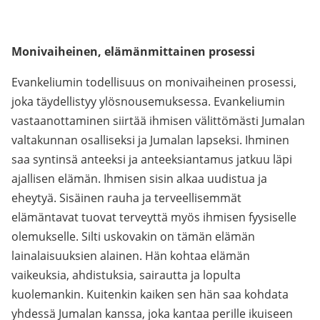
Monivaiheinen, elämänmittainen prosessi
Evankeliumin todellisuus on monivaiheinen prosessi,
joka täydellistyy ylösnousemuksessa. Evankeliumin
vastaanottaminen siirtää ihmisen välittömästi Jumalan
valtakunnan osalliseksi ja Jumalan lapseksi. Ihminen
saa syntinsä anteeksi ja anteeksiantamus jatkuu läpi
ajallisen elämän. Ihmisen sisin alkaa uudistua ja
eheytyä. Sisäinen rauha ja terveellisemmät
elämäntavat tuovat terveyttä myös ihmisen fyysiselle
olemukselle. Silti uskovakin on tämän elämän
lainalaisuuksien alainen. Hän kohtaa elämän
vaikeuksia, ahdistuksia, sairautta ja lopulta
kuolemankin. Kuitenkin kaiken sen hän saa kohdata
yhdessä Jumalan kanssa, joka kantaa perille ikuiseen