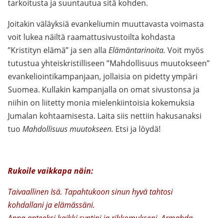
tarkoitusta ja suuntautua sitä kohden.
Joitakin väläyksiä evankeliumin muuttavasta voimasta
voit lukea näiltä raamattusivustoilta kohdasta
”Kristityn elämä” ja sen alla
Elämäntarinoita.
Voit myös
tutustua yhteiskristilliseen ”Mahdollisuus muutokseen”
evankeliointikampanjaan, jollaisia on pidetty ympäri
Suomea. Kullakin kampanjalla on omat sivustonsa ja
niihin on liitetty monia mielenkiintoisia kokemuksia
Jumalan kohtaamisesta. Laita siis nettiin hakusanaksi
tuo
Mahdollisuus muutokseen.
Etsi ja löydä!
Rukoile vaikkapa näin:
Taivaallinen Isä. Tapahtukoon sinun hyvä tahtosi
kohdallani ja elämässäni.