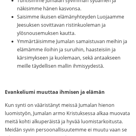
Tuntisimme Jumalan syvimmän sydämen ja
näkisimme hänen kasvonsa.
Saisimme ikuisen elämänyhteyden Luojaamme
Jeesuksen sovittavan ristinkuoleman ja
ylösnousemuksen kautta.
Ymmärtäisimme Jumalan samaistuvan meihin ja
elämämme iloihin ja suruihin, haasteisiin ja
kärsimykseen ja kuolemaan, sekä antaakseen
meille täydellisen mallin ihmisyydestä.
Evankeliumi muuttaa ihmisen ja elämän
Kun synti on vääristänyt meissä Jumalan hienon
luomistyön, Jumalan armo Kristuksessa alkaa muovata
meitä kohti alkuperäistä ja hyvää luomistarkoitusta.
Meidän syvin persoonallisuutemme ei muutu vaan se