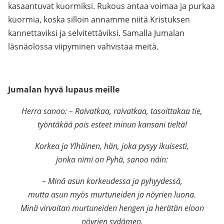
kasaantuvat kuormiksi. Rukous antaa voimaa ja purkaa
kuormia, koska silloin annamme niitä Kristuksen
kannettaviksi ja selvitettäviksi. Samalla Jumalan
läsnäolossa viipyminen vahvistaa meitä.
Jumalan hyvä lupaus meille
Herra sanoo: – Raivatkaa, raivatkaa, tasoittakaa tie,
työntäkää pois esteet minun kansani tieltä!
Korkea ja Ylhäinen, hän, joka pysyy ikuisesti,
jonka nimi on Pyhä, sanoo näin:
– Minä asun korkeudessa ja pyhyydessä,
mutta asun myös murtuneiden ja nöyrien luona.
Minä virvoitan murtuneiden hengen ja herätän eloon
nöyrien sydämen.