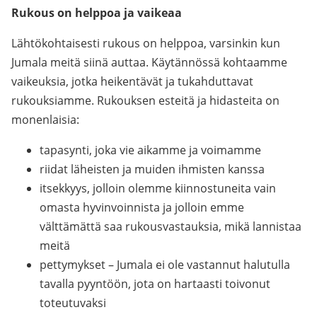
Rukous on helppoa ja vaikeaa
Lähtökohtaisesti rukous on helppoa, varsinkin kun
Jumala meitä siinä auttaa. Käytännössä kohtaamme
vaikeuksia, jotka heikentävät ja tukahduttavat
rukouksiamme. Rukouksen esteitä ja hidasteita on
monenlaisia:
tapasynti, joka vie aikamme ja voimamme
riidat läheisten ja muiden ihmisten kanssa
itsekkyys, jolloin olemme kiinnostuneita vain
omasta hyvinvoinnista ja jolloin emme
välttämättä saa rukousvastauksia, mikä lannistaa
meitä
pettymykset – Jumala ei ole vastannut halutulla
tavalla pyyntöön, jota on hartaasti toivonut
toteutuvaksi