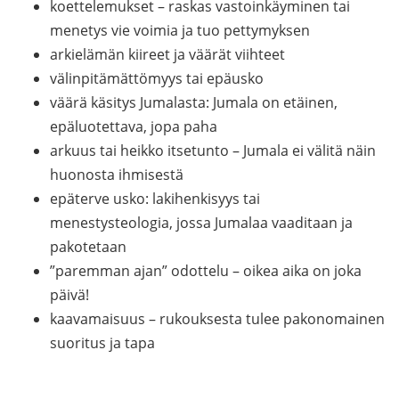
koettelemukset – raskas vastoinkäyminen tai
menetys vie voimia ja tuo pettymyksen
arkielämän kiireet ja väärät viihteet
välinpitämättömyys tai epäusko
väärä käsitys Jumalasta: Jumala on etäinen,
epäluotettava, jopa paha
arkuus tai heikko itsetunto – Jumala ei välitä näin
huonosta ihmisestä
epäterve usko: lakihenkisyys tai
menestysteologia, jossa Jumalaa vaaditaan ja
pakotetaan
”paremman ajan” odottelu – oikea aika on joka
päivä!
kaavamaisuus – rukouksesta tulee pakonomainen
suoritus ja tapa