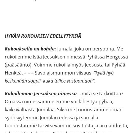
HYVÄN RUKOUKSEN EDELLYTYKSIÄ
Rukouksella on kohde:
Jumala, joka on persoona. Me
rukoilemme Isää Jeesuksen nimessä Pyhässä Hengessä
(pääsääntö). Voimme rukoilla myös Jeesusta tai Pyhää
Henkeä. – – – Savolaismummon viisaus:
”kyllä hyö
keskenään soppii, kuka tullee vastaamaan”.
Rukoilemme Jeesuksen nimessä
– mitä se tarkoittaa?
Omassa nimessämme emme voi lähestyä pyhää,
kaikkivaltiasta Jumalaa. Siksi me tunnustamme oman
syntisyytemme Jumalan edessä ja samalla
tunnustamme tarvitsevamme sovitusta ja armahdusta,