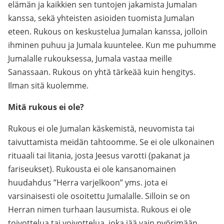
elämän ja kaikkien sen tuntojen jakamista Jumalan
kanssa, sekä yhteisten asioiden tuomista Jumalan
eteen. Rukous on keskustelua Jumalan kanssa, jolloin
ihminen puhuu ja Jumala kuuntelee. Kun me puhumme
Jumalalle rukouksessa, Jumala vastaa meille
Sanassaan. Rukous on yhtä tärkeää kuin hengitys.
Ilman sitä kuolemme.
Mitä rukous ei ole?
Rukous ei ole Jumalan käskemistä, neuvomista tai
taivuttamista meidän tahtoomme. Se ei ole ulkonainen
rituaali tai litania, josta Jeesus varotti (pakanat ja
fariseukset). Rukousta ei ole kansanomainen
huudahdus ”Herra varjelkoon” yms. jota ei
varsinaisesti ole osoitettu Jumalalle. Silloin se on
Herran nimen turhaan lausumista. Rukous ei ole
toivottelua tai voivottelua, joka jää vain pyörimään