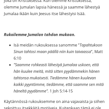
joka on Kristuksessa. Kun olemme Kristuksessa,
olemme Jumalan lapsia hänessä ja saamme lähestyä
Jumalaa ikään kuin Jeesus itse lähestyisi Isää.
Rukoilemme Jumalan tahdon mukaan.
Isä meidän rukouksessa sanomme ”
Tapahtukoon
Sinun tahtosi maan päällä niin kuin taivaassa
”, Matt
6:10
”Saamme rohkeasti lähestyä Jumalaa uskoen, että
hän kuulee meitä, mitä sitten pyydämmekin hänen
tahtonsa mukaisesti. Tiedämme hänen kuulevan
kaikki pyyntömme, tiedämme, että saamme sen mitä
häneltä pyydämme”.
1 Joh 5:14-15
Käytännössä rukouksemme on aina vajavaista ja siihen
sekoittuu itsekkäitä motiiveja. Kuitenkaan tämä ei ole