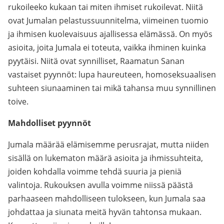
rukoileeko kukaan tai miten ihmiset rukoilevat. Niitä
ovat Jumalan pelastussuunnitelma, viimeinen tuomio
ja ihmisen kuolevaisuus ajallisessa elämässä. On myös
asioita, joita Jumala ei toteuta, vaikka ihminen kuinka
pyytäisi. Niitä ovat synnilliset, Raamatun Sanan
vastaiset pyynnöt: lupa haureuteen, homoseksuaalisen
suhteen siunaaminen tai mikä tahansa muu synnillinen
toive.
Mahdolliset pyynnöt
Jumala määrää elämisemme perusrajat, mutta niiden
sisällä on lukematon määrä asioita ja ihmissuhteita,
joiden kohdalla voimme tehdä suuria ja pieniä
valintoja. Rukouksen avulla voimme niissä päästä
parhaaseen mahdolliseen tulokseen, kun Jumala saa
johdattaa ja siunata meitä hyvän tahtonsa mukaan.