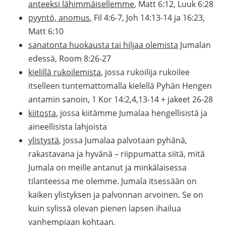
anteeksi lähimmäisellemme
, Matt 6:12, Luuk 6:28
pyyntö, anomus
, Fil 4:6-7, Joh 14:13-14 ja 16:23,
Matt 6:10
sanatonta huokausta tai hiljaa olemista
Jumalan
edessä, Room 8:26-27
kielillä rukoilemista
, jossa rukoilija rukoilee
itselleen tuntemattomalla kielellä Pyhän Hengen
antamin sanoin, 1 Kor 14:2,4,13-14 + jakeet 26-28
kiitosta
, jossa kiitämme Jumalaa hengellisistä ja
aineellisista lahjoista
ylistystä
, jossa Jumalaa palvotaan pyhänä,
rakastavana ja hyvänä – riippumatta siitä, mitä
Jumala on meille antanut ja minkälaisessa
tilanteessa me olemme. Jumala itsessään on
kaiken ylistyksen ja palvonnan arvoinen. Se on
kuin sylissä olevan pienen lapsen ihailua
vanhempiaan kohtaan.