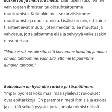
koskettaa ja muuttaa meitä.
Liian usein rukoilemme
vain toisten ihmisten tai olosuhteittemme
muuttumista. Kuitenkin me itse tarvitsisimme
muuttumista ja uudistumista. Lisäksi on niin, että aina
tilanteet eivät muutu, joten meidän tulee muuttua ja
vahvistua, jotta jaksamme elää ja selviytyä vaikeissakin
olosuhteissa.
”Mutta ei rukous ole sitä, että koetamme taivuttaa Jumalaa
omaan tahtoomme, vaan sitä, että me taipuisimme
Jumalan tahtoon.”
Rukouksen on hyvä olla tarkka ja täsmällinen.
Ympäripyöreät koko maailmaa syleilevät rukoukset
ovat epätarkkoja. On parempi nimetä ihmisiä ja asioita
ja esittää selkeä pyyntö, jotta Jumala toimisi näissä