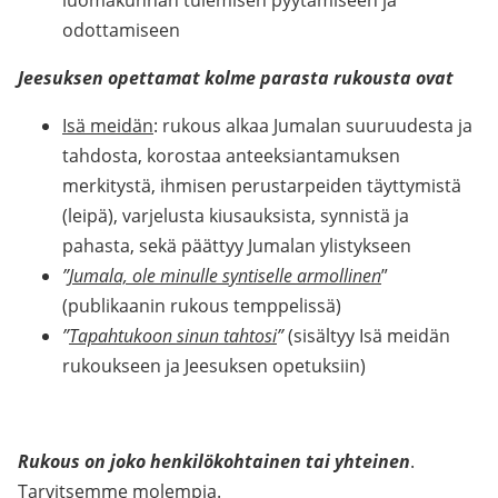
luomakunnan tulemisen pyytämiseen ja
odottamiseen
Jeesuksen opettamat kolme parasta rukousta ovat
Isä meidän
: rukous alkaa Jumalan suuruudesta ja
tahdosta, korostaa anteeksiantamuksen
merkitystä, ihmisen perustarpeiden täyttymistä
(leipä), varjelusta kiusauksista, synnistä ja
pahasta, sekä päättyy Jumalan ylistykseen
”
Jumala, ole minulle syntiselle armollinen
”
(publikaanin rukous temppelissä)
”
Tapahtukoon sinun tahtosi
”
(sisältyy Isä meidän
rukoukseen ja Jeesuksen opetuksiin)
Rukous on joko henkilökohtainen tai yhteinen
.
Tarvitsemme molempia.