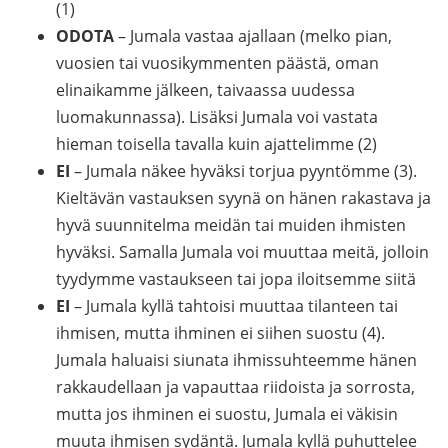
(1)
ODOTA
– Jumala vastaa ajallaan (melko pian,
vuosien tai vuosikymmenten päästä, oman
elinaikamme jälkeen, taivaassa uudessa
luomakunnassa). Lisäksi Jumala voi vastata
hieman toisella tavalla kuin ajattelimme (2)
EI
– Jumala näkee hyväksi torjua pyyntömme (3).
Kieltävän vastauksen syynä on hänen rakastava ja
hyvä suunnitelma meidän tai muiden ihmisten
hyväksi. Samalla Jumala voi muuttaa meitä, jolloin
tyydymme vastaukseen tai jopa iloitsemme siitä
EI
– Jumala kyllä tahtoisi muuttaa tilanteen tai
ihmisen, mutta ihminen ei siihen suostu (4).
Jumala haluaisi siunata ihmissuhteemme hänen
rakkaudellaan ja vapauttaa riidoista ja sorrosta,
mutta jos ihminen ei suostu, Jumala ei väkisin
muuta ihmisen sydäntä. Jumala kyllä puhuttelee