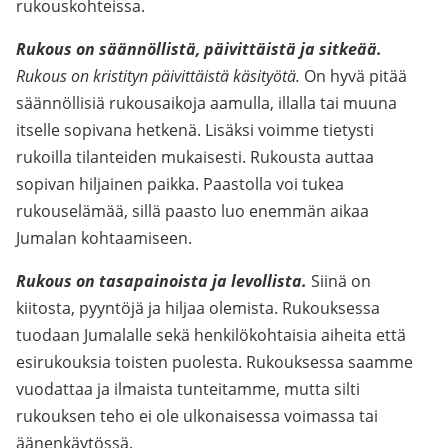
rukouskohteissa.
Rukous on säännöllistä, päivittäistä ja sitkeää.
Rukous on kristityn päivittäistä käsityötä.
On hyvä pitää
säännöllisiä rukousaikoja aamulla, illalla tai muuna
itselle sopivana hetkenä. Lisäksi voimme tietysti
rukoilla tilanteiden mukaisesti. Rukousta auttaa
sopivan hiljainen paikka. Paastolla voi tukea
rukouselämää, sillä paasto luo enemmän aikaa
Jumalan kohtaamiseen.
Rukous on tasapainoista ja levollista.
Siinä on
kiitosta, pyyntöjä ja hiljaa olemista. Rukouksessa
tuodaan Jumalalle sekä henkilökohtaisia aiheita että
esirukouksia toisten puolesta. Rukouksessa saamme
vuodattaa ja ilmaista tunteitamme, mutta silti
rukouksen teho ei ole ulkonaisessa voimassa tai
äänenkäytössä.