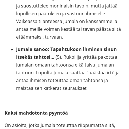
ja suostuttelee moninaisin tavoin, mutta jättää
lopullisen päätöksen ja vastuun ihmiselle.
Vaikeassa tilanteessa Jumala on kanssamme ja
antaa meille voiman kestää tai tavan päästä siitä
etäämmäksi, turvaan.
Jumala sanoo: Tapahtukoon ihminen sinun
itsekäs tahtosi…
(5). Rukoilija yrittää pakottaa
Jumalan omaan tahtoonsa eikä taivu Jumalan
tahtoon. Lopulta Jumala saattaa ”päästää irti” ja
antaa ihmisen toteuttaa oman tahtonsa ja
maistaa sen katkerat seuraukset
Kaksi mahdotonta pyyntöä
On asioita, jotka Jumala toteuttaa riippumatta siitä,