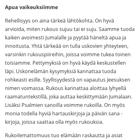
Apua vaikeuksiimme
Rehellisyys on aina tärkeä lähtökohta. On hyvä
arvioida, miten rukous sujuu tai ei suju. Saamme tuoda
kaiken avoimesti Jumalalle ja pyytää häneltä apua ja
innoitusta. Yhtä tärkeää on tulla uskovien yhteyteen,
varsinkin rukouspiireihin, joissa voimme tukea toinen
toisiamme. Pettymyksiä on hyvä käydä keskustellen
läpi. Uskonelämän kysymyksiä kannattaa tuoda
rohkeasti esille. Syyllisyydestä on vapautus Jeesuksen
nimen voimassa. Rukous kannattaa aloittaa lyhyellä
raamatuntekstillä, joka auttaa keskittymään Jumalaan.
Lisäksi Psalmien sanoilla voimme rukoilla. On myös
monia todella hyviä hartauskirjoja ja päivän sana -
kirjoja, joissa saattaa olla myös rukouksia.
Rukoilemattomuus tuo elämään raskautta ja asiat