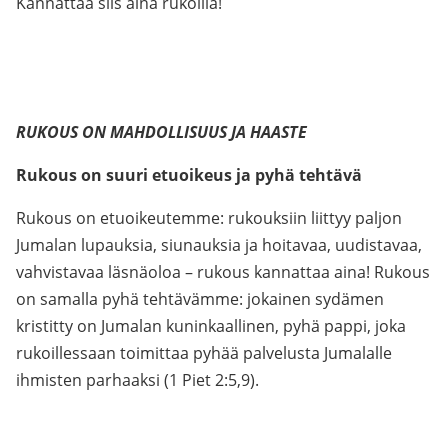
Kannattaa siis aina rukoilla!
RUKOUS ON MAHDOLLISUUS JA HAASTE
Rukous on suuri etuoikeus ja pyhä tehtävä
Rukous on etuoikeutemme: rukouksiin liittyy paljon
Jumalan lupauksia, siunauksia ja hoitavaa, uudistavaa,
vahvistavaa läsnäoloa – rukous kannattaa aina! Rukous
on samalla pyhä tehtävämme: jokainen sydämen
kristitty on Jumalan kuninkaallinen, pyhä pappi, joka
rukoillessaan toimittaa pyhää palvelusta Jumalalle
ihmisten parhaaksi (1 Piet 2:5,9).