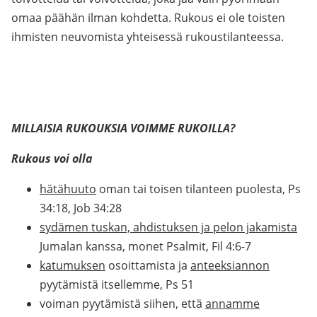
omaa päähän ilman kohdetta. Rukous ei ole toisten
ihmisten neuvomista yhteisessä rukoustilanteessa.
MILLAISIA RUKOUKSIA VOIMME RUKOILLA?
Rukous voi olla
hätähuuto
oman tai toisen tilanteen puolesta, Ps
34:18, Job 34:28
sydämen tuskan, ahdistuksen ja pelon jakamista
Jumalan kanssa, monet Psalmit, Fil 4:6-7
katumuksen
osoittamista ja
anteeksiannon
pyytämistä itsellemme, Ps 51
voiman pyytämistä siihen, että
annamme