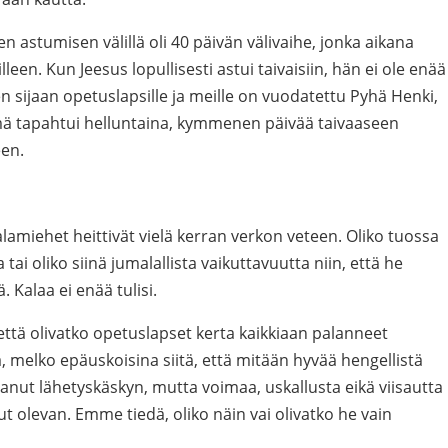
 astumisen välillä oli 40 päivän välivaihe, jonka aikana
leen. Kun Jeesus lopullisesti astui taivaisiin, hän ei ole enää
n sijaan opetuslapsille ja meille on vuodatettu Pyhä Henki,
mä tapahtui helluntaina, kymmenen päivää taivaaseen
een.
lamiehet heittivät vielä kerran verkon veteen. Oliko tuossa
 tai oliko siinä jumalallista vaikuttavuutta niin, että he
. Kalaa ei enää tulisi.
 että olivatko opetuslapset kerta kaikkiaan palanneet
 melko epäuskoisina siitä, että mitään hyvää hengellistä
tanut lähetyskäskyn, mutta voimaa, uskallusta eikä viisautta
t olevan. Emme tiedä, oliko näin vai olivatko he vain