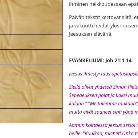
ihminen heikkoudessaan epäil
Päivän tekstit kertovat siitä, 
ja vakuutti heidät ylösnousem
Jeesuksen elävänä.
EVANKELIUMI: Joh 21:1-14
Jeesus ilmestyi taas opetuslapsil
Siellä olivat yhdessä Simon Pie
Sebedeuksen pojat ja kaksi muut
kalaan.” ”Me tulemme mukaan”, sa
mutta eivät saaneet sinä yönä m
Aamun koittaessa Jeesus seisoi 
heille: ”Kuulkaa, miehet! Onko te