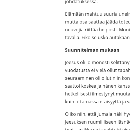
johdatuksessa.
Elämään mahtuu suuria unelmia
mutta osa saattaa jäädä tote
neuvojia riittää helposti. Mon
tavalla. Eikö se usko autakaan
Suunnitelman mukaan
Jeesus oli jo monesti selittän
vuodatusta ei vielä ollut tapa
seuraaminen oli ollut niin kon
saattoi koskea ja hänen kanssa
hetkellisesti ilmestynyt muuta
kuin ottamassa etäisyyttä ja va
Oliko niin, että Jumala näki hy
Jeesuksen ruumiilliseen läsnä
teot – vaikka se tapahtuisi vie