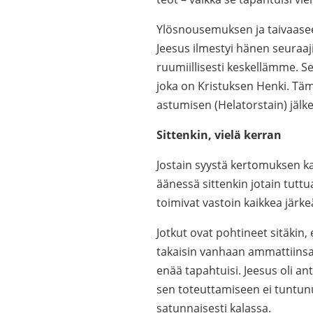
Ylösnousemuksen ja taivaaseen
Jeesus ilmestyi hänen seuraajil
ruumiillisesti keskellämme. Se
joka on Kristuksen Henki. Tä
astumisen (Helatorstain) jälk
Sittenkin, vielä kerran
Jostain syystä kertomuksen ka
äänessä sittenkin jotain tuttua
toimivat vastoin kaikkea järkeä
Jotkut ovat pohtineet sitäkin,
takaisin vanhaan ammattiinsa,
enää tapahtuisi. Jeesus oli an
sen toteuttamiseen ei tuntunu
satunnaisesti kalassa.