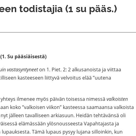
en todistajia (1 su pääs.)
. Su pääsiäisestä)
kuin vastasyntyneet
on 1. Piet. 2: 2 alkusanoista ja viittaa
illiseen kasteeseen liittyvä velvoitus elää ”uutena
 yhteys ilmenee myös päivän toisessa nimessä
valkoisten
uaan koko ”valkoisen viikon” kasteessa saamaansa valkoista
nyt jälleen tavalliseen arkiasuun. Heidän tehtävänsä oli
iväisessä elämässään ylösnousseesta Vapahtajasta ja
lupauksesta. Tämä lupaus pysyy lujana silloinkin, kun