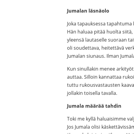
Jumalan läsnäolo
Joka tapauksessa tapahtuma ke
Hän haluaa pitää huolta siitä,
yleensä lautaselle suoraan tai
oli soudettava, heitettävä ver
Jumalan siunaus. Ilman Jumala
Kun sinullakin menee arkityöt 
auttaa. Silloin kannattaa rukoi
tuttu rukousvastausten kaava
jollakin toisella tavalla.
Jumala määrää tahdin
Toki me kyllä haluaisimme val
Jos Jumala olisi käskettäviss