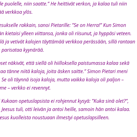
puolelle, niin saatte.” He heittivät verkon, ja kalaa tuli niin
ää verkkoa ylös.
Jeesukselle rakkain, sanoi Pietarille: ”Se on Herra!” Kun Simon
än kietaisi ylleen viittansa, jonka oli riisunut, ja hyppäsi veteen.
lä ja vetivät kalojen täyttämää verkkoa perässään, sillä rantaan
n parisataa kyynärää.
t näkivät, että siellä oli hiilloksella paistumassa kalaa sekä
kaa tänne niitä kaloja, joita äsken saitte.” Simon Pietari meni
Se oli täynnä isoja kaloja, mutta vaikka kaloja oli paljon –
e – verkko ei revennyt.
 Kukaan opetuslapsista ei rohjennut kysyä: ”Kuka sinä olet?”,
a. Jeesus tuli, otti leivän ja antoi heille, samoin hän antoi kalaa.
esus kuolleista noustuaan ilmestyi opetuslapsilleen.