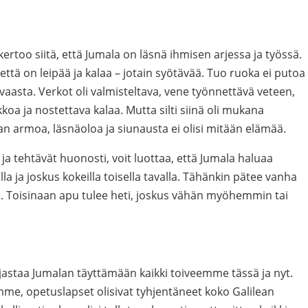
rtoo siitä, että Jumala on läsnä ihmisen arjessa ja työssä.
 että on leipää ja kalaa – jotain syötävää. Tuo ruoka ei putoa
vaasta. Verkot oli valmisteltava, vene työnnettävä veteen,
kkoa ja nostettava kalaa. Mutta silti siinä oli mukana
n armoa, läsnäoloa ja siunausta ei olisi mitään elämää.
ja tehtävät huonosti, voit luottaa, että Jumala haluaa
lla ja joskus kokeilla toisella tavalla. Tähänkin pätee vanha
. Toisinaan apu tulee heti, joskus vähän myöhemmin tai
jastaa Jumalan täyttämään kaikki toiveemme tässä ja nyt.
ämme, opetuslapset olisivat tyhjentäneet koko Galilean