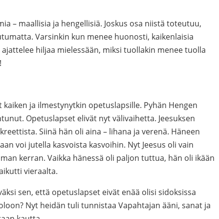
 – maallisia ja hengellisiä. Joskus osa niistä toteutuu,
utumatta. Varsinkin kun menee huonosti, kaikenlaisia
i ajattelee hiljaa mielessään, miksi tuollakin menee tuolla
!
yt kaiken ja ilmestynytkin opetuslapsille. Pyhän Hengen
htunut. Opetuslapset elivät nyt välivaihetta. Jeesuksen
kreettista. Siinä hän oli aina – lihana ja verenä. Häneen
an voi jutella kasvoista kasvoihin. Nyt Jeesus oli vain
man kerran. Vaikka hänessä oli paljon tuttua, hän oli ikään
ikutti vieraalta.
väksi sen, että opetuslapset eivät enää olisi sidoksissa
oloon? Nyt heidän tuli tunnistaa Vapahtajan ääni, sanat ja
raan kautta.