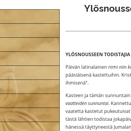
Ylösnousse
YLÖSNOUSSEEN TODISTAJIA (1
Päivän latinalainen nimi
niin 
pääsiäisenä kastettuihin. Krist
ihmisenä”.
Kasteen ja tämän sunnuntain
vaatteiden sunnuntai
. Kannett
vaatetta kastetut pukeutuivat 
tästä lähtien todistaa jokapä
hänessä täyttyneestä Jumalan 