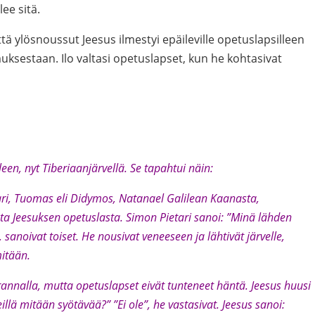
ee sitä.
että ylösnoussut Jeesus ilmestyi epäileville opetuslapsilleen
uksestaan. Ilo valtasi opetuslapset, kun he kohtasivat
leen, nyt Tiberiaanjärvellä. Se tapahtui näin:
tari, Tuomas eli Didymos, Natanael Galilean Kaanasta,
a Jeesuksen opetuslasta. Simon Pietari sanoi: ”Minä lähden
noivat toiset. He nousivat veneeseen ja lähtivät järvelle,
itään.
rannalla, mutta opetuslapset eivät tunteneet häntä. Jeesus huusi
illä mitään syötävää?” ”Ei ole”, he vastasivat. Jeesus sanoi: