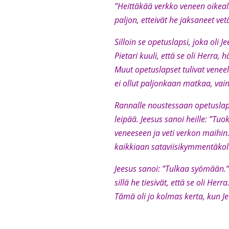
”Heittäkää verkko veneen oikealle 
paljon, etteivät he jaksaneet vet
Silloin se opetuslapsi, joka oli 
Pietari kuuli, että se oli Herra, h
Muut opetuslapset tulivat veneel
ei ollut paljonkaan matkaa, vai
Rannalle noustessaan opetuslapse
leipää. Jeesus sanoi heille: ”Tuo
veneeseen ja veti verkon maihin. 
kaikkiaan sataviisikymmentäkolm
Jeesus sanoi: ”Tulkaa syömään.”
sillä he tiesivät, että se oli Herr
Tämä oli jo kolmas kerta, kun Je