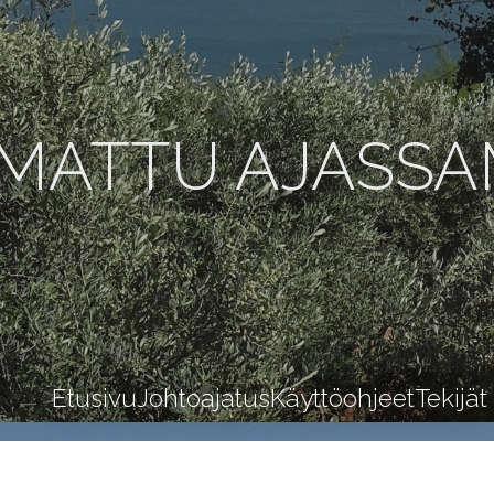
MATTU AJASS
Etusivu
Johtoajatus
Käyttöohjeet
Tekijät