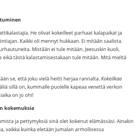
utuminen
ikalastajia. He olivat kokeilleet parhaat kalapaikat ja
tiajan. Kaikki oli mennyt hukkaan. Ei mitään saalista.
urhautuneita. Mistään ei tule mitään. Jeesuskin kuoli,
as eikä tästä kalastamisestakaan tule mitään. Mitä mieltä
ään se, että joku vielä heitti herjaa rannalta.
Kokeilkaa
äliä sillä on, kummalle puolelle kapeaa venettä verkon
iaika on jo ohi!
en kokemuksia
umista ja pettymyksiä sinä olet kokenut elämässäsi. Ainakin
usia, vaikka kuinka eletään Jumalan armollisessa