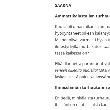
SAARNA
Ammattikalastajien turha
Koolla oli oman aikansa ammatt
hyödyntäneet oikean kalansyön
Miehet olivat varmasti hyvin t
ilmestyi kyllä mutta katosi ta
tässä kaikessa on?
Eikä tilannetta parantanut yht
veneen oikealta puolelta!
Mitä v
laskee ja sitä paitsi kalansyönt
Ihmiselämän turhautumis
En tiedä, minkälaista turhaut
itselläni on ollut sellaisia ka